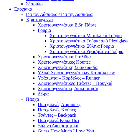
Σέσουλες
Εποχιακά
Για τον Δάσκαλο / Για την Δασκάλα
Χριστούγεννα
Χριστουγεννιάτικα Είδη Πάρτι
Γούρια
Χριστουγεννιάτικα Μεταλλικά Γούρια
Χριστουγεννιάτικα Γούρια από Plexiglass
Χριστουγεννιάτικα Ξύλινα Γούρια
Χριστουγεννιάτικα Υφασμάτινα Γούρια
Χριστουγεννιάτικα Στολίδια
Χριστουγεννιάτικες Κούπες
Χριστουγεννιάτικη Συσκευασία
Υλικά Χριστουγεννιάτικων Κατασκευών
Υφάσματα – Κορδέλες – Runner
Χριστουγεννιάτικες Τσάντες – Πουγκιά
Χριστουγεννιάτικη Διακόσμηση
Δώρα
Πάσχα
Πασχαλινές Λαμπάδες
Πασχαλινές Κούπες
Τσάντες – Backpack
Πασχαλινά Κουπ Πατ
Ξύλινα Διακοσμητικά
Guess How Much I Love You