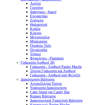
Αστέρι
Γοργόνα
Διάστημα - Space
Ελεφαντάκι
Ζούγκλα
Θαλασσινά
Κοάλα
Κύκνος
Μελισσούλα
Μπαλαρίνα
Ουράνιο Τόξο
Πεταλούδα
Τσίρκο
Φλαμίνγκο - Flamingo
Γράμματα Αριθμοί 3D
Γράμματα - Αριθμοί Papier Mache
Ξύλινα Γράμματα και Αριθμοί
Γράμματα - Αριθμοί από Φελιζόλ
Διακόσμηση Βάπτισης
Αυτοκόλλητα Τοίχου
Υφάσματα Διακόσμησης
Cake Stand για Candy Bar
Runner Βάπτισης
Διακοσμητικά Τραπεζιού Βάπτισης
Κατασκευές Papier Mache