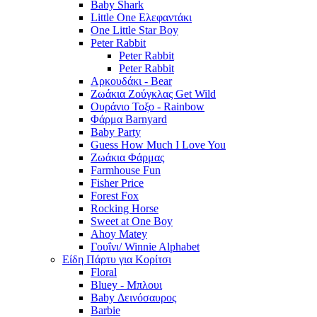
Baby Shark
Little One Ελεφαντάκι
One Little Star Boy
Peter Rabbit
Peter Rabbit
Peter Rabbit
Αρκουδάκι - Bear
Ζωάκια Ζούγκλας Get Wild
Ουράνιο Τοξο - Rainbow
Φάρμα Barnyard
Baby Party
Guess How Much I Love You
Ζωάκια Φάρμας
Farmhouse Fun
Fisher Price
Forest Fox
Rocking Horse
Sweet at One Boy
Ahoy Matey
Γουΐνι/ Winnie Alphabet
Είδη Πάρτυ για Κορίτσι
Floral
Bluey - Μπλουι
Baby Δεινόσαυρος
Barbie