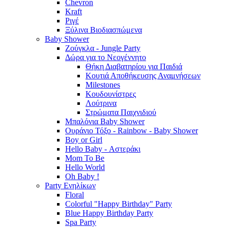
Chevron
Kraft
Ριγέ
Ξύλινα Βιοδιασπώμενα
Baby Shower
Ζούγκλα - Jungle Party
Δώρα για το Νεογέννητο
Θήκη Διαβατηρίου για Παιδιά
Κουτιά Αποθήκευσης Αναμνήσεων
Milestones
Κουδουνίστρες
Λούτρινα
Στρώματα Παιχνιδιού
Μπαλόνια Baby Shower
Ουράνιο Τόξο - Rainbow - Baby Shower
Boy or Girl
Hello Baby - Αστεράκι
Mom To Be
Hello World
Oh Baby !
Party Ενηλίκων
Floral
Colorful "Happy Birthday" Party
Blue Happy Birthday Party
Spa Party