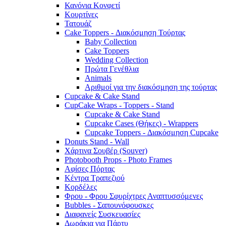
Κανόνια Κονφετί
Κουρτίνες
Τατουάζ
Cake Toppers - Διακόσμηση Τούρτας
Baby Collection
Cake Toppers
Wedding Collection
Πρώτα Γενέθλια
Animals
Αριθμοί για την διακόσμηση της τούρτας
Cupcake & Cake Stand
CupCake Wraps - Toppers - Stand
Cupcake & Cake Stand
Cupcake Cases (Θήκες) - Wrappers
Cupcake Toppers - Διακόσμηση Cupcake
Donuts Stand - Wall
Χάρτινα Σουβέρ (Souver)
Photobooth Props - Photo Frames
Αφίσες Πόρτας
Κέντρα Τραπεζιού
Κορδέλες
Φρου - Φρου Σφυρίχτρες Αναπτυσσόμενες
Bubbles - Σαπουνόφουσκες
Διαφανείς Συσκευασίες
Δωράκια για Πάρτυ