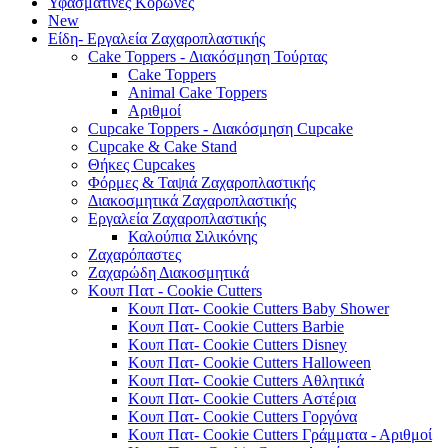
Υφασμάτινες Κορώνες
New
Είδη- Εργαλεία Ζαχαροπλαστικής
Cake Toppers - Διακόσμηση Τούρτας
Cake Toppers
Animal Cake Toppers
Αριθμοί
Cupcake Toppers - Διακόσμηση Cupcake
Cupcake & Cake Stand
Θήκες Cupcakes
Φόρμες & Ταψιά Ζαχαροπλαστικής
Διακοσμητικά Ζαχαροπλαστικής
Εργαλεία Ζαχαροπλαστικής
Καλούπια Σιλικόνης
Ζαχαρόπαστες
Ζαχαρώδη Διακοσμητικά
Κουπ Πατ - Cookie Cutters
Κουπ Πατ- Cookie Cutters Baby Shower
Κουπ Πατ- Cookie Cutters Barbie
Κουπ Πατ- Cookie Cutters Disney
Κουπ Πατ- Cookie Cutters Halloween
Κουπ Πατ- Cookie Cutters Αθλητικά
Κουπ Πατ- Cookie Cutters Αστέρια
Κουπ Πατ- Cookie Cutters Γοργόνα
Κουπ Πατ- Cookie Cutters Γράμματα - Αριθμοί