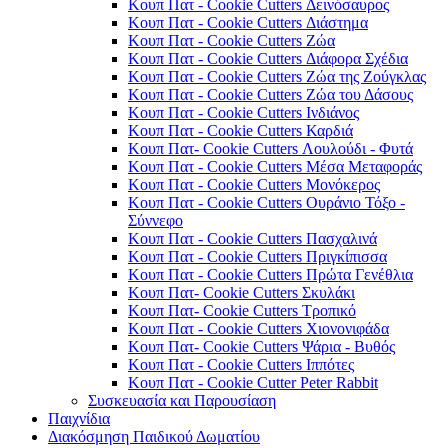
Κουπ Πατ - Cookie Cutters Δεινόσαυρος
Κουπ Πατ - Cookie Cutters Διάστημα
Κουπ Πατ - Cookie Cutters Ζώα
Κουπ Πατ - Cookie Cutters Διάφορα Σχέδια
Κουπ Πατ - Cookie Cutters Ζώα της Ζούγκλας
Κουπ Πατ - Cookie Cutters Ζώα του Δάσους
Κουπ Πατ - Cookie Cutters Ινδιάνος
Κουπ Πατ - Cookie Cutters Καρδιά
Κουπ Πατ- Cookie Cutters Λουλούδι - Φυτά
Κουπ Πατ - Cookie Cutters Μέσα Μεταφοράς
Κουπ Πατ - Cookie Cutters Μονόκερος
Κουπ Πατ - Cookie Cutters Ουράνιο Τόξο -
Σύννεφο
Κουπ Πατ - Cookie Cutters Πασχαλινά
Κουπ Πατ - Cookie Cutters Πριγκίπισσα
Κουπ Πατ - Cookie Cutters Πρώτα Γενέθλια
Κουπ Πατ- Cookie Cutters Σκυλάκι
Κουπ Πατ- Cookie Cutters Τροπικό
Κουπ Πατ - Cookie Cutters Χιονονιφάδα
Κουπ Πατ- Cookie Cutters Ψάρια - Βυθός
Κουπ Πατ - Cookie Cutters Ιππότες
Κουπ Πατ - Cookie Cutter Peter Rabbit
Συσκευασία και Παρουσίαση
Παιχνίδια
Διακόσμηση Παιδικού Δωματίου