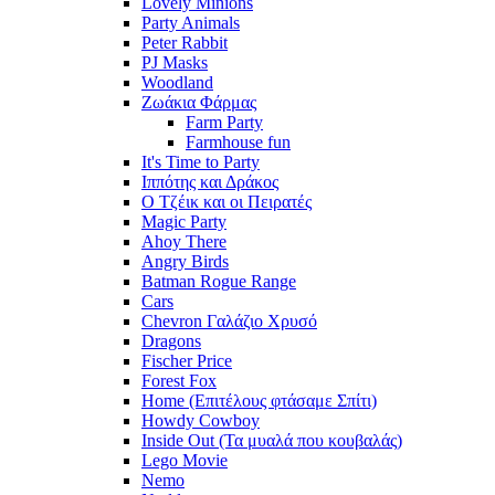
Lovely Minions
Party Animals
Peter Rabbit
PJ Masks
Woodland
Ζωάκια Φάρμας
Farm Party
Farmhouse fun
It's Time to Party
Ιππότης και Δράκος
Ο Τζέικ και οι Πειρατές
Magic Party
Ahoy There
Angry Birds
Batman Rogue Range
Cars
Chevron Γαλάζιο Χρυσό
Dragons
Fischer Price
Forest Fox
Home (Επιτέλους φτάσαμε Σπίτι)
Howdy Cowboy
Inside Out (Τα μυαλά που κουβαλάς)
Lego Movie
Nemo