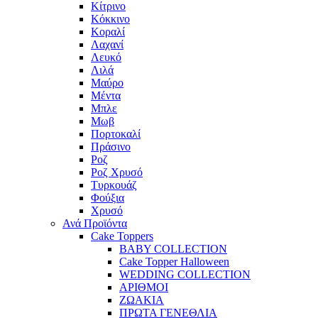
Κίτρινο
Κόκκινο
Κοραλί
Λαχανί
Λευκό
Λιλά
Μαύρο
Μέντα
Μπλε
Μωβ
Πορτοκαλί
Πράσινο
Ροζ
Ροζ Χρυσό
Τυρκουάζ
Φούξια
Χρυσό
Ανά Προϊόντα
Cake Toppers
BABY COLLECTION
Cake Topper Halloween
WEDDING COLLECTION
ΑΡΙΘΜΟΙ
ΖΩΑΚΙΑ
ΠΡΩΤΑ ΓΕΝΕΘΛΙΑ