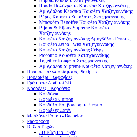
Καρδιά Κουφέτα Χατζηγιαννάκης
Rondo Πολύχρωμο Κουφέτα Χατζηγιαννάκης
Αμυγδάλου Κλασικά Κουφέτα Χατζηγιαννάκης
Βέρες Κουφέτα Σοκολάτας Χατζηγιαννάκης
Μπισκότο Banoffee Κουφέτα Χατζηγιαννάκης
Bijoux & Bijoux Supreme Κουφέτα
Χατζηγιαννάκηs
Κουφέτα Χατζηγιαννάκης Αμυγδάλου Γεύσεις
Κουφέτα Σειρά Twist Χατζηγιαννάκης
Κουφέτα Χατζηγιαννάκης Crispy
Piccolino Κουφέτα Χατζηγιαννάκης
Together Κουφέτα Χατζηγιαννάκης
Αμυγδάλου Supreme Κουφέτα Χατζηγιαννάκης
Πίνακας καλωσορίσματος Plexiglass
Βουλοκέρι - Σφραγίδες
Γράμματα Αριθμοί 3D
Κορδέλες - Κορδόνια
Κορδόνια
Κορδέλα Chiffon
Κορδέλα Βαμβακερή με Ξέφτια
Κορδέλες Σατέν
Μπαλόνια Γάμου - Bachelor
Photobooth
Βιβλία Ευχών
3D Είδη Για Ευχές