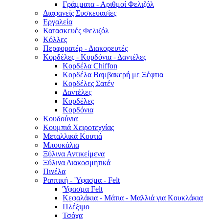
Γράμματα - Αριθμοί Φελιζόλ
Διαφανείς Συσκευασίες
Εργαλεία
Κατασκευές Φελιζόλ
Κόλλες
Περφορατέρ - Διακορευτές
Κορδέλες - Κορδόνια - Δαντέλες
Κορδέλα Chiffon
Κορδέλα Βαμβακερή με Ξέφτια
Κορδέλες Σατέν
Δαντέλες
Κορδέλες
Κορδόνια
Κουδούνια
Κουμπιά Χειροτεχνίας
Μεταλλικά Κουτιά
Μπουκάλια
Ξύλινα Αντικείμενα
Ξύλινα Διακοσμητικά
Πινέλα
Ραπτική - 'Υφασμα - Felt
Ύφασμα Felt
Κεφαλάκια - Μάτια - Μαλλιά για Κουκλάκια
Πλέξιμο
Τσόχα