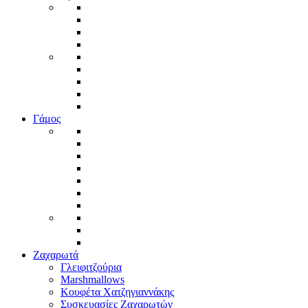
Γάμος
Ζαχαρωτά
Γλειφιτζούρια
Marshmallows
Κουφέτα Χατζηγιαννάκης
Συσκευασίες Ζαχαρωτών