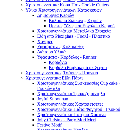
Χριστουεννιάτικα Κουπ Πατ- Cookie Cutters
Υλικά Χριστουγεννιάτικων Κατασκευών
Δημιουργία Κεριών
Καλούπια Σιλικόνης Κεριών
Πρώτες Ύλες και Εργαλεία Κεριού
Χριστουγεννιάτικα Μεταλλικά Στοιχεία
Είδη από Plexiglass - Γυαλί - Πλαστικό
Χάντρες
Υφασμάτινες Κολοκύθες
Διάφορα Υλικά
Υφάσματα - Κορδέλες - Runner
Κορδόνια
Κορδέλα βαμβακερή με ξέφτια
Χριστουγεννιάτικες Τσάντες - Πουγκιά
Χριστουγεννιάτικα Είδη Πάρτι
Χριστουγεννιάτικες Συσκευασίες Cup cake -
Γλυκών κλπ
Χριστουγεννιάτικα Τραπεζομάντηλα
Joyful Snowman
Χριστουγεννιάτικες Χαρτοπετσέτες
Χριστουγεννιάτικα Πιάτα Φαγητού - Γλυκού
Χριστουγεννιάτικα Ποτήρια Χάρτινα
Jolly Christmas Party Meri Meri
Festive Motif