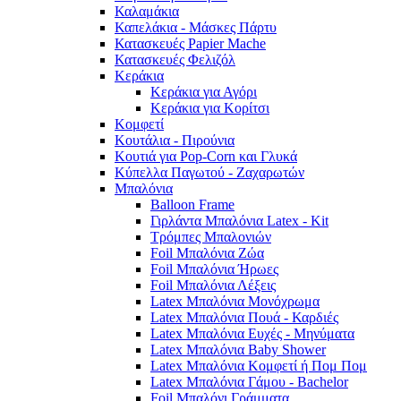
Καλαμάκια
Καπελάκια - Μάσκες Πάρτυ
Κατασκευές Papier Mache
Κατασκευές Φελιζόλ
Κεράκια
Κεράκια για Αγόρι
Κεράκια για Κορίτσι
Κομφετί
Κουτάλια - Πιρούνια
Κουτιά για Pop-Corn και Γλυκά
Κύπελλα Παγωτού - Ζαχαρωτών
Μπαλόνια
Balloon Frame
Γιρλάντα Μπαλόνια Latex - Kit
Τρόμπες Μπαλονιών
Foil Μπαλόνια Ζώα
Foil Μπαλόνια Ήρωες
Foil Μπαλόνια Λέξεις
Latex Μπαλόνια Μονόχρωμα
Latex Μπαλόνια Πουά - Καρδιές
Latex Μπαλόνια Ευχές - Μηνύματα
Latex Μπαλόνια Baby Shower
Latex Μπαλόνια Κομφετί ή Πομ Πομ
Latex Μπαλόνια Γάμου - Bachelor
Foil Μπαλόνι Γράμματα