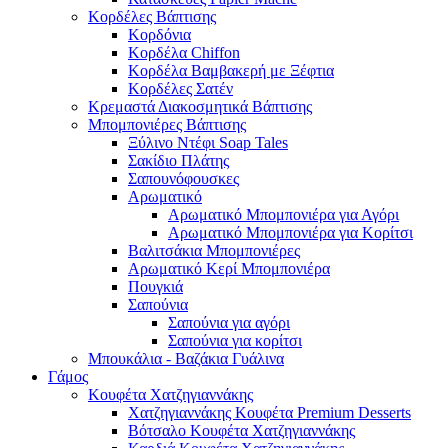
Κορδέλες Βάπτισης
Κορδόνια
Κορδέλα Chiffon
Κορδέλα Βαμβακερή με Ξέφτια
Κορδέλες Σατέν
Κρεμαστά Διακοσμητικά Βάπτισης
Μπομπονιέρες Βάπτισης
Ξύλινο Ντέφι Soap Tales
Σακίδιο Πλάτης
Σαπουνόφουσκες
Αρωματικό
Αρωματικό Μπομπονιέρα για Αγόρι
Αρωματικό Μπομπονιέρα για Κορίτσι
Βαλιτσάκια Μπομπονιέρες
Αρωματικό Κερί Μπομπονιέρα
Πουγκιά
Σαπούνια
Σαπούνια για αγόρι
Σαπούνια για κορίτσι
Μπουκάλια - Βαζάκια Γυάλινα
Γάμος
Κουφέτα Χατζηγιαννάκης
Χατζηγιαννάκης Κουφέτα Premium Desserts
Βότσαλο Κουφέτα Χατζηγιαννάκης