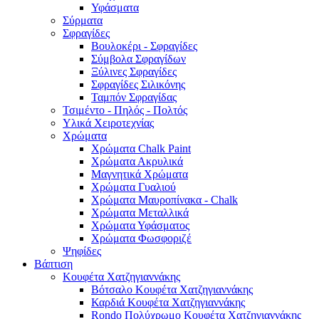
Υφάσματα
Σύρματα
Σφραγίδες
Βουλοκέρι - Σφραγίδες
Σύμβολα Σφραγίδων
Ξύλινες Σφραγίδες
Σφραγίδες Σιλικόνης
Ταμπόν Σφραγίδας
Τσιμέντο - Πηλός - Πολτός
Υλικά Χειροτεχνίας
Χρώματα
Χρώματα Chalk Paint
Χρώματα Ακρυλικά
Μαγνητικά Χρώματα
Χρώματα Γυαλιού
Χρώματα Μαυροπίνακα - Chalk
Χρώματα Μεταλλικά
Χρώματα Υφάσματος
Χρώματα Φωσφοριζέ
Ψηφίδες
Βάπτιση
Κουφέτα Χατζηγιαννάκης
Βότσαλο Κουφέτα Χατζηγιαννάκης
Καρδιά Κουφέτα Χατζηγιαννάκης
Rondo Πολύχρωμο Κουφέτα Χατζηγιαννάκης