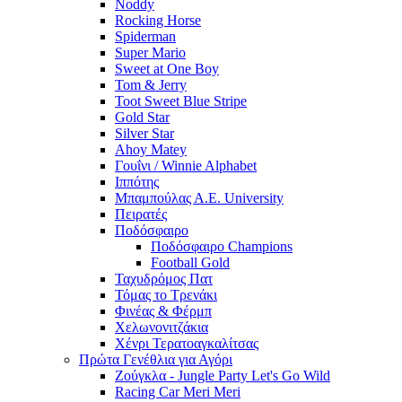
Noddy
Rocking Horse
Spiderman
Super Mario
Sweet at One Boy
Tom & Jerry
Toot Sweet Blue Stripe
Gold Star
Silver Star
Ahoy Matey
Γουΐνι / Winnie Alphabet
Ιππότης
Μπαμπούλας Α.Ε. University
Πειρατές
Ποδόσφαιρο
Ποδόσφαιρο Champions
Football Gold
Ταχυδρόμος Πατ
Τόμας το Τρενάκι
Φινέας & Φέρμπ
Χελωνονιτζάκια
Χένρι Τερατοαγκαλίτσας
Πρώτα Γενέθλια για Αγόρι
Ζούγκλα - Jungle Party Let's Go Wild
Racing Car Meri Meri