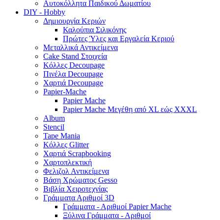
Αυτοκόλλητα Παιδικού Δωματίου
DIY - Hobby
Δημιουργία Κεριών
Καλούπια Σιλικόνης
Πρώτες Ύλες και Εργαλεία Κεριού
Μεταλλικά Αντικείμενα
Cake Stand Στοιχεία
Κόλλες Decoupage
Πινέλα Decoupage
Χαρτιά Decoupage
Papier-Mache
Papier Mache
Papier Mache Μεγέθη από XL εώς XXXL
Album
Stencil
Tape Mania
Κόλλες Glitter
Χαρτιά Scrapbooking
Χαρτοπλεκτική
Φελιζολ Αντικείμενα
Βάση Χρώματος Gesso
Βιβλία Χειροτεχνίας
Γράμματα Αριθμοί 3D
Γράμματα - Αριθμοί Papier Mache
Ξύλινα Γράμματα - Αριθμοί