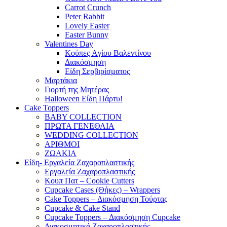
Carrot Crunch
Peter Rabbit
Lovely Easter
Easter Bunny
Valentines Day
Κούπες Aγίου Βαλεντίνου
Διακόσμηση
Είδη Σερβιρίσματος
Μαρτάκια
Γιορτή της Μητέρας
Halloween Είδη Πάρτυ!
Cake Toppers
BABY COLLECTION
ΠΡΩΤΑ ΓΕΝΕΘΛΙΑ
WEDDING COLLECTION
ΑΡΙΘΜΟΙ
ΖΩΑΚΙΑ
Είδη- Εργαλεία Ζαχαροπλαστικής
Εργαλεία Ζαχαροπλαστικής
Κουπ Πατ – Cookie Cutters
Cupcake Cases (Θήκες) – Wrappers
Cake Toppers – Διακόσμηση Τούρτας
Cupcake & Cake Stand
Cupcake Toppers – Διακόσμηση Cupcake
Διακοσμητικά Ζαχαροπλαστικής