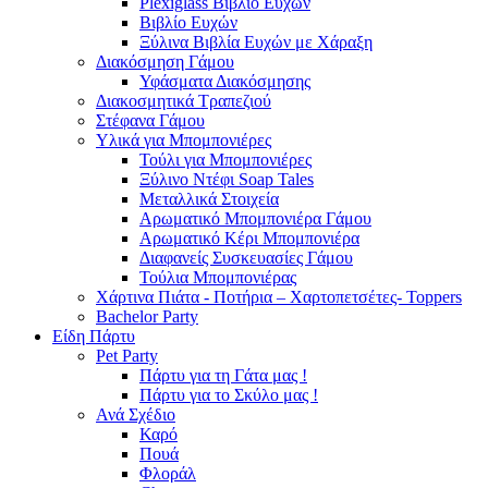
Plexiglass Βιβλίο Ευχών
Βιβλίο Ευχών
Ξύλινα Βιβλία Ευχών με Χάραξη
Διακόσμηση Γάμου
Υφάσματα Διακόσμησης
Διακοσμητικά Τραπεζιού
Στέφανα Γάμου
Υλικά για Μπομπονιέρες
Τούλι για Μπομπονιέρες
Ξύλινο Ντέφι Soap Tales
Μεταλλικά Στοιχεία
Αρωματικό Μπομπονιέρα Γάμου
Αρωματικό Κέρι Μπομπονιέρα
Διαφανείς Συσκευασίες Γάμου
Τούλια Μπομπονιέρας
Χάρτινα Πιάτα - Ποτήρια – Χαρτοπετσέτες- Toppers
Bachelor Party
Είδη Πάρτυ
Pet Party
Πάρτυ για τη Γάτα μας !
Πάρτυ για το Σκύλο μας !
Ανά Σχέδιο
Καρό
Πουά
Φλοράλ