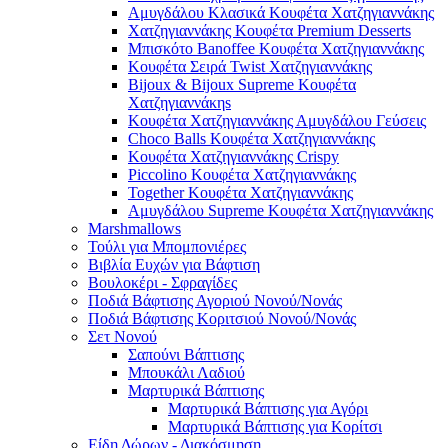
Αμυγδάλου Κλασικά Κουφέτα Χατζηγιαννάκης
Χατζηγιαννάκης Κουφέτα Premium Desserts
Μπισκότο Banoffee Κουφέτα Χατζηγιαννάκης
Κουφέτα Σειρά Twist Χατζηγιαννάκης
Bijoux & Bijoux Supreme Κουφέτα
Χατζηγιαννάκηs
Κουφέτα Χατζηγιαννάκης Αμυγδάλου Γεύσεις
Choco Balls Κουφέτα Χατζηγιαννάκης
Κουφέτα Χατζηγιαννάκης Crispy
Piccolino Κουφέτα Χατζηγιαννάκης
Together Κουφέτα Χατζηγιαννάκης
Αμυγδάλου Supreme Κουφέτα Χατζηγιαννάκης
Marshmallows
Τούλι για Μπομπονιέρες
Βιβλία Ευχών για Βάφτιση
Βουλοκέρι - Σφραγίδες
Ποδιά Βάφτισης Αγοριού Νονού/Νονάς
Ποδιά Βάφτισης Κοριτσιού Νονού/Νονάς
Σετ Νονού
Σαπούνι Βάπτισης
Μπουκάλι Λαδιού
Μαρτυρικά Βάπτισης
Μαρτυρικά Βάπτισης για Αγόρι
Μαρτυρικά Βάπτισης για Κορίτσι
Είδη Δώρων - Διακόσμηση