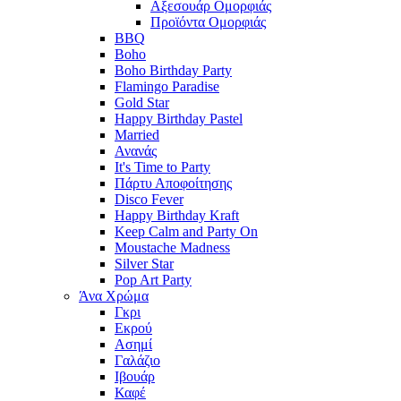
Αξεσουάρ Ομορφιάς
Προϊόντα Ομορφιάς
BBQ
Boho
Boho Birthday Party
Flamingo Paradise
Gold Star
Happy Birthday Pastel
Married
Ανανάς
It's Time to Party
Πάρτυ Αποφοίτησης
Disco Fever
Happy Birthday Kraft
Keep Calm and Party On
Moustache Madness
Silver Star
Pop Art Party
Άνα Χρώμα
Γκρι
Εκρού
Ασημί
Γαλάζιο
Ιβουάρ
Καφέ