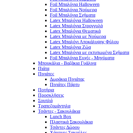
Foil Μπαλόνια Halloween
Foil Μπαλόνια Νούμερα
Foil Μπαλόνια Σχήματα
Latex Μπαλόνια Halloween
Latex Μπαλόνια Στρογγυλά
Latex Μπαλόνια Θεματικά
Latex Μπαλόνια με Νούμερα
Latex Μπαλόνι Αποκάλυψης Φύλου
Latex Μπαλόνια Ζώα
Latex Μπαλόνια με εκτυπωμένα Σχήματα
Foil Μπαλόνια Ευχές - Μηνύματα
Μπουκάλια - Βαζάκια Γυάλινα
Πιάτα
Πινιάτες
Δωράκια Πινιάτας
Πινιάτες Πάρτυ
Ποτήρια
Προσκλήσεις
Σουπλά
Τραπεζομάντηλα
Τσάντες - Σακουλάκια
Lunch Box
Πλαστικά Σακουλάκια
Τσάντες Δώρου
Χάρτινες Σακούλες