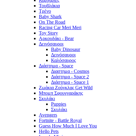
Καρχαρίες
Τουβλάκια
Τρένο
Baby Shark
On The Road
Racing Car Meri Meri
Toy Story
Αρκουδάκι - Bear
Δεινόσαυροι
Baby Dinosaur
Δεινόσαυροι
Καλόσαυρος
Διάστημα - Space
Διαστημα - Cosmos
Διάστημα - Space 2
Διάστημα - Space 1
Ζωάκια Ζούγκλας Get Wild
Μπομπ Σφουγγαράκης
Σκυλάκι
Puppies
Σκυλάκι
Avengers
Fortnite - Battle Royal
Guess How Much I Love You
Hello Pets