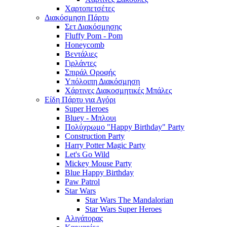
Χαρτοπετσέτες
Διακόσμηση Πάρτυ
Σετ Διακόσμησης
Fluffy Pom - Pom
Honeycomb
Βεντάλιες
Γιρλάντες
Σπιράλ Οροφής
Υπόλοιπη Διακόσμηση
Χάρτινες Διακοσμητικές Μπάλες
Είδη Πάρτυ για Αγόρι
Super Heroes
Bluey - Μπλουι
Πολύχρωμο "Happy Birthday" Party
Construction Party
Harry Potter Magic Party
Let's Go Wild
Mickey Mouse Party
Blue Happy Birthday
Paw Patrol
Star Wars
Star Wars The Mandalorian
Star Wars Super Heroes
Αλιγάτορας