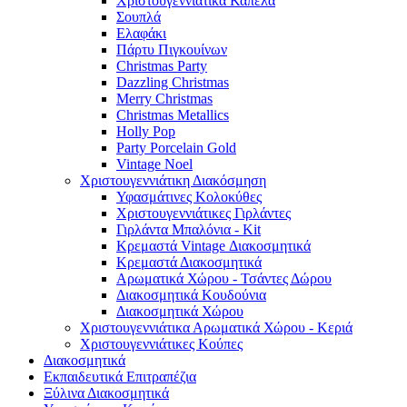
Χριστουγεννιάτικα Καπέλα
Σουπλά
Ελαφάκι
Πάρτυ Πιγκουίνων
Christmas Party
Dazzling Christmas
Merry Christmas
Christmas Metallics
Holly Pop
Party Porcelain Gold
Vintage Noel
Χριστουγεννιάτικη Διακόσμηση
Υφασμάτινες Κολοκύθες
Χριστουγεννιάτικες Γιρλάντες
Γιρλάντα Μπαλόνια - Kit
Κρεμαστά Vintage Διακοσμητικά
Κρεμαστά Διακοσμητικά
Αρωματικά Χώρου - Τσάντες Δώρου
Διακοσμητικά Κουδούνια
Διακοσμητικά Χώρου
Χριστουγεννιάτικα Αρωματικά Χώρου - Κεριά
Χριστουγεννιάτικες Κούπες
Διακοσμητικά
Εκπαιδευτικά Επιτραπέζια
Ξύλινα Διακοσμητικά