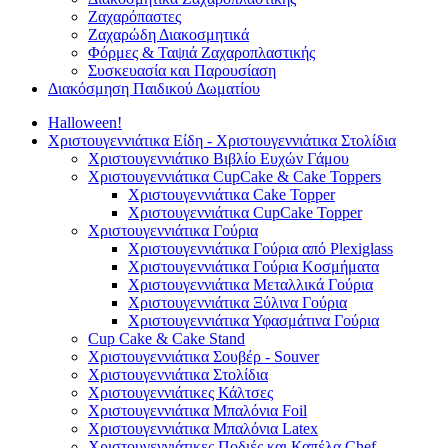
Ζαχαρόπαστες
Ζαχαρώδη Διακοσμητικά
Φόρμες & Ταψιά Ζαχαροπλαστικής
Συσκευασία και Παρουσίαση
Διακόσμηση Παιδικού Δωματίου
Halloween!
Χριστουγεννιάτικα Είδη - Χριστουγεννιάτικα Στολίδια
Χριστουγεννιάτικο Βιβλίο Ευχών Γάμου
Χριστουγεννιάτικα CupCake & Cake Toppers
Χριστουγεννιάτικα Cake Topper
Χριστουγεννιάτικα CupCake Topper
Χριστουγεννιάτικα Γούρια
Χριστουγεννιάτικα Γούρια από Plexiglass
Χριστουγεννιάτικα Γούρια Κοσμήματα
Χριστουγεννιάτικα Μεταλλικά Γούρια
Χριστουγεννιάτικα Ξύλινα Γούρια
Χριστουγεννιάτικα Υφασμάτινα Γούρια
Cup Cake & Cake Stand
Χριστουγεννιάτικα Σουβέρ - Souver
Χριστουγεννιάτικα Στολίδια
Χριστουγεννιάτικες Κάλτσες
Χριστουγεννιάτικα Μπαλόνια Foil
Χριστουγεννιάτικα Μπαλόνια Latex
Χριστουγεννιάτικες Ποδιές και Καπέλα Chef