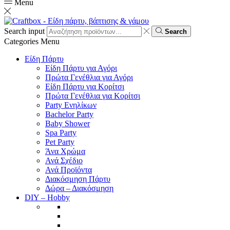
Menu
Search input
Search
Categories
Menu
Είδη Πάρτυ
Είδη Πάρτυ για Αγόρι
Πρώτα Γενέθλια για Αγόρι
Είδη Πάρτυ για Κορίτσι
Πρώτα Γενέθλια για Κορίτσι
Party Ενηλίκων
Bachelor Party
Baby Shower
Spa Party
Pet Party
Άνα Χρώμα
Ανά Σχέδιο
Ανά Προϊόντα
Διακόσμηση Πάρτυ
Δώρα – Διακόσμηση
DIY – Hobby