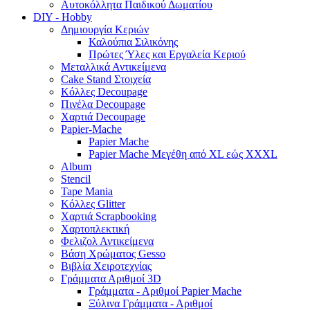
Αυτοκόλλητα Παιδικού Δωματίου
DIY - Hobby
Δημιουργία Κεριών
Καλούπια Σιλικόνης
Πρώτες Ύλες και Εργαλεία Κεριού
Μεταλλικά Αντικείμενα
Cake Stand Στοιχεία
Κόλλες Decoupage
Πινέλα Decoupage
Χαρτιά Decoupage
Papier-Mache
Papier Mache
Papier Mache Μεγέθη από XL εώς XXXL
Album
Stencil
Tape Mania
Κόλλες Glitter
Χαρτιά Scrapbooking
Χαρτοπλεκτική
Φελιζολ Αντικείμενα
Βάση Χρώματος Gesso
Βιβλία Χειροτεχνίας
Γράμματα Αριθμοί 3D
Γράμματα - Αριθμοί Papier Mache
Ξύλινα Γράμματα - Αριθμοί