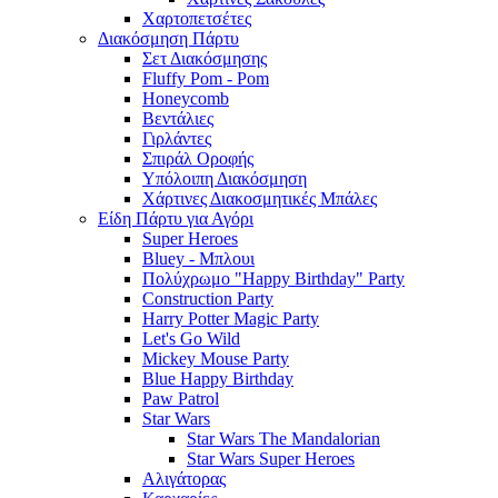
Χαρτοπετσέτες
Διακόσμηση Πάρτυ
Σετ Διακόσμησης
Fluffy Pom - Pom
Honeycomb
Βεντάλιες
Γιρλάντες
Σπιράλ Οροφής
Υπόλοιπη Διακόσμηση
Χάρτινες Διακοσμητικές Μπάλες
Είδη Πάρτυ για Αγόρι
Super Heroes
Bluey - Μπλουι
Πολύχρωμο "Happy Birthday" Party
Construction Party
Harry Potter Magic Party
Let's Go Wild
Mickey Mouse Party
Blue Happy Birthday
Paw Patrol
Star Wars
Star Wars The Mandalorian
Star Wars Super Heroes
Αλιγάτορας