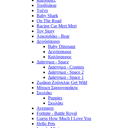
Καρχαρίες
Τουβλάκια
Τρένο
Baby Shark
On The Road
Racing Car Meri Meri
Toy Story
Αρκουδάκι - Bear
Δεινόσαυροι
Baby Dinosaur
Δεινόσαυροι
Καλόσαυρος
Διάστημα - Space
Διαστημα - Cosmos
Διάστημα - Space 2
Διάστημα - Space 1
Ζωάκια Ζούγκλας Get Wild
Μπομπ Σφουγγαράκης
Σκυλάκι
Puppies
Σκυλάκι
Avengers
Fortnite - Battle Royal
Guess How Much I Love You
Hello Pets