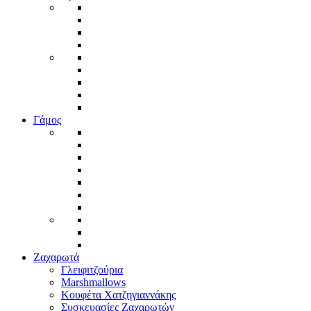
Γάμος
Ζαχαρωτά
Γλειφιτζούρια
Marshmallows
Κουφέτα Χατζηγιαννάκης
Συσκευασίες Ζαχαρωτών