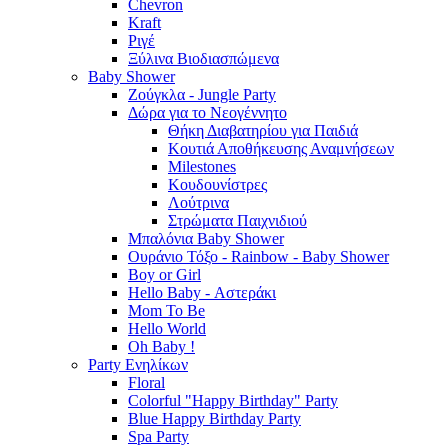
Chevron
Kraft
Ριγέ
Ξύλινα Βιοδιασπώμενα
Baby Shower
Ζούγκλα - Jungle Party
Δώρα για το Νεογέννητο
Θήκη Διαβατηρίου για Παιδιά
Κουτιά Αποθήκευσης Αναμνήσεων
Milestones
Κουδουνίστρες
Λούτρινα
Στρώματα Παιχνιδιού
Μπαλόνια Baby Shower
Ουράνιο Τόξο - Rainbow - Baby Shower
Boy or Girl
Hello Baby - Αστεράκι
Mom To Be
Hello World
Oh Baby !
Party Ενηλίκων
Floral
Colorful "Happy Birthday" Party
Blue Happy Birthday Party
Spa Party