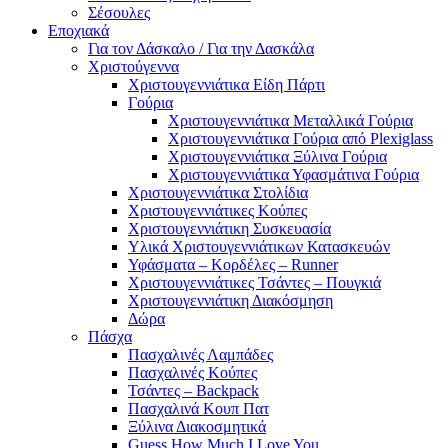
Σέσουλες
Εποχιακά
Για τον Δάσκαλο / Για την Δασκάλα
Χριστούγεννα
Χριστουγεννιάτικα Είδη Πάρτι
Γούρια
Χριστουγεννιάτικα Μεταλλικά Γούρια
Χριστουγεννιάτικα Γούρια από Plexiglass
Χριστουγεννιάτικα Ξύλινα Γούρια
Χριστουγεννιάτικα Υφασμάτινα Γούρια
Χριστουγεννιάτικα Στολίδια
Χριστουγεννιάτικες Κούπες
Χριστουγεννιάτικη Συσκευασία
Υλικά Χριστουγεννιάτικων Κατασκευών
Υφάσματα – Κορδέλες – Runner
Χριστουγεννιάτικες Τσάντες – Πουγκιά
Χριστουγεννιάτικη Διακόσμηση
Δώρα
Πάσχα
Πασχαλινές Λαμπάδες
Πασχαλινές Κούπες
Τσάντες – Backpack
Πασχαλινά Κουπ Πατ
Ξύλινα Διακοσμητικά
Guess How Much I Love You