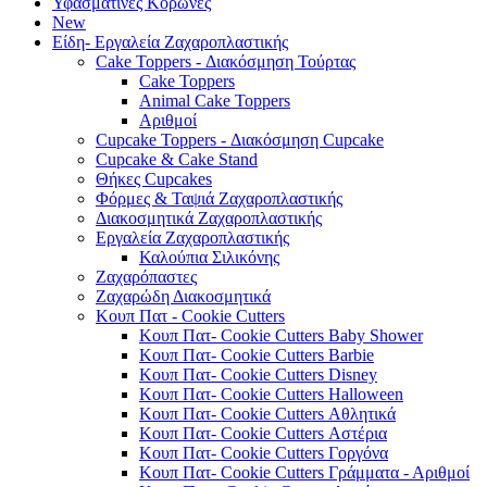
Υφασμάτινες Κορώνες
New
Είδη- Εργαλεία Ζαχαροπλαστικής
Cake Toppers - Διακόσμηση Τούρτας
Cake Toppers
Animal Cake Toppers
Αριθμοί
Cupcake Toppers - Διακόσμηση Cupcake
Cupcake & Cake Stand
Θήκες Cupcakes
Φόρμες & Ταψιά Ζαχαροπλαστικής
Διακοσμητικά Ζαχαροπλαστικής
Εργαλεία Ζαχαροπλαστικής
Καλούπια Σιλικόνης
Ζαχαρόπαστες
Ζαχαρώδη Διακοσμητικά
Κουπ Πατ - Cookie Cutters
Κουπ Πατ- Cookie Cutters Baby Shower
Κουπ Πατ- Cookie Cutters Barbie
Κουπ Πατ- Cookie Cutters Disney
Κουπ Πατ- Cookie Cutters Halloween
Κουπ Πατ- Cookie Cutters Αθλητικά
Κουπ Πατ- Cookie Cutters Αστέρια
Κουπ Πατ- Cookie Cutters Γοργόνα
Κουπ Πατ- Cookie Cutters Γράμματα - Αριθμοί