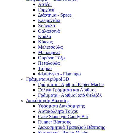
Αστέρι
Γοργόνα
Διάστημα - Space
Ελεφαντάκι
Ζούγκλα
Θαλασσινά
Κοάλα
Κύκνος
Μελισσούλα
Μπαλαρίνα
Ουράνιο Τόξο
Πεταλούδα
Τσίρκο
Φλαμίνγκο - Flamingo
Γράμματα Αριθμοί 3D
Γράμματα - Αριθμοί Papier Mache
Ξύλινα Γράμματα και Αριθμοί
Γράμματα - Αριθμοί από Φελιζόλ
Διακόσμηση Βάπτισης
Υφάσματα Διακόσμησης
Αυτοκόλλητα Τοίχου
Cake Stand για Candy Bar
Runner Βάπτισης
Διακοσμητικά Τραπεζιού Βάπτισης
Κατασκευές Papier Mache