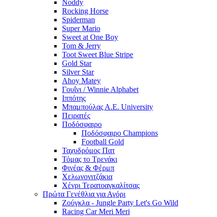
Noddy
Rocking Horse
Spiderman
Super Mario
Sweet at One Boy
Tom & Jerry
Toot Sweet Blue Stripe
Gold Star
Silver Star
Ahoy Matey
Γουΐνι / Winnie Alphabet
Ιππότης
Μπαμπούλας Α.Ε. University
Πειρατές
Ποδόσφαιρο
Ποδόσφαιρο Champions
Football Gold
Ταχυδρόμος Πατ
Τόμας το Τρενάκι
Φινέας & Φέρμπ
Χελωνονιτζάκια
Χένρι Τερατοαγκαλίτσας
Πρώτα Γενέθλια για Αγόρι
Ζούγκλα - Jungle Party Let's Go Wild
Racing Car Meri Meri