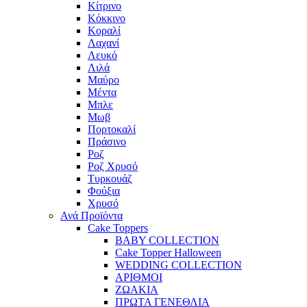
Κίτρινο
Κόκκινο
Κοραλί
Λαχανί
Λευκό
Λιλά
Μαύρο
Μέντα
Μπλε
Μωβ
Πορτοκαλί
Πράσινο
Ροζ
Ροζ Χρυσό
Τυρκουάζ
Φούξια
Χρυσό
Ανά Προϊόντα
Cake Toppers
BABY COLLECTION
Cake Topper Halloween
WEDDING COLLECTION
ΑΡΙΘΜΟΙ
ΖΩΑΚΙΑ
ΠΡΩΤΑ ΓΕΝΕΘΛΙΑ