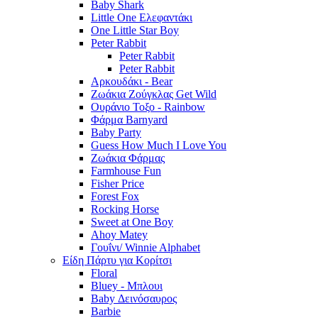
Baby Shark
Little One Ελεφαντάκι
One Little Star Boy
Peter Rabbit
Peter Rabbit
Peter Rabbit
Αρκουδάκι - Bear
Ζωάκια Ζούγκλας Get Wild
Ουράνιο Τοξο - Rainbow
Φάρμα Barnyard
Baby Party
Guess How Much I Love You
Ζωάκια Φάρμας
Farmhouse Fun
Fisher Price
Forest Fox
Rocking Horse
Sweet at One Boy
Ahoy Matey
Γουΐνι/ Winnie Alphabet
Είδη Πάρτυ για Κορίτσι
Floral
Bluey - Μπλουι
Baby Δεινόσαυρος
Barbie