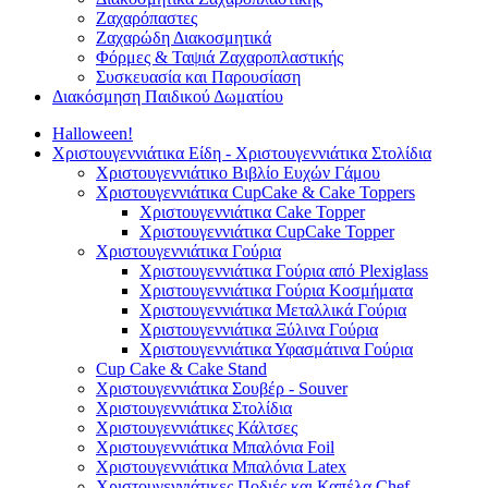
Ζαχαρόπαστες
Ζαχαρώδη Διακοσμητικά
Φόρμες & Ταψιά Ζαχαροπλαστικής
Συσκευασία και Παρουσίαση
Διακόσμηση Παιδικού Δωματίου
Halloween!
Χριστουγεννιάτικα Είδη - Χριστουγεννιάτικα Στολίδια
Χριστουγεννιάτικο Βιβλίο Ευχών Γάμου
Χριστουγεννιάτικα CupCake & Cake Toppers
Χριστουγεννιάτικα Cake Topper
Χριστουγεννιάτικα CupCake Topper
Χριστουγεννιάτικα Γούρια
Χριστουγεννιάτικα Γούρια από Plexiglass
Χριστουγεννιάτικα Γούρια Κοσμήματα
Χριστουγεννιάτικα Μεταλλικά Γούρια
Χριστουγεννιάτικα Ξύλινα Γούρια
Χριστουγεννιάτικα Υφασμάτινα Γούρια
Cup Cake & Cake Stand
Χριστουγεννιάτικα Σουβέρ - Souver
Χριστουγεννιάτικα Στολίδια
Χριστουγεννιάτικες Κάλτσες
Χριστουγεννιάτικα Μπαλόνια Foil
Χριστουγεννιάτικα Μπαλόνια Latex
Χριστουγεννιάτικες Ποδιές και Καπέλα Chef