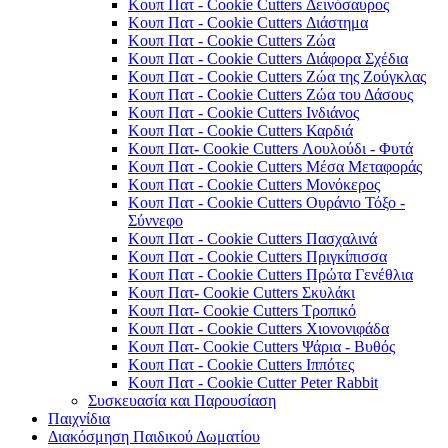
Κουπ Πατ - Cookie Cutters Δεινόσαυρος
Κουπ Πατ - Cookie Cutters Διάστημα
Κουπ Πατ - Cookie Cutters Ζώα
Κουπ Πατ - Cookie Cutters Διάφορα Σχέδια
Κουπ Πατ - Cookie Cutters Ζώα της Ζούγκλας
Κουπ Πατ - Cookie Cutters Ζώα του Δάσους
Κουπ Πατ - Cookie Cutters Ινδιάνος
Κουπ Πατ - Cookie Cutters Καρδιά
Κουπ Πατ- Cookie Cutters Λουλούδι - Φυτά
Κουπ Πατ - Cookie Cutters Μέσα Μεταφοράς
Κουπ Πατ - Cookie Cutters Μονόκερος
Κουπ Πατ - Cookie Cutters Ουράνιο Τόξο -
Σύννεφο
Κουπ Πατ - Cookie Cutters Πασχαλινά
Κουπ Πατ - Cookie Cutters Πριγκίπισσα
Κουπ Πατ - Cookie Cutters Πρώτα Γενέθλια
Κουπ Πατ- Cookie Cutters Σκυλάκι
Κουπ Πατ- Cookie Cutters Τροπικό
Κουπ Πατ - Cookie Cutters Χιονονιφάδα
Κουπ Πατ- Cookie Cutters Ψάρια - Βυθός
Κουπ Πατ - Cookie Cutters Ιππότες
Κουπ Πατ - Cookie Cutter Peter Rabbit
Συσκευασία και Παρουσίαση
Παιχνίδια
Διακόσμηση Παιδικού Δωματίου