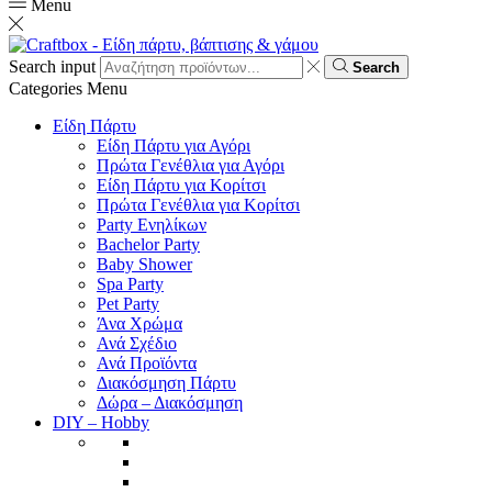
Menu
Search input
Search
Categories
Menu
Είδη Πάρτυ
Είδη Πάρτυ για Αγόρι
Πρώτα Γενέθλια για Αγόρι
Είδη Πάρτυ για Κορίτσι
Πρώτα Γενέθλια για Κορίτσι
Party Ενηλίκων
Bachelor Party
Baby Shower
Spa Party
Pet Party
Άνα Χρώμα
Ανά Σχέδιο
Ανά Προϊόντα
Διακόσμηση Πάρτυ
Δώρα – Διακόσμηση
DIY – Hobby