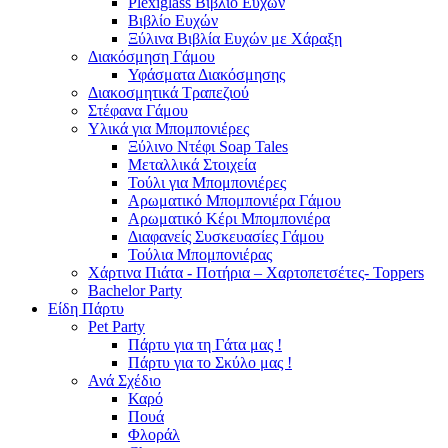
Plexiglass Βιβλίο Ευχών
Βιβλίο Ευχών
Ξύλινα Βιβλία Ευχών με Χάραξη
Διακόσμηση Γάμου
Υφάσματα Διακόσμησης
Διακοσμητικά Τραπεζιού
Στέφανα Γάμου
Υλικά για Μπομπονιέρες
Ξύλινο Ντέφι Soap Tales
Μεταλλικά Στοιχεία
Τούλι για Μπομπονιέρες
Αρωματικό Μπομπονιέρα Γάμου
Αρωματικό Κέρι Μπομπονιέρα
Διαφανείς Συσκευασίες Γάμου
Τούλια Μπομπονιέρας
Χάρτινα Πιάτα - Ποτήρια – Χαρτοπετσέτες- Toppers
Bachelor Party
Είδη Πάρτυ
Pet Party
Πάρτυ για τη Γάτα μας !
Πάρτυ για το Σκύλο μας !
Ανά Σχέδιο
Καρό
Πουά
Φλοράλ