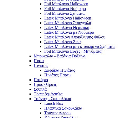
Foil Μπαλόνια Halloween
Foil Μπαλόνια Νούμερα
Foil Μπαλόνια Σχήματα
Latex Μπαλόνια Halloween
Latex Μπαλόνια Στρογγυλά
Latex Μπαλόνια Θεματικά
Latex Μπαλόνια με Νούμερα
Latex Μπαλόνι Αποκάλυψης Φύλου
Latex Μπαλόνια Ζώα
Latex Μπαλόνια με εκτυπωμένα Σχήματα
Foil Μπαλόνια Ευχές - Μηνύματα
Μπουκάλια - Βαζάκια Γυάλινα
Πιάτα
Πινιάτες
Δωράκια Πινιάτας
Πινιάτες Πάρτυ
Ποτήρια
Προσκλήσεις
Σουπλά
Τραπεζομάντηλα
Τσάντες - Σακουλάκια
Lunch Box
Πλαστικά Σακουλάκια
Τσάντες Δώρου
Χάρτινες Σακούλες