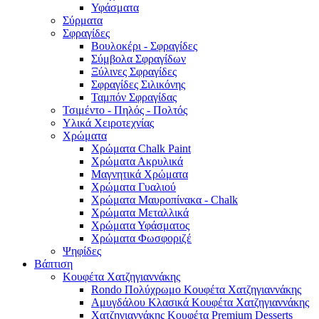
Υφάσματα
Σύρματα
Σφραγίδες
Βουλοκέρι - Σφραγίδες
Σύμβολα Σφραγίδων
Ξύλινες Σφραγίδες
Σφραγίδες Σιλικόνης
Ταμπόν Σφραγίδας
Τσιμέντο - Πηλός - Πολτός
Υλικά Χειροτεχνίας
Χρώματα
Χρώματα Chalk Paint
Χρώματα Ακρυλικά
Μαγνητικά Χρώματα
Χρώματα Γυαλιού
Χρώματα Μαυροπίνακα - Chalk
Χρώματα Μεταλλικά
Χρώματα Υφάσματος
Χρώματα Φωσφοριζέ
Ψηφίδες
Βάπτιση
Κουφέτα Χατζηγιαννάκης
Rondo Πολύχρωμο Κουφέτα Χατζηγιαννάκης
Αμυγδάλου Κλασικά Κουφέτα Χατζηγιαννάκης
Χατζηγιαννάκης Κουφέτα Premium Desserts