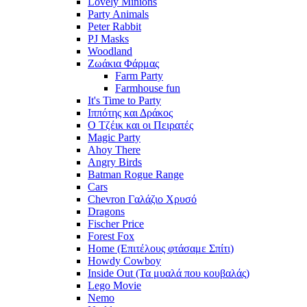
Lovely Minions
Party Animals
Peter Rabbit
PJ Masks
Woodland
Ζωάκια Φάρμας
Farm Party
Farmhouse fun
It's Time to Party
Ιππότης και Δράκος
Ο Τζέικ και οι Πειρατές
Magic Party
Ahoy There
Angry Birds
Batman Rogue Range
Cars
Chevron Γαλάζιο Χρυσό
Dragons
Fischer Price
Forest Fox
Home (Επιτέλους φτάσαμε Σπίτι)
Howdy Cowboy
Inside Out (Τα μυαλά που κουβαλάς)
Lego Movie
Nemo