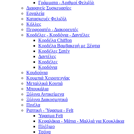
Γράμματα - Αριθμοί Φελιζόλ
Διαφανείς Συσκευασίες
Εργαλεία
Κατασκευές Φελιζόλ
Κόλλες
Περφορατέρ - Διακορευτές
Κορδέλες - Κορδόνια - Δαντέλες
Κορδέλα Chiffon
Κορδέλα Βαμβακερή με Ξέφτια
Κορδέλες Σατέν
Δαντέλες
Κορδέλες
Κορδόνια
Κουδούνια
Κουμπιά Χειροτεχνίας
Μεταλλικά Κουτιά
Μπουκάλια
Ξύλινα Αντικείμενα
Ξύλινα Διακοσμητικά
Πινέλα
Ραπτική - 'Υφασμα - Felt
Ύφασμα Felt
Κεφαλάκια - Μάτια - Μαλλιά για Κουκλάκια
Πλέξιμο
Τσόχα