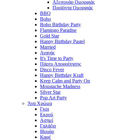
Αξεσουάρ Ομορφιάς
Προϊόντα Ομορφιάς
BBQ
Boho
Boho Birthday Party
Flamingo Paradise
Gold Star
Happy Birthday Pastel
Married
Ανανάς
It's Time to Party
Πάρτυ Αποφοίτησης
Disco Fever
Happy Birthday Kraft
Keep Calm and Party On
Moustache Madness
Silver Star
Pop Art Party
Άνα Χρώμα
Γκρι
Εκρού
Ασημί
Γαλάζιο
Ιβουάρ
Καφέ