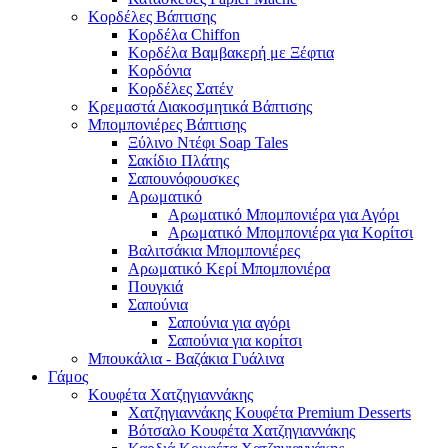
Κορδέλες Βάπτισης
Κορδέλα Chiffon
Κορδέλα Βαμβακερή με Ξέφτια
Κορδόνια
Κορδέλες Σατέν
Κρεμαστά Διακοσμητικά Βάπτισης
Μπομπονιέρες Βάπτισης
Ξύλινο Ντέφι Soap Tales
Σακίδιο Πλάτης
Σαπουνόφουσκες
Αρωματικό
Αρωματικό Μπομπονιέρα για Αγόρι
Αρωματικό Μπομπονιέρα για Κορίτσι
Βαλιτσάκια Μπομπονιέρες
Αρωματικό Κερί Μπομπονιέρα
Πουγκιά
Σαπούνια
Σαπούνια για αγόρι
Σαπούνια για κορίτσι
Μπουκάλια - Βαζάκια Γυάλινα
Γάμος
Κουφέτα Χατζηγιαννάκης
Χατζηγιαννάκης Κουφέτα Premium Desserts
Βότσαλο Κουφέτα Χατζηγιαννάκης