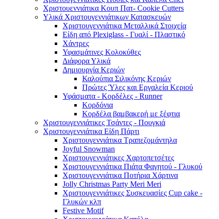
Χριστουεννιάτικα Κουπ Πατ- Cookie Cutters
Υλικά Χριστουγεννιάτικων Κατασκευών
Χριστουγεννιάτικα Μεταλλικά Στοιχεία
Είδη από Plexiglass - Γυαλί - Πλαστικό
Χάντρες
Υφασμάτινες Κολοκύθες
Διάφορα Υλικά
Δημιουργία Κεριών
Καλούπια Σιλικόνης Κεριών
Πρώτες Ύλες και Εργαλεία Κεριού
Υφάσματα - Κορδέλες - Runner
Κορδόνια
Κορδέλα βαμβακερή με ξέφτια
Χριστουγεννιάτικες Τσάντες - Πουγκιά
Χριστουγεννιάτικα Είδη Πάρτι
Χριστουγεννιάτικα Τραπεζομάντηλα
Joyful Snowman
Χριστουγεννιάτικες Χαρτοπετσέτες
Χριστουγεννιάτικα Πιάτα Φαγητού - Γλυκού
Χριστουγεννιάτικα Ποτήρια Χάρτινα
Jolly Christmas Party Meri Meri
Χριστουγεννιάτικες Συσκευασίες Cup cake -
Γλυκών κλπ
Festive Motif