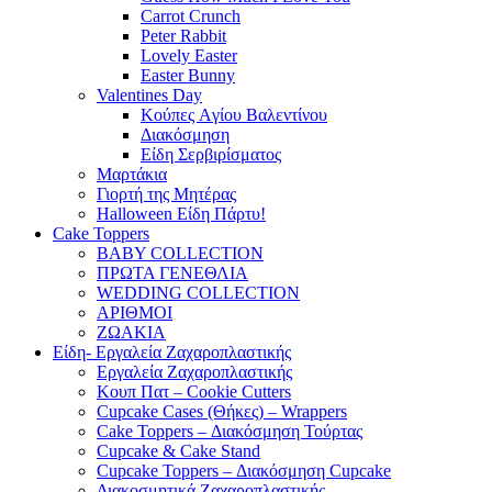
Carrot Crunch
Peter Rabbit
Lovely Easter
Easter Bunny
Valentines Day
Κούπες Aγίου Βαλεντίνου
Διακόσμηση
Είδη Σερβιρίσματος
Μαρτάκια
Γιορτή της Μητέρας
Halloween Είδη Πάρτυ!
Cake Toppers
BABY COLLECTION
ΠΡΩΤΑ ΓΕΝΕΘΛΙΑ
WEDDING COLLECTION
ΑΡΙΘΜΟΙ
ΖΩΑΚΙΑ
Είδη- Εργαλεία Ζαχαροπλαστικής
Εργαλεία Ζαχαροπλαστικής
Κουπ Πατ – Cookie Cutters
Cupcake Cases (Θήκες) – Wrappers
Cake Toppers – Διακόσμηση Τούρτας
Cupcake & Cake Stand
Cupcake Toppers – Διακόσμηση Cupcake
Διακοσμητικά Ζαχαροπλαστικής