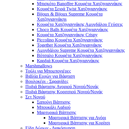
Μπισκότο Banoffee Κουφέτα Χατζηγιαννάκης
Κουφέτα Σειρά Twist Χατζηγιαννάκης
Bijoux & Bijoux Supreme Κουφέτα
Χατζηγιαννάκηs
Κουφέτα Χατζηγιαννάκης Αμυγδάλου Γεύσεις
Choco Balls Κουφέτα Χατζηγιαννάκης
Κουφέτα Χατζηγιαννάκης Crispy
Piccolino Κουφέτα Χατζηγιαννάκης
Together Κουφέτα Χατζηγιαννάκης
Αμυγδάλου Supreme Κουφέτα Χατζηγιαννάκης
Βότσαλο Κουφέτα Χατζηγιαννάκης
Καρδιά Κουφέτα Χατζηγιαννάκης
Marshmallows
Τούλι για Μπομπονιέρες
Βιβλία Ευχών για Βάφτιση
Βουλοκέρι - Σφραγίδες
Ποδιά Βάφτισης Αγοριού Νονού/Νονάς
Ποδιά Βάφτισης Κοριτσιού Νονού/Νονάς
Σετ Νονού
Σαπούνι Βάπτισης
Μπουκάλι Λαδιού
Μαρτυρικά Βάπτισης
Μαρτυρικά Βάπτισης για Αγόρι
Μαρτυρικά Βάπτισης για Κορίτσι
Είδη Δώρων - Διακόσμηση