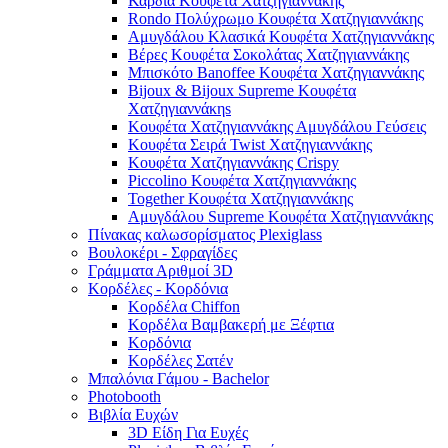
Καρδιά Κουφέτα Χατζηγιαννάκης
Rondo Πολύχρωμο Κουφέτα Χατζηγιαννάκης
Αμυγδάλου Κλασικά Κουφέτα Χατζηγιαννάκης
Βέρες Κουφέτα Σοκολάτας Χατζηγιαννάκης
Μπισκότο Banoffee Κουφέτα Χατζηγιαννάκης
Bijoux & Bijoux Supreme Κουφέτα
Χατζηγιαννάκηs
Κουφέτα Χατζηγιαννάκης Αμυγδάλου Γεύσεις
Κουφέτα Σειρά Twist Χατζηγιαννάκης
Κουφέτα Χατζηγιαννάκης Crispy
Piccolino Κουφέτα Χατζηγιαννάκης
Together Κουφέτα Χατζηγιαννάκης
Αμυγδάλου Supreme Κουφέτα Χατζηγιαννάκης
Πίνακας καλωσορίσματος Plexiglass
Βουλοκέρι - Σφραγίδες
Γράμματα Αριθμοί 3D
Κορδέλες - Κορδόνια
Κορδέλα Chiffon
Κορδέλα Βαμβακερή με Ξέφτια
Κορδόνια
Κορδέλες Σατέν
Μπαλόνια Γάμου - Bachelor
Photobooth
Βιβλία Ευχών
3D Είδη Για Ευχές