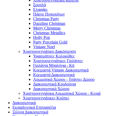
Χριστουγεννιάτικα Καπέλα
Σουπλά
Ελαφάκι
Πάρτυ Πιγκουίνων
Christmas Party
Dazzling Christmas
Merry Christmas
Christmas Metallics
Holly Pop
Party Porcelain Gold
Vintage Noel
Χριστουγεννιάτικη Διακόσμηση
Υφασμάτινες Κολοκύθες
Χριστουγεννιάτικες Γιρλάντες
Γιρλάντα Μπαλόνια - Kit
Κρεμαστά Vintage Διακοσμητικά
Κρεμαστά Διακοσμητικά
Αρωματικά Χώρου - Τσάντες Δώρου
Διακοσμητικά Κουδούνια
Διακοσμητικά Χώρου
Χριστουγεννιάτικα Αρωματικά Χώρου - Κεριά
Χριστουγεννιάτικες Κούπες
Διακοσμητικά
Εκπαιδευτικά Επιτραπέζια
Ξύλινα Διακοσμητικά