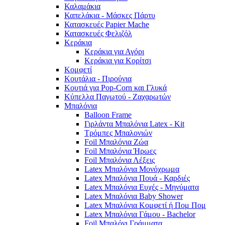
Καλαμάκια
Καπελάκια - Μάσκες Πάρτυ
Κατασκευές Papier Mache
Κατασκευές Φελιζόλ
Κεράκια
Κεράκια για Αγόρι
Κεράκια για Κορίτσι
Κομφετί
Κουτάλια - Πιρούνια
Κουτιά για Pop-Corn και Γλυκά
Κύπελλα Παγωτού - Ζαχαρωτών
Μπαλόνια
Balloon Frame
Γιρλάντα Μπαλόνια Latex - Kit
Τρόμπες Μπαλονιών
Foil Μπαλόνια Ζώα
Foil Μπαλόνια Ήρωες
Foil Μπαλόνια Λέξεις
Latex Μπαλόνια Μονόχρωμα
Latex Μπαλόνια Πουά - Καρδιές
Latex Μπαλόνια Ευχές - Μηνύματα
Latex Μπαλόνια Baby Shower
Latex Μπαλόνια Κομφετί ή Πομ Πομ
Latex Μπαλόνια Γάμου - Bachelor
Foil Μπαλόνι Γράμματα