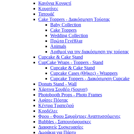
Κανόνια Κονφετί
Κουρτίνες
Τατουάζ
Cake Toppers - Διακόσμηση Τούρτας
Baby Collection
Cake Toppers
Wedding Collection
Πρώτα Γενέθλια
Animals
Αριθμοί για την διακόσμηση της τούρτας
Cupcake & Cake Stand
CupCake Wraps - Toppers - Stand
Cupcake & Cake Stand
Cupcake Cases (Θήκες) - Wrappers
Cupcake Toppers - Διακόσμηση Cupcake
Donuts Stand - Wall
Χάρτινα Σουβέρ (Souver)
Photobooth Props - Photo Frames
Αφίσες Πόρτας
Κέντρα Τραπεζιού
Κορδέλες
Φρου - Φρου Σφυρίχτρες Αναπτυσσόμενες
Bubbles - Σαπουνόφουσκες
Διαφανείς Συσκευασίες
Δωράκια για Πάρτυ