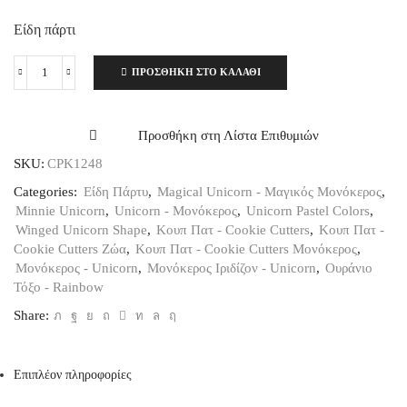
Είδη πάρτι
ΠΡΟΣΘΉΚΗ ΣΤΟ ΚΑΛΆΘΙ
Cookie
cutter
(Κουπ
πατ)
Προσθήκη στη Λίστα Επιθυμιών
μεταλλικό
SKU:
CPK1248
Μονόκερος
11,4εκ.
Categories:
Είδη Πάρτυ
,
Magical Unicorn - Μαγικός Μονόκερος
,
ποσότητα
Minnie Unicorn
,
Unicorn - Μονόκερος
,
Unicorn Pastel Colors
,
Winged Unicorn Shape
,
Κουπ Πατ - Cookie Cutters
,
Κουπ Πατ -
Cookie Cutters Ζώα
,
Κουπ Πατ - Cookie Cutters Μονόκερος
,
Μονόκερος - Unicorn
,
Μονόκερος Ιριδίζον - Unicorn
,
Ουράνιο
Τόξο - Rainbow
Share:
Επιπλέον πληροφορίες