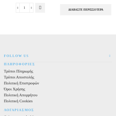
ΔΙΑΒΆΣΤΕ ΠΕΡΙΣΣΌΤΕΡΑ
Σουπλά
Γκρι
Chevron
φαρδύ
42
χ
30εκ.,
12τεμ.
ποσότητα
FOLLOW US
ΠΛΗΡΟΦΟΡΙΕΣ
Τρόποι Πληρωμής
Τρόποι Αποστολής
Πολιτική Επιστροφών
Όροι Χρήσης
Πολιτική Απορρήτου
Πολιτική Cookies
ΛΟΓΑΡΙΑΣΜΟΣ