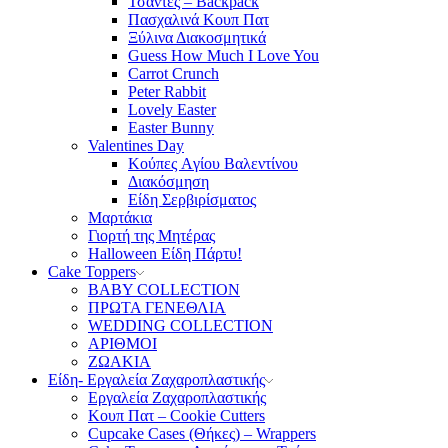
Τσάντες – Backpack
Πασχαλινά Κουπ Πατ
Ξύλινα Διακοσμητικά
Guess How Much I Love You
Carrot Crunch
Peter Rabbit
Lovely Easter
Easter Bunny
Valentines Day
Κούπες Aγίου Βαλεντίνου
Διακόσμηση
Είδη Σερβιρίσματος
Μαρτάκια
Γιορτή της Μητέρας
Halloween Είδη Πάρτυ!
Cake Toppers
BABY COLLECTION
ΠΡΩΤΑ ΓΕΝΕΘΛΙΑ
WEDDING COLLECTION
ΑΡΙΘΜΟΙ
ΖΩΑΚΙΑ
Είδη- Εργαλεία Ζαχαροπλαστικής
Εργαλεία Ζαχαροπλαστικής
Κουπ Πατ – Cookie Cutters
Cupcake Cases (Θήκες) – Wrappers