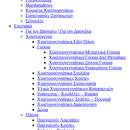
Marshmallows
Κουφέτα Χατζηγιαννάκης
Συσκευασίες Ζαχαρωτών
Σέσουλες
Εποχιακά
Για τον Δάσκαλο / Για την Δασκάλα
Χριστούγεννα
Χριστουγεννιάτικα Είδη Πάρτι
Γούρια
Χριστουγεννιάτικα Μεταλλικά Γούρια
Χριστουγεννιάτικα Γούρια από Plexiglass
Χριστουγεννιάτικα Ξύλινα Γούρια
Χριστουγεννιάτικα Υφασμάτινα Γούρια
Χριστουγεννιάτικα Στολίδια
Χριστουγεννιάτικες Κούπες
Χριστουγεννιάτικη Συσκευασία
Υλικά Χριστουγεννιάτικων Κατασκευών
Υφάσματα – Κορδέλες – Runner
Χριστουγεννιάτικες Τσάντες – Πουγκιά
Χριστουγεννιάτικη Διακόσμηση
Δώρα
Πάσχα
Πασχαλινές Λαμπάδες
Πασχαλινές Κούπες