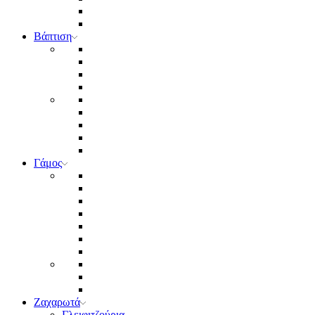
Βάπτιση
Γάμος
Ζαχαρωτά
Γλειφιτζούρια