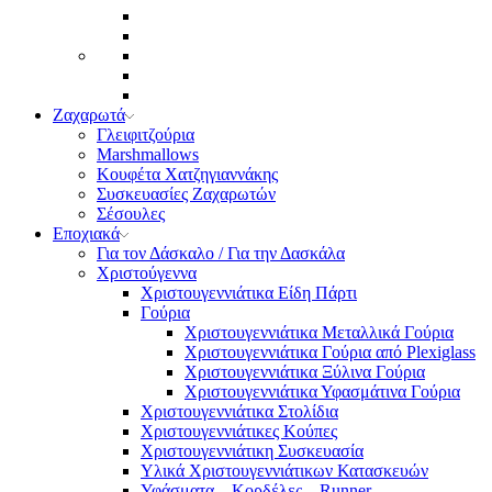
Ζαχαρωτά
Γλειφιτζούρια
Marshmallows
Κουφέτα Χατζηγιαννάκης
Συσκευασίες Ζαχαρωτών
Σέσουλες
Εποχιακά
Για τον Δάσκαλο / Για την Δασκάλα
Χριστούγεννα
Χριστουγεννιάτικα Είδη Πάρτι
Γούρια
Χριστουγεννιάτικα Μεταλλικά Γούρια
Χριστουγεννιάτικα Γούρια από Plexiglass
Χριστουγεννιάτικα Ξύλινα Γούρια
Χριστουγεννιάτικα Υφασμάτινα Γούρια
Χριστουγεννιάτικα Στολίδια
Χριστουγεννιάτικες Κούπες
Χριστουγεννιάτικη Συσκευασία
Υλικά Χριστουγεννιάτικων Κατασκευών
Υφάσματα – Κορδέλες – Runner