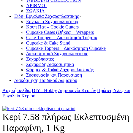
WEDDING COLLECTION
ΑΡΙΘΜΟΙ
ΖΩΑΚΙΑ
Είδη- Εργαλεία Ζαχαροπλαστικής
Εργαλεία Ζαχαροπλαστικής
Κουπ Πατ – Cookie Cutters
Cupcake Cases (Θήκες) – Wrappers
Cake Toppers – Διακόσμηση Τούρτας
Cupcake & Cake Stand
Cupcake Toppers – Διακόσμηση Cupcake
Διακοσμητικά Ζαχαροπλαστικής
Ζαχαρόπαστες
Ζαχαρώδη Διακοσμητικά
Φόρμες & Ταψιά Ζαχαροπλαστικής
Συσκευασία και Παρουσίαση
Διακόσμηση Παιδικού Δωματίου
Αρχική σελίδα
DIY - Hobby
Δημιουργία Κεριών
Πρώτες Ύλες και
Εργαλεία Κεριού
Κερί 7.58 πλήρως Εκλεπτυσμένη
Παραφίνη, 1 Kg