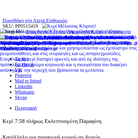
Προσθήκη στη Λίστα Επιθυμιών
SKU:
PP0515419
Categories:
Δημιουργία Κεριών
,
Δημιουργία Κεριών
,
Δημιουργία
Κεριών
,
Πρώτες Ύλες και Εργαλεία Κεριού
Tag:
noskroutz
Share:
Twitter
Facebook
VK
Pinterest
Mail to friend
Linkedin
Whatsapp
Skype
Περιγραφή
Κερί 7.58 πλήρως Εκλεπτυσμένη Παραφίνη
Κατάλληλο για παραγωγή κεριού σε δοχεία .