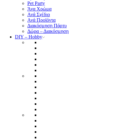
Pet Party
Άνα Χρώμα
Ανά Σχέδιο
Ανά Προϊόντα
Διακόσμηση Πάρτυ
Δώρα – Διακόσμηση
DIY – Hobby