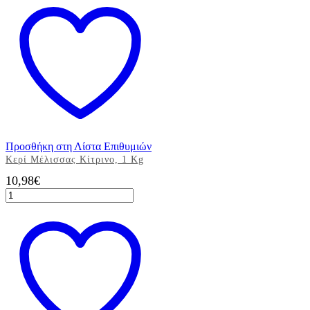
Προσθήκη στη Λίστα Επιθυμιών
Κερί Μέλισσας Κίτρινο, 1 Kg
10,98
€
Κερί
Μέλισσας
Κίτρινο,
1
Kg
ποσότητα