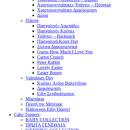
Χριστουγεννιάτικες Τσάντες – Πουγκιά
Χριστουγεννιάτικη Διακόσμηση
Δώρα
Πάσχα
Πασχαλινές Λαμπάδες
Πασχαλινές Κούπες
Τσάντες – Backpack
Πασχαλινά Κουπ Πατ
Ξύλινα Διακοσμητικά
Guess How Much I Love You
Carrot Crunch
Peter Rabbit
Lovely Easter
Easter Bunny
Valentines Day
Κούπες Aγίου Βαλεντίνου
Διακόσμηση
Είδη Σερβιρίσματος
Μαρτάκια
Γιορτή της Μητέρας
Halloween Είδη Πάρτυ!
Cake Toppers
BABY COLLECTION
ΠΡΩΤΑ ΓΕΝΕΘΛΙΑ