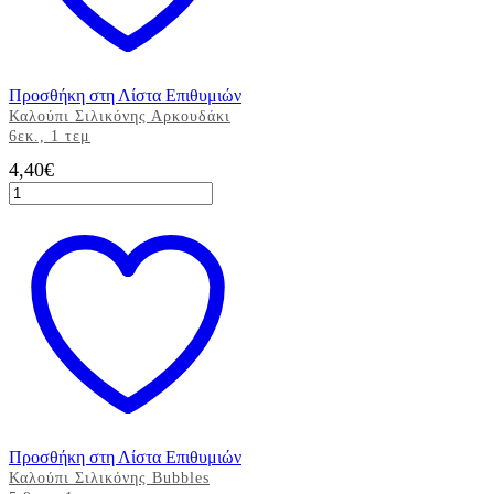
Προσθήκη στη Λίστα Επιθυμιών
Καλούπι Σιλικόνης Αρκουδάκι
6εκ., 1 τεμ
4,40
€
Καλούπι
Σιλικόνης
Αρκουδάκι
6εκ.,
1
τεμ
ποσότητα
Προσθήκη στη Λίστα Επιθυμιών
Καλούπι Σιλικόνης Bubbles