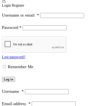
Login
Register
Username or email
*
Password
*
Lost password?
Remember Me
Log in
Username
*
Email address
*