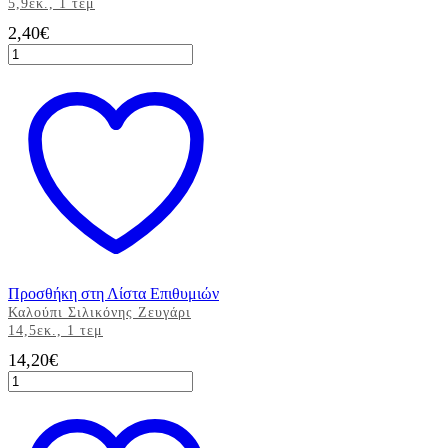
5,9εκ., 1 τεμ
2,40
€
Καλούπι
Σιλικόνης
Bubbles
5,9εκ.,
1
τεμ
ποσότητα
Προσθήκη στη Λίστα Επιθυμιών
Καλούπι Σιλικόνης Ζευγάρι
14,5εκ., 1 τεμ
14,20
€
Καλούπι
Σιλικόνης
Ζευγάρι
14,5εκ.,