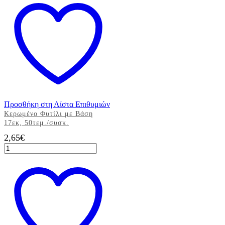
με
Βάση
2,6εκ,
50τεμ./
συσκ.
ποσότητα
Προσθήκη στη Λίστα Επιθυμιών
Κερωμένο Φυτίλι με Βάση
17εκ, 50τεμ./συσκ.
2,65
€
Κερωμένο
Φυτίλι
με
Βάση
17εκ,
50τεμ./
συσκ.
ποσότητα