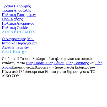
Τρόποι Πληρωμής
Τρόποι Αποστολής
Πολιτική Επιστροφών
Όροι Χρήσης
Πολιτική Απορρήτου
Πολιτική Cookies
ΛΟΓΑΡΙΑΣΜΟΣ
Ο Λογαριασμός Μου
Ιστορικό Παραγγελιών
Λίστα Επιθυμιών
Craftbox.gr
Craftbox!!! Το πιο ολοκληρωμένο ηλεκτρονικό και φυσικό
κατάστημα στα
Είδη Πάρτυ
,
Είδη Γάμου
,
Είδη Βάπτισης
και
Είδη
Χόμπι
Επίσης αναλαμβάνουμε την Διοργάνωση Εκδηλώσεων !
Πάνω από 135 διαφορετικά θέματα για να δημιουργήσεις ΤΟ
ΔΙΚΟ ΣΟΥ ...