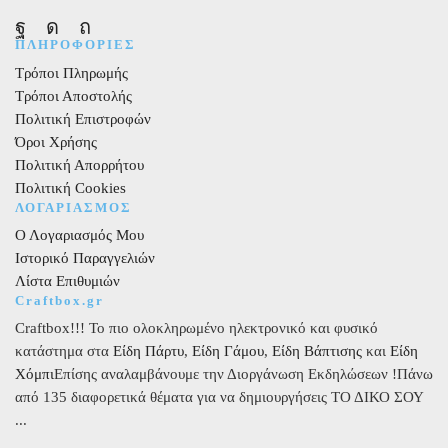
Facebook
Instagram
Pinterest
ΠΛΗΡΟΦΟΡΙΕΣ
Τρόποι Πληρωμής
Τρόποι Αποστολής
Πολιτική Επιστροφών
Όροι Χρήσης
Πολιτική Απορρήτου
Πολιτική Cookies
ΛΟΓΑΡΙΑΣΜΟΣ
Ο Λογαριασμός Μου
Ιστορικό Παραγγελιών
Λίστα Επιθυμιών
Craftbox.gr
Craftbox!!! Το πιο ολοκληρωμένο ηλεκτρονικό και φυσικό
κατάστημα στα
Είδη Πάρτυ
,
Είδη Γάμου
,
Είδη Βάπτισης
και
Είδη
Χόμπι
Επίσης αναλαμβάνουμε την Διοργάνωση Εκδηλώσεων !Πάνω
από 135 διαφορετικά θέματα για να δημιουργήσεις ΤΟ ΔΙΚΟ ΣΟΥ
...