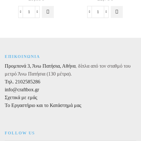
Χατζηγιαννάκη
Χατζηγιαννάκη
Κουφέτο
Κουφέτα
Choco
Bijoux
Almond
Supreme
Zabaglione,
Κίτρινα
1kg
Γυαλισμένα,
ποσότητα
1kg
ΕΠΙΚΟΙΝΩΝΙΑ
ποσότητα
Προμπονά 3, Άνω Πατήσια, Αθήνα
,
δίπλα από τον σταθμό του
μετρό Άνω Πατήσια (130 μέτρα).
Τηλ. 2102585286
info@craftbox.gr
Σχετικά με εμάς
Το Εργαστήριο και το Κατάστημά μας
FOLLOW US