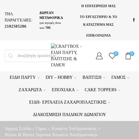
Η ΕΠΙΧΕΙΡΗΣΗ ΜΑΣ
ΔΩΡΕΑΝ
ΤΗΛ.
ΤΟ ΕΡΓΑΣΤΗΡΙΟ & ΤΟ
ΜΕΤΑΦΟΡΙΚΑ
ΠΑΡΑΓΓΕΛΙΕΣ:
για αγορές άνω
ΚΑΤΑΣΤΗΜΑ ΜΑΣ
2102585286
των
70€
ΕΠΙΚΟΙΝΩΝΙΑ
PRODUCTS
0
0
SEARCH
ΕΊΔΗ ΠΆΡΤΥ
DIY – HOBBY
ΒΆΠΤΙΣΗ
ΓΆΜΟΣ
ΖΑΧΑΡΩΤΆ
ΕΠΟΧΙΑΚΆ
CAKE TOPPERS
ΕΊΔΗ- ΕΡΓΑΛΕΊΑ ΖΑΧΑΡΟΠΛΑΣΤΙΚΉΣ
ΔΙΑΚΌΣΜΗΣΗ ΠΑΙΔΙΚΟΎ ΔΩΜΑΤΊΟΥ
Αρχική Σελίδα
Γάμος
Κουφέτα Χατζηγιαννάκης
Bijoux & Bijoux Supreme Κουφέτα Χατζηγιαννάκηs