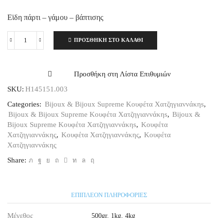
Εϊδη πάρτι – γάμου – βάπτισης
ΠΡΟΣΘΉΚΗ ΣΤΟ ΚΑΛΆΘΙ
Χατζηγιαννάκη
Κουφέτα
Bijoux
Supreme
Προσθήκη στη Λίστα Επιθυμιών
Ροζ
SKU:
Η145151.003
Ανοιχτό,
1kg
Categories:
Bijoux & Bijoux Supreme Κουφέτα Χατζηγιαννάκηs
,
ποσότητα
Bijoux & Bijoux Supreme Κουφέτα Χατζηγιαννάκηs
,
Bijoux &
Bijoux Supreme Κουφέτα Χατζηγιαννάκηs
,
Κουφέτα
Χατζηγιαννάκης
,
Κουφέτα Χατζηγιαννάκης
,
Κουφέτα
Χατζηγιαννάκης
Share:
ΕΠΙΠΛΈΟΝ ΠΛΗΡΟΦΟΡΊΕΣ
Μέγεθος
500gr
,
1kg
,
4kg