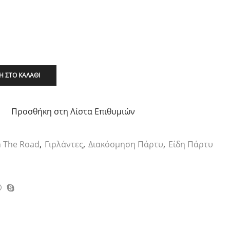
 ΣΤΟ ΚΑΛΆΘΙ
Προσθήκη στη Λίστα Επιθυμιών
 The Road
,
Γιρλάντες
,
Διακόσμηση Πάρτυ
,
Είδη Πάρτυ