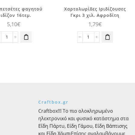
πετσέτες φαγητού
Χαρτολωρίδες Ιριδίζουσες
ριδίζον 16τεμ.
Γκρι 3 χιλ. Αφροδίτη
5,10
€
1,79
€
Χαρτοπετσέτες
Χαρτολωρίδες
φαγητού
Ιριδίζουσες
Ιριδίζον
Γκρι
16τεμ.
3
ποσότητα
χιλ.
Αφροδίτη
ποσότητα
Craftbox.gr
Craftbox!!! Το πιο ολοκληρωμένο
ηλεκτρονικό και φυσικό κατάστημα στα
Είδη Πάρτυ
,
Είδη Γάμου
,
Είδη Βάπτισης
και
Είδη Χόμπι
Επίσης αναλαμβάνουμε