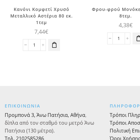
Κανόνι Κομφετί Χρυσό
Φρου-φρού Μονόκε
Μεταλλικό Αστέρια 80 εκ.
8τεμ.
1τεμ
4,38
€
7,44
€
Φρου-
Κανόνι
φρού
Κομφετί
Μονόκερο
Χρυσό
ροζ
Μεταλλικό
8τεμ.
Αστέρια
ποσότητα
80
εκ.
1τεμ
ποσότητα
ΕΠΙΚΟΙΝΩΝΙΑ
ΠΛΗΡΟΦΟΡ
Προμπονά 3, Άνω Πατήσια, Αθήνα
,
Τρόποι Πλη
δίπλα από τον σταθμό του μετρό Άνω
Τρόποι Απο
Πατήσια (130 μέτρα).
Πολιτική Επ
Τηλ. 2102585286
Όροι Χρήση