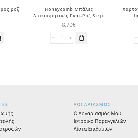
ρος ροζ
Honeycomb Μπάλες
Χαρτο
Διακοσμητικές Γκρι-Ροζ 3τεμ.
Ι
8,70
€
Honeycomb
Μπάλες
ς
Διακοσμητικές
Γκρι-
Ροζ
3τεμ.
ποσότητα
ΙΕΣ
ΛΟΓΑΡΙΑΣΜΟΣ
ρωμής
Ο Λογαριασμός Μου
στολής
Ιστορικό Παραγγελιών
ιστροφών
Λίστα Επιθυμιών
ς