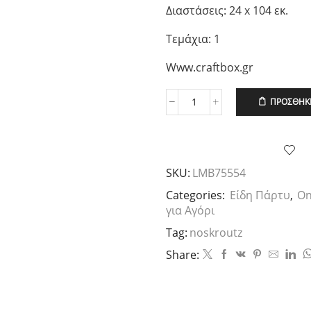
Διαστάσεις: 24 x 104 εκ.
Τεμάχια: 1
Www.craftbox.gr
ΠΡΟΣΘΉΚΗ
Μπαλόνι
Foil
Γιρλάντα
με
Οχήματα,
SKU:
LMB75554
24
x
Categories:
Είδη Πάρτυ
,
On
104εκ
για Αγόρι
ποσότητα
Tag:
noskroutz
Share: