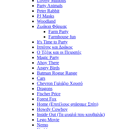
Lovely Minions
Party Animals
Peter Rabbit
PJ Masks
Woodland
Ζωάκια Φάρμας
Farm Party
Farmhouse fun
It's Time to Party
Ιππότης και Δράκος
Ο Τζέικ και οι Πειρατές
Magic Party
Ahoy There
Angry Birds
Batman Rogue Range
Cars
Chevron Γαλάζιο Χρυσό
Dragons
Fischer Price
Forest Fox
Home (Επιτέλους φτάσαμε Σπίτι)
Howdy Cowboy
Inside Out (Τα μυαλά που κουβαλάς)
Lego Movie
Nemo