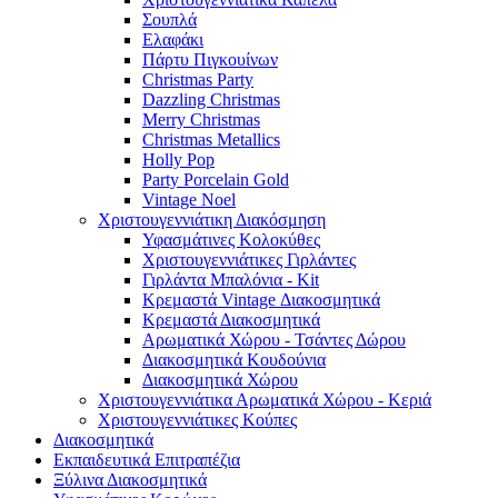
Σουπλά
Ελαφάκι
Πάρτυ Πιγκουίνων
Christmas Party
Dazzling Christmas
Merry Christmas
Christmas Metallics
Holly Pop
Party Porcelain Gold
Vintage Noel
Χριστουγεννιάτικη Διακόσμηση
Υφασμάτινες Κολοκύθες
Χριστουγεννιάτικες Γιρλάντες
Γιρλάντα Μπαλόνια - Kit
Κρεμαστά Vintage Διακοσμητικά
Κρεμαστά Διακοσμητικά
Αρωματικά Χώρου - Τσάντες Δώρου
Διακοσμητικά Κουδούνια
Διακοσμητικά Χώρου
Χριστουγεννιάτικα Αρωματικά Χώρου - Κεριά
Χριστουγεννιάτικες Κούπες
Διακοσμητικά
Εκπαιδευτικά Επιτραπέζια
Ξύλινα Διακοσμητικά