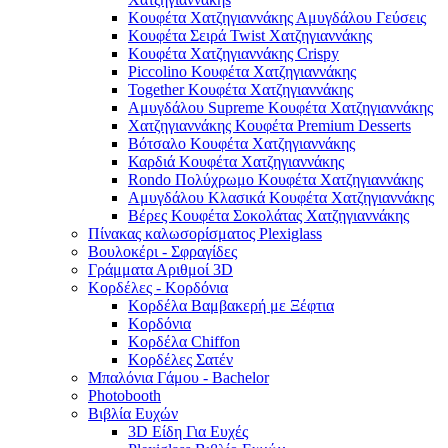
Κουφέτα Χατζηγιαννάκης Αμυγδάλου Γεύσεις
Κουφέτα Σειρά Twist Χατζηγιαννάκης
Κουφέτα Χατζηγιαννάκης Crispy
Piccolino Κουφέτα Χατζηγιαννάκης
Together Κουφέτα Χατζηγιαννάκης
Αμυγδάλου Supreme Κουφέτα Χατζηγιαννάκης
Χατζηγιαννάκης Κουφέτα Premium Desserts
Βότσαλο Κουφέτα Χατζηγιαννάκης
Καρδιά Κουφέτα Χατζηγιαννάκης
Rondo Πολύχρωμο Κουφέτα Χατζηγιαννάκης
Αμυγδάλου Κλασικά Κουφέτα Χατζηγιαννάκης
Βέρες Κουφέτα Σοκολάτας Χατζηγιαννάκης
Πίνακας καλωσορίσματος Plexiglass
Βουλοκέρι - Σφραγίδες
Γράμματα Αριθμοί 3D
Κορδέλες - Κορδόνια
Κορδέλα Βαμβακερή με Ξέφτια
Κορδόνια
Κορδέλα Chiffon
Κορδέλες Σατέν
Μπαλόνια Γάμου - Bachelor
Photobooth
Βιβλία Ευχών
3D Είδη Για Ευχές