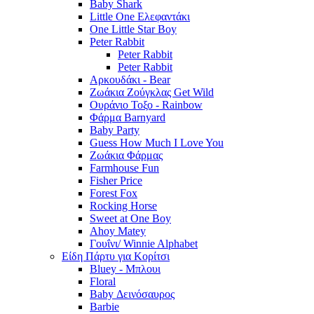
Baby Shark
Little One Ελεφαντάκι
One Little Star Boy
Peter Rabbit
Peter Rabbit
Peter Rabbit
Αρκουδάκι - Bear
Ζωάκια Ζούγκλας Get Wild
Ουράνιο Τοξο - Rainbow
Φάρμα Barnyard
Baby Party
Guess How Much I Love You
Ζωάκια Φάρμας
Farmhouse Fun
Fisher Price
Forest Fox
Rocking Horse
Sweet at One Boy
Ahoy Matey
Γουΐνι/ Winnie Alphabet
Είδη Πάρτυ για Κορίτσι
Bluey - Μπλουι
Floral
Baby Δεινόσαυρος
Barbie