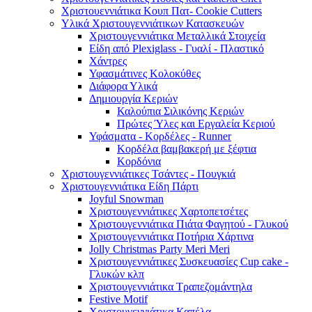
Χριστουεννιάτικα Κουπ Πατ- Cookie Cutters
Υλικά Χριστουγεννιάτικων Κατασκευών
Χριστουγεννιάτικα Μεταλλικά Στοιχεία
Είδη από Plexiglass - Γυαλί - Πλαστικό
Χάντρες
Υφασμάτινες Κολοκύθες
Διάφορα Υλικά
Δημιουργία Κεριών
Καλούπια Σιλικόνης Κεριών
Πρώτες Ύλες και Εργαλεία Κεριού
Υφάσματα - Κορδέλες - Runner
Κορδέλα βαμβακερή με ξέφτια
Κορδόνια
Χριστουγεννιάτικες Τσάντες - Πουγκιά
Χριστουγεννιάτικα Είδη Πάρτι
Joyful Snowman
Χριστουγεννιάτικες Χαρτοπετσέτες
Χριστουγεννιάτικα Πιάτα Φαγητού - Γλυκού
Χριστουγεννιάτικα Ποτήρια Χάρτινα
Jolly Christmas Party Meri Meri
Χριστουγεννιάτικες Συσκευασίες Cup cake -
Γλυκών κλπ
Χριστουγεννιάτικα Τραπεζομάντηλα
Festive Motif
Χριστουγεννιάτικα Καπέλα