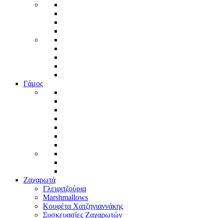
Γάμος
Ζαχαρωτά
Γλειφιτζούρια
Marshmallows
Κουφέτα Χατζηγιαννάκης
Συσκευασίες Ζαχαρωτών