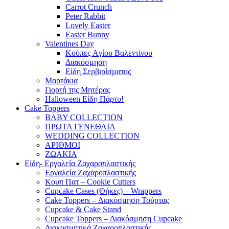
Carrot Crunch
Peter Rabbit
Lovely Easter
Easter Bunny
Valentines Day
Κούπες Aγίου Βαλεντίνου
Διακόσμηση
Είδη Σερβιρίσματος
Μαρτάκια
Γιορτή της Μητέρας
Halloween Είδη Πάρτυ!
Cake Toppers
BABY COLLECTION
ΠΡΩΤΑ ΓΕΝΕΘΛΙΑ
WEDDING COLLECTION
ΑΡΙΘΜΟΙ
ΖΩΑΚΙΑ
Είδη- Εργαλεία Ζαχαροπλαστικής
Εργαλεία Ζαχαροπλαστικής
Κουπ Πατ – Cookie Cutters
Cupcake Cases (Θήκες) – Wrappers
Cake Toppers – Διακόσμηση Τούρτας
Cupcake & Cake Stand
Cupcake Toppers – Διακόσμηση Cupcake
Διακοσμητικά Ζαχαροπλαστικής