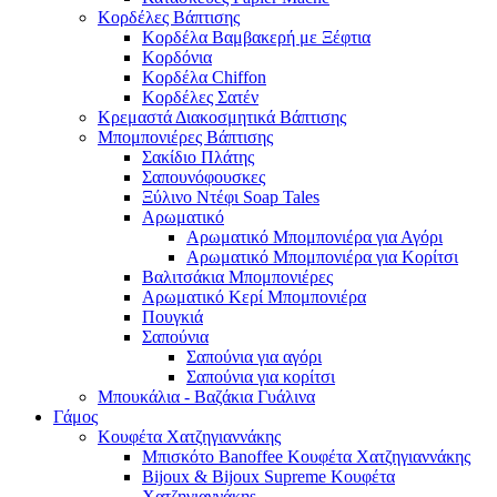
Κορδέλες Βάπτισης
Κορδέλα Βαμβακερή με Ξέφτια
Κορδόνια
Κορδέλα Chiffon
Κορδέλες Σατέν
Κρεμαστά Διακοσμητικά Βάπτισης
Μπομπονιέρες Βάπτισης
Σακίδιο Πλάτης
Σαπουνόφουσκες
Ξύλινο Ντέφι Soap Tales
Αρωματικό
Αρωματικό Μπομπονιέρα για Αγόρι
Αρωματικό Μπομπονιέρα για Κορίτσι
Βαλιτσάκια Μπομπονιέρες
Αρωματικό Κερί Μπομπονιέρα
Πουγκιά
Σαπούνια
Σαπούνια για αγόρι
Σαπούνια για κορίτσι
Μπουκάλια - Βαζάκια Γυάλινα
Γάμος
Κουφέτα Χατζηγιαννάκης
Μπισκότο Banoffee Κουφέτα Χατζηγιαννάκης
Bijoux & Bijoux Supreme Κουφέτα
Χατζηγιαννάκηs