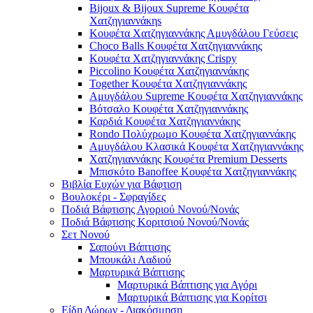
Bijoux & Bijoux Supreme Κουφέτα
Χατζηγιαννάκηs
Κουφέτα Χατζηγιαννάκης Αμυγδάλου Γεύσεις
Choco Balls Κουφέτα Χατζηγιαννάκης
Κουφέτα Χατζηγιαννάκης Crispy
Piccolino Κουφέτα Χατζηγιαννάκης
Together Κουφέτα Χατζηγιαννάκης
Αμυγδάλου Supreme Κουφέτα Χατζηγιαννάκης
Βότσαλο Κουφέτα Χατζηγιαννάκης
Καρδιά Κουφέτα Χατζηγιαννάκης
Rondo Πολύχρωμο Κουφέτα Χατζηγιαννάκης
Αμυγδάλου Κλασικά Κουφέτα Χατζηγιαννάκης
Χατζηγιαννάκης Κουφέτα Premium Desserts
Μπισκότο Banoffee Κουφέτα Χατζηγιαννάκης
Βιβλία Ευχών για Βάφτιση
Βουλοκέρι - Σφραγίδες
Ποδιά Βάφτισης Αγοριού Νονού/Νονάς
Ποδιά Βάφτισης Κοριτσιού Νονού/Νονάς
Σετ Νονού
Σαπούνι Βάπτισης
Μπουκάλι Λαδιού
Μαρτυρικά Βάπτισης
Μαρτυρικά Βάπτισης για Αγόρι
Μαρτυρικά Βάπτισης για Κορίτσι
Είδη Δώρων - Διακόσμηση