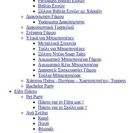
Plexiglass Βιβλίο Ευχών
Βιβλίο Ευχών
Ξύλινα Βιβλία Ευχών με Χάραξη
Διακόσμηση Γάμου
Υφάσματα Διακόσμησης
Διακοσμητικά Τραπεζιού
Στέφανα Γάμου
Υλικά για Μπομπονιέρες
Μεταλλικά Στοιχεία
Τούλι για Μπομπονιέρες
Ξύλινο Ντέφι Soap Tales
Αρωματικό Μπομπονιέρα Γάμου
Αρωματικό Κέρι Μπομπονιέρα
Διαφανείς Συσκευασίες Γάμου
Τούλια Μπομπονιέρας
Χάρτινα Πιάτα - Ποτήρια – Χαρτοπετσέτες- Toppers
Bachelor Party
Είδη Πάρτυ
Pet Party
Πάρτυ για τη Γάτα μας !
Πάρτυ για το Σκύλο μας !
Ανά Σχέδιο
Καρό
Πουά
Φλοράλ