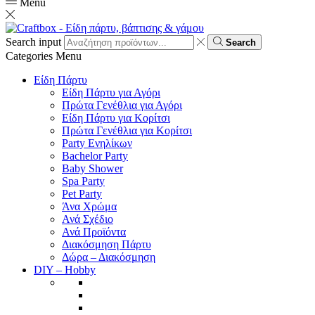
Menu
Search input
Search
Categories
Menu
Είδη Πάρτυ
Είδη Πάρτυ για Αγόρι
Πρώτα Γενέθλια για Αγόρι
Είδη Πάρτυ για Κορίτσι
Πρώτα Γενέθλια για Κορίτσι
Party Ενηλίκων
Bachelor Party
Baby Shower
Spa Party
Pet Party
Άνα Χρώμα
Ανά Σχέδιο
Ανά Προϊόντα
Διακόσμηση Πάρτυ
Δώρα – Διακόσμηση
DIY – Hobby