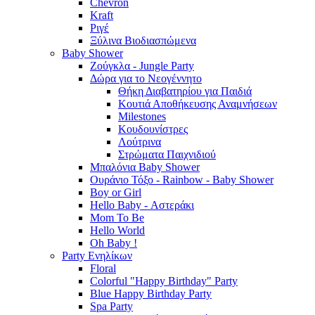
Chevron
Kraft
Ριγέ
Ξύλινα Βιοδιασπώμενα
Baby Shower
Ζούγκλα - Jungle Party
Δώρα για το Νεογέννητο
Θήκη Διαβατηρίου για Παιδιά
Κουτιά Αποθήκευσης Αναμνήσεων
Milestones
Κουδουνίστρες
Λούτρινα
Στρώματα Παιχνιδιού
Μπαλόνια Baby Shower
Ουράνιο Τόξο - Rainbow - Baby Shower
Boy or Girl
Hello Baby - Αστεράκι
Mom To Be
Hello World
Oh Baby !
Party Ενηλίκων
Floral
Colorful "Happy Birthday" Party
Blue Happy Birthday Party
Spa Party