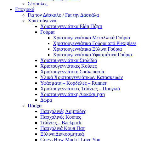
Σέσουλες
Εποχιακά
Για τον Δάσκαλο / Για την Δασκάλα
Χριστούγεννα
Χριστουγεννιάτικα Είδη Πάρτι
Γούρια
Χριστουγεννιάτικα Μεταλλικά Γούρια
Χριστουγεννιάτικα Γούρια από Plexiglass
Χριστουγεννιάτικα Ξύλινα Γούρια
Χριστουγεννιάτικα Υφασμάτινα Γούρια
Χριστουγεννιάτικα Στολίδια
Χριστουγεννιάτικες Κούπες
Χριστουγεννιάτικη Συσκευασία
Υλικά Χριστουγεννιάτικων Κατασκευών
Υφάσματα – Κορδέλες – Runner
Χριστουγεννιάτικες Τσάντες – Πουγκιά
Χριστουγεννιάτικη Διακόσμηση
Δώρα
Πάσχα
Πασχαλινές Λαμπάδες
Πασχαλινές Κούπες
Τσάντες – Backpack
Πασχαλινά Κουπ Πατ
Ξύλινα Διακοσμητικά
Guess How Much I Love You