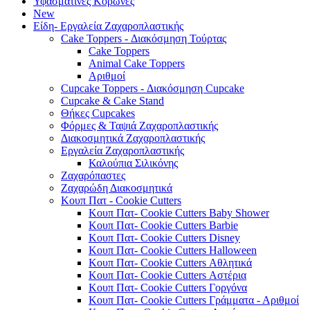
Υφασμάτινες Κορώνες
New
Είδη- Εργαλεία Ζαχαροπλαστικής
Cake Toppers - Διακόσμηση Τούρτας
Cake Toppers
Animal Cake Toppers
Αριθμοί
Cupcake Toppers - Διακόσμηση Cupcake
Cupcake & Cake Stand
Θήκες Cupcakes
Φόρμες & Ταψιά Ζαχαροπλαστικής
Διακοσμητικά Ζαχαροπλαστικής
Εργαλεία Ζαχαροπλαστικής
Καλούπια Σιλικόνης
Ζαχαρόπαστες
Ζαχαρώδη Διακοσμητικά
Κουπ Πατ - Cookie Cutters
Κουπ Πατ- Cookie Cutters Baby Shower
Κουπ Πατ- Cookie Cutters Barbie
Κουπ Πατ- Cookie Cutters Disney
Κουπ Πατ- Cookie Cutters Halloween
Κουπ Πατ- Cookie Cutters Αθλητικά
Κουπ Πατ- Cookie Cutters Αστέρια
Κουπ Πατ- Cookie Cutters Γοργόνα
Κουπ Πατ- Cookie Cutters Γράμματα - Αριθμοί