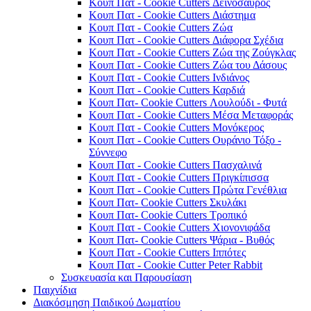
Κουπ Πατ - Cookie Cutters Δεινόσαυρος
Κουπ Πατ - Cookie Cutters Διάστημα
Κουπ Πατ - Cookie Cutters Ζώα
Κουπ Πατ - Cookie Cutters Διάφορα Σχέδια
Κουπ Πατ - Cookie Cutters Ζώα της Ζούγκλας
Κουπ Πατ - Cookie Cutters Ζώα του Δάσους
Κουπ Πατ - Cookie Cutters Ινδιάνος
Κουπ Πατ - Cookie Cutters Καρδιά
Κουπ Πατ- Cookie Cutters Λουλούδι - Φυτά
Κουπ Πατ - Cookie Cutters Μέσα Μεταφοράς
Κουπ Πατ - Cookie Cutters Μονόκερος
Κουπ Πατ - Cookie Cutters Ουράνιο Τόξο -
Σύννεφο
Κουπ Πατ - Cookie Cutters Πασχαλινά
Κουπ Πατ - Cookie Cutters Πριγκίπισσα
Κουπ Πατ - Cookie Cutters Πρώτα Γενέθλια
Κουπ Πατ- Cookie Cutters Σκυλάκι
Κουπ Πατ- Cookie Cutters Τροπικό
Κουπ Πατ - Cookie Cutters Χιονονιφάδα
Κουπ Πατ- Cookie Cutters Ψάρια - Βυθός
Κουπ Πατ - Cookie Cutters Ιππότες
Κουπ Πατ - Cookie Cutter Peter Rabbit
Συσκευασία και Παρουσίαση
Παιχνίδια
Διακόσμηση Παιδικού Δωματίου