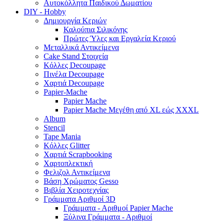
Αυτοκόλλητα Παιδικού Δωματίου
DIY - Hobby
Δημιουργία Κεριών
Καλούπια Σιλικόνης
Πρώτες Ύλες και Εργαλεία Κεριού
Μεταλλικά Αντικείμενα
Cake Stand Στοιχεία
Κόλλες Decoupage
Πινέλα Decoupage
Χαρτιά Decoupage
Papier-Mache
Papier Mache
Papier Mache Μεγέθη από XL εώς XXXL
Album
Stencil
Tape Mania
Κόλλες Glitter
Χαρτιά Scrapbooking
Χαρτοπλεκτική
Φελιζολ Αντικείμενα
Βάση Χρώματος Gesso
Βιβλία Χειροτεχνίας
Γράμματα Αριθμοί 3D
Γράμματα - Αριθμοί Papier Mache
Ξύλινα Γράμματα - Αριθμοί