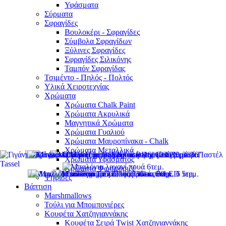
Υφάσματα
Σύρματα
Σφραγίδες
Βουλοκέρι - Σφραγίδες
Σύμβολα Σφραγίδων
Ξύλινες Σφραγίδες
Σφραγίδες Σιλικόνης
Ταμπόν Σφραγίδας
Τσιμέντο - Πηλός - Πολτός
Υλικά Χειροτεχνίας
Χρώματα
Χρώματα Chalk Paint
Χρώματα Ακρυλικά
Μαγνητικά Χρώματα
Χρώματα Γυαλιού
Χρώματα Μαυροπίνακα - Chalk
Χρώματα Μεταλλικά
Χρώματα Υφάσματος
Χρώματα Φωσφοριζέ
Ψηφίδες
Βάπτιση
Marshmallows
Τούλι για Μπομπονιέρες
Κουφέτα Χατζηγιαννάκης
Κουφέτα Σειρά Twist Χατζηγιαννάκης