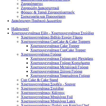
Ζαχαρόπαστες
Ζαχαρώδη Διακοσμητικά
Φόρμες & Ταψιά Ζαχαροπλαστικής
Συσκευασία και Παρουσίαση
Διακόσμηση Παιδικού Δωματίου
Halloween!
Χριστουγεννιάτικα Είδη - Χριστουγεννιάτικα Στολίδια
Χριστουγεννιάτικο Βιβλίο Ευχών Γάμου
Χριστουγεννιάτικα CupCake & Cake Toppers
Χριστουγεννιάτικα Cake Topper
Χριστουγεννιάτικα CupCake Topper
Χριστουγεννιάτικα Γούρια
Χριστουγεννιάτικα Γούρια από Plexiglass
Χριστουγεννιάτικα Γούρια Κοσμήματα
Χριστουγεννιάτικα Μεταλλικά Γούρια
Χριστουγεννιάτικα Ξύλινα Γούρια
Χριστουγεννιάτικα Υφασμάτινα Γούρια
Cup Cake & Cake Stand
Χριστουγεννιάτικα Σουβέρ - Souver
Χριστουγεννιάτικα Στολίδια
Χριστουγεννιάτικες Κάλτσες
Χριστουγεννιάτικα Μπαλόνια Foil
Χριστουγεννιάτικα Μπαλόνια Latex
Χριστουγεννιάτικες Ποδιές και Καπέλα Chef