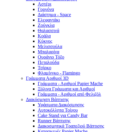
Αστέρι
Γοργόνα
Διάστημα - Space
Ελεφαντάκι
Ζούγκλα
Θαλασσινά
Κοάλα
Κύκνος
Μελισσούλα
Μπαλαρίνα
Ουράνιο Τόξο
Πεταλούδα
Τσίρκο
Φλαμίνγκο - Flamingo
Γράμματα Αριθμοί 3D
Γράμματα - Αριθμοί Papier Mache
Ξύλινα Γράμματα και Αριθμοί
Γράμματα - Αριθμοί από Φελιζόλ
Διακόσμηση Βάπτισης
Υφάσματα Διακόσμησης
Αυτοκόλλητα Τοίχου
Cake Stand για Candy Bar
Runner Βάπτισης
Διακοσμητικά Τραπεζιού Βάπτισης
Κατασκευές Papier Mache