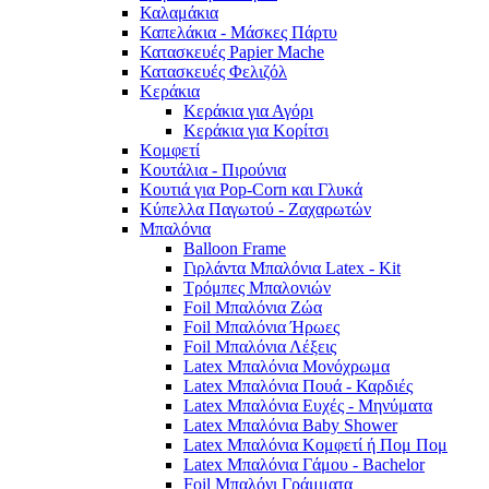
Καλαμάκια
Καπελάκια - Μάσκες Πάρτυ
Κατασκευές Papier Mache
Κατασκευές Φελιζόλ
Κεράκια
Κεράκια για Αγόρι
Κεράκια για Κορίτσι
Κομφετί
Κουτάλια - Πιρούνια
Κουτιά για Pop-Corn και Γλυκά
Κύπελλα Παγωτού - Ζαχαρωτών
Μπαλόνια
Balloon Frame
Γιρλάντα Μπαλόνια Latex - Kit
Τρόμπες Μπαλονιών
Foil Μπαλόνια Ζώα
Foil Μπαλόνια Ήρωες
Foil Μπαλόνια Λέξεις
Latex Μπαλόνια Μονόχρωμα
Latex Μπαλόνια Πουά - Καρδιές
Latex Μπαλόνια Ευχές - Μηνύματα
Latex Μπαλόνια Baby Shower
Latex Μπαλόνια Κομφετί ή Πομ Πομ
Latex Μπαλόνια Γάμου - Bachelor
Foil Μπαλόνι Γράμματα