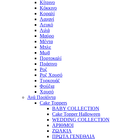
Κίτρινο
Κόκκινο
Κοραλί
Λαχανί
Λευκό
Λιλά
Μαύρο
Μέντα
Μπλε
Μωβ
Πορτοκαλί
Πράσινο
Ροζ
Ροζ Χρυσό
Τυρκουάζ
Φούξια
Χρυσό
Ανά Προϊόντα
Cake Toppers
BABY COLLECTION
Cake Topper Halloween
WEDDING COLLECTION
ΑΡΙΘΜΟΙ
ΖΩΑΚΙΑ
ΠΡΩΤΑ ΓΕΝΕΘΛΙΑ