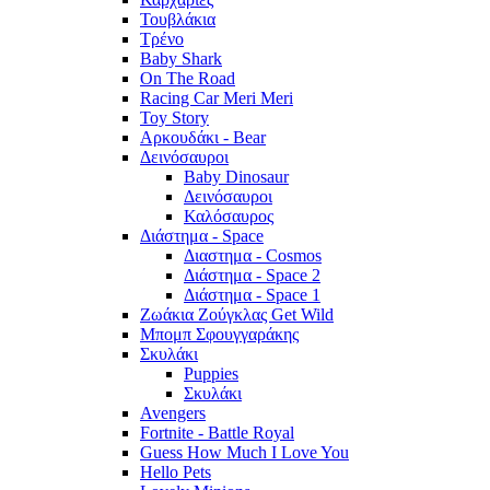
Τουβλάκια
Τρένο
Baby Shark
On The Road
Racing Car Meri Meri
Toy Story
Αρκουδάκι - Bear
Δεινόσαυροι
Baby Dinosaur
Δεινόσαυροι
Καλόσαυρος
Διάστημα - Space
Διαστημα - Cosmos
Διάστημα - Space 2
Διάστημα - Space 1
Ζωάκια Ζούγκλας Get Wild
Μπομπ Σφουγγαράκης
Σκυλάκι
Puppies
Σκυλάκι
Avengers
Fortnite - Battle Royal
Guess How Much I Love You
Hello Pets