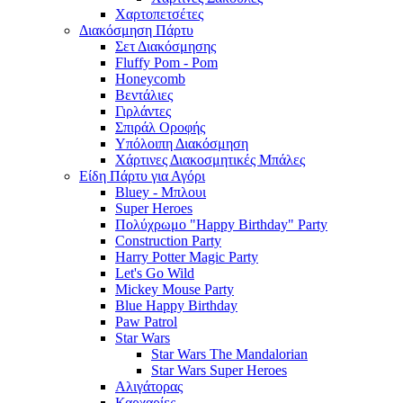
Χαρτοπετσέτες
Διακόσμηση Πάρτυ
Σετ Διακόσμησης
Fluffy Pom - Pom
Honeycomb
Βεντάλιες
Γιρλάντες
Σπιράλ Οροφής
Υπόλοιπη Διακόσμηση
Χάρτινες Διακοσμητικές Μπάλες
Είδη Πάρτυ για Αγόρι
Bluey - Μπλουι
Super Heroes
Πολύχρωμο "Happy Birthday" Party
Construction Party
Harry Potter Magic Party
Let's Go Wild
Mickey Mouse Party
Blue Happy Birthday
Paw Patrol
Star Wars
Star Wars The Mandalorian
Star Wars Super Heroes
Αλιγάτορας
Καρχαρίες