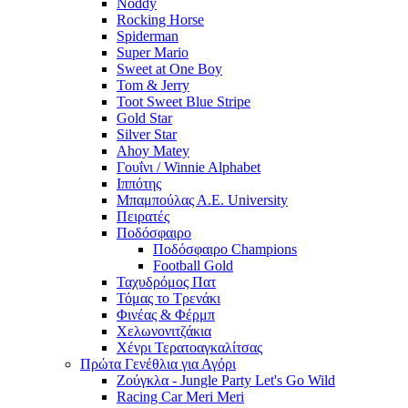
Noddy
Rocking Horse
Spiderman
Super Mario
Sweet at One Boy
Tom & Jerry
Toot Sweet Blue Stripe
Gold Star
Silver Star
Ahoy Matey
Γουΐνι / Winnie Alphabet
Ιππότης
Μπαμπούλας Α.Ε. University
Πειρατές
Ποδόσφαιρο
Ποδόσφαιρο Champions
Football Gold
Ταχυδρόμος Πατ
Τόμας το Τρενάκι
Φινέας & Φέρμπ
Χελωνονιτζάκια
Χένρι Τερατοαγκαλίτσας
Πρώτα Γενέθλια για Αγόρι
Ζούγκλα - Jungle Party Let's Go Wild
Racing Car Meri Meri