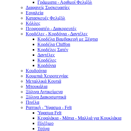
Γράμματα - Αριθμοί Φελιζόλ
Διαφανείς Συσκευασίες
Εργαλεία
Κατασκευές Φελιζόλ
Κόλλες
Περφορατέρ - Διακορευτές
Κορδέλες - Κορδόνια - Δαντέλες
Κορδέλα Βαμβακερή με Ξέφτια
Κορδέλα Chiffon
Κορδέλες Σατέν
Δαντέλες
Κορδέλες
Κορδόνια
Κουδούνια
Κουμπιά Χειροτεχνίας
Μεταλλικά Κουτιά
Μπουκάλια
Ξύλινα Αντικείμενα
Ξύλινα Διακοσμητικά
Πινέλα
Ραπτική - 'Υφασμα - Felt
Ύφασμα Felt
Κεφαλάκια - Μάτια - Μαλλιά για Κουκλάκια
Πλέξιμο
Τσόχα