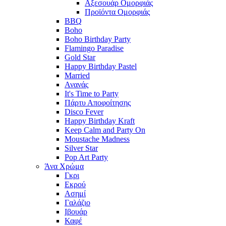
Αξεσουάρ Ομορφιάς
Προϊόντα Ομορφιάς
BBQ
Boho
Boho Birthday Party
Flamingo Paradise
Gold Star
Happy Birthday Pastel
Married
Ανανάς
It's Time to Party
Πάρτυ Αποφοίτησης
Disco Fever
Happy Birthday Kraft
Keep Calm and Party On
Moustache Madness
Silver Star
Pop Art Party
Άνα Χρώμα
Γκρι
Εκρού
Ασημί
Γαλάζιο
Ιβουάρ
Καφέ