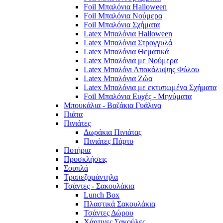
Foil Μπαλόνια Halloween
Foil Μπαλόνια Νούμερα
Foil Μπαλόνια Σχήματα
Latex Μπαλόνια Halloween
Latex Μπαλόνια Στρογγυλά
Latex Μπαλόνια Θεματικά
Latex Μπαλόνια με Νούμερα
Latex Μπαλόνι Αποκάλυψης Φύλου
Latex Μπαλόνια Ζώα
Latex Μπαλόνια με εκτυπωμένα Σχήματα
Foil Μπαλόνια Ευχές - Μηνύματα
Μπουκάλια - Βαζάκια Γυάλινα
Πιάτα
Πινιάτες
Δωράκια Πινιάτας
Πινιάτες Πάρτυ
Ποτήρια
Προσκλήσεις
Σουπλά
Τραπεζομάντηλα
Τσάντες - Σακουλάκια
Lunch Box
Πλαστικά Σακουλάκια
Τσάντες Δώρου
Χάρτινες Σακούλες