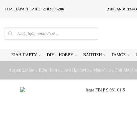
ΤΗΛ. ΠΑΡΑΓΓΕΛΙΕΣ:
2102585286
ΔΩΡΕΑΝ ΜΕΤΑΦΟ
PRODUCTS
SEARCH
ΕΊΔΗ ΠΆΡΤΥ
DIY – HOBBY
ΒΆΠΤΙΣΗ
ΓΆΜΟΣ
Αρχική Σελίδα
Είδη Πάρτυ
Ανά Προϊόντα
Μπαλόνια
Foil Μπαλό