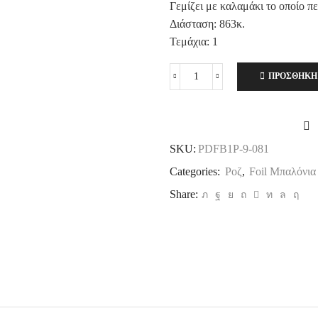
Γεμίζει με καλαμάκι το οποίο π
Διάσταση: 863κ.
Τεμάχια: 1
ΠΡΟΣΘΉΚΗ
Μπαλόνι
Νο
9
Foil
Ροζ,
SKU:
PDFB1P-9-081
86εκ.
ποσότητα
Categories:
Ροζ
,
Foil Μπαλόνι
Share: