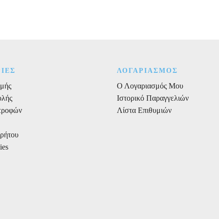
πουά
30εκ.
6τεμ.
ποσότητα
ΙΕΣ
ΛΟΓΑΡΙΑΣΜΟΣ
μής
Ο Λογαριασμός Μου
ολής
Ιστορικό Παραγγελιών
στροφών
Λίστα Επιθυμιών
ρρήτου
ies