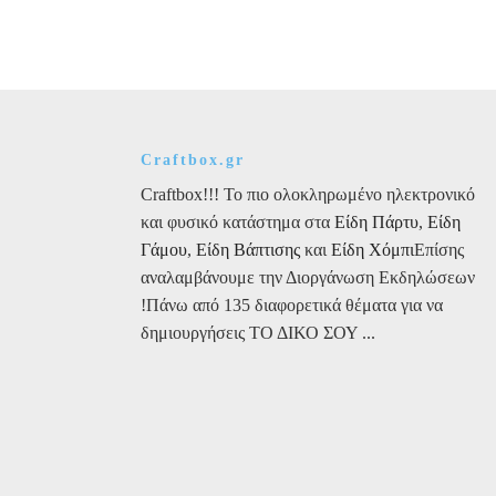
Μπάλες
Διακοσμητικές
Γκρι-
Ροζ
3τεμ.
ποσότητα
Craftbox.gr
Craftbox!!! Το πιο ολοκληρωμένο ηλεκτρονικό
και φυσικό κατάστημα στα
Είδη Πάρτυ
,
Είδη
Γάμου
,
Είδη Βάπτισης
και
Είδη Χόμπι
Επίσης
αναλαμβάνουμε την Διοργάνωση Εκδηλώσεων
!Πάνω από 135 διαφορετικά θέματα για να
δημιουργήσεις ΤΟ ΔΙΚΟ ΣΟΥ ...