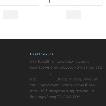
λευκά
πουά
30εκ.
16τεμ.
6τεμ.
ποσότητα
ποσότητα
Craftbox.gr
Craftbox!!! Το πιο ολοκληρωμένο
ηλεκτρονικό και φυσικό κατάστημα στα
Είδη Πάρτυ
,
Είδη Γάμου
,
Είδη Βάπτισης
και
Είδη Χόμπι
Επίσης αναλαμβάνουμε
την Διοργάνωση Εκδηλώσεων !Πάνω
από 135 διαφορετικά θέματα για να
δημιουργήσεις ΤΟ ΔΙΚΟ ΣΟΥ ...