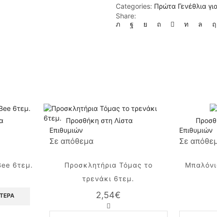
4
Categories:
Πρώτα Γενέθλια για
τεμ
Share:
ποσότητα
α
Προσθήκη στη Λίστα
Προσθ
Επιθυμιών
Επιθυμιών
Σε απόθεμα
Σε απόθε
ee 6τεμ.
Προσκλητήρια Τόμας το
Μπαλόνι
τρενάκι 6τεμ.
2,54
€
ΌΤΕΡΑ
Προσκλητήρια
Τόμας