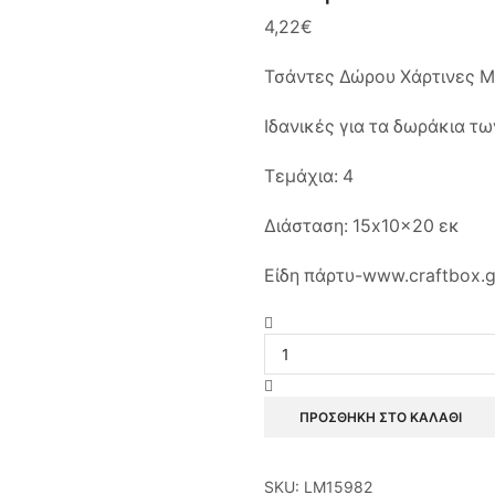
4,22
€
Τσάντες Δώρου Χάρτινες Μ
Ιδανικές για τα δωράκια τ
Τεμάχια: 4
Διάσταση: 15x10x20 εκ
Είδη πάρτυ-www.craftbox.g
Τσάντες
Δώρου
Χάρτινες
Μπλε
&
ΠΡΟΣΘΉΚΗ ΣΤΟ ΚΑΛΆΘΙ
Χρυσό
Dots
/
SKU:
LM15982