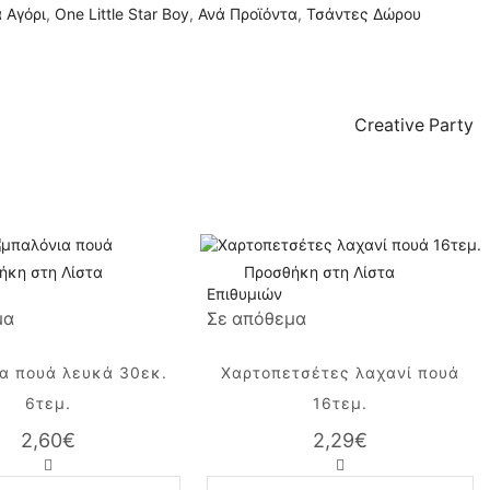
 Αγόρι
,
One Little Star Boy
,
Ανά Προϊόντα
,
Τσάντες Δώρου
Creative Party
ήκη στη Λίστα
Προσθήκη στη Λίστα
Επιθυμιών
μα
Σε απόθεμα
α πουά λευκά 30εκ.
Χαρτοπετσέτες λαχανί πουά
6τεμ.
16τεμ.
2,60
€
2,29
€
Μπαλόνια
Χαρτοπετσέτες
πουά
λαχανί