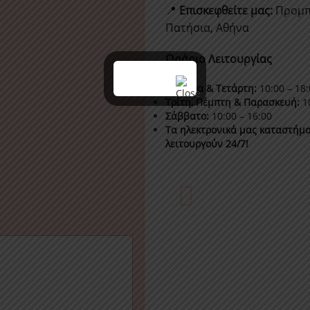
📍
Επισκεφθείτε μας:
Προμπ
Πατήσια, Αθήνα
Ωράριο Λειτουργίας
Δευτέρα & Τετάρτη:
10:00 – 18:
Τρίτη, Πέμπτη & Παρασκευή:
10
Σάββατο:
10:00 – 16:00
Τα ηλεκτρονικά μας καταστήμ
λειτουργούν 24/7!