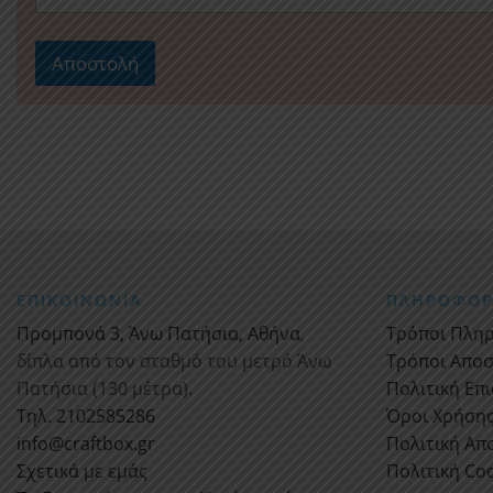
Αποστολή
ΕΠΙΚΟΙΝΩΝΙΑ
ΠΛΗΡΟΦΟΡ
Προμπονά 3, Άνω Πατήσια, Αθήνα
,
Τρόποι Πλη
δίπλα από τον σταθμό του μετρό Άνω
Τρόποι Απο
Πατήσια (130 μέτρα).
Πολιτική Επ
Τηλ. 2102585286
Όροι Χρήση
info@craftbox.gr
Πολιτική Α
Σχετικά με εμάς
Πολιτική Co