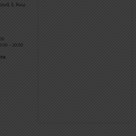
ονά 3, Άνω
00
:00 – 20:00
ατα