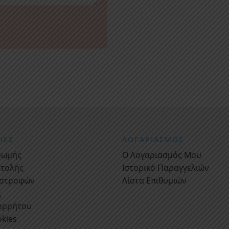
ΙΕΣ
ΛΟΓΑΡΙΑΣΜΟΣ
ρωμής
Ο Λογαριασμός Μου
στολής
Ιστορικό Παραγγελιών
ιστροφών
Λίστα Επιθυμιών
ς
πορρήτου
okies