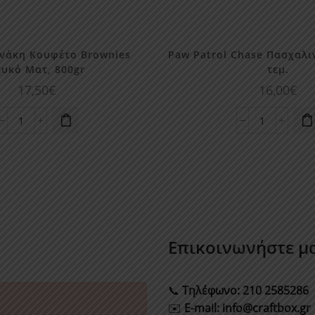
νάκη Κουφέτο Brownies
Paw Patrol Chase Πασχαλι
ευκό Ματ, 800gr
τεμ.
17,50
€
16,00
€
Χατζηγιαννάκη
Paw
Κουφέτο
Patrol
Brownies
Chase
Λευκό
Πασχαλινή
Ματ,
Λαμπάδα
800gr
1
ποσότητα
τεμ.
ποσότητα
Επικοινωνήστε μα
📞
Τηλέφωνο
:
210 2585286
✉️
E-mail:
info@craftbox.gr