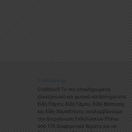
Craftbox.gr
Craftbox!!! Το πιο ολοκληρωμένο
ηλεκτρονικό και φυσικό κατάστημα στα
Είδη Πάρτυ
,
Είδη Γάμου
,
Είδη Βάπτισης
και
Είδη Χόμπι
Επίσης αναλαμβάνουμε
την Διοργάνωση Εκδηλώσεων !Πάνω
από 135 διαφορετικά θέματα για να