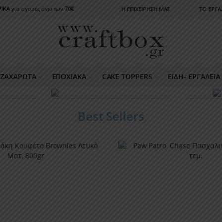
ΙΚΑ
για αγορές άνω των
70€
Η ΕΠΙΧΕΙΡΗΣΗ ΜΑΣ
ΤΟ ΕΡΓΑ
ΖΑΧΑΡΩΤΆ
ΕΠΟΧΙΑΚΆ
CAKE TOPPERS
ΕΊΔΗ- ΕΡΓΑΛΕΊ
O BE
ΓΆΜΟΣ
Β
Best Sellers