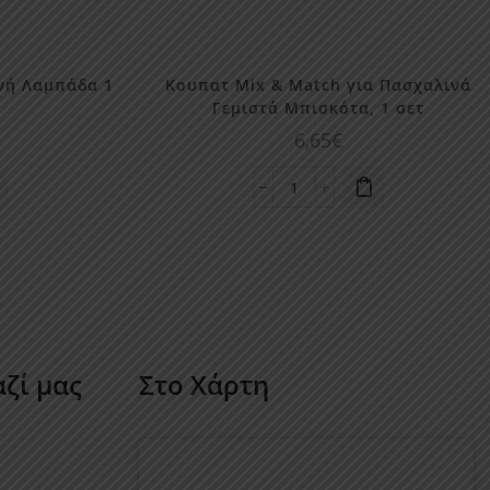
νή Λαμπάδα 1
Κουπατ Mix & Match για Πασχαλινά
Γεμιστά Μπισκότα, 1 σετ
6,65
€
Κουπατ
Mix
&
Match
για
Πασχαλινά
Γεμιστά
Μπισκότα,
ζί μας
Στο Χάρτη
1
σετ
ποσότητα