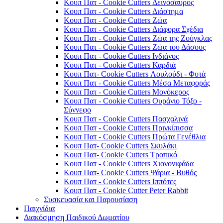
Κουπ Πατ - Cookie Cutters Δεινόσαυρος
Κουπ Πατ - Cookie Cutters Διάστημα
Κουπ Πατ - Cookie Cutters Ζώα
Κουπ Πατ - Cookie Cutters Διάφορα Σχέδια
Κουπ Πατ - Cookie Cutters Ζώα της Ζούγκλας
Κουπ Πατ - Cookie Cutters Ζώα του Δάσους
Κουπ Πατ - Cookie Cutters Ινδιάνος
Κουπ Πατ - Cookie Cutters Καρδιά
Κουπ Πατ- Cookie Cutters Λουλούδι - Φυτά
Κουπ Πατ - Cookie Cutters Μέσα Μεταφοράς
Κουπ Πατ - Cookie Cutters Μονόκερος
Κουπ Πατ - Cookie Cutters Ουράνιο Τόξο -
Σύννεφο
Κουπ Πατ - Cookie Cutters Πασχαλινά
Κουπ Πατ - Cookie Cutters Πριγκίπισσα
Κουπ Πατ - Cookie Cutters Πρώτα Γενέθλια
Κουπ Πατ- Cookie Cutters Σκυλάκι
Κουπ Πατ- Cookie Cutters Τροπικό
Κουπ Πατ - Cookie Cutters Χιονονιφάδα
Κουπ Πατ- Cookie Cutters Ψάρια - Βυθός
Κουπ Πατ - Cookie Cutters Ιππότες
Κουπ Πατ - Cookie Cutter Peter Rabbit
Συσκευασία και Παρουσίαση
Παιχνίδια
Διακόσμηση Παιδικού Δωματίου