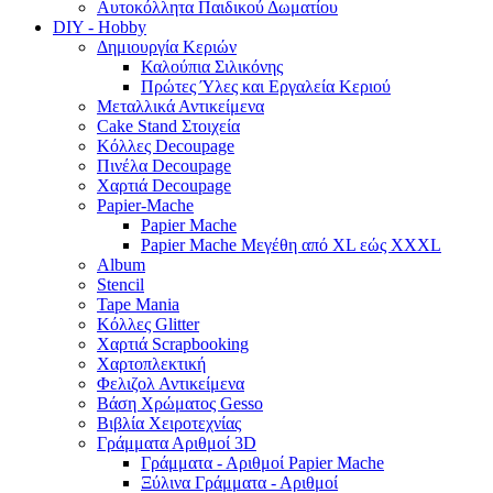
Αυτοκόλλητα Παιδικού Δωματίου
DIY - Hobby
Δημιουργία Κεριών
Καλούπια Σιλικόνης
Πρώτες Ύλες και Εργαλεία Κεριού
Μεταλλικά Αντικείμενα
Cake Stand Στοιχεία
Κόλλες Decoupage
Πινέλα Decoupage
Χαρτιά Decoupage
Papier-Mache
Papier Mache
Papier Mache Μεγέθη από XL εώς XXXL
Album
Stencil
Tape Mania
Κόλλες Glitter
Χαρτιά Scrapbooking
Χαρτοπλεκτική
Φελιζολ Αντικείμενα
Βάση Χρώματος Gesso
Βιβλία Χειροτεχνίας
Γράμματα Αριθμοί 3D
Γράμματα - Αριθμοί Papier Mache
Ξύλινα Γράμματα - Αριθμοί