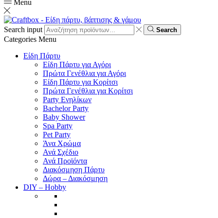
Menu
Search input
Search
Categories
Menu
Είδη Πάρτυ
Είδη Πάρτυ για Αγόρι
Πρώτα Γενέθλια για Αγόρι
Είδη Πάρτυ για Κορίτσι
Πρώτα Γενέθλια για Κορίτσι
Party Ενηλίκων
Bachelor Party
Baby Shower
Spa Party
Pet Party
Άνα Χρώμα
Ανά Σχέδιο
Ανά Προϊόντα
Διακόσμηση Πάρτυ
Δώρα – Διακόσμηση
DIY – Hobby