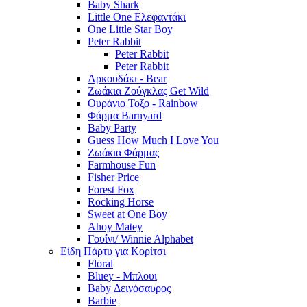
Baby Shark
Little One Ελεφαντάκι
One Little Star Boy
Peter Rabbit
Peter Rabbit
Peter Rabbit
Αρκουδάκι - Bear
Ζωάκια Ζούγκλας Get Wild
Ουράνιο Τοξο - Rainbow
Φάρμα Barnyard
Baby Party
Guess How Much I Love You
Ζωάκια Φάρμας
Farmhouse Fun
Fisher Price
Forest Fox
Rocking Horse
Sweet at One Boy
Ahoy Matey
Γουΐνι/ Winnie Alphabet
Είδη Πάρτυ για Κορίτσι
Floral
Bluey - Μπλουι
Baby Δεινόσαυρος
Barbie