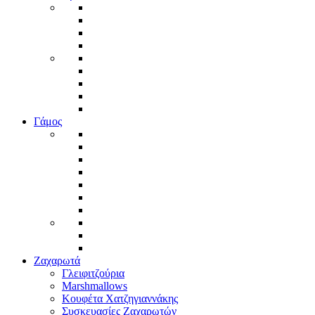
Γάμος
Ζαχαρωτά
Γλειφιτζούρια
Marshmallows
Κουφέτα Χατζηγιαννάκης
Συσκευασίες Ζαχαρωτών