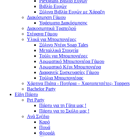
Plexiglass Βιβλίο Ευχών
Βιβλίο Ευχών
Ξύλινα Βιβλία Ευχών με Χάραξη
Διακόσμηση Γάμου
Υφάσματα Διακόσμησης
Διακοσμητικά Τραπεζιού
Στέφανα Γάμου
Υλικά για Μπομπονιέρες
Ξύλινο Ντέφι Soap Tales
Μεταλλικά Στοιχεία
Τούλι για Μπομπονιέρες
Αρωματικό Μπομπονιέρα Γάμου
Αρωματικό Κέρι Μπομπονιέρα
Διαφανείς Συσκευασίες Γάμου
Τούλια Μπομπονιέρας
Χάρτινα Πιάτα - Ποτήρια – Χαρτοπετσέτες- Toppers
Bachelor Party
Είδη Πάρτυ
Pet Party
Πάρτυ για τη Γάτα μας !
Πάρτυ για το Σκύλο μας !
Ανά Σχέδιο
Καρό
Πουά
Φλοράλ