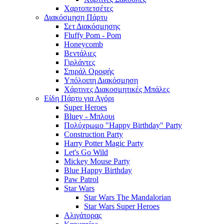
Χαρτοπετσέτες
Διακόσμηση Πάρτυ
Σετ Διακόσμησης
Fluffy Pom - Pom
Honeycomb
Βεντάλιες
Γιρλάντες
Σπιράλ Οροφής
Υπόλοιπη Διακόσμηση
Χάρτινες Διακοσμητικές Μπάλες
Είδη Πάρτυ για Αγόρι
Super Heroes
Bluey - Μπλουι
Πολύχρωμο "Happy Birthday" Party
Construction Party
Harry Potter Magic Party
Let's Go Wild
Mickey Mouse Party
Blue Happy Birthday
Paw Patrol
Star Wars
Star Wars The Mandalorian
Star Wars Super Heroes
Αλιγάτορας