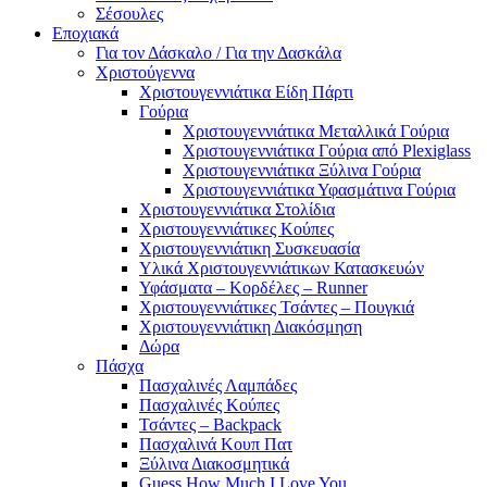
Σέσουλες
Εποχιακά
Για τον Δάσκαλο / Για την Δασκάλα
Χριστούγεννα
Χριστουγεννιάτικα Είδη Πάρτι
Γούρια
Χριστουγεννιάτικα Μεταλλικά Γούρια
Χριστουγεννιάτικα Γούρια από Plexiglass
Χριστουγεννιάτικα Ξύλινα Γούρια
Χριστουγεννιάτικα Υφασμάτινα Γούρια
Χριστουγεννιάτικα Στολίδια
Χριστουγεννιάτικες Κούπες
Χριστουγεννιάτικη Συσκευασία
Υλικά Χριστουγεννιάτικων Κατασκευών
Υφάσματα – Κορδέλες – Runner
Χριστουγεννιάτικες Τσάντες – Πουγκιά
Χριστουγεννιάτικη Διακόσμηση
Δώρα
Πάσχα
Πασχαλινές Λαμπάδες
Πασχαλινές Κούπες
Τσάντες – Backpack
Πασχαλινά Κουπ Πατ
Ξύλινα Διακοσμητικά
Guess How Much I Love You