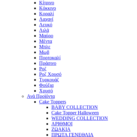
Κίτρινο
Κόκκινο
Κοραλί
Λαχανί
Λευκό
Λιλά
Μαύρο
Μέντα
Μπλε
Μωβ
Πορτοκαλί
Πράσινο
Ροζ
Ροζ Χρυσό
Τυρκουάζ
Φούξια
Χρυσό
Ανά Προϊόντα
Cake Toppers
BABY COLLECTION
Cake Topper Halloween
WEDDING COLLECTION
ΑΡΙΘΜΟΙ
ΖΩΑΚΙΑ
ΠΡΩΤΑ ΓΕΝΕΘΛΙΑ