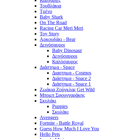
Καρχαρίες
Τουβλάκια
Τρένο
Baby Shark
On The Road
Racing Car Meri Meri
Toy Story
Αρκουδάκι - Bear
Δεινόσαυροι
Baby Dinosaur
Δεινόσαυροι
Καλόσαυρος
Διάστημα - Space
Διαστημα - Cosmos
Διάστημα - Space 2
Διάστημα - Space 1
Ζωάκια Ζούγκλας Get Wild
Μπομπ Σφουγγαράκης
Σκυλάκι
Puppies
Σκυλάκι
Avengers
Fortnite - Battle Royal
Guess How Much I Love You
Hello Pets