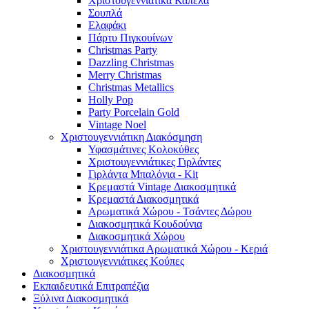
Χριστουγεννιάτικα Καπέλα
Σουπλά
Ελαφάκι
Πάρτυ Πιγκουίνων
Christmas Party
Dazzling Christmas
Merry Christmas
Christmas Metallics
Holly Pop
Party Porcelain Gold
Vintage Noel
Χριστουγεννιάτικη Διακόσμηση
Υφασμάτινες Κολοκύθες
Χριστουγεννιάτικες Γιρλάντες
Γιρλάντα Μπαλόνια - Kit
Κρεμαστά Vintage Διακοσμητικά
Κρεμαστά Διακοσμητικά
Αρωματικά Χώρου - Τσάντες Δώρου
Διακοσμητικά Κουδούνια
Διακοσμητικά Χώρου
Χριστουγεννιάτικα Αρωματικά Χώρου - Κεριά
Χριστουγεννιάτικες Κούπες
Διακοσμητικά
Εκπαιδευτικά Επιτραπέζια
Ξύλινα Διακοσμητικά