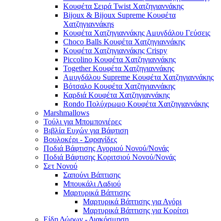
Κουφέτα Σειρά Twist Χατζηγιαννάκης
Bijoux & Bijoux Supreme Κουφέτα
Χατζηγιαννάκηs
Κουφέτα Χατζηγιαννάκης Αμυγδάλου Γεύσεις
Choco Balls Κουφέτα Χατζηγιαννάκης
Κουφέτα Χατζηγιαννάκης Crispy
Piccolino Κουφέτα Χατζηγιαννάκης
Together Κουφέτα Χατζηγιαννάκης
Αμυγδάλου Supreme Κουφέτα Χατζηγιαννάκης
Βότσαλο Κουφέτα Χατζηγιαννάκης
Καρδιά Κουφέτα Χατζηγιαννάκης
Rondo Πολύχρωμο Κουφέτα Χατζηγιαννάκης
Marshmallows
Τούλι για Μπομπονιέρες
Βιβλία Ευχών για Βάφτιση
Βουλοκέρι - Σφραγίδες
Ποδιά Βάφτισης Αγοριού Νονού/Νονάς
Ποδιά Βάφτισης Κοριτσιού Νονού/Νονάς
Σετ Νονού
Σαπούνι Βάπτισης
Μπουκάλι Λαδιού
Μαρτυρικά Βάπτισης
Μαρτυρικά Βάπτισης για Αγόρι
Μαρτυρικά Βάπτισης για Κορίτσι
Είδη Δώρων - Διακόσμηση