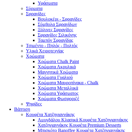
Υφάσματα
Σύρματα
Σφραγίδες
Βουλοκέρι - Σφραγίδες
Σύμβολα Σφραγίδων
Ξύλινες Σφραγίδες
Σφραγίδες Σιλικόνης
Ταμπόν Σφραγίδας
Τσιμέντο - Πηλός - Πολτός
Υλικά Χειροτεχνίας
Χρώματα
Χρώματα Chalk Paint
Χρώματα Ακρυλικά
Μαγνητικά Χρώματα
Χρώματα Γυαλιού
Χρώματα Μαυροπίνακα - Chalk
Χρώματα Μεταλλικά
Χρώματα Υφάσματος
Χρώματα Φωσφοριζέ
Ψηφίδες
Βάπτιση
Κουφέτα Χατζηγιαννάκης
Αμυγδάλου Κλασικά Κουφέτα Χατζηγιαννάκης
Χατζηγιαννάκης Κουφέτα Premium Desserts
Μπισκότο Banoffee Κουφέτα Χατζηγιαννάκης