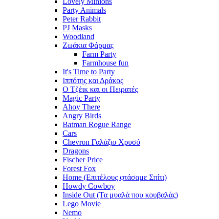
Lovely Minions
Party Animals
Peter Rabbit
PJ Masks
Woodland
Ζωάκια Φάρμας
Farm Party
Farmhouse fun
It's Time to Party
Ιππότης και Δράκος
Ο Τζέικ και οι Πειρατές
Magic Party
Ahoy There
Angry Birds
Batman Rogue Range
Cars
Chevron Γαλάζιο Χρυσό
Dragons
Fischer Price
Forest Fox
Home (Επιτέλους φτάσαμε Σπίτι)
Howdy Cowboy
Inside Out (Τα μυαλά που κουβαλάς)
Lego Movie
Nemo