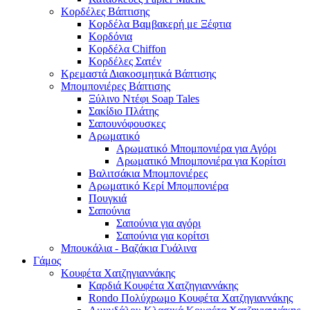
Κορδέλες Βάπτισης
Κορδέλα Βαμβακερή με Ξέφτια
Κορδόνια
Κορδέλα Chiffon
Κορδέλες Σατέν
Κρεμαστά Διακοσμητικά Βάπτισης
Μπομπονιέρες Βάπτισης
Ξύλινο Ντέφι Soap Tales
Σακίδιο Πλάτης
Σαπουνόφουσκες
Αρωματικό
Αρωματικό Μπομπονιέρα για Αγόρι
Αρωματικό Μπομπονιέρα για Κορίτσι
Βαλιτσάκια Μπομπονιέρες
Αρωματικό Κερί Μπομπονιέρα
Πουγκιά
Σαπούνια
Σαπούνια για αγόρι
Σαπούνια για κορίτσι
Μπουκάλια - Βαζάκια Γυάλινα
Γάμος
Κουφέτα Χατζηγιαννάκης
Καρδιά Κουφέτα Χατζηγιαννάκης
Rondo Πολύχρωμο Κουφέτα Χατζηγιαννάκης