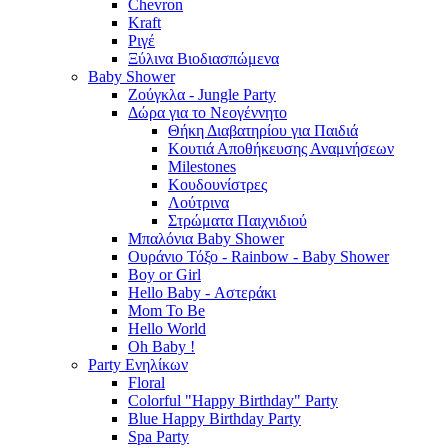
Chevron
Kraft
Ριγέ
Ξύλινα Βιοδιασπώμενα
Baby Shower
Ζούγκλα - Jungle Party
Δώρα για το Νεογέννητο
Θήκη Διαβατηρίου για Παιδιά
Κουτιά Αποθήκευσης Αναμνήσεων
Milestones
Κουδουνίστρες
Λούτρινα
Στρώματα Παιχνιδιού
Μπαλόνια Baby Shower
Ουράνιο Τόξο - Rainbow - Baby Shower
Boy or Girl
Hello Baby - Αστεράκι
Mom To Be
Hello World
Oh Baby !
Party Ενηλίκων
Floral
Colorful "Happy Birthday" Party
Blue Happy Birthday Party
Spa Party