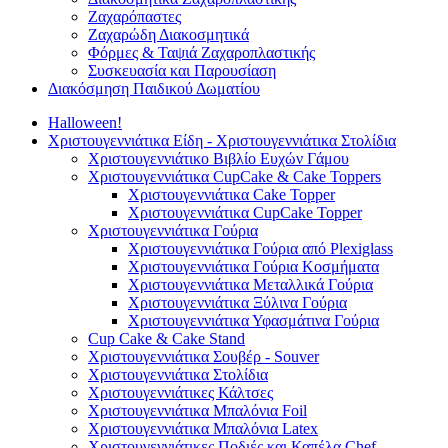
Ζαχαρόπαστες
Ζαχαρώδη Διακοσμητικά
Φόρμες & Ταψιά Ζαχαροπλαστικής
Συσκευασία και Παρουσίαση
Διακόσμηση Παιδικού Δωματίου
Halloween!
Χριστουγεννιάτικα Είδη - Χριστουγεννιάτικα Στολίδια
Χριστουγεννιάτικο Βιβλίο Ευχών Γάμου
Χριστουγεννιάτικα CupCake & Cake Toppers
Χριστουγεννιάτικα Cake Topper
Χριστουγεννιάτικα CupCake Topper
Χριστουγεννιάτικα Γούρια
Χριστουγεννιάτικα Γούρια από Plexiglass
Χριστουγεννιάτικα Γούρια Κοσμήματα
Χριστουγεννιάτικα Μεταλλικά Γούρια
Χριστουγεννιάτικα Ξύλινα Γούρια
Χριστουγεννιάτικα Υφασμάτινα Γούρια
Cup Cake & Cake Stand
Χριστουγεννιάτικα Σουβέρ - Souver
Χριστουγεννιάτικα Στολίδια
Χριστουγεννιάτικες Κάλτσες
Χριστουγεννιάτικα Μπαλόνια Foil
Χριστουγεννιάτικα Μπαλόνια Latex
Χριστουγεννιάτικες Ποδιές και Καπέλα Chef