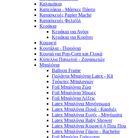
Καλαμάκια
Καπελάκια - Μάσκες Πάρτυ
Κατασκευές Papier Mache
Κατασκευές Φελιζόλ
Κεράκια
Κεράκια για Αγόρι
Κεράκια για Κορίτσι
Κομφετί
Κουτάλια - Πιρούνια
Κουτιά για Pop-Corn και Γλυκά
Κύπελλα Παγωτού - Ζαχαρωτών
Μπαλόνια
Balloon Frame
Γιρλάντα Μπαλόνια Latex - Kit
Τρόμπες Μπαλονιών
Foil Μπαλόνια Ζώα
Foil Μπαλόνια Ήρωες
Foil Μπαλόνια Λέξεις
Latex Μπαλόνια Μονόχρωμα
Latex Μπαλόνια Πουά - Καρδιές
Latex Μπαλόνια Ευχές - Μηνύματα
Latex Μπαλόνια Baby Shower
Latex Μπαλόνια Κομφετί ή Πομ Πομ
Latex Μπαλόνια Γάμου - Bachelor
Foil Μπαλόνι Γράμματα