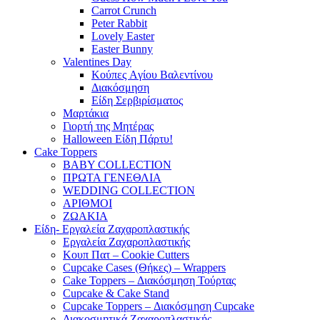
Carrot Crunch
Peter Rabbit
Lovely Easter
Easter Bunny
Valentines Day
Κούπες Aγίου Βαλεντίνου
Διακόσμηση
Είδη Σερβιρίσματος
Μαρτάκια
Γιορτή της Μητέρας
Halloween Είδη Πάρτυ!
Cake Toppers
BABY COLLECTION
ΠΡΩΤΑ ΓΕΝΕΘΛΙΑ
WEDDING COLLECTION
ΑΡΙΘΜΟΙ
ΖΩΑΚΙΑ
Είδη- Εργαλεία Ζαχαροπλαστικής
Εργαλεία Ζαχαροπλαστικής
Κουπ Πατ – Cookie Cutters
Cupcake Cases (Θήκες) – Wrappers
Cake Toppers – Διακόσμηση Τούρτας
Cupcake & Cake Stand
Cupcake Toppers – Διακόσμηση Cupcake
Διακοσμητικά Ζαχαροπλαστικής