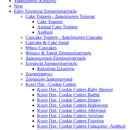
Υφασμάτινες Κορώνες
New
Είδη- Εργαλεία Ζαχαροπλαστικής
Cake Toppers - Διακόσμηση Τούρτας
Cake Toppers
Animal Cake Toppers
Αριθμοί
Cupcake Toppers - Διακόσμηση Cupcake
Cupcake & Cake Stand
Θήκες Cupcakes
Φόρμες & Ταψιά Ζαχαροπλαστικής
Διακοσμητικά Ζαχαροπλαστικής
Εργαλεία Ζαχαροπλαστικής
Καλούπια Σιλικόνης
Ζαχαρόπαστες
Ζαχαρώδη Διακοσμητικά
Κουπ Πατ - Cookie Cutters
Κουπ Πατ- Cookie Cutters Baby Shower
Κουπ Πατ- Cookie Cutters Barbie
Κουπ Πατ- Cookie Cutters Disney
Κουπ Πατ- Cookie Cutters Halloween
Κουπ Πατ- Cookie Cutters Αθλητικά
Κουπ Πατ- Cookie Cutters Αστέρια
Κουπ Πατ- Cookie Cutters Γοργόνα
Κουπ Πατ- Cookie Cutters Γράμματα - Αριθμοί