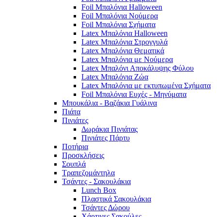
Foil Μπαλόνια Halloween
Foil Μπαλόνια Νούμερα
Foil Μπαλόνια Σχήματα
Latex Μπαλόνια Halloween
Latex Μπαλόνια Στρογγυλά
Latex Μπαλόνια Θεματικά
Latex Μπαλόνια με Νούμερα
Latex Μπαλόνι Αποκάλυψης Φύλου
Latex Μπαλόνια Ζώα
Latex Μπαλόνια με εκτυπωμένα Σχήματα
Foil Μπαλόνια Ευχές - Μηνύματα
Μπουκάλια - Βαζάκια Γυάλινα
Πιάτα
Πινιάτες
Δωράκια Πινιάτας
Πινιάτες Πάρτυ
Ποτήρια
Προσκλήσεις
Σουπλά
Τραπεζομάντηλα
Τσάντες - Σακουλάκια
Lunch Box
Πλαστικά Σακουλάκια
Τσάντες Δώρου
Χάρτινες Σακούλες