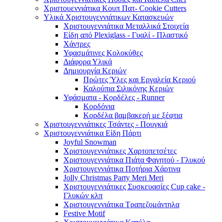
Χριστουεννιάτικα Κουπ Πατ- Cookie Cutters
Υλικά Χριστουγεννιάτικων Κατασκευών
Χριστουγεννιάτικα Μεταλλικά Στοιχεία
Είδη από Plexiglass - Γυαλί - Πλαστικό
Χάντρες
Υφασμάτινες Κολοκύθες
Διάφορα Υλικά
Δημιουργία Κεριών
Πρώτες Ύλες και Εργαλεία Κεριού
Καλούπια Σιλικόνης Κεριών
Υφάσματα - Κορδέλες - Runner
Κορδόνια
Κορδέλα βαμβακερή με ξέφτια
Χριστουγεννιάτικες Τσάντες - Πουγκιά
Χριστουγεννιάτικα Είδη Πάρτι
Joyful Snowman
Χριστουγεννιάτικες Χαρτοπετσέτες
Χριστουγεννιάτικα Πιάτα Φαγητού - Γλυκού
Χριστουγεννιάτικα Ποτήρια Χάρτινα
Jolly Christmas Party Meri Meri
Χριστουγεννιάτικες Συσκευασίες Cup cake -
Γλυκών κλπ
Χριστουγεννιάτικα Τραπεζομάντηλα
Festive Motif