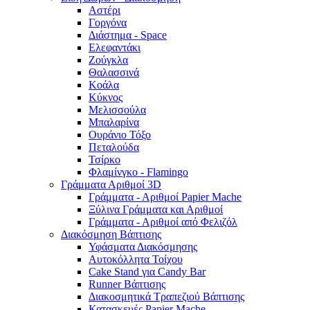
Αστέρι
Γοργόνα
Διάστημα - Space
Ελεφαντάκι
Ζούγκλα
Θαλασσινά
Κοάλα
Κύκνος
Μελισσούλα
Μπαλαρίνα
Ουράνιο Τόξο
Πεταλούδα
Τσίρκο
Φλαμίνγκο - Flamingo
Γράμματα Αριθμοί 3D
Γράμματα - Αριθμοί Papier Mache
Ξύλινα Γράμματα και Αριθμοί
Γράμματα - Αριθμοί από Φελιζόλ
Διακόσμηση Βάπτισης
Υφάσματα Διακόσμησης
Αυτοκόλλητα Τοίχου
Cake Stand για Candy Bar
Runner Βάπτισης
Διακοσμητικά Τραπεζιού Βάπτισης
Κατασκευές Papier Mache