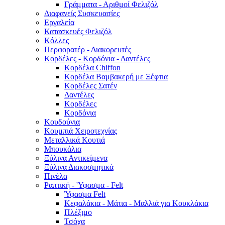
Γράμματα - Αριθμοί Φελιζόλ
Διαφανείς Συσκευασίες
Εργαλεία
Κατασκευές Φελιζόλ
Κόλλες
Περφορατέρ - Διακορευτές
Κορδέλες - Κορδόνια - Δαντέλες
Κορδέλα Chiffon
Κορδέλα Βαμβακερή με Ξέφτια
Κορδέλες Σατέν
Δαντέλες
Κορδέλες
Κορδόνια
Κουδούνια
Κουμπιά Χειροτεχνίας
Μεταλλικά Κουτιά
Μπουκάλια
Ξύλινα Αντικείμενα
Ξύλινα Διακοσμητικά
Πινέλα
Ραπτική - 'Υφασμα - Felt
Ύφασμα Felt
Κεφαλάκια - Μάτια - Μαλλιά για Κουκλάκια
Πλέξιμο
Τσόχα