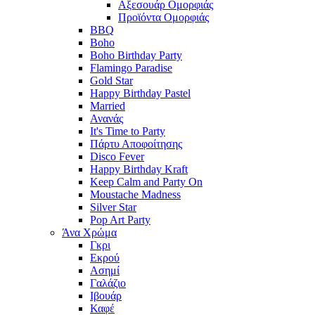
Αξεσουάρ Ομορφιάς
Προϊόντα Ομορφιάς
BBQ
Boho
Boho Birthday Party
Flamingo Paradise
Gold Star
Happy Birthday Pastel
Married
Ανανάς
It's Time to Party
Πάρτυ Αποφοίτησης
Disco Fever
Happy Birthday Kraft
Keep Calm and Party On
Moustache Madness
Silver Star
Pop Art Party
Άνα Χρώμα
Γκρι
Εκρού
Ασημί
Γαλάζιο
Ιβουάρ
Καφέ