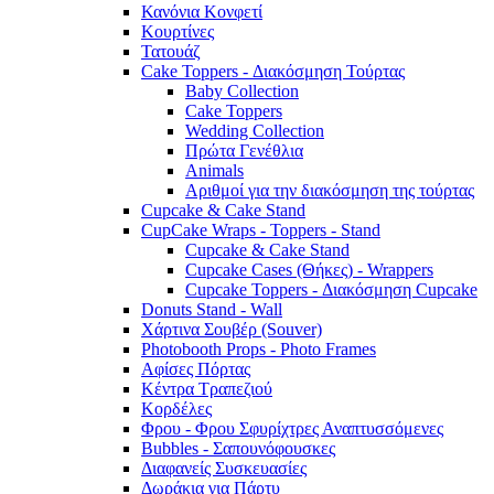
Κανόνια Κονφετί
Κουρτίνες
Τατουάζ
Cake Toppers - Διακόσμηση Τούρτας
Baby Collection
Cake Toppers
Wedding Collection
Πρώτα Γενέθλια
Animals
Αριθμοί για την διακόσμηση της τούρτας
Cupcake & Cake Stand
CupCake Wraps - Toppers - Stand
Cupcake & Cake Stand
Cupcake Cases (Θήκες) - Wrappers
Cupcake Toppers - Διακόσμηση Cupcake
Donuts Stand - Wall
Χάρτινα Σουβέρ (Souver)
Photobooth Props - Photo Frames
Αφίσες Πόρτας
Κέντρα Τραπεζιού
Κορδέλες
Φρου - Φρου Σφυρίχτρες Αναπτυσσόμενες
Bubbles - Σαπουνόφουσκες
Διαφανείς Συσκευασίες
Δωράκια για Πάρτυ