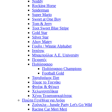
Noddy
Rocking Horse
Spiderman
Super Mario
Sweet at One Boy
Tom & Jerry
Toot Sweet Blue Stripe
Gold Star
Silver Star
Ahoy Matey
Γουΐνι / Winnie Alphabet
Ιππότης
Μπαμπούλας Α.Ε. University
Πειρατές
Ποδόσφαιρο
Ποδόσφαιρο Champions
Football Gold
Ταχυδρόμος Πατ
Τόμας το Τρενάκι
Φινέας & Φέρμπ
Χελωνονιτζάκια
Χένρι Τερατοαγκαλίτσας
Πρώτα Γενέθλια για Αγόρι
Ζούγκλα - Jungle Party Let's Go Wild
Racing Car Meri Meri