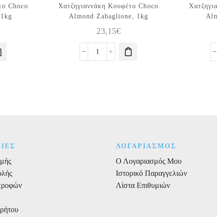
το Choco
Χατζηγιαννάκη Κουφέτο Choco
Χατζηγι
 1kg
Almond Zabaglione, 1kg
Alm
23,15
€
άκη
Χατζηγιαννάκη
Κουφέτο
Choco
Almond
Zabaglione,
1kg
ποσότητα
ΙΕΣ
ΛΟΓΑΡΙΑΣΜΟΣ
μής
Ο Λογαριασμός Μου
ολής
Ιστορικό Παραγγελιών
στροφών
Λίστα Επιθυμιών
ρρήτου