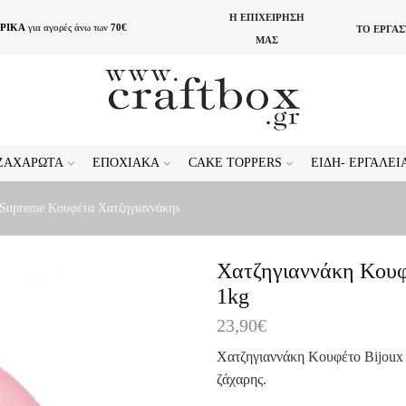
Η ΕΠΙΧΕΙΡΗΣΗ
ΡΙΚΑ
για αγορές άνω των
70€
ΤΟ ΕΡΓΑ
ΜΑΣ
ΖΑΧΑΡΩΤΆ
ΕΠΟΧΙΑΚΆ
CAKE TOPPERS
ΕΊΔΗ- ΕΡΓΑΛΕ
 Supreme Κουφέτα Χατζηγιαννάκηs
Χατζηγιαννάκη Κουφ
1kg
23,90
€
Χατζηγιαννάκη Κουφέτο Bijoux
ζάχαρης.