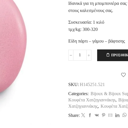
Ιδανικά για τη μπομπονιέρα σας 
στους καλεσμένους σας.
Συσκευασία: 1 κιλό
τμχ/kg: 300-320
Είδη πάρτι – γάμου – βάφτισης
ΠΡΟΣΘΉΚ
Χατζηγιαννάκη
Κουφέτο
Bijoux
Supreme
Περλέ
SKU:
Η145251.521
Λαμπερό
Ροζ,
Categories:
Bijoux & Bijoux S
1kg
Κουφέτα Χατζηγιαννάκηs
,
Bijo
ποσότητα
Χατζηγιαννάκης
,
Κουφέτα Χατζ
Share: