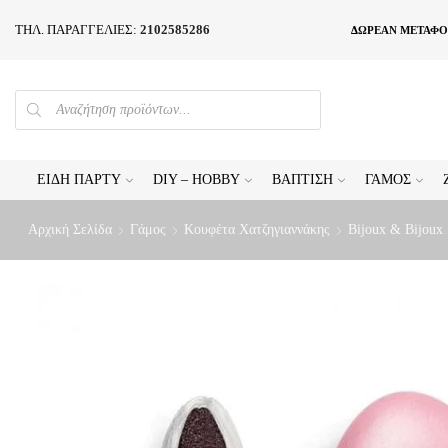
ΤΗΛ. ΠΑΡΑΓΓΕΛΙΕΣ:
2102585286
ΔΩΡΕΑΝ ΜΕΤΑΦΟ
PRODUCTS
SEARCH
ΕΊΔΗ ΠΆΡΤΥ
DIY – HOBBY
ΒΆΠΤΙΣΗ
ΓΆΜΟΣ
Αρχική Σελίδα
Γάμος
Κουφέτα Χατζηγιαννάκης
Bijoux & Bijoux