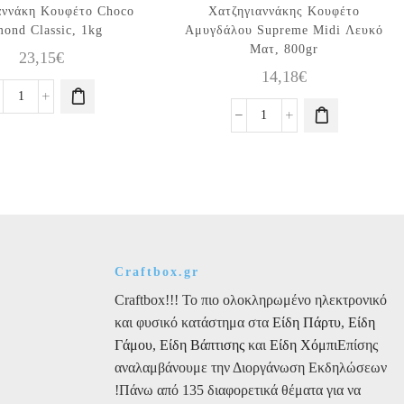
αννάκη Κουφέτο Choco
Χατζηγιαννάκης Κουφέτο
ond Classic, 1kg
Αμυγδάλου Supreme Midi Λευκό
Ματ, 800gr
23,15
€
14,18
€
Χατζηγιαννάκη
Κουφέτο
Χατζηγιαννάκης
Choco
Κουφέτο
Almond
Αμυγδάλου
Classic,
Supreme
1kg
Midi
ποσότητα
Λευκό
Ματ,
800gr
Craftbox.gr
ποσότητα
Craftbox!!! Το πιο ολοκληρωμένο ηλεκτρονικό
και φυσικό κατάστημα στα
Είδη Πάρτυ
,
Είδη
Γάμου
,
Είδη Βάπτισης
και
Είδη Χόμπι
Επίσης
αναλαμβάνουμε την Διοργάνωση Εκδηλώσεων
!Πάνω από 135 διαφορετικά θέματα για να