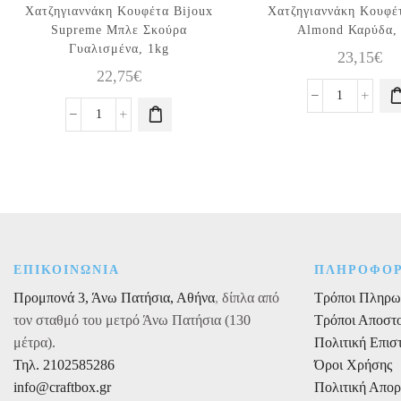
Χατζηγιαννάκη Κουφέτα Bijoux
Χατζηγιαννάκη Κουφέ
Supreme Μπλε Σκούρα
Almond Καρύδα,
Γυαλισμένα, 1kg
23,15
€
22,75
€
Χατζηγιανν
Χατζηγιαννάκη
Κουφέτο
Κουφέτα
Choco
Bijoux
Almond
Supreme
Καρύδα,
Μπλε
1kg
Σκούρα
ποσότητα
Γυαλισμένα,
1kg
ΕΠΙΚΟΙΝΩΝΙΑ
ΠΛΗΡΟΦΟΡ
ποσότητα
Προμπονά 3, Άνω Πατήσια, Αθήνα
,
δίπλα από
Τρόποι Πληρω
τον σταθμό του μετρό Άνω Πατήσια (130
Τρόποι Αποστ
μέτρα).
Πολιτική Επι
Τηλ. 2102585286
Όροι Χρήσης
info@craftbox.gr
Πολιτική Απο