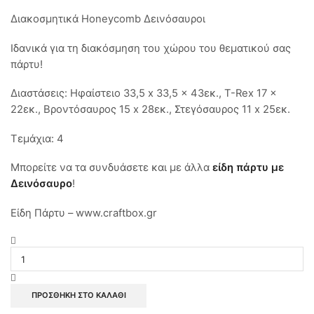
Διακοσμητικά Honeycomb Δεινόσαυροι
Ιδανικά για τη διακόσμηση του χώρου του θεματικού σας
πάρτυ!
Διαστάσεις: Ηφαίστειο 33,5 x 33,5 x 43εκ., T-Rex 17 x
22εκ., Βροντόσαυρος 15 x 28εκ., Στεγόσαυρος 11 x 25εκ.
Τεμάχια: 4
Μπορείτε να τα συνδυάσετε και με άλλα
είδη πάρτυ με
Δεινόσαυρο
!
Είδη Πάρτυ – www.craftbox.gr
Διακοσμητικά
Honeycomb
κεντρο
τραπεζιου
Δεινόσαυροι,
ΠΡΟΣΘΉΚΗ ΣΤΟ ΚΑΛΆΘΙ
4τεμ.