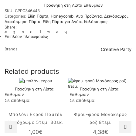
ποσότητα
Προσθήκη στη Λίστα Επιθυμιών
SKU:
CPPC346443
Categories:
Είδη Πάρτυ
,
Honeycomb
,
Ανά Προϊόντα
,
Δεινόσαυροι
,
Διακόσμηση Πάρτυ
,
Είδη Πάρτυ για Αγόρι
,
Καλόσαυρος
Share:
Επιπλέον πληροφορίες
Brands
Creative Party
Related products
Προσθήκη στη Λίστα
Προσθήκη στη Λίστα
Επιθυμιών
Επιθυμιών
Σε απόθεμα
Σε απόθεμα
Μπαλόνι Εκρού Παστέλ
Φρου-φρού Μονόκερος
Μονόχρωμο 5τεμ. 30εκ.
ροζ 8τεμ.
1,00
€
4,38
€