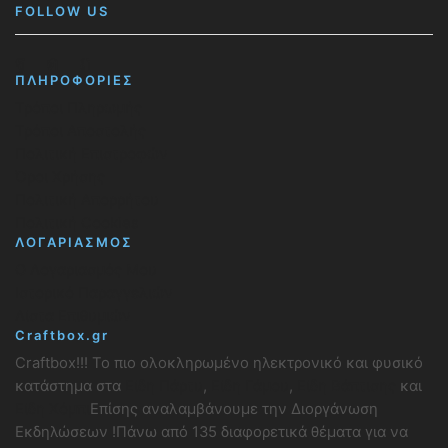
FOLLOW US
Facebook
Instagram
Pinterest
ΠΛΗΡΟΦΟΡΙΕΣ
Τρόποι Πληρωμής
Τρόποι Αποστολής
Πολιτική Επιστροφών
Όροι Χρήσης
Πολιτική Απορρήτου
Πολιτική Cookies
ΛΟΓΑΡΙΑΣΜΟΣ
Ο Λογαριασμός Μου
Ιστορικό Παραγγελιών
Λίστα Επιθυμιών
Craftbox.gr
Craftbox!!! Το πιο ολοκληρωμένο ηλεκτρονικό και φυσικό
κατάστημα στα
Είδη Πάρτυ
,
Είδη Γάμου
,
Είδη Βάπτισης
και
Είδη Χόμπι
Επίσης αναλαμβάνουμε την Διοργάνωση
Εκδηλώσεων !Πάνω από 135 διαφορετικά θέματα για να