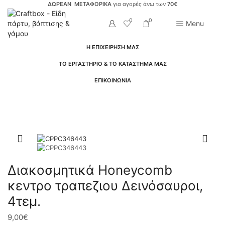
ΔΩΡΕΑΝ ΜΕΤΑΦΟΡΙΚΑ
για αγορές άνω των
70€
0
0
Menu
Η ΕΠΙΧΕΙΡΗΣΗ ΜΑΣ
ΤΟ ΕΡΓΑΣΤΗΡΙΟ & ΤΟ ΚΑΤΑΣΤΗΜΑ ΜΑΣ
ΕΠΙΚΟΙΝΩΝΙΑ
Αρχική Σελίδα
Είδη Πάρτυ
Είδη Πάρτυ Για Αγόρι
Δεινόσαυροι
Δεινόσαυροι
Διακοσμητικά Honeycomb
κεντρο τραπεζιου Δεινόσαυροι,
4τεμ.
9,00
€