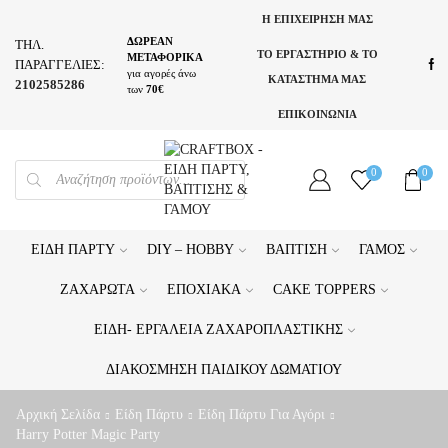
Η ΕΠΙΧΕΙΡΗΣΗ ΜΑΣ
ΔΩΡΕΑΝ
ΤΗΛ.
ΤΟ ΕΡΓΑΣΤΗΡΙΟ & ΤΟ
ΜΕΤΑΦΟΡΙΚΑ
ΠΑΡΑΓΓΕΛΙΕΣ:
για αγορές άνω
ΚΑΤΑΣΤΗΜΑ ΜΑΣ
2102585286
των
70€
ΕΠΙΚΟΙΝΩΝΙΑ
PRODUCTS
0
0
SEARCH
ΕΊΔΗ ΠΆΡΤΥ
DIY – HOBBY
ΒΆΠΤΙΣΗ
ΓΆΜΟΣ
ΖΑΧΑΡΩΤΆ
ΕΠΟΧΙΑΚΆ
CAKE TOPPERS
ΕΊΔΗ- ΕΡΓΑΛΕΊΑ ΖΑΧΑΡΟΠΛΑΣΤΙΚΉΣ
ΔΙΑΚΌΣΜΗΣΗ ΠΑΙΔΙΚΟΎ ΔΩΜΑΤΊΟΥ
Αρχική Σελίδα
Είδη Πάρτυ
Είδη Πάρτυ Για Αγόρι
Harry Potter Magic Party