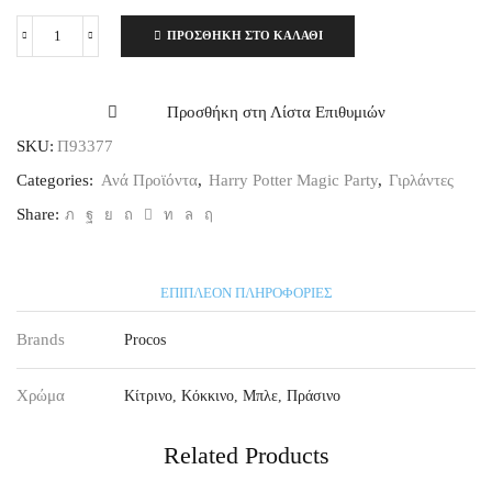
ΠΡΟΣΘΉΚΗ ΣΤΟ ΚΑΛΆΘΙ
Harry
Potter
Τριγωνική
Γιρλάντα
Προσθήκη στη Λίστα Επιθυμιών
Χάρτινη,
SKU:
Π93377
2,3μ.
ποσότητα
Categories:
Ανά Προϊόντα
,
Harry Potter Magic Party
,
Γιρλάντες
Share:
ΕΠΙΠΛΈΟΝ ΠΛΗΡΟΦΟΡΊΕΣ
Brands
Procos
Χρώμα
Κίτρινο
,
Κόκκινο
,
Μπλε
,
Πράσινο
Related Products