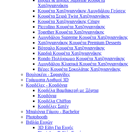
Bijoux & Bijoux Supreme Κουφέτα
Χατζηγιαννάκηs
Κουφέτα Χατζηγιαννάκης Αμυγδάλου Γεύσεις
Κουφέτα Σειρά Twist Χατζηγιαννάκης
Κουφέτα Χατζηγιαννάκης Crispy
Piccolino Κουφέτα Χατζηγιαννάκης
Together Κουφέτα Χατζηγιαννάκης
Αμυγδάλου Supreme Κουφέτα Χατζηγιαννάκης
Χατζηγιαννάκης Κουφέτα Premium Desserts
Βότσαλο Κουφέτα Χατζηγιαννάκης
Καρδιά Κουφέτα Χατζηγιαννάκης
Rondo Πολύχρωμο Κουφέτα Χατζηγιαννάκης
Αμυγδάλου Κλασικά Κουφέτα Χατζηγιαννάκης
Βέρες Κουφέτα Σοκολάτας Χατζηγιαννάκης
Βουλοκέρι - Σφραγίδες
Γράμματα Αριθμοί 3D
Κορδέλες - Κορδόνια
Κορδέλα Βαμβακερή με Ξέφτια
Κορδόνια
Κορδέλα Chiffon
Κορδέλες Σατέν
Μπαλόνια Γάμου - Bachelor
Photobooth
Βιβλία Ευχών
3D Είδη Για Ευχές