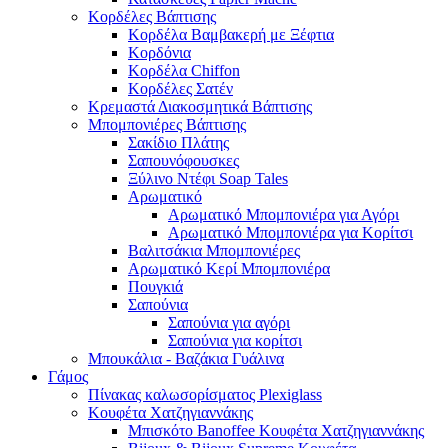
Κορδέλες Βάπτισης
Κορδέλα Βαμβακερή με Ξέφτια
Κορδόνια
Κορδέλα Chiffon
Κορδέλες Σατέν
Κρεμαστά Διακοσμητικά Βάπτισης
Μπομπονιέρες Βάπτισης
Σακίδιο Πλάτης
Σαπουνόφουσκες
Ξύλινο Ντέφι Soap Tales
Αρωματικό
Αρωματικό Μπομπονιέρα για Αγόρι
Αρωματικό Μπομπονιέρα για Κορίτσι
Βαλιτσάκια Μπομπονιέρες
Αρωματικό Κερί Μπομπονιέρα
Πουγκιά
Σαπούνια
Σαπούνια για αγόρι
Σαπούνια για κορίτσι
Μπουκάλια - Βαζάκια Γυάλινα
Γάμος
Πίνακας καλωσορίσματος Plexiglass
Κουφέτα Χατζηγιαννάκης
Μπισκότο Banoffee Κουφέτα Χατζηγιαννάκης