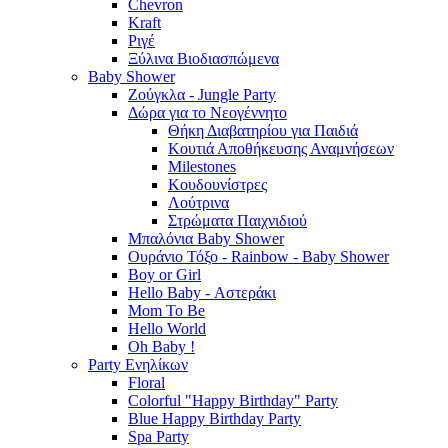
Chevron
Kraft
Ριγέ
Ξύλινα Βιοδιασπώμενα
Baby Shower
Ζούγκλα - Jungle Party
Δώρα για το Νεογέννητο
Θήκη Διαβατηρίου για Παιδιά
Κουτιά Αποθήκευσης Αναμνήσεων
Milestones
Κουδουνίστρες
Λούτρινα
Στρώματα Παιχνιδιού
Μπαλόνια Baby Shower
Ουράνιο Τόξο - Rainbow - Baby Shower
Boy or Girl
Hello Baby - Αστεράκι
Mom To Be
Hello World
Oh Baby !
Party Ενηλίκων
Floral
Colorful "Happy Birthday" Party
Blue Happy Birthday Party
Spa Party