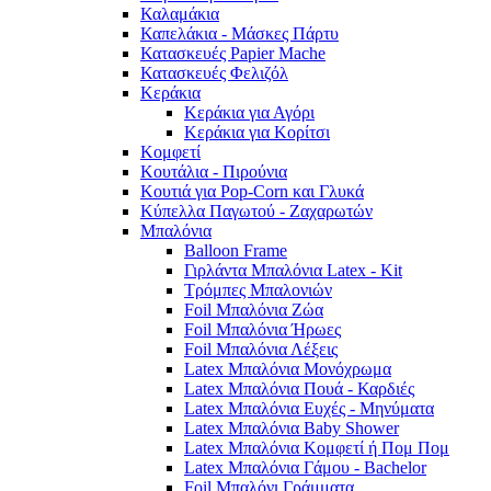
Καλαμάκια
Καπελάκια - Μάσκες Πάρτυ
Κατασκευές Papier Mache
Κατασκευές Φελιζόλ
Κεράκια
Κεράκια για Αγόρι
Κεράκια για Κορίτσι
Κομφετί
Κουτάλια - Πιρούνια
Κουτιά για Pop-Corn και Γλυκά
Κύπελλα Παγωτού - Ζαχαρωτών
Μπαλόνια
Balloon Frame
Γιρλάντα Μπαλόνια Latex - Kit
Τρόμπες Μπαλονιών
Foil Μπαλόνια Ζώα
Foil Μπαλόνια Ήρωες
Foil Μπαλόνια Λέξεις
Latex Μπαλόνια Μονόχρωμα
Latex Μπαλόνια Πουά - Καρδιές
Latex Μπαλόνια Ευχές - Μηνύματα
Latex Μπαλόνια Baby Shower
Latex Μπαλόνια Κομφετί ή Πομ Πομ
Latex Μπαλόνια Γάμου - Bachelor
Foil Μπαλόνι Γράμματα