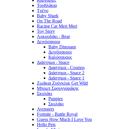
Καρχαρίες
Τουβλάκια
Τρένο
Baby Shark
On The Road
Racing Car Meri Meri
Toy Story
Αρκουδάκι - Bear
Δεινόσαυροι
Baby Dinosaur
Δεινόσαυροι
Καλόσαυρος
Διάστημα - Space
Διαστημα - Cosmos
Διάστημα - Space 2
Διάστημα - Space 1
Ζωάκια Ζούγκλας Get Wild
Μπομπ Σφουγγαράκης
Σκυλάκι
Puppies
Σκυλάκι
Avengers
Fortnite - Battle Royal
Guess How Much I Love You
Hello Pets