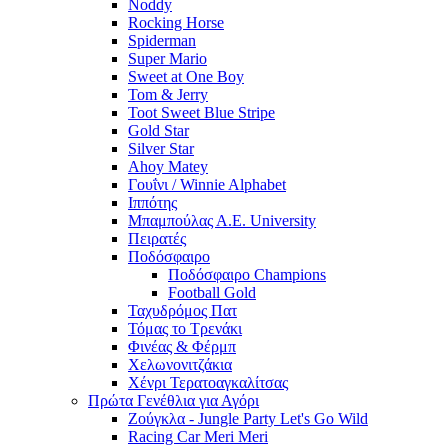
Noddy
Rocking Horse
Spiderman
Super Mario
Sweet at One Boy
Tom & Jerry
Toot Sweet Blue Stripe
Gold Star
Silver Star
Ahoy Matey
Γουΐνι / Winnie Alphabet
Ιππότης
Μπαμπούλας Α.Ε. University
Πειρατές
Ποδόσφαιρο
Ποδόσφαιρο Champions
Football Gold
Ταχυδρόμος Πατ
Τόμας το Τρενάκι
Φινέας & Φέρμπ
Χελωνονιτζάκια
Χένρι Τερατοαγκαλίτσας
Πρώτα Γενέθλια για Αγόρι
Ζούγκλα - Jungle Party Let's Go Wild
Racing Car Meri Meri