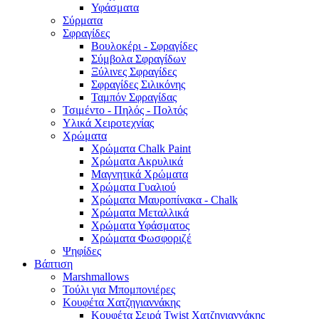
Υφάσματα
Σύρματα
Σφραγίδες
Βουλοκέρι - Σφραγίδες
Σύμβολα Σφραγίδων
Ξύλινες Σφραγίδες
Σφραγίδες Σιλικόνης
Ταμπόν Σφραγίδας
Τσιμέντο - Πηλός - Πολτός
Υλικά Χειροτεχνίας
Χρώματα
Χρώματα Chalk Paint
Χρώματα Ακρυλικά
Μαγνητικά Χρώματα
Χρώματα Γυαλιού
Χρώματα Μαυροπίνακα - Chalk
Χρώματα Μεταλλικά
Χρώματα Υφάσματος
Χρώματα Φωσφοριζέ
Ψηφίδες
Βάπτιση
Marshmallows
Τούλι για Μπομπονιέρες
Κουφέτα Χατζηγιαννάκης
Κουφέτα Σειρά Twist Χατζηγιαννάκης