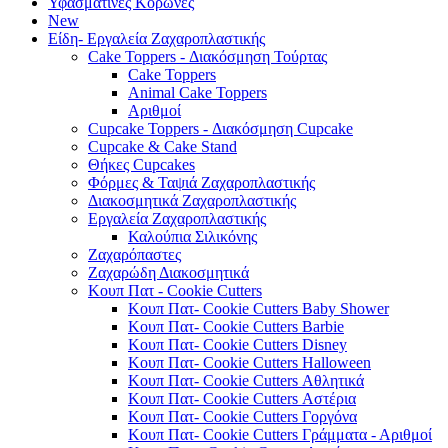
Υφασμάτινες Κορώνες
New
Είδη- Εργαλεία Ζαχαροπλαστικής
Cake Toppers - Διακόσμηση Τούρτας
Cake Toppers
Animal Cake Toppers
Αριθμοί
Cupcake Toppers - Διακόσμηση Cupcake
Cupcake & Cake Stand
Θήκες Cupcakes
Φόρμες & Ταψιά Ζαχαροπλαστικής
Διακοσμητικά Ζαχαροπλαστικής
Εργαλεία Ζαχαροπλαστικής
Καλούπια Σιλικόνης
Ζαχαρόπαστες
Ζαχαρώδη Διακοσμητικά
Κουπ Πατ - Cookie Cutters
Κουπ Πατ- Cookie Cutters Baby Shower
Κουπ Πατ- Cookie Cutters Barbie
Κουπ Πατ- Cookie Cutters Disney
Κουπ Πατ- Cookie Cutters Halloween
Κουπ Πατ- Cookie Cutters Αθλητικά
Κουπ Πατ- Cookie Cutters Αστέρια
Κουπ Πατ- Cookie Cutters Γοργόνα
Κουπ Πατ- Cookie Cutters Γράμματα - Αριθμοί