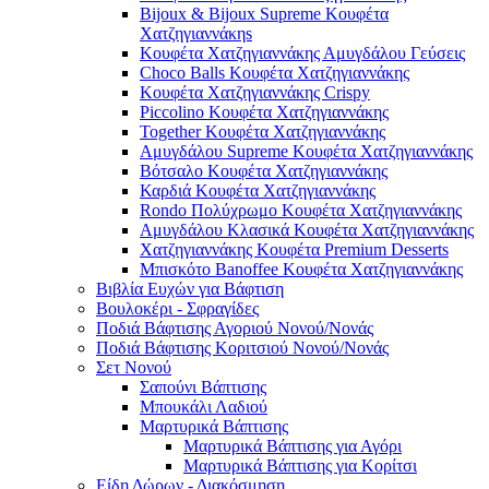
Bijoux & Bijoux Supreme Κουφέτα
Χατζηγιαννάκηs
Κουφέτα Χατζηγιαννάκης Αμυγδάλου Γεύσεις
Choco Balls Κουφέτα Χατζηγιαννάκης
Κουφέτα Χατζηγιαννάκης Crispy
Piccolino Κουφέτα Χατζηγιαννάκης
Together Κουφέτα Χατζηγιαννάκης
Αμυγδάλου Supreme Κουφέτα Χατζηγιαννάκης
Βότσαλο Κουφέτα Χατζηγιαννάκης
Καρδιά Κουφέτα Χατζηγιαννάκης
Rondo Πολύχρωμο Κουφέτα Χατζηγιαννάκης
Αμυγδάλου Κλασικά Κουφέτα Χατζηγιαννάκης
Χατζηγιαννάκης Κουφέτα Premium Desserts
Μπισκότο Banoffee Κουφέτα Χατζηγιαννάκης
Βιβλία Ευχών για Βάφτιση
Βουλοκέρι - Σφραγίδες
Ποδιά Βάφτισης Αγοριού Νονού/Νονάς
Ποδιά Βάφτισης Κοριτσιού Νονού/Νονάς
Σετ Νονού
Σαπούνι Βάπτισης
Μπουκάλι Λαδιού
Μαρτυρικά Βάπτισης
Μαρτυρικά Βάπτισης για Αγόρι
Μαρτυρικά Βάπτισης για Κορίτσι
Είδη Δώρων - Διακόσμηση