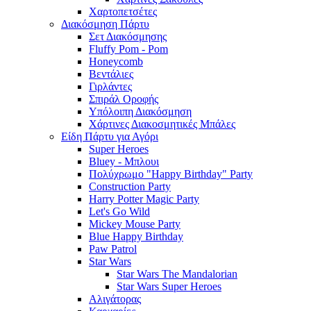
Χαρτοπετσέτες
Διακόσμηση Πάρτυ
Σετ Διακόσμησης
Fluffy Pom - Pom
Honeycomb
Βεντάλιες
Γιρλάντες
Σπιράλ Οροφής
Υπόλοιπη Διακόσμηση
Χάρτινες Διακοσμητικές Μπάλες
Είδη Πάρτυ για Αγόρι
Super Heroes
Bluey - Μπλουι
Πολύχρωμο "Happy Birthday" Party
Construction Party
Harry Potter Magic Party
Let's Go Wild
Mickey Mouse Party
Blue Happy Birthday
Paw Patrol
Star Wars
Star Wars The Mandalorian
Star Wars Super Heroes
Αλιγάτορας