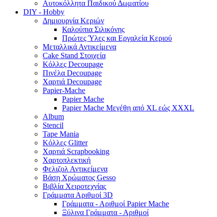
Αυτοκόλλητα Παιδικού Δωματίου
DIY - Hobby
Δημιουργία Κεριών
Καλούπια Σιλικόνης
Πρώτες Ύλες και Εργαλεία Κεριού
Μεταλλικά Αντικείμενα
Cake Stand Στοιχεία
Κόλλες Decoupage
Πινέλα Decoupage
Χαρτιά Decoupage
Papier-Mache
Papier Mache
Papier Mache Μεγέθη από XL εώς XXXL
Album
Stencil
Tape Mania
Κόλλες Glitter
Χαρτιά Scrapbooking
Χαρτοπλεκτική
Φελιζολ Αντικείμενα
Βάση Χρώματος Gesso
Βιβλία Χειροτεχνίας
Γράμματα Αριθμοί 3D
Γράμματα - Αριθμοί Papier Mache
Ξύλινα Γράμματα - Αριθμοί