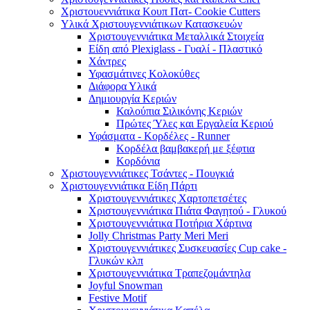
Χριστουεννιάτικα Κουπ Πατ- Cookie Cutters
Υλικά Χριστουγεννιάτικων Κατασκευών
Χριστουγεννιάτικα Μεταλλικά Στοιχεία
Είδη από Plexiglass - Γυαλί - Πλαστικό
Χάντρες
Υφασμάτινες Κολοκύθες
Διάφορα Υλικά
Δημιουργία Κεριών
Καλούπια Σιλικόνης Κεριών
Πρώτες Ύλες και Εργαλεία Κεριού
Υφάσματα - Κορδέλες - Runner
Κορδέλα βαμβακερή με ξέφτια
Κορδόνια
Χριστουγεννιάτικες Τσάντες - Πουγκιά
Χριστουγεννιάτικα Είδη Πάρτι
Χριστουγεννιάτικες Χαρτοπετσέτες
Χριστουγεννιάτικα Πιάτα Φαγητού - Γλυκού
Χριστουγεννιάτικα Ποτήρια Χάρτινα
Jolly Christmas Party Meri Meri
Χριστουγεννιάτικες Συσκευασίες Cup cake -
Γλυκών κλπ
Χριστουγεννιάτικα Τραπεζομάντηλα
Joyful Snowman
Festive Motif