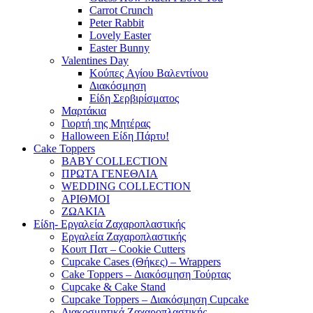
Carrot Crunch
Peter Rabbit
Lovely Easter
Easter Bunny
Valentines Day
Κούπες Aγίου Βαλεντίνου
Διακόσμηση
Είδη Σερβιρίσματος
Μαρτάκια
Γιορτή της Μητέρας
Halloween Είδη Πάρτυ!
Cake Toppers
BABY COLLECTION
ΠΡΩΤΑ ΓΕΝΕΘΛΙΑ
WEDDING COLLECTION
ΑΡΙΘΜΟΙ
ΖΩΑΚΙΑ
Είδη- Εργαλεία Ζαχαροπλαστικής
Εργαλεία Ζαχαροπλαστικής
Κουπ Πατ – Cookie Cutters
Cupcake Cases (Θήκες) – Wrappers
Cake Toppers – Διακόσμηση Τούρτας
Cupcake & Cake Stand
Cupcake Toppers – Διακόσμηση Cupcake
Διακοσμητικά Ζαχαροπλαστικής