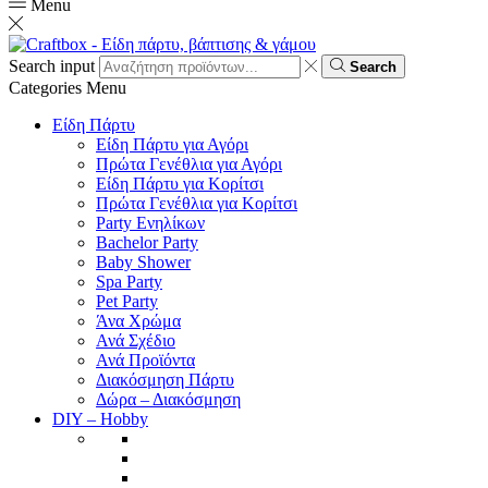
Menu
Search input
Search
Categories
Menu
Είδη Πάρτυ
Είδη Πάρτυ για Αγόρι
Πρώτα Γενέθλια για Αγόρι
Είδη Πάρτυ για Κορίτσι
Πρώτα Γενέθλια για Κορίτσι
Party Ενηλίκων
Bachelor Party
Baby Shower
Spa Party
Pet Party
Άνα Χρώμα
Ανά Σχέδιο
Ανά Προϊόντα
Διακόσμηση Πάρτυ
Δώρα – Διακόσμηση
DIY – Hobby