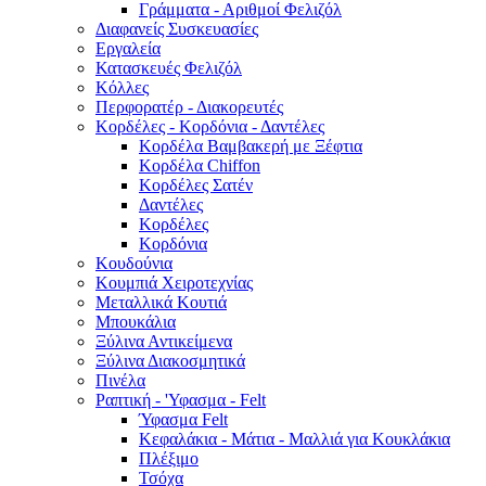
Γράμματα - Αριθμοί Φελιζόλ
Διαφανείς Συσκευασίες
Εργαλεία
Κατασκευές Φελιζόλ
Κόλλες
Περφορατέρ - Διακορευτές
Κορδέλες - Κορδόνια - Δαντέλες
Κορδέλα Βαμβακερή με Ξέφτια
Κορδέλα Chiffon
Κορδέλες Σατέν
Δαντέλες
Κορδέλες
Κορδόνια
Κουδούνια
Κουμπιά Χειροτεχνίας
Μεταλλικά Κουτιά
Μπουκάλια
Ξύλινα Αντικείμενα
Ξύλινα Διακοσμητικά
Πινέλα
Ραπτική - 'Υφασμα - Felt
Ύφασμα Felt
Κεφαλάκια - Μάτια - Μαλλιά για Κουκλάκια
Πλέξιμο
Τσόχα