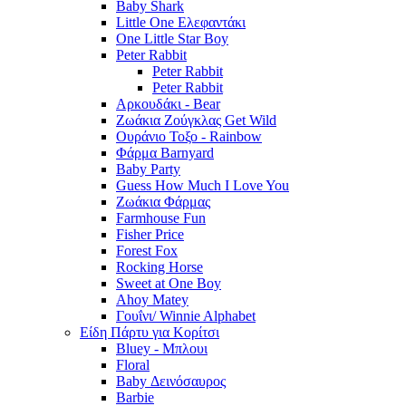
Baby Shark
Little One Ελεφαντάκι
One Little Star Boy
Peter Rabbit
Peter Rabbit
Peter Rabbit
Αρκουδάκι - Bear
Ζωάκια Ζούγκλας Get Wild
Ουράνιο Τοξο - Rainbow
Φάρμα Barnyard
Baby Party
Guess How Much I Love You
Ζωάκια Φάρμας
Farmhouse Fun
Fisher Price
Forest Fox
Rocking Horse
Sweet at One Boy
Ahoy Matey
Γουΐνι/ Winnie Alphabet
Είδη Πάρτυ για Κορίτσι
Bluey - Μπλουι
Floral
Baby Δεινόσαυρος
Barbie