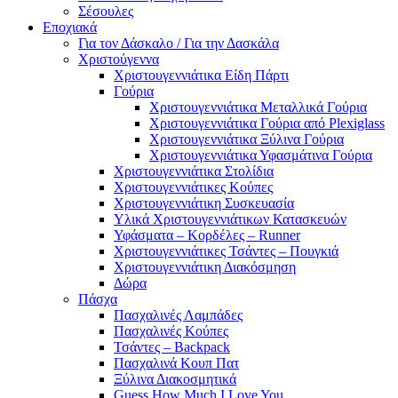
Σέσουλες
Εποχιακά
Για τον Δάσκαλο / Για την Δασκάλα
Χριστούγεννα
Χριστουγεννιάτικα Είδη Πάρτι
Γούρια
Χριστουγεννιάτικα Μεταλλικά Γούρια
Χριστουγεννιάτικα Γούρια από Plexiglass
Χριστουγεννιάτικα Ξύλινα Γούρια
Χριστουγεννιάτικα Υφασμάτινα Γούρια
Χριστουγεννιάτικα Στολίδια
Χριστουγεννιάτικες Κούπες
Χριστουγεννιάτικη Συσκευασία
Υλικά Χριστουγεννιάτικων Κατασκευών
Υφάσματα – Κορδέλες – Runner
Χριστουγεννιάτικες Τσάντες – Πουγκιά
Χριστουγεννιάτικη Διακόσμηση
Δώρα
Πάσχα
Πασχαλινές Λαμπάδες
Πασχαλινές Κούπες
Τσάντες – Backpack
Πασχαλινά Κουπ Πατ
Ξύλινα Διακοσμητικά
Guess How Much I Love You