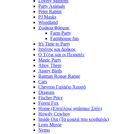
Lovely Minions
Party Animals
Peter Rabbit
PJ Masks
Woodland
Ζωάκια Φάρμας
Farm Party
Farmhouse fun
It's Time to Party
Ιππότης και Δράκος
Ο Τζέικ και οι Πειρατές
Magic Party
Ahoy There
Angry Birds
Batman Rogue Range
Cars
Chevron Γαλάζιο Χρυσό
Dragons
Fischer Price
Forest Fox
Home (Επιτέλους φτάσαμε Σπίτι)
Howdy Cowboy
Inside Out (Τα μυαλά που κουβαλάς)
Lego Movie
Nemo