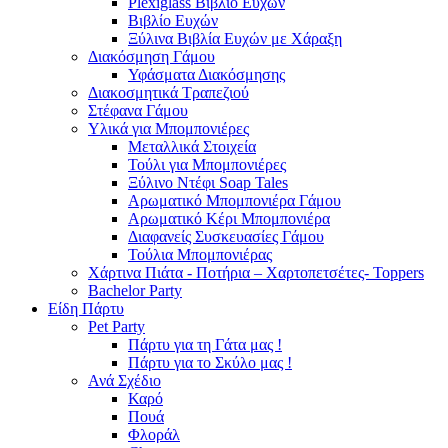
Plexiglass Βιβλίο Ευχών
Βιβλίο Ευχών
Ξύλινα Βιβλία Ευχών με Χάραξη
Διακόσμηση Γάμου
Υφάσματα Διακόσμησης
Διακοσμητικά Τραπεζιού
Στέφανα Γάμου
Υλικά για Μπομπονιέρες
Μεταλλικά Στοιχεία
Τούλι για Μπομπονιέρες
Ξύλινο Ντέφι Soap Tales
Αρωματικό Μπομπονιέρα Γάμου
Αρωματικό Κέρι Μπομπονιέρα
Διαφανείς Συσκευασίες Γάμου
Τούλια Μπομπονιέρας
Χάρτινα Πιάτα - Ποτήρια – Χαρτοπετσέτες- Toppers
Bachelor Party
Είδη Πάρτυ
Pet Party
Πάρτυ για τη Γάτα μας !
Πάρτυ για το Σκύλο μας !
Ανά Σχέδιο
Καρό
Πουά
Φλοράλ