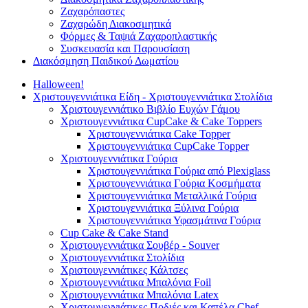
Ζαχαρόπαστες
Ζαχαρώδη Διακοσμητικά
Φόρμες & Ταψιά Ζαχαροπλαστικής
Συσκευασία και Παρουσίαση
Διακόσμηση Παιδικού Δωματίου
Halloween!
Χριστουγεννιάτικα Είδη - Χριστουγεννιάτικα Στολίδια
Χριστουγεννιάτικο Βιβλίο Ευχών Γάμου
Χριστουγεννιάτικα CupCake & Cake Toppers
Χριστουγεννιάτικα Cake Topper
Χριστουγεννιάτικα CupCake Topper
Χριστουγεννιάτικα Γούρια
Χριστουγεννιάτικα Γούρια από Plexiglass
Χριστουγεννιάτικα Γούρια Κοσμήματα
Χριστουγεννιάτικα Μεταλλικά Γούρια
Χριστουγεννιάτικα Ξύλινα Γούρια
Χριστουγεννιάτικα Υφασμάτινα Γούρια
Cup Cake & Cake Stand
Χριστουγεννιάτικα Σουβέρ - Souver
Χριστουγεννιάτικα Στολίδια
Χριστουγεννιάτικες Κάλτσες
Χριστουγεννιάτικα Μπαλόνια Foil
Χριστουγεννιάτικα Μπαλόνια Latex
Χριστουγεννιάτικες Ποδιές και Καπέλα Chef