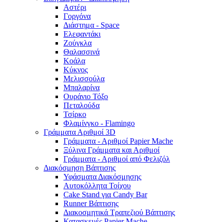
Αστέρι
Γοργόνα
Διάστημα - Space
Ελεφαντάκι
Ζούγκλα
Θαλασσινά
Κοάλα
Κύκνος
Μελισσούλα
Μπαλαρίνα
Ουράνιο Τόξο
Πεταλούδα
Τσίρκο
Φλαμίνγκο - Flamingo
Γράμματα Αριθμοί 3D
Γράμματα - Αριθμοί Papier Mache
Ξύλινα Γράμματα και Αριθμοί
Γράμματα - Αριθμοί από Φελιζόλ
Διακόσμηση Βάπτισης
Υφάσματα Διακόσμησης
Αυτοκόλλητα Τοίχου
Cake Stand για Candy Bar
Runner Βάπτισης
Διακοσμητικά Τραπεζιού Βάπτισης
Κατασκευές Papier Mache