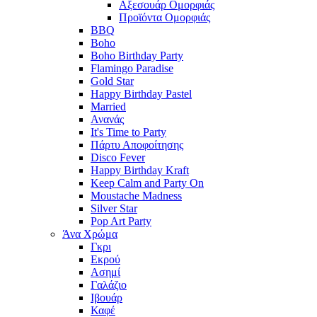
Αξεσουάρ Ομορφιάς
Προϊόντα Ομορφιάς
BBQ
Boho
Boho Birthday Party
Flamingo Paradise
Gold Star
Happy Birthday Pastel
Married
Ανανάς
It's Time to Party
Πάρτυ Αποφοίτησης
Disco Fever
Happy Birthday Kraft
Keep Calm and Party On
Moustache Madness
Silver Star
Pop Art Party
Άνα Χρώμα
Γκρι
Εκρού
Ασημί
Γαλάζιο
Ιβουάρ
Καφέ