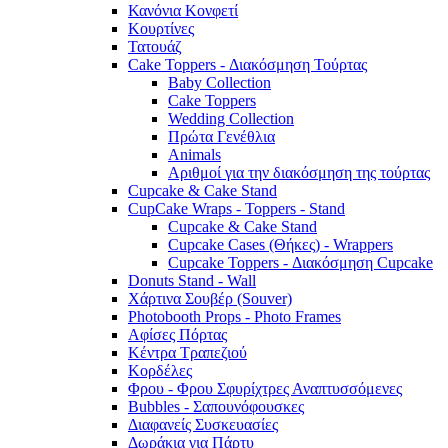
Κανόνια Κονφετί
Κουρτίνες
Τατουάζ
Cake Toppers - Διακόσμηση Τούρτας
Baby Collection
Cake Toppers
Wedding Collection
Πρώτα Γενέθλια
Animals
Αριθμοί για την διακόσμηση της τούρτας
Cupcake & Cake Stand
CupCake Wraps - Toppers - Stand
Cupcake & Cake Stand
Cupcake Cases (Θήκες) - Wrappers
Cupcake Toppers - Διακόσμηση Cupcake
Donuts Stand - Wall
Χάρτινα Σουβέρ (Souver)
Photobooth Props - Photo Frames
Αφίσες Πόρτας
Κέντρα Τραπεζιού
Κορδέλες
Φρου - Φρου Σφυρίχτρες Αναπτυσσόμενες
Bubbles - Σαπουνόφουσκες
Διαφανείς Συσκευασίες
Δωράκια για Πάρτυ