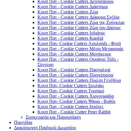
Κουπ Πατ - Cookie Cutters Δεινόσαυρος
Κουπ Πατ - Cookie Cutters Διάστημα
Κουπ Πατ - Cookie Cutters Ζώα
Κουπ Πατ - Cookie Cutters Διάφορα Σχέδια
Κουπ Πατ - Cookie Cutters Ζώα της Ζούγκλας
Κουπ Πατ - Cookie Cutters Ζώα του Δάσους
Κουπ Πατ - Cookie Cutters Ινδιάνος
Κουπ Πατ - Cookie Cutters Καρδιά
Κουπ Πατ- Cookie Cutters Λουλούδι - Φυτά
Κουπ Πατ - Cookie Cutters Μέσα Μεταφοράς
Κουπ Πατ - Cookie Cutters Μονόκερος
Κουπ Πατ - Cookie Cutters Ουράνιο Τόξο -
Σύννεφο
Κουπ Πατ - Cookie Cutters Πασχαλινά
Κουπ Πατ - Cookie Cutters Πριγκίπισσα
Κουπ Πατ - Cookie Cutters Πρώτα Γενέθλια
Κουπ Πατ- Cookie Cutters Σκυλάκι
Κουπ Πατ- Cookie Cutters Τροπικό
Κουπ Πατ - Cookie Cutters Χιονονιφάδα
Κουπ Πατ- Cookie Cutters Ψάρια - Βυθός
Κουπ Πατ - Cookie Cutters Ιππότες
Κουπ Πατ - Cookie Cutter Peter Rabbit
Συσκευασία και Παρουσίαση
Παιχνίδια
Διακόσμηση Παιδικού Δωματίου