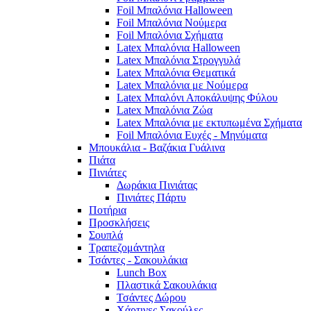
Foil Μπαλόνια Halloween
Foil Μπαλόνια Νούμερα
Foil Μπαλόνια Σχήματα
Latex Μπαλόνια Halloween
Latex Μπαλόνια Στρογγυλά
Latex Μπαλόνια Θεματικά
Latex Μπαλόνια με Νούμερα
Latex Μπαλόνι Αποκάλυψης Φύλου
Latex Μπαλόνια Ζώα
Latex Μπαλόνια με εκτυπωμένα Σχήματα
Foil Μπαλόνια Ευχές - Μηνύματα
Μπουκάλια - Βαζάκια Γυάλινα
Πιάτα
Πινιάτες
Δωράκια Πινιάτας
Πινιάτες Πάρτυ
Ποτήρια
Προσκλήσεις
Σουπλά
Τραπεζομάντηλα
Τσάντες - Σακουλάκια
Lunch Box
Πλαστικά Σακουλάκια
Τσάντες Δώρου
Χάρτινες Σακούλες