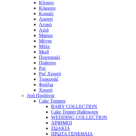
Κίτρινο
Κόκκινο
Κοραλί
Λαχανί
Λευκό
Λιλά
Μαύρο
Μέντα
Μπλε
Μωβ
Πορτοκαλί
Πράσινο
Ροζ
Ροζ Χρυσό
Τυρκουάζ
Φούξια
Χρυσό
Ανά Προϊόντα
Cake Toppers
BABY COLLECTION
Cake Topper Halloween
WEDDING COLLECTION
ΑΡΙΘΜΟΙ
ΖΩΑΚΙΑ
ΠΡΩΤΑ ΓΕΝΕΘΛΙΑ