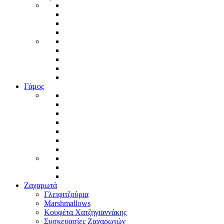
Γάμος
Ζαχαρωτά
Γλειφιτζούρια
Marshmallows
Κουφέτα Χατζηγιαννάκης
Συσκευασίες Ζαχαρωτών