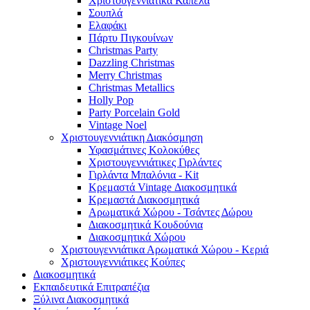
Χριστουγεννιάτικα Καπέλα
Σουπλά
Ελαφάκι
Πάρτυ Πιγκουίνων
Christmas Party
Dazzling Christmas
Merry Christmas
Christmas Metallics
Holly Pop
Party Porcelain Gold
Vintage Noel
Χριστουγεννιάτικη Διακόσμηση
Υφασμάτινες Κολοκύθες
Χριστουγεννιάτικες Γιρλάντες
Γιρλάντα Μπαλόνια - Kit
Κρεμαστά Vintage Διακοσμητικά
Κρεμαστά Διακοσμητικά
Αρωματικά Χώρου - Τσάντες Δώρου
Διακοσμητικά Κουδούνια
Διακοσμητικά Χώρου
Χριστουγεννιάτικα Αρωματικά Χώρου - Κεριά
Χριστουγεννιάτικες Κούπες
Διακοσμητικά
Εκπαιδευτικά Επιτραπέζια
Ξύλινα Διακοσμητικά