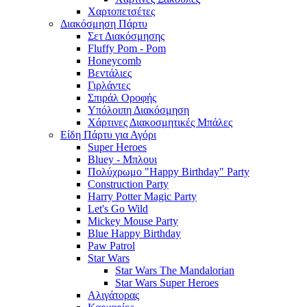
Χαρτοπετσέτες
Διακόσμηση Πάρτυ
Σετ Διακόσμησης
Fluffy Pom - Pom
Honeycomb
Βεντάλιες
Γιρλάντες
Σπιράλ Οροφής
Υπόλοιπη Διακόσμηση
Χάρτινες Διακοσμητικές Μπάλες
Είδη Πάρτυ για Αγόρι
Super Heroes
Bluey - Μπλουι
Πολύχρωμο "Happy Birthday" Party
Construction Party
Harry Potter Magic Party
Let's Go Wild
Mickey Mouse Party
Blue Happy Birthday
Paw Patrol
Star Wars
Star Wars The Mandalorian
Star Wars Super Heroes
Αλιγάτορας