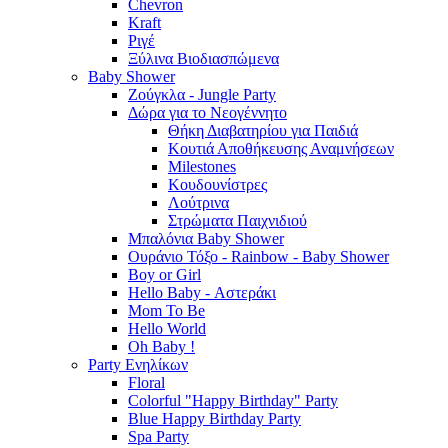
Chevron
Kraft
Ριγέ
Ξύλινα Βιοδιασπώμενα
Baby Shower
Ζούγκλα - Jungle Party
Δώρα για το Νεογέννητο
Θήκη Διαβατηρίου για Παιδιά
Κουτιά Αποθήκευσης Αναμνήσεων
Milestones
Κουδουνίστρες
Λούτρινα
Στρώματα Παιχνιδιού
Μπαλόνια Baby Shower
Ουράνιο Τόξο - Rainbow - Baby Shower
Boy or Girl
Hello Baby - Αστεράκι
Mom To Be
Hello World
Oh Baby !
Party Ενηλίκων
Floral
Colorful "Happy Birthday" Party
Blue Happy Birthday Party
Spa Party