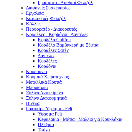
Γράμματα - Αριθμοί Φελιζόλ
Διαφανείς Συσκευασίες
Εργαλεία
Κατασκευές Φελιζόλ
Κόλλες
Περφορατέρ - Διακορευτές
Κορδέλες - Κορδόνια - Δαντέλες
Κορδέλα Chiffon
Κορδέλα Βαμβακερή με Ξέφτια
Κορδέλες Σατέν
Δαντέλες
Κορδέλες
Κορδόνια
Κουδούνια
Κουμπιά Χειροτεχνίας
Μεταλλικά Κουτιά
Μπουκάλια
Ξύλινα Αντικείμενα
Ξύλινα Διακοσμητικά
Πινέλα
Ραπτική - 'Υφασμα - Felt
Ύφασμα Felt
Κεφαλάκια - Μάτια - Μαλλιά για Κουκλάκια
Πλέξιμο
Τσόχα