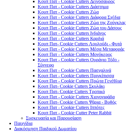
Κουπ Πατ - Cookie Cutters Δεινόσαυρος
Κουπ Πατ - Cookie Cutters Διάστημα
Κουπ Πατ - Cookie Cutters Ζώα
Κουπ Πατ - Cookie Cutters Διάφορα Σχέδια
Κουπ Πατ - Cookie Cutters Ζώα της Ζούγκλας
Κουπ Πατ - Cookie Cutters Ζώα του Δάσους
Κουπ Πατ - Cookie Cutters Ινδιάνος
Κουπ Πατ - Cookie Cutters Καρδιά
Κουπ Πατ- Cookie Cutters Λουλούδι - Φυτά
Κουπ Πατ - Cookie Cutters Μέσα Μεταφοράς
Κουπ Πατ - Cookie Cutters Μονόκερος
Κουπ Πατ - Cookie Cutters Ουράνιο Τόξο -
Σύννεφο
Κουπ Πατ - Cookie Cutters Πασχαλινά
Κουπ Πατ - Cookie Cutters Πριγκίπισσα
Κουπ Πατ - Cookie Cutters Πρώτα Γενέθλια
Κουπ Πατ- Cookie Cutters Σκυλάκι
Κουπ Πατ- Cookie Cutters Τροπικό
Κουπ Πατ - Cookie Cutters Χιονονιφάδα
Κουπ Πατ- Cookie Cutters Ψάρια - Βυθός
Κουπ Πατ - Cookie Cutters Ιππότες
Κουπ Πατ - Cookie Cutter Peter Rabbit
Συσκευασία και Παρουσίαση
Παιχνίδια
Διακόσμηση Παιδικού Δωματίου