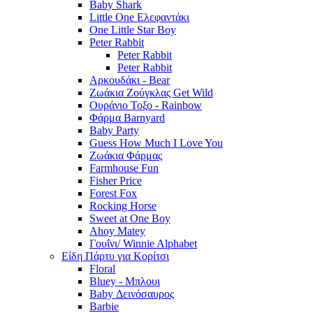
Baby Shark
Little One Ελεφαντάκι
One Little Star Boy
Peter Rabbit
Peter Rabbit
Peter Rabbit
Αρκουδάκι - Bear
Ζωάκια Ζούγκλας Get Wild
Ουράνιο Τοξο - Rainbow
Φάρμα Barnyard
Baby Party
Guess How Much I Love You
Ζωάκια Φάρμας
Farmhouse Fun
Fisher Price
Forest Fox
Rocking Horse
Sweet at One Boy
Ahoy Matey
Γουΐνι/ Winnie Alphabet
Είδη Πάρτυ για Κορίτσι
Floral
Bluey - Μπλουι
Baby Δεινόσαυρος
Barbie