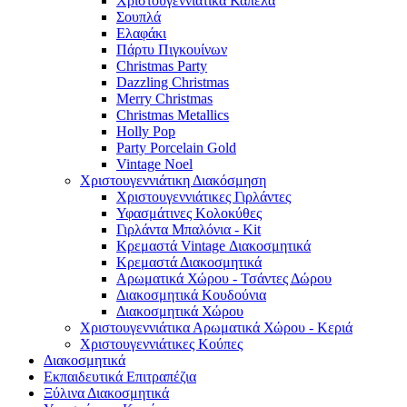
Χριστουγεννιάτικα Καπέλα
Σουπλά
Ελαφάκι
Πάρτυ Πιγκουίνων
Christmas Party
Dazzling Christmas
Merry Christmas
Christmas Metallics
Holly Pop
Party Porcelain Gold
Vintage Noel
Χριστουγεννιάτικη Διακόσμηση
Χριστουγεννιάτικες Γιρλάντες
Υφασμάτινες Κολοκύθες
Γιρλάντα Μπαλόνια - Kit
Κρεμαστά Vintage Διακοσμητικά
Κρεμαστά Διακοσμητικά
Αρωματικά Χώρου - Τσάντες Δώρου
Διακοσμητικά Κουδούνια
Διακοσμητικά Χώρου
Χριστουγεννιάτικα Αρωματικά Χώρου - Κεριά
Χριστουγεννιάτικες Κούπες
Διακοσμητικά
Εκπαιδευτικά Επιτραπέζια
Ξύλινα Διακοσμητικά