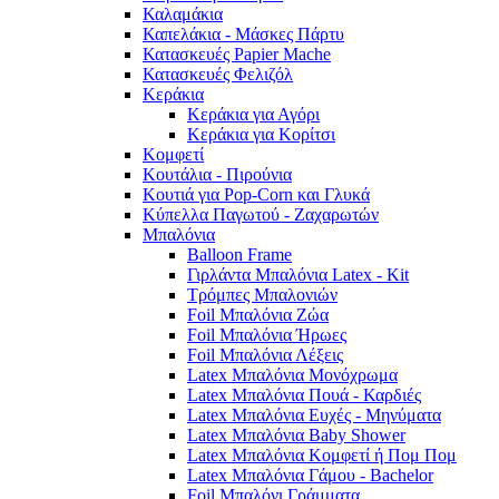
Καλαμάκια
Καπελάκια - Μάσκες Πάρτυ
Κατασκευές Papier Mache
Κατασκευές Φελιζόλ
Κεράκια
Κεράκια για Αγόρι
Κεράκια για Κορίτσι
Κομφετί
Κουτάλια - Πιρούνια
Κουτιά για Pop-Corn και Γλυκά
Κύπελλα Παγωτού - Ζαχαρωτών
Μπαλόνια
Balloon Frame
Γιρλάντα Μπαλόνια Latex - Kit
Τρόμπες Μπαλονιών
Foil Μπαλόνια Ζώα
Foil Μπαλόνια Ήρωες
Foil Μπαλόνια Λέξεις
Latex Μπαλόνια Μονόχρωμα
Latex Μπαλόνια Πουά - Καρδιές
Latex Μπαλόνια Ευχές - Μηνύματα
Latex Μπαλόνια Baby Shower
Latex Μπαλόνια Κομφετί ή Πομ Πομ
Latex Μπαλόνια Γάμου - Bachelor
Foil Μπαλόνι Γράμματα