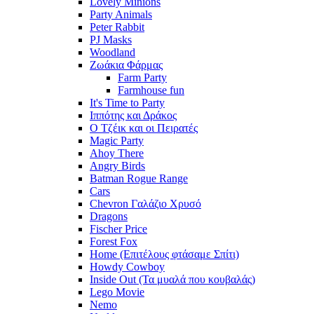
Lovely Minions
Party Animals
Peter Rabbit
PJ Masks
Woodland
Ζωάκια Φάρμας
Farm Party
Farmhouse fun
It's Time to Party
Ιππότης και Δράκος
Ο Τζέικ και οι Πειρατές
Magic Party
Ahoy There
Angry Birds
Batman Rogue Range
Cars
Chevron Γαλάζιο Χρυσό
Dragons
Fischer Price
Forest Fox
Home (Επιτέλους φτάσαμε Σπίτι)
Howdy Cowboy
Inside Out (Τα μυαλά που κουβαλάς)
Lego Movie
Nemo