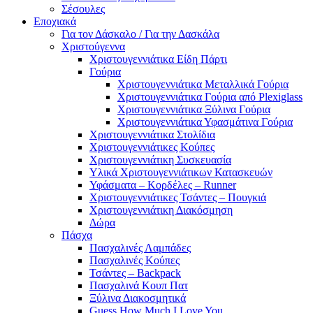
Σέσουλες
Εποχιακά
Για τον Δάσκαλο / Για την Δασκάλα
Χριστούγεννα
Χριστουγεννιάτικα Είδη Πάρτι
Γούρια
Χριστουγεννιάτικα Μεταλλικά Γούρια
Χριστουγεννιάτικα Γούρια από Plexiglass
Χριστουγεννιάτικα Ξύλινα Γούρια
Χριστουγεννιάτικα Υφασμάτινα Γούρια
Χριστουγεννιάτικα Στολίδια
Χριστουγεννιάτικες Κούπες
Χριστουγεννιάτικη Συσκευασία
Υλικά Χριστουγεννιάτικων Κατασκευών
Υφάσματα – Κορδέλες – Runner
Χριστουγεννιάτικες Τσάντες – Πουγκιά
Χριστουγεννιάτικη Διακόσμηση
Δώρα
Πάσχα
Πασχαλινές Λαμπάδες
Πασχαλινές Κούπες
Τσάντες – Backpack
Πασχαλινά Κουπ Πατ
Ξύλινα Διακοσμητικά
Guess How Much I Love You