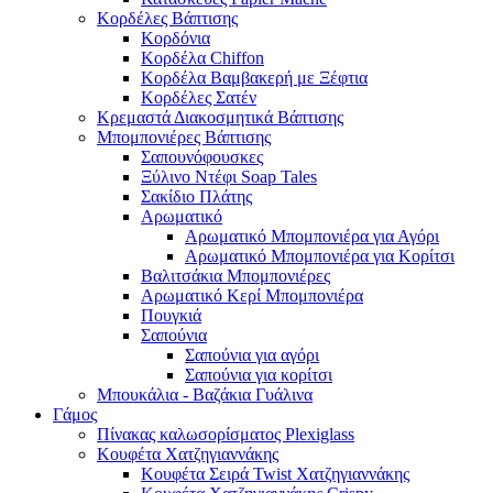
Κορδέλες Βάπτισης
Κορδόνια
Κορδέλα Chiffon
Κορδέλα Βαμβακερή με Ξέφτια
Κορδέλες Σατέν
Κρεμαστά Διακοσμητικά Βάπτισης
Μπομπονιέρες Βάπτισης
Σαπουνόφουσκες
Ξύλινο Ντέφι Soap Tales
Σακίδιο Πλάτης
Αρωματικό
Αρωματικό Μπομπονιέρα για Αγόρι
Αρωματικό Μπομπονιέρα για Κορίτσι
Βαλιτσάκια Μπομπονιέρες
Αρωματικό Κερί Μπομπονιέρα
Πουγκιά
Σαπούνια
Σαπούνια για αγόρι
Σαπούνια για κορίτσι
Μπουκάλια - Βαζάκια Γυάλινα
Γάμος
Πίνακας καλωσορίσματος Plexiglass
Κουφέτα Χατζηγιαννάκης
Κουφέτα Σειρά Twist Χατζηγιαννάκης