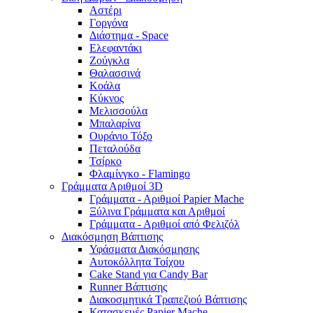
Αστέρι
Γοργόνα
Διάστημα - Space
Ελεφαντάκι
Ζούγκλα
Θαλασσινά
Κοάλα
Κύκνος
Μελισσούλα
Μπαλαρίνα
Ουράνιο Τόξο
Πεταλούδα
Τσίρκο
Φλαμίνγκο - Flamingo
Γράμματα Αριθμοί 3D
Γράμματα - Αριθμοί Papier Mache
Ξύλινα Γράμματα και Αριθμοί
Γράμματα - Αριθμοί από Φελιζόλ
Διακόσμηση Βάπτισης
Υφάσματα Διακόσμησης
Αυτοκόλλητα Τοίχου
Cake Stand για Candy Bar
Runner Βάπτισης
Διακοσμητικά Τραπεζιού Βάπτισης
Κατασκευές Papier Mache