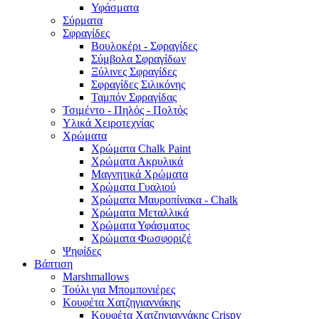
Υφάσματα
Σύρματα
Σφραγίδες
Βουλοκέρι - Σφραγίδες
Σύμβολα Σφραγίδων
Ξύλινες Σφραγίδες
Σφραγίδες Σιλικόνης
Ταμπόν Σφραγίδας
Τσιμέντο - Πηλός - Πολτός
Υλικά Χειροτεχνίας
Χρώματα
Χρώματα Chalk Paint
Χρώματα Ακρυλικά
Μαγνητικά Χρώματα
Χρώματα Γυαλιού
Χρώματα Μαυροπίνακα - Chalk
Χρώματα Μεταλλικά
Χρώματα Υφάσματος
Χρώματα Φωσφοριζέ
Ψηφίδες
Βάπτιση
Marshmallows
Τούλι για Μπομπονιέρες
Κουφέτα Χατζηγιαννάκης
Κουφέτα Χατζηγιαννάκης Crispy