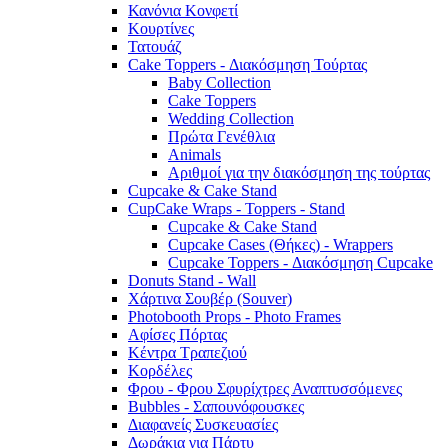
Κανόνια Κονφετί
Κουρτίνες
Τατουάζ
Cake Toppers - Διακόσμηση Τούρτας
Baby Collection
Cake Toppers
Wedding Collection
Πρώτα Γενέθλια
Animals
Αριθμοί για την διακόσμηση της τούρτας
Cupcake & Cake Stand
CupCake Wraps - Toppers - Stand
Cupcake & Cake Stand
Cupcake Cases (Θήκες) - Wrappers
Cupcake Toppers - Διακόσμηση Cupcake
Donuts Stand - Wall
Χάρτινα Σουβέρ (Souver)
Photobooth Props - Photo Frames
Αφίσες Πόρτας
Κέντρα Τραπεζιού
Κορδέλες
Φρου - Φρου Σφυρίχτρες Αναπτυσσόμενες
Bubbles - Σαπουνόφουσκες
Διαφανείς Συσκευασίες
Δωράκια για Πάρτυ