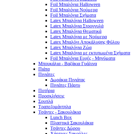
Foil Μπαλόνια Halloween
Foil Μπαλόνια Νούμερα
Foil Μπαλόνια Σχήματα
Latex Μπαλόνια Halloween
Latex Μπαλόνια Στρογγυλά
Latex Μπαλόνια Θεματικά
Latex Μπαλόνια με Νούμερα
Latex Μπαλόνι Αποκάλυψης Φύλου
Latex Μπαλόνια Ζώα
Latex Μπαλόνια με εκτυπωμένα Σχήματα
Foil Μπαλόνια Ευχές - Μηνύματα
Μπουκάλια - Βαζάκια Γυάλινα
Πιάτα
Πινιάτες
Δωράκια Πινιάτας
Πινιάτες Πάρτυ
Ποτήρια
Προσκλήσεις
Σουπλά
Τραπεζομάντηλα
Τσάντες - Σακουλάκια
Lunch Box
Πλαστικά Σακουλάκια
Τσάντες Δώρου
Χάρτινες Σακούλες