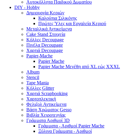
Αυτοκόλλητα Παιδικού Δωματίου
DIY - Hobby
Δημιουργία Κεριών
Καλούπια Σιλικόνης
Πρώτες Ύλες και Εργαλεία Κεριού
Μεταλλικά Αντικείμενα
Cake Stand Στοιχεία
Κόλλες Decoupage
Πινέλα Decoupage
Χαρτιά Decoupage
Papier-Mache
Papier Mache
Papier Mache Μεγέθη από XL εώς XXXL
Album
Stencil
Tape Mania
Κόλλες Glitter
Χαρτιά Scrapbooking
Χαρτοπλεκτική
Φελιζολ Αντικείμενα
Βάση Χρώματος Gesso
Βιβλία Χειροτεχνίας
Γράμματα Αριθμοί 3D
Γράμματα - Αριθμοί Papier Mache
Ξύλινα Γράμματα - Αριθμοί