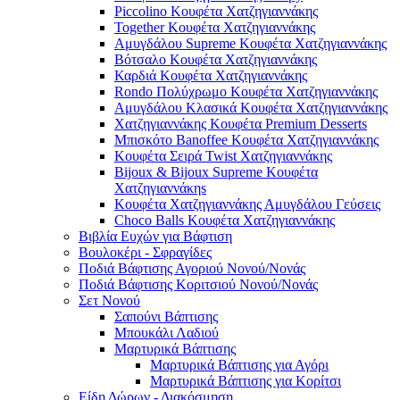
Piccolino Κουφέτα Χατζηγιαννάκης
Together Κουφέτα Χατζηγιαννάκης
Αμυγδάλου Supreme Κουφέτα Χατζηγιαννάκης
Βότσαλο Κουφέτα Χατζηγιαννάκης
Καρδιά Κουφέτα Χατζηγιαννάκης
Rondo Πολύχρωμο Κουφέτα Χατζηγιαννάκης
Αμυγδάλου Κλασικά Κουφέτα Χατζηγιαννάκης
Χατζηγιαννάκης Κουφέτα Premium Desserts
Μπισκότο Banoffee Κουφέτα Χατζηγιαννάκης
Κουφέτα Σειρά Twist Χατζηγιαννάκης
Bijoux & Bijoux Supreme Κουφέτα
Χατζηγιαννάκηs
Κουφέτα Χατζηγιαννάκης Αμυγδάλου Γεύσεις
Choco Balls Κουφέτα Χατζηγιαννάκης
Βιβλία Ευχών για Βάφτιση
Βουλοκέρι - Σφραγίδες
Ποδιά Βάφτισης Αγοριού Νονού/Νονάς
Ποδιά Βάφτισης Κοριτσιού Νονού/Νονάς
Σετ Νονού
Σαπούνι Βάπτισης
Μπουκάλι Λαδιού
Μαρτυρικά Βάπτισης
Μαρτυρικά Βάπτισης για Αγόρι
Μαρτυρικά Βάπτισης για Κορίτσι
Είδη Δώρων - Διακόσμηση