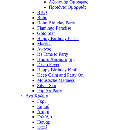
Αξεσουάρ Ομορφιάς
Προϊόντα Ομορφιάς
BBQ
Boho
Boho Birthday Party
Flamingo Paradise
Gold Star
Happy Birthday Pastel
Married
Ανανάς
It's Time to Party
Πάρτυ Αποφοίτησης
Disco Fever
Happy Birthday Kraft
Keep Calm and Party On
Moustache Madness
Silver Star
Pop Art Party
Άνα Χρώμα
Γκρι
Εκρού
Ασημί
Γαλάζιο
Ιβουάρ
Καφέ