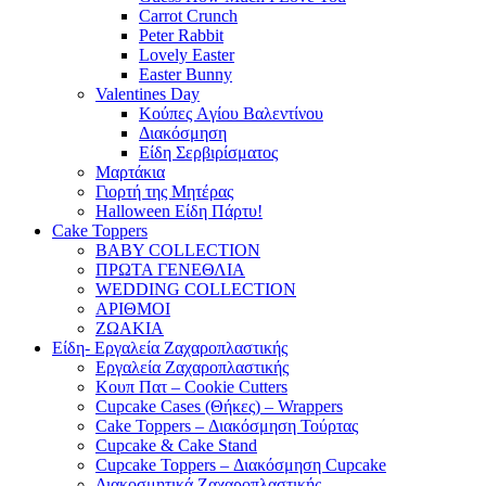
Carrot Crunch
Peter Rabbit
Lovely Easter
Easter Bunny
Valentines Day
Κούπες Aγίου Βαλεντίνου
Διακόσμηση
Είδη Σερβιρίσματος
Μαρτάκια
Γιορτή της Μητέρας
Halloween Είδη Πάρτυ!
Cake Toppers
BABY COLLECTION
ΠΡΩΤΑ ΓΕΝΕΘΛΙΑ
WEDDING COLLECTION
ΑΡΙΘΜΟΙ
ΖΩΑΚΙΑ
Είδη- Εργαλεία Ζαχαροπλαστικής
Εργαλεία Ζαχαροπλαστικής
Κουπ Πατ – Cookie Cutters
Cupcake Cases (Θήκες) – Wrappers
Cake Toppers – Διακόσμηση Τούρτας
Cupcake & Cake Stand
Cupcake Toppers – Διακόσμηση Cupcake
Διακοσμητικά Ζαχαροπλαστικής