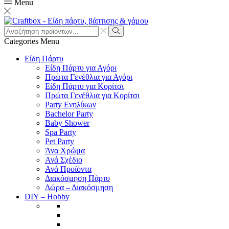
Menu
Search
input
Search
Categories
Menu
Είδη Πάρτυ
Είδη Πάρτυ για Αγόρι
Πρώτα Γενέθλια για Αγόρι
Είδη Πάρτυ για Κορίτσι
Πρώτα Γενέθλια για Κορίτσι
Party Ενηλίκων
Bachelor Party
Baby Shower
Spa Party
Pet Party
Άνα Χρώμα
Ανά Σχέδιο
Ανά Προϊόντα
Διακόσμηση Πάρτυ
Δώρα – Διακόσμηση
DIY – Hobby