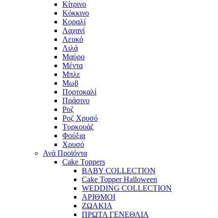
Κίτρινο
Κόκκινο
Κοραλί
Λαχανί
Λευκό
Λιλά
Μαύρο
Μέντα
Μπλε
Μωβ
Πορτοκαλί
Πράσινο
Ροζ
Ροζ Χρυσό
Τυρκουάζ
Φούξια
Χρυσό
Ανά Προϊόντα
Cake Toppers
BABY COLLECTION
Cake Topper Halloween
WEDDING COLLECTION
ΑΡΙΘΜΟΙ
ΖΩΑΚΙΑ
ΠΡΩΤΑ ΓΕΝΕΘΛΙΑ