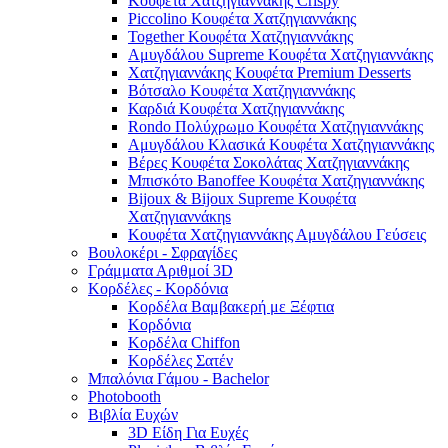
Κουφέτα Χατζηγιαννάκης Crispy
Piccolino Κουφέτα Χατζηγιαννάκης
Together Κουφέτα Χατζηγιαννάκης
Αμυγδάλου Supreme Κουφέτα Χατζηγιαννάκης
Χατζηγιαννάκης Κουφέτα Premium Desserts
Βότσαλο Κουφέτα Χατζηγιαννάκης
Καρδιά Κουφέτα Χατζηγιαννάκης
Rondo Πολύχρωμο Κουφέτα Χατζηγιαννάκης
Αμυγδάλου Κλασικά Κουφέτα Χατζηγιαννάκης
Βέρες Κουφέτα Σοκολάτας Χατζηγιαννάκης
Μπισκότο Banoffee Κουφέτα Χατζηγιαννάκης
Bijoux & Bijoux Supreme Κουφέτα
Χατζηγιαννάκηs
Κουφέτα Χατζηγιαννάκης Αμυγδάλου Γεύσεις
Βουλοκέρι - Σφραγίδες
Γράμματα Αριθμοί 3D
Κορδέλες - Κορδόνια
Κορδέλα Βαμβακερή με Ξέφτια
Κορδόνια
Κορδέλα Chiffon
Κορδέλες Σατέν
Μπαλόνια Γάμου - Bachelor
Photobooth
Βιβλία Ευχών
3D Είδη Για Ευχές