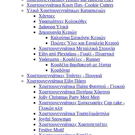
Χριστουεννιάτικα Κουπ Πατ- Cookie Cutters
Υλικά Χριστουγεννιάτικων Κατασκευών
Χάντρες
Υφασμάτινες Κολοκύθες
Διάφορα Υλικά
Δημιουργία Κεριών
Καλούπια Σιλικόνης Κεριών
Πρώτες Ύλες και Εργαλεία Κεριού
Χριστουγεννιάτικα Μεταλλικά Στοιχεία
Είδη από Plexiglass - Γυαλί - Πλαστικό
Υφάσματα - Κορδέλες - Runner
Κορδέλα βαμβακερή με ξέφτια
Κορδόνια
Χριστουγεννιάτικες Τσάντες - Πουγκιά
Χριστουγεννιάτικα Είδη Πάρτι
Χριστουγεννιάτικα Πιάτα Φαγητού - Γλυκού
Χριστουγεννιάτικα Ποτήρια Χάρτινα
Jolly Christmas Party Meri Meri
Χριστουγεννιάτικες Συσκευασίες Cup cake -
Γλυκών κλπ
Χριστουγεννιάτικα Τραπεζομάντηλα
Joyful Snowman
Χριστουγεννιάτικες Χαρτοπετσέτες
Festive Motif