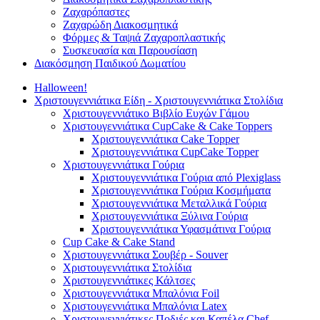
Ζαχαρόπαστες
Ζαχαρώδη Διακοσμητικά
Φόρμες & Ταψιά Ζαχαροπλαστικής
Συσκευασία και Παρουσίαση
Διακόσμηση Παιδικού Δωματίου
Halloween!
Χριστουγεννιάτικα Είδη - Χριστουγεννιάτικα Στολίδια
Χριστουγεννιάτικο Βιβλίο Ευχών Γάμου
Χριστουγεννιάτικα CupCake & Cake Toppers
Χριστουγεννιάτικα Cake Topper
Χριστουγεννιάτικα CupCake Topper
Χριστουγεννιάτικα Γούρια
Χριστουγεννιάτικα Γούρια από Plexiglass
Χριστουγεννιάτικα Γούρια Κοσμήματα
Χριστουγεννιάτικα Μεταλλικά Γούρια
Χριστουγεννιάτικα Ξύλινα Γούρια
Χριστουγεννιάτικα Υφασμάτινα Γούρια
Cup Cake & Cake Stand
Χριστουγεννιάτικα Σουβέρ - Souver
Χριστουγεννιάτικα Στολίδια
Χριστουγεννιάτικες Κάλτσες
Χριστουγεννιάτικα Μπαλόνια Foil
Χριστουγεννιάτικα Μπαλόνια Latex
Χριστουγεννιάτικες Ποδιές και Καπέλα Chef