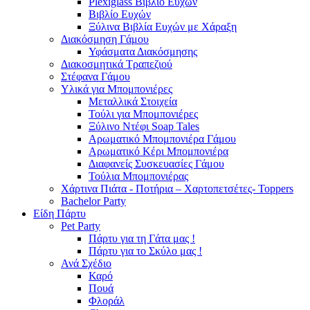
Plexiglass Βιβλίο Ευχών
Βιβλίο Ευχών
Ξύλινα Βιβλία Ευχών με Χάραξη
Διακόσμηση Γάμου
Υφάσματα Διακόσμησης
Διακοσμητικά Τραπεζιού
Στέφανα Γάμου
Υλικά για Μπομπονιέρες
Μεταλλικά Στοιχεία
Τούλι για Μπομπονιέρες
Ξύλινο Ντέφι Soap Tales
Αρωματικό Μπομπονιέρα Γάμου
Αρωματικό Κέρι Μπομπονιέρα
Διαφανείς Συσκευασίες Γάμου
Τούλια Μπομπονιέρας
Χάρτινα Πιάτα - Ποτήρια – Χαρτοπετσέτες- Toppers
Bachelor Party
Είδη Πάρτυ
Pet Party
Πάρτυ για τη Γάτα μας !
Πάρτυ για το Σκύλο μας !
Ανά Σχέδιο
Καρό
Πουά
Φλοράλ