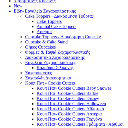
Υφασμάτινες Κορώνες
New
Είδη- Εργαλεία Ζαχαροπλαστικής
Cake Toppers - Διακόσμηση Τούρτας
Cake Toppers
Animal Cake Toppers
Αριθμοί
Cupcake Toppers - Διακόσμηση Cupcake
Cupcake & Cake Stand
Θήκες Cupcakes
Φόρμες & Ταψιά Ζαχαροπλαστικής
Διακοσμητικά Ζαχαροπλαστικής
Εργαλεία Ζαχαροπλαστικής
Καλούπια Σιλικόνης
Ζαχαρόπαστες
Ζαχαρώδη Διακοσμητικά
Κουπ Πατ - Cookie Cutters
Κουπ Πατ- Cookie Cutters Baby Shower
Κουπ Πατ- Cookie Cutters Barbie
Κουπ Πατ- Cookie Cutters Disney
Κουπ Πατ- Cookie Cutters Halloween
Κουπ Πατ- Cookie Cutters Αθλητικά
Κουπ Πατ- Cookie Cutters Αστέρια
Κουπ Πατ- Cookie Cutters Γοργόνα
Κουπ Πατ- Cookie Cutters Γράμματα - Αριθμοί