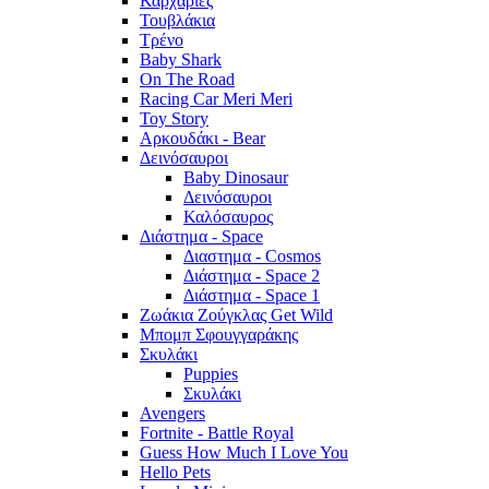
Καρχαρίες
Τουβλάκια
Τρένο
Baby Shark
On The Road
Racing Car Meri Meri
Toy Story
Αρκουδάκι - Bear
Δεινόσαυροι
Baby Dinosaur
Δεινόσαυροι
Καλόσαυρος
Διάστημα - Space
Διαστημα - Cosmos
Διάστημα - Space 2
Διάστημα - Space 1
Ζωάκια Ζούγκλας Get Wild
Μπομπ Σφουγγαράκης
Σκυλάκι
Puppies
Σκυλάκι
Avengers
Fortnite - Battle Royal
Guess How Much I Love You
Hello Pets