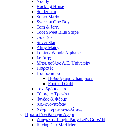
Noddy
Rocking Horse
Spiderman
Super Mario
Sweet at One Boy
Tom & Jerry
Toot Sweet Blue Stripe
Gold Star
Silver Star
Ahoy Matey
Γουΐνι / Winnie Alphabet
Ιππότης
Μπαμπούλας Α.Ε. University
Πειρατές
Ποδόσφαιρο
Ποδόσφαιρο Champions
Football Gold
Ταχυδρόμος Πατ
Τόμας το Τρενάκι
Φινέας & Φέρμπ
Χελωνονιτζάκια
Χένρι Τερατοαγκαλίτσας
Πρώτα Γενέθλια για Αγόρι
Ζούγκλα - Jungle Party Let's Go Wild
Racing Car Meri Meri