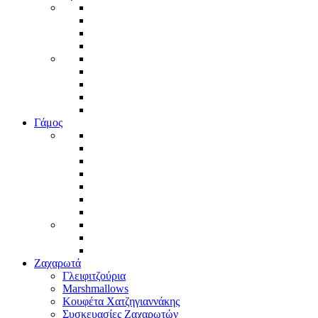
Γάμος
Ζαχαρωτά
Γλειφιτζούρια
Marshmallows
Κουφέτα Χατζηγιαννάκης
Συσκευασίες Ζαχαρωτών