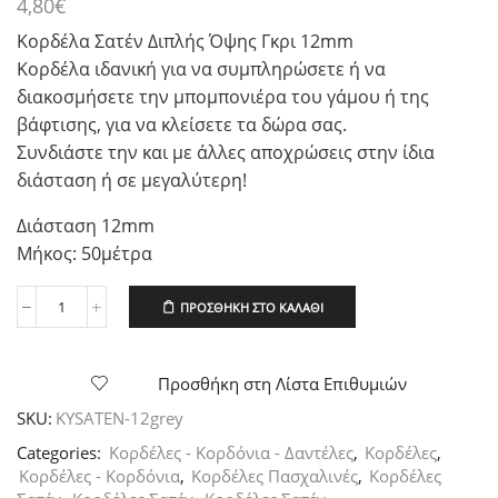
4,80
€
Κορδέλα Σατέν Διπλής Όψης Γκρι 12mm
Κορδέλα ιδανική για να συμπληρώσετε ή να
διακοσμήσετε την μπομπονιέρα του γάμου ή της
βάφτισης, για να κλείσετε τα δώρα σας.
Συνδιάστε την και με άλλες αποχρώσεις στην ίδια
διάσταση ή σε μεγαλύτερη!
Διάσταση 12mm
Μήκος: 50μέτρα
ΠΡΟΣΘΉΚΗ ΣΤΟ ΚΑΛΆΘΙ
Κορδέλα
Σατέν
Διπλής
Όψης
Προσθήκη στη Λίστα Επιθυμιών
Γκρι
SKU:
KYSATEN-12grey
12mm
ποσότητα
Categories:
Κορδέλες - Κορδόνια - Δαντέλες
,
Κορδέλες
,
Κορδέλες - Κορδόνια
,
Κορδέλες Πασχαλινές
,
Κορδέλες