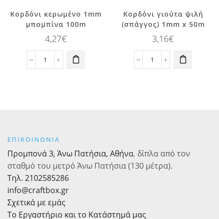
Αυτό το
Κορδόνι κερωμένο 1mm
Κορδόνι γιούτα ψιλή
προϊόν έχει
μπομπίνα 100m
(σπάγγος) 1mm x 50m
πολλαπλές
4,27
€
3,16
€
παραλλαγές.
Οι επιλογές
Κορδόνι
Κορδόνι
μπορούν να
κερωμένο
γιούτα
επιλεγούν
1mm
ψιλή
στη σελίδα
μπομπίνα
(σπάγγος)
του
100m
1mm
προϊόντος
ποσότητα
x
50m
ποσότητα
ΕΠΙΚΟΙΝΩΝΙΑ
Προμπονά 3, Άνω Πατήσια, Αθήνα
,
δίπλα από τον
σταθμό του μετρό Άνω Πατήσια (130 μέτρα).
Τηλ. 2102585286
info@craftbox.gr
Σχετικά με εμάς
Το Εργαστήριο και το Κατάστημά μας