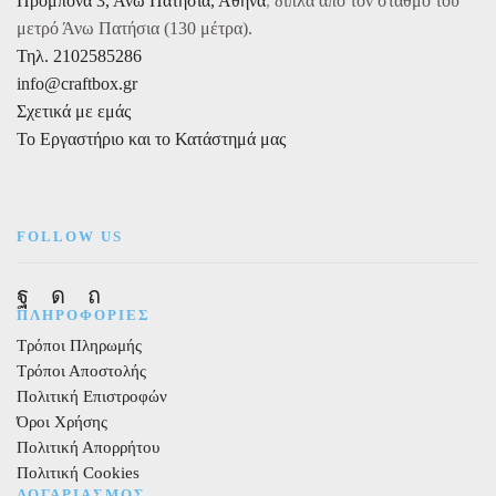
Προμπονά 3, Άνω Πατήσια, Αθήνα
,
δίπλα από τον σταθμό του
1
μετρό Άνω Πατήσια (130 μέτρα).
ποσότητα
Τηλ. 2102585286
info@craftbox.gr
Σχετικά με εμάς
Το Εργαστήριο και το Κατάστημά μας
FOLLOW US
Facebook
Instagram
Pinterest
ΠΛΗΡΟΦΟΡΙΕΣ
Τρόποι Πληρωμής
Τρόποι Αποστολής
Πολιτική Επιστροφών
Όροι Χρήσης
Πολιτική Απορρήτου
Πολιτική Cookies
ΛΟΓΑΡΙΑΣΜΟΣ