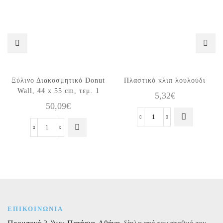
Ξύλινο Διακοσμητικό Donut
Πλαστικό κλιπ λουλούδι
Wall, 44 x 55 cm, τεμ. 1
5,32
€
50,09
€
Πλαστικό
Ξύλινο
κλιπ
Διακοσμητικό
λουλούδι
Donut
ποσότητα
Wall,
44
x
55
cm,
ΕΠΙΚΟΙΝΩΝΙΑ
τεμ.