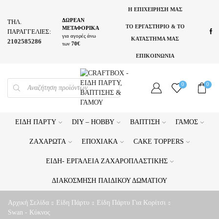
Η ΕΠΙΧΕΙΡΗΣΗ ΜΑΣ
ΔΩΡΕΑΝ
ΤΗΛ.
ΤΟ ΕΡΓΑΣΤΗΡΙΟ & ΤΟ
ΜΕΤΑΦΟΡΙΚΑ
ΠΑΡΑΓΓΕΛΙΕΣ:
για αγορές άνω
ΚΑΤΑΣΤΗΜΑ ΜΑΣ
2102585286
των
70€
ΕΠΙΚΟΙΝΩΝΙΑ
PRODUCTS
0
0
SEARCH
ΕΊΔΗ ΠΆΡΤΥ
DIY – HOBBY
ΒΆΠΤΙΣΗ
ΓΆΜΟΣ
ΖΑΧΑΡΩΤΆ
ΕΠΟΧΙΑΚΆ
CAKE TOPPERS
ΕΊΔΗ- ΕΡΓΑΛΕΊΑ ΖΑΧΑΡΟΠΛΑΣΤΙΚΉΣ
ΔΙΑΚΌΣΜΗΣΗ ΠΑΙΔΙΚΟΎ ΔΩΜΑΤΊΟΥ
Αρχική Σελίδα
Είδη Πάρτυ
Είδη Πάρτυ Για Κορίτσι
Swan - Κύκνος