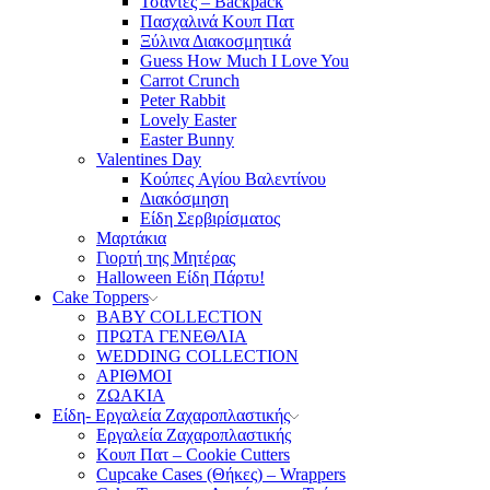
Τσάντες – Backpack
Πασχαλινά Κουπ Πατ
Ξύλινα Διακοσμητικά
Guess How Much I Love You
Carrot Crunch
Peter Rabbit
Lovely Easter
Easter Bunny
Valentines Day
Κούπες Aγίου Βαλεντίνου
Διακόσμηση
Είδη Σερβιρίσματος
Μαρτάκια
Γιορτή της Μητέρας
Halloween Είδη Πάρτυ!
Cake Toppers
BABY COLLECTION
ΠΡΩΤΑ ΓΕΝΕΘΛΙΑ
WEDDING COLLECTION
ΑΡΙΘΜΟΙ
ΖΩΑΚΙΑ
Είδη- Εργαλεία Ζαχαροπλαστικής
Εργαλεία Ζαχαροπλαστικής
Κουπ Πατ – Cookie Cutters
Cupcake Cases (Θήκες) – Wrappers