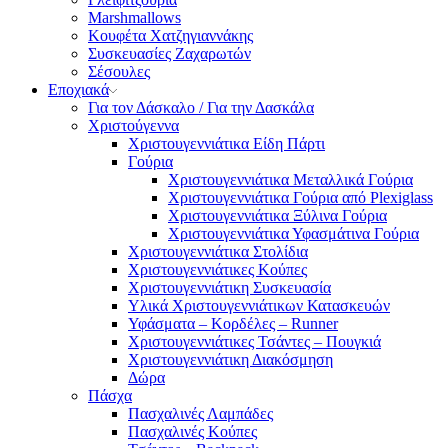
Marshmallows
Κουφέτα Χατζηγιαννάκης
Συσκευασίες Ζαχαρωτών
Σέσουλες
Εποχιακά
Για τον Δάσκαλο / Για την Δασκάλα
Χριστούγεννα
Χριστουγεννιάτικα Είδη Πάρτι
Γούρια
Χριστουγεννιάτικα Μεταλλικά Γούρια
Χριστουγεννιάτικα Γούρια από Plexiglass
Χριστουγεννιάτικα Ξύλινα Γούρια
Χριστουγεννιάτικα Υφασμάτινα Γούρια
Χριστουγεννιάτικα Στολίδια
Χριστουγεννιάτικες Κούπες
Χριστουγεννιάτικη Συσκευασία
Υλικά Χριστουγεννιάτικων Κατασκευών
Υφάσματα – Κορδέλες – Runner
Χριστουγεννιάτικες Τσάντες – Πουγκιά
Χριστουγεννιάτικη Διακόσμηση
Δώρα
Πάσχα
Πασχαλινές Λαμπάδες
Πασχαλινές Κούπες