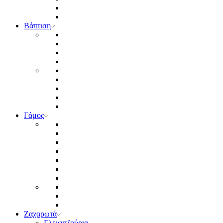
Βάπτιση
Γάμος
Ζαχαρωτά
Γλειφιτζούρια