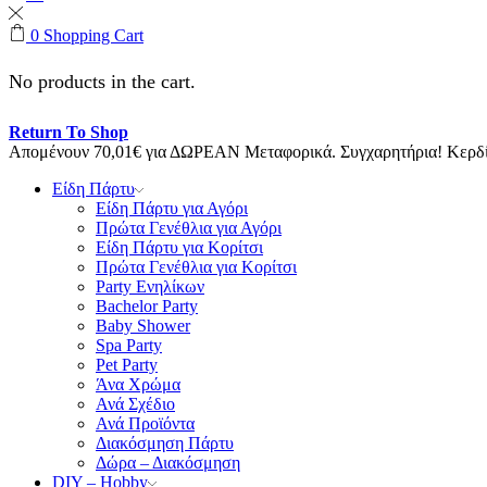
0
Shopping Cart
No products in the cart.
Return To Shop
Απομένουν
70,01
€
για ΔΩΡΕΑΝ Μεταφορικά.
Συγχαρητήρια! Κερ
Είδη Πάρτυ
Είδη Πάρτυ για Αγόρι
Πρώτα Γενέθλια για Αγόρι
Είδη Πάρτυ για Κορίτσι
Πρώτα Γενέθλια για Κορίτσι
Party Ενηλίκων
Bachelor Party
Baby Shower
Spa Party
Pet Party
Άνα Χρώμα
Ανά Σχέδιο
Ανά Προϊόντα
Διακόσμηση Πάρτυ
Δώρα – Διακόσμηση
DIY – Hobby