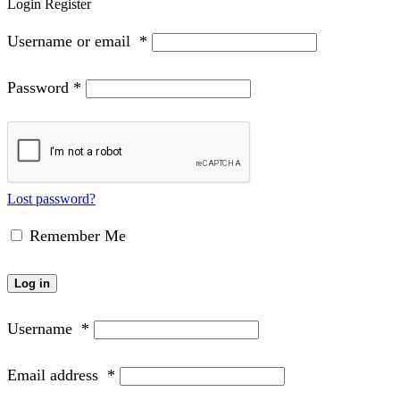
Login
Register
Username or email
*
Password
*
Lost password?
Remember Me
Log in
Username
*
Email address
*