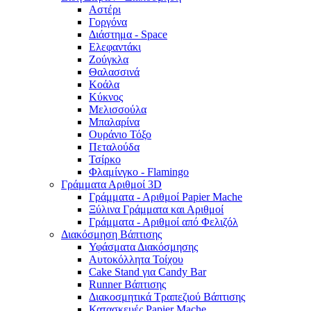
Αστέρι
Γοργόνα
Διάστημα - Space
Ελεφαντάκι
Ζούγκλα
Θαλασσινά
Κοάλα
Κύκνος
Μελισσούλα
Μπαλαρίνα
Ουράνιο Τόξο
Πεταλούδα
Τσίρκο
Φλαμίνγκο - Flamingo
Γράμματα Αριθμοί 3D
Γράμματα - Αριθμοί Papier Mache
Ξύλινα Γράμματα και Αριθμοί
Γράμματα - Αριθμοί από Φελιζόλ
Διακόσμηση Βάπτισης
Υφάσματα Διακόσμησης
Αυτοκόλλητα Τοίχου
Cake Stand για Candy Bar
Runner Βάπτισης
Διακοσμητικά Τραπεζιού Βάπτισης
Κατασκευές Papier Mache