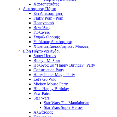
Χαρτοπετσέτες
Διακόσμηση Πάρτυ
Σετ Διακόσμησης
Fluffy Pom - Pom
Honeycomb
Βεντάλιες
Γιρλάντες
Σπιράλ Οροφής
Υπόλοιπη Διακόσμηση
Χάρτινες Διακοσμητικές Μπάλες
Είδη Πάρτυ για Αγόρι
Super Heroes
Bluey - Μπλουι
Πολύχρωμο "Happy Birthday" Party
Construction Party
Harry Potter Magic Party
Let's Go Wild
Mickey Mouse Party
Blue Happy Birthday
Paw Patrol
Star Wars
Star Wars The Mandalorian
Star Wars Super Heroes
Αλιγάτορας
Καρχαρίες