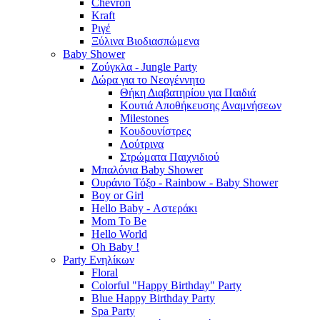
Chevron
Kraft
Ριγέ
Ξύλινα Βιοδιασπώμενα
Baby Shower
Ζούγκλα - Jungle Party
Δώρα για το Νεογέννητο
Θήκη Διαβατηρίου για Παιδιά
Κουτιά Αποθήκευσης Αναμνήσεων
Milestones
Κουδουνίστρες
Λούτρινα
Στρώματα Παιχνιδιού
Μπαλόνια Baby Shower
Ουράνιο Τόξο - Rainbow - Baby Shower
Boy or Girl
Hello Baby - Αστεράκι
Mom To Be
Hello World
Oh Baby !
Party Ενηλίκων
Floral
Colorful "Happy Birthday" Party
Blue Happy Birthday Party
Spa Party