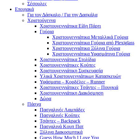
Σέσουλες
Εποχιακά
Για τον Δάσκαλο / Για την Δασκάλα
Χριστούγεννα
Χριστουγεννιάτικα Είδη Πάρτι
Γούρια
Χριστουγεννιάτικα Μεταλλικά Γούρια
Χριστουγεννιάτικα Γούρια από Plexiglass
Χριστουγεννιάτικα Ξύλινα Γούρια
Χριστουγεννιάτικα Υφασμάτινα Γούρια
Χριστουγεννιάτικα Στολίδια
Χριστουγεννιάτικες Κούπες
Χριστουγεννιάτικη Συσκευασία
Υλικά Χριστουγεννιάτικων Κατασκευών
Υφάσματα – Κορδέλες – Runner
Χριστουγεννιάτικες Τσάντες – Πουγκιά
Χριστουγεννιάτικη Διακόσμηση
Δώρα
Πάσχα
Πασχαλινές Λαμπάδες
Πασχαλινές Κούπες
Τσάντες – Backpack
Πασχαλινά Κουπ Πατ
Ξύλινα Διακοσμητικά
Guess How Much I Love You