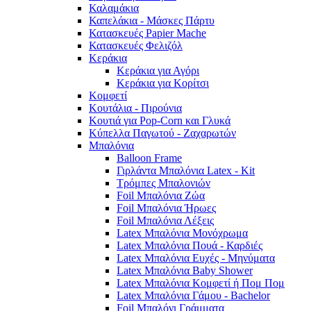
Καλαμάκια
Καπελάκια - Μάσκες Πάρτυ
Κατασκευές Papier Mache
Κατασκευές Φελιζόλ
Κεράκια
Κεράκια για Αγόρι
Κεράκια για Κορίτσι
Κομφετί
Κουτάλια - Πιρούνια
Κουτιά για Pop-Corn και Γλυκά
Κύπελλα Παγωτού - Ζαχαρωτών
Μπαλόνια
Balloon Frame
Γιρλάντα Μπαλόνια Latex - Kit
Τρόμπες Μπαλονιών
Foil Μπαλόνια Ζώα
Foil Μπαλόνια Ήρωες
Foil Μπαλόνια Λέξεις
Latex Μπαλόνια Μονόχρωμα
Latex Μπαλόνια Πουά - Καρδιές
Latex Μπαλόνια Ευχές - Μηνύματα
Latex Μπαλόνια Baby Shower
Latex Μπαλόνια Κομφετί ή Πομ Πομ
Latex Μπαλόνια Γάμου - Bachelor
Foil Μπαλόνι Γράμματα