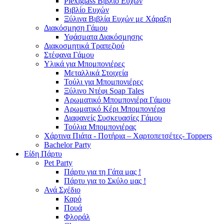
Plexiglass Βιβλίο Ευχών
Βιβλίο Ευχών
Ξύλινα Βιβλία Ευχών με Χάραξη
Διακόσμηση Γάμου
Υφάσματα Διακόσμησης
Διακοσμητικά Τραπεζιού
Στέφανα Γάμου
Υλικά για Μπομπονιέρες
Μεταλλικά Στοιχεία
Τούλι για Μπομπονιέρες
Ξύλινο Ντέφι Soap Tales
Αρωματικό Μπομπονιέρα Γάμου
Αρωματικό Κέρι Μπομπονιέρα
Διαφανείς Συσκευασίες Γάμου
Τούλια Μπομπονιέρας
Χάρτινα Πιάτα - Ποτήρια – Χαρτοπετσέτες- Toppers
Bachelor Party
Είδη Πάρτυ
Pet Party
Πάρτυ για τη Γάτα μας !
Πάρτυ για το Σκύλο μας !
Ανά Σχέδιο
Καρό
Πουά
Φλοράλ