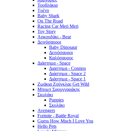
Τουβλάκια
Τρένο
Baby Shark
On The Road
Racing Car Meri Meri
Toy Story
Αρκουδάκι - Bear
Δεινόσαυροι
Baby Dinosaur
Δεινόσαυροι
Καλόσαυρος
Διάστημα - Space
Διαστημα - Cosmos
Διάστημα - Space 2
Διάστημα - Space 1
Ζωάκια Ζούγκλας Get Wild
Μπομπ Σφουγγαράκης
Σκυλάκι
Puppies
Σκυλάκι
Avengers
Fortnite - Battle Royal
Guess How Much I Love You
Hello Pets