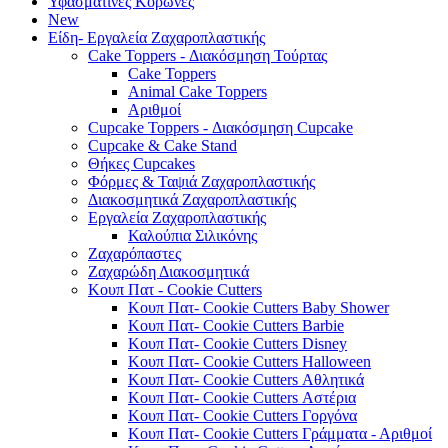
Υφασμάτινες Κορώνες
New
Είδη- Εργαλεία Ζαχαροπλαστικής
Cake Toppers - Διακόσμηση Τούρτας
Cake Toppers
Animal Cake Toppers
Αριθμοί
Cupcake Toppers - Διακόσμηση Cupcake
Cupcake & Cake Stand
Θήκες Cupcakes
Φόρμες & Ταψιά Ζαχαροπλαστικής
Διακοσμητικά Ζαχαροπλαστικής
Εργαλεία Ζαχαροπλαστικής
Καλούπια Σιλικόνης
Ζαχαρόπαστες
Ζαχαρώδη Διακοσμητικά
Κουπ Πατ - Cookie Cutters
Κουπ Πατ- Cookie Cutters Baby Shower
Κουπ Πατ- Cookie Cutters Barbie
Κουπ Πατ- Cookie Cutters Disney
Κουπ Πατ- Cookie Cutters Halloween
Κουπ Πατ- Cookie Cutters Αθλητικά
Κουπ Πατ- Cookie Cutters Αστέρια
Κουπ Πατ- Cookie Cutters Γοργόνα
Κουπ Πατ- Cookie Cutters Γράμματα - Αριθμοί