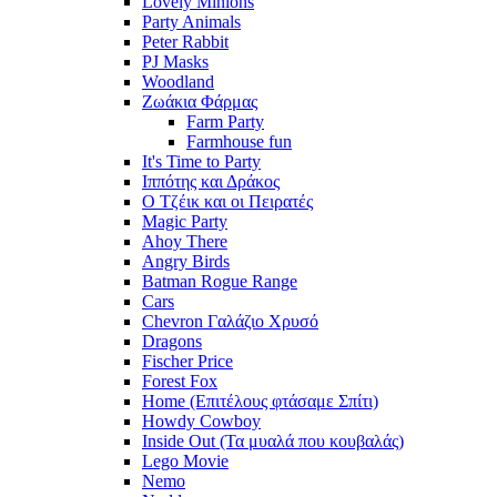
Lovely Minions
Party Animals
Peter Rabbit
PJ Masks
Woodland
Ζωάκια Φάρμας
Farm Party
Farmhouse fun
It's Time to Party
Ιππότης και Δράκος
Ο Τζέικ και οι Πειρατές
Magic Party
Ahoy There
Angry Birds
Batman Rogue Range
Cars
Chevron Γαλάζιο Χρυσό
Dragons
Fischer Price
Forest Fox
Home (Επιτέλους φτάσαμε Σπίτι)
Howdy Cowboy
Inside Out (Τα μυαλά που κουβαλάς)
Lego Movie
Nemo