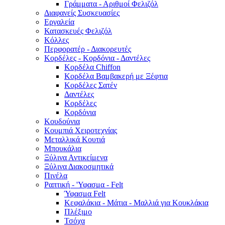
Γράμματα - Αριθμοί Φελιζόλ
Διαφανείς Συσκευασίες
Εργαλεία
Κατασκευές Φελιζόλ
Κόλλες
Περφορατέρ - Διακορευτές
Κορδέλες - Κορδόνια - Δαντέλες
Κορδέλα Chiffon
Κορδέλα Βαμβακερή με Ξέφτια
Κορδέλες Σατέν
Δαντέλες
Κορδέλες
Κορδόνια
Κουδούνια
Κουμπιά Χειροτεχνίας
Μεταλλικά Κουτιά
Μπουκάλια
Ξύλινα Αντικείμενα
Ξύλινα Διακοσμητικά
Πινέλα
Ραπτική - 'Υφασμα - Felt
Ύφασμα Felt
Κεφαλάκια - Μάτια - Μαλλιά για Κουκλάκια
Πλέξιμο
Τσόχα