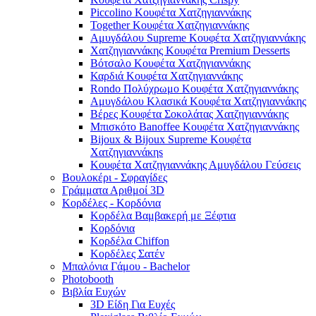
Piccolino Κουφέτα Χατζηγιαννάκης
Together Κουφέτα Χατζηγιαννάκης
Αμυγδάλου Supreme Κουφέτα Χατζηγιαννάκης
Χατζηγιαννάκης Κουφέτα Premium Desserts
Βότσαλο Κουφέτα Χατζηγιαννάκης
Καρδιά Κουφέτα Χατζηγιαννάκης
Rondo Πολύχρωμο Κουφέτα Χατζηγιαννάκης
Αμυγδάλου Κλασικά Κουφέτα Χατζηγιαννάκης
Βέρες Κουφέτα Σοκολάτας Χατζηγιαννάκης
Μπισκότο Banoffee Κουφέτα Χατζηγιαννάκης
Bijoux & Bijoux Supreme Κουφέτα
Χατζηγιαννάκηs
Κουφέτα Χατζηγιαννάκης Αμυγδάλου Γεύσεις
Βουλοκέρι - Σφραγίδες
Γράμματα Αριθμοί 3D
Κορδέλες - Κορδόνια
Κορδέλα Βαμβακερή με Ξέφτια
Κορδόνια
Κορδέλα Chiffon
Κορδέλες Σατέν
Μπαλόνια Γάμου - Bachelor
Photobooth
Βιβλία Ευχών
3D Είδη Για Ευχές