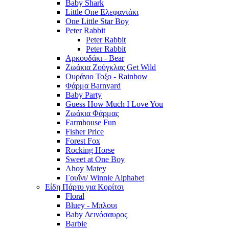
Baby Shark
Little One Ελεφαντάκι
One Little Star Boy
Peter Rabbit
Peter Rabbit
Peter Rabbit
Αρκουδάκι - Bear
Ζωάκια Ζούγκλας Get Wild
Ουράνιο Τοξο - Rainbow
Φάρμα Barnyard
Baby Party
Guess How Much I Love You
Ζωάκια Φάρμας
Farmhouse Fun
Fisher Price
Forest Fox
Rocking Horse
Sweet at One Boy
Ahoy Matey
Γουΐνι/ Winnie Alphabet
Είδη Πάρτυ για Κορίτσι
Floral
Bluey - Μπλουι
Baby Δεινόσαυρος
Barbie