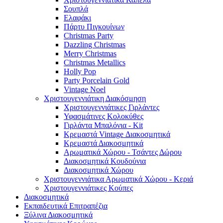
Σουπλά
Ελαφάκι
Πάρτυ Πιγκουίνων
Christmas Party
Dazzling Christmas
Merry Christmas
Christmas Metallics
Holly Pop
Party Porcelain Gold
Vintage Noel
Χριστουγεννιάτικη Διακόσμηση
Χριστουγεννιάτικες Γιρλάντες
Υφασμάτινες Κολοκύθες
Γιρλάντα Μπαλόνια - Kit
Κρεμαστά Vintage Διακοσμητικά
Κρεμαστά Διακοσμητικά
Αρωματικά Χώρου - Τσάντες Δώρου
Διακοσμητικά Κουδούνια
Διακοσμητικά Χώρου
Χριστουγεννιάτικα Αρωματικά Χώρου - Κεριά
Χριστουγεννιάτικες Κούπες
Διακοσμητικά
Εκπαιδευτικά Επιτραπέζια
Ξύλινα Διακοσμητικά