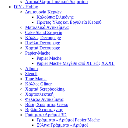
Αυτοκόλλητα Παιδικού Δωματίου
DIY - Hobby
Δημιουργία Κεριών
Καλούπια Σιλικόνης
Πρώτες Ύλες και Εργαλεία Κεριού
Μεταλλικά Αντικείμενα
Cake Stand Στοιχεία
Κόλλες Decoupage
Πινέλα Decoupage
Χαρτιά Decoupage
Papier-Mache
Papier Mache
Papier Mache Μεγέθη από XL εώς XXXL
Album
Stencil
Tape Mania
Κόλλες Glitter
Χαρτιά Scrapbooking
Χαρτοπλεκτική
Φελιζολ Αντικείμενα
Βάση Χρώματος Gesso
Βιβλία Χειροτεχνίας
Γράμματα Αριθμοί 3D
Γράμματα - Αριθμοί Papier Mache
Ξύλινα Γράμματα - Αριθμοί