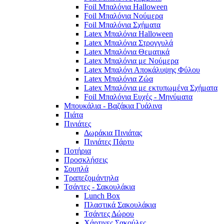
Foil Μπαλόνια Halloween
Foil Μπαλόνια Νούμερα
Foil Μπαλόνια Σχήματα
Latex Μπαλόνια Halloween
Latex Μπαλόνια Στρογγυλά
Latex Μπαλόνια Θεματικά
Latex Μπαλόνια με Νούμερα
Latex Μπαλόνι Αποκάλυψης Φύλου
Latex Μπαλόνια Ζώα
Latex Μπαλόνια με εκτυπωμένα Σχήματα
Foil Μπαλόνια Ευχές - Μηνύματα
Μπουκάλια - Βαζάκια Γυάλινα
Πιάτα
Πινιάτες
Δωράκια Πινιάτας
Πινιάτες Πάρτυ
Ποτήρια
Προσκλήσεις
Σουπλά
Τραπεζομάντηλα
Τσάντες - Σακουλάκια
Lunch Box
Πλαστικά Σακουλάκια
Τσάντες Δώρου
Χάρτινες Σακούλες