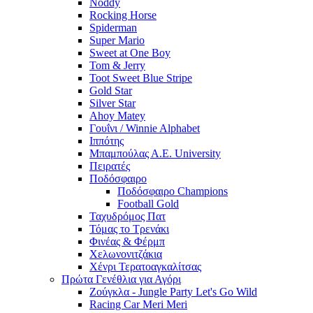
Noddy
Rocking Horse
Spiderman
Super Mario
Sweet at One Boy
Tom & Jerry
Toot Sweet Blue Stripe
Gold Star
Silver Star
Ahoy Matey
Γουΐνι / Winnie Alphabet
Ιππότης
Μπαμπούλας Α.Ε. University
Πειρατές
Ποδόσφαιρο
Ποδόσφαιρο Champions
Football Gold
Ταχυδρόμος Πατ
Τόμας το Τρενάκι
Φινέας & Φέρμπ
Χελωνονιτζάκια
Χένρι Τερατοαγκαλίτσας
Πρώτα Γενέθλια για Αγόρι
Ζούγκλα - Jungle Party Let's Go Wild
Racing Car Meri Meri