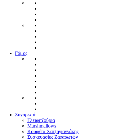
Γάμος
Ζαχαρωτά
Γλειφιτζούρια
Marshmallows
Κουφέτα Χατζηγιαννάκης
Συσκευασίες Ζαχαρωτών