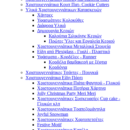
Χριστουεννιάτικα Κουπ Πατ- Cookie Cutters
Υλικά Χριστουγεννιάτικων Κατασκευών
Χάντρες
Υφασμάτινες Κολοκύθες
Διάφορα Υλικά
Δημιουργία Κεριών
Καλούπια Σιλικόνης Κεριών
Πρώτες Ύλες και Εργαλεία Κεριού
Χριστουγεννιάτικα Μεταλλικά Στοιχεία
Είδη από Plexiglass - Γυαλί - Πλαστικό
Υφάσματα - Κορδέλες - Runner
Κορδέλα βαμβακερή με ξέφτια
Κορδόνια
Χριστουγεννιάτικες Τσάντες - Πουγκιά
Χριστουγεννιάτικα Είδη Πάρτι
Χριστουγεννιάτικα Πιάτα Φαγητού - Γλυκού
Χριστουγεννιάτικα Ποτήρια Χάρτινα
Jolly Christmas Party Meri Meri
Χριστουγεννιάτικες Συσκευασίες Cup cake -
Γλυκών κλπ
Χριστουγεννιάτικα Τραπεζομάντηλα
Joyful Snowman
Χριστουγεννιάτικες Χαρτοπετσέτες
Festive Motif
Χριστουγεννιάτικα Καπέλα