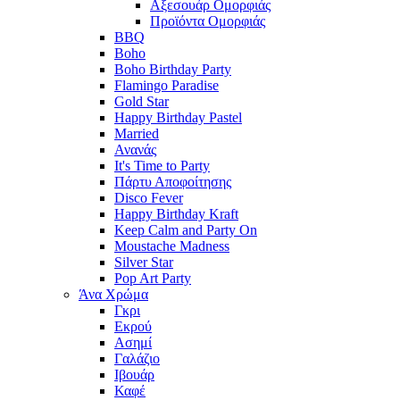
Αξεσουάρ Ομορφιάς
Προϊόντα Ομορφιάς
BBQ
Boho
Boho Birthday Party
Flamingo Paradise
Gold Star
Happy Birthday Pastel
Married
Ανανάς
It's Time to Party
Πάρτυ Αποφοίτησης
Disco Fever
Happy Birthday Kraft
Keep Calm and Party On
Moustache Madness
Silver Star
Pop Art Party
Άνα Χρώμα
Γκρι
Εκρού
Ασημί
Γαλάζιο
Ιβουάρ
Καφέ