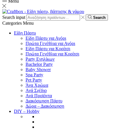
Menu
Search input
Search
Categories
Menu
Είδη Πάρτυ
Είδη Πάρτυ για Αγόρι
Πρώτα Γενέθλια για Αγόρι
Είδη Πάρτυ για Κορίτσι
Πρώτα Γενέθλια για Κορίτσι
Party Ενηλίκων
Bachelor Party
Baby Shower
Spa Party
Pet Party
Άνα Χρώμα
Ανά Σχέδιο
Ανά Προϊόντα
Διακόσμηση Πάρτυ
Δώρα – Διακόσμηση
DIY – Hobby