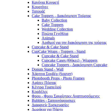
Κανόνια Κονφετί
Κουρτίνες
Τατουάζ
Cake Toppers - Διακόσμηση Τούρτας
Baby Collection
Cake Toppers
Wedding Collection
Πρώτα Γενέθλια
Animals
Αριθμοί για την διακόσμηση της τούρτας
Cupcake & Cake Stand
CupCake Wraps - Toppers - Stand
Cupcake & Cake Stand
Cupcake Cases (Θήκες) - Wrappers
Cupcake Toppers - Διακόσμηση Cupcake
Donuts Stand - Wall
Χάρτινα Σουβέρ (Souver)
Photobooth Props - Photo Frames
Αφίσες Πόρτας
Κέντρα Τραπεζιού
Κορδέλες
Φρου - Φρου Σφυρίχτρες Αναπτυσσόμενες
Bubbles - Σαπουνόφουσκες
Διαφανείς Συσκευασίες
Δωράκια για Πάρτυ