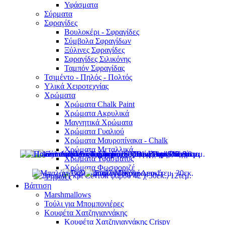
Υφάσματα
Σύρματα
Σφραγίδες
Βουλοκέρι - Σφραγίδες
Σύμβολα Σφραγίδων
Ξύλινες Σφραγίδες
Σφραγίδες Σιλικόνης
Ταμπόν Σφραγίδας
Τσιμέντο - Πηλός - Πολτός
Υλικά Χειροτεχνίας
Χρώματα
Χρώματα Chalk Paint
Χρώματα Ακρυλικά
Μαγνητικά Χρώματα
Χρώματα Γυαλιού
Χρώματα Μαυροπίνακα - Chalk
Χρώματα Μεταλλικά
Χρώματα Υφάσματος
Χρώματα Φωσφοριζέ
Ψηφίδες
Βάπτιση
Marshmallows
Τούλι για Μπομπονιέρες
Κουφέτα Χατζηγιαννάκης
Κουφέτα Χατζηγιαννάκης Crispy