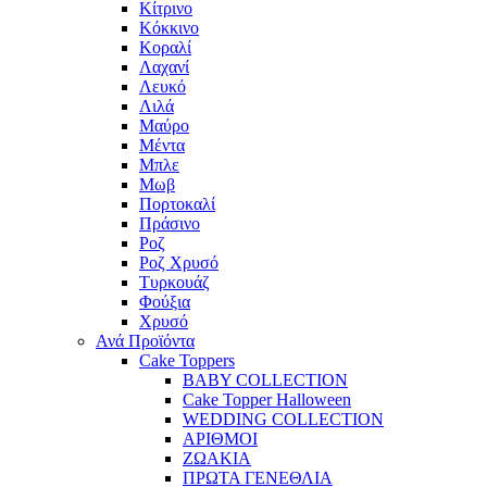
Κίτρινο
Κόκκινο
Κοραλί
Λαχανί
Λευκό
Λιλά
Μαύρο
Μέντα
Μπλε
Μωβ
Πορτοκαλί
Πράσινο
Ροζ
Ροζ Χρυσό
Τυρκουάζ
Φούξια
Χρυσό
Ανά Προϊόντα
Cake Toppers
BABY COLLECTION
Cake Topper Halloween
WEDDING COLLECTION
ΑΡΙΘΜΟΙ
ΖΩΑΚΙΑ
ΠΡΩΤΑ ΓΕΝΕΘΛΙΑ