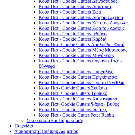
Κουπ Πατ - Cookie Cutters Δεινόσαυρος
Κουπ Πατ - Cookie Cutters Διάστημα
Κουπ Πατ - Cookie Cutters Ζώα
Κουπ Πατ - Cookie Cutters Διάφορα Σχέδια
Κουπ Πατ - Cookie Cutters Ζώα της Ζούγκλας
Κουπ Πατ - Cookie Cutters Ζώα του Δάσους
Κουπ Πατ - Cookie Cutters Ινδιάνος
Κουπ Πατ - Cookie Cutters Καρδιά
Κουπ Πατ- Cookie Cutters Λουλούδι - Φυτά
Κουπ Πατ - Cookie Cutters Μέσα Μεταφοράς
Κουπ Πατ - Cookie Cutters Μονόκερος
Κουπ Πατ - Cookie Cutters Ουράνιο Τόξο -
Σύννεφο
Κουπ Πατ - Cookie Cutters Πασχαλινά
Κουπ Πατ - Cookie Cutters Πριγκίπισσα
Κουπ Πατ - Cookie Cutters Πρώτα Γενέθλια
Κουπ Πατ- Cookie Cutters Σκυλάκι
Κουπ Πατ- Cookie Cutters Τροπικό
Κουπ Πατ - Cookie Cutters Χιονονιφάδα
Κουπ Πατ- Cookie Cutters Ψάρια - Βυθός
Κουπ Πατ - Cookie Cutters Ιππότες
Κουπ Πατ - Cookie Cutter Peter Rabbit
Συσκευασία και Παρουσίαση
Παιχνίδια
Διακόσμηση Παιδικού Δωματίου