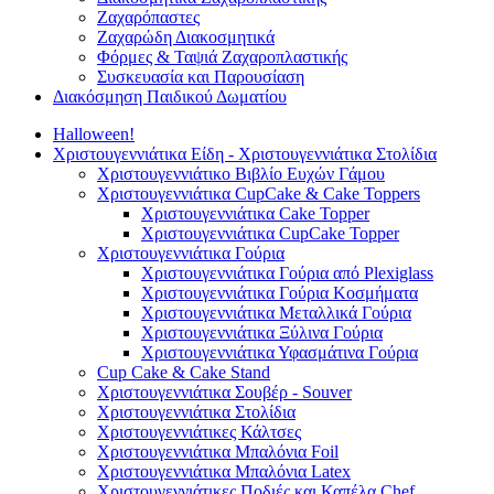
Ζαχαρόπαστες
Ζαχαρώδη Διακοσμητικά
Φόρμες & Ταψιά Ζαχαροπλαστικής
Συσκευασία και Παρουσίαση
Διακόσμηση Παιδικού Δωματίου
Halloween!
Χριστουγεννιάτικα Είδη - Χριστουγεννιάτικα Στολίδια
Χριστουγεννιάτικο Βιβλίο Ευχών Γάμου
Χριστουγεννιάτικα CupCake & Cake Toppers
Χριστουγεννιάτικα Cake Topper
Χριστουγεννιάτικα CupCake Topper
Χριστουγεννιάτικα Γούρια
Χριστουγεννιάτικα Γούρια από Plexiglass
Χριστουγεννιάτικα Γούρια Κοσμήματα
Χριστουγεννιάτικα Μεταλλικά Γούρια
Χριστουγεννιάτικα Ξύλινα Γούρια
Χριστουγεννιάτικα Υφασμάτινα Γούρια
Cup Cake & Cake Stand
Χριστουγεννιάτικα Σουβέρ - Souver
Χριστουγεννιάτικα Στολίδια
Χριστουγεννιάτικες Κάλτσες
Χριστουγεννιάτικα Μπαλόνια Foil
Χριστουγεννιάτικα Μπαλόνια Latex
Χριστουγεννιάτικες Ποδιές και Καπέλα Chef