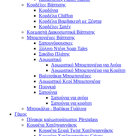
Κορδέλες Βάπτισης
Κορδόνια
Κορδέλα Chiffon
Κορδέλα Βαμβακερή με Ξέφτια
Κορδέλες Σατέν
Κρεμαστά Διακοσμητικά Βάπτισης
Μπομπονιέρες Βάπτισης
Σαπουνόφουσκες
Ξύλινο Ντέφι Soap Tales
Σακίδιο Πλάτης
Αρωματικό
Αρωματικό Μπομπονιέρα για Αγόρι
Αρωματικό Μπομπονιέρα για Κορίτσι
Βαλιτσάκια Μπομπονιέρες
Αρωματικό Κερί Μπομπονιέρα
Πουγκιά
Σαπούνια
Σαπούνια για αγόρι
Σαπούνια για κορίτσι
Μπουκάλια - Βαζάκια Γυάλινα
Γάμος
Πίνακας καλωσορίσματος Plexiglass
Κουφέτα Χατζηγιαννάκης
Κουφέτα Σειρά Twist Χατζηγιαννάκης
Κουφέτα Χατζηγιαννάκης Crispy