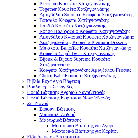
Piccolino Κουφέτα Χατζηγιαννάκης
Together Κουφέτα Χατζηγιαννάκης
Αμυγδάλου Supreme Κουφέτα Χατζηγιαννάκης
Βότσαλο Κουφέτα Χατζηγιαννάκης
Καρδιά Κουφέτα Χατζηγιαννάκης
Rondo Πολύχρωμο Κουφέτα Χατζηγιαννάκης
Αμυγδάλου Κλασικά Κουφέτα Χατζηγιαννάκης
Χατζηγιαννάκης Κουφέτα Premium Desserts
Μπισκότο Banoffee Κουφέτα Χατζηγιαννάκης
Κουφέτα Σειρά Twist Χατζηγιαννάκης
Bijoux & Bijoux Supreme Κουφέτα
Χατζηγιαννάκηs
Κουφέτα Χατζηγιαννάκης Αμυγδάλου Γεύσεις
Choco Balls Κουφέτα Χατζηγιαννάκης
Βιβλία Ευχών για Βάφτιση
Βουλοκέρι - Σφραγίδες
Ποδιά Βάφτισης Αγοριού Νονού/Νονάς
Ποδιά Βάφτισης Κοριτσιού Νονού/Νονάς
Σετ Νονού
Σαπούνι Βάπτισης
Μπουκάλι Λαδιού
Μαρτυρικά Βάπτισης
Μαρτυρικά Βάπτισης για Αγόρι
Μαρτυρικά Βάπτισης για Κορίτσι
Είδη Δώρων - Διακόσμηση