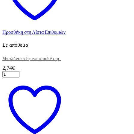
Προσθήκη στη Λίστα Επιθυμιών
Σε απόθεμα
Μπαλόνια κίτρινα πουά 6τεμ.
2,74
€
Μπαλόνια
κίτρινα
πουά
6τεμ.
ποσότητα