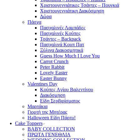
Χριστουγεννιάτικες Τσάντες – Πουγκιά
Χριστουγεννιάτικη Διακόσμηση
Δώρα
Πάσχα
Πασχαλινές Λαμπάδες
Πασχαλινές Κούπες
Τσάντες – Backpack
Πασχαλινά Κουπ Πατ
Ξύλινα Διακοσμητικά
Guess How Much I Love You
Carrot Crunch
Peter Rabbit
Lovely Easter
Easter Bunny
Valentines Day
Κούπες Aγίου Βαλεντίνου
Διακόσμηση
Είδη Σερβιρίσματος
Μαρτάκια
Γιορτή της Μητέρας
Halloween Είδη Πάρτυ!
Cake Toppers
BABY COLLECTION
ΠΡΩΤΑ ΓΕΝΕΘΛΙΑ