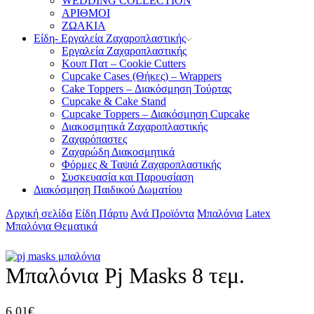
WEDDING COLLECTION
ΑΡΙΘΜΟΙ
ΖΩΑΚΙΑ
Είδη- Εργαλεία Ζαχαροπλαστικής
Εργαλεία Ζαχαροπλαστικής
Κουπ Πατ – Cookie Cutters
Cupcake Cases (Θήκες) – Wrappers
Cake Toppers – Διακόσμηση Τούρτας
Cupcake & Cake Stand
Cupcake Toppers – Διακόσμηση Cupcake
Διακοσμητικά Ζαχαροπλαστικής
Ζαχαρόπαστες
Ζαχαρώδη Διακοσμητικά
Φόρμες & Ταψιά Ζαχαροπλαστικής
Συσκευασία και Παρουσίαση
Διακόσμηση Παιδικού Δωματίου
Αρχική σελίδα
Είδη Πάρτυ
Ανά Προϊόντα
Μπαλόνια
Latex
Μπαλόνια Θεματικά
Μπαλόνια Pj Masks 8 τεμ.
6,01
€