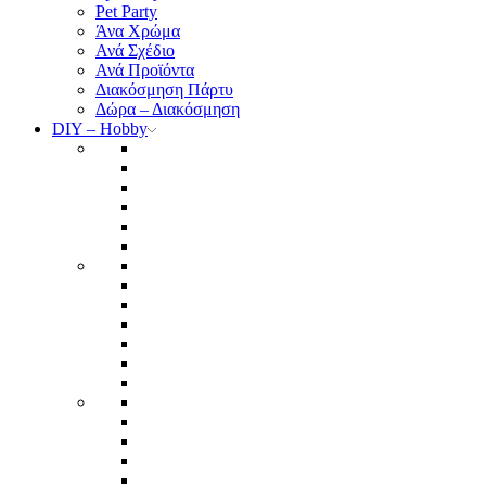
Pet Party
Άνα Χρώμα
Ανά Σχέδιο
Ανά Προϊόντα
Διακόσμηση Πάρτυ
Δώρα – Διακόσμηση
DIY – Hobby