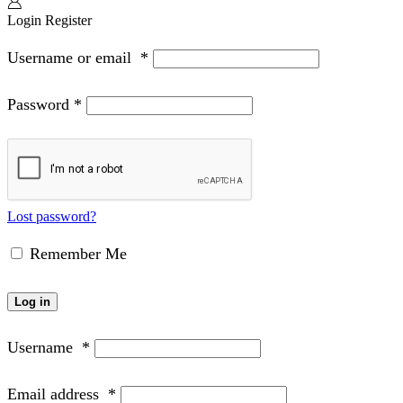
Login
Register
Username or email
*
Password
*
Lost password?
Remember Me
Log in
Username
*
Email address
*