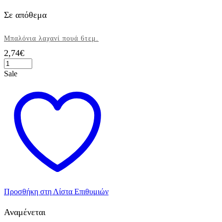
Σε απόθεμα
Μπαλόνια λαχανί πουά 6τεμ.
2,74
€
Μπαλόνια
λαχανί
Sale
πουά
6τεμ.
ποσότητα
Προσθήκη στη Λίστα Επιθυμιών
Αναμένεται