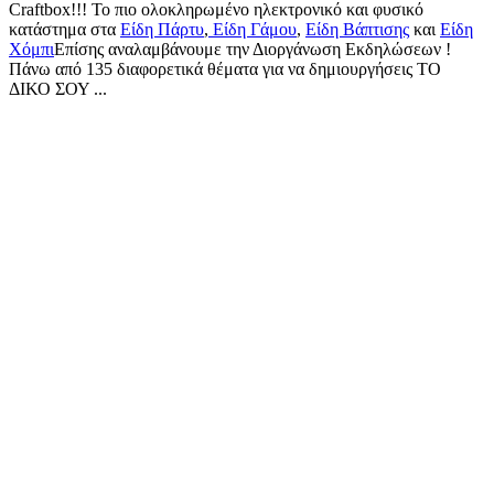
Craftbox!!! Το πιο ολοκληρωμένο ηλεκτρονικό και φυσικό
κατάστημα στα
Είδη Πάρτυ
,
Είδη Γάμου
,
Είδη Βάπτισης
και
Είδη
Χόμπι
Επίσης αναλαμβάνουμε την Διοργάνωση Εκδηλώσεων !
Πάνω από 135 διαφορετικά θέματα για να δημιουργήσεις ΤΟ
ΔΙΚΟ ΣΟΥ ...