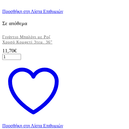
Προσθήκη στη Λίστα Επιθυμιών
Σε απόθεμα
Γιγάντιο Μπαλόνι με Ροζ
Χρυσό Κομφετί 3τεμ. 36”
11,70
€
Γιγάντιο
Μπαλόνι
με
Ροζ
Χρυσό
Κομφετί
3τεμ.
36''
ποσότητα
Προσθήκη στη Λίστα Επιθυμιών