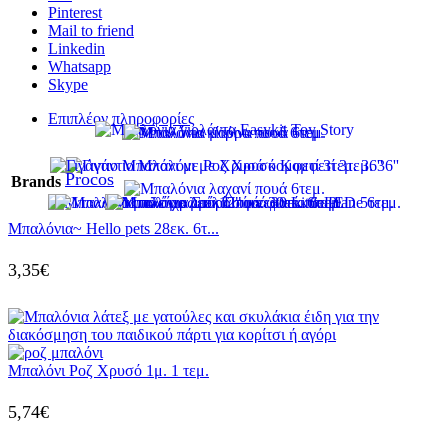
Pinterest
Mail to friend
Linkedin
Whatsapp
Skype
Επιπλέον πληροφορίες
Procos
Brands
Μπαλόνια~ Hello pets 28εκ. 6τ...
3,35
€
Μπαλόνι Ροζ Χρυσό 1μ. 1 τεμ.
5,74
€