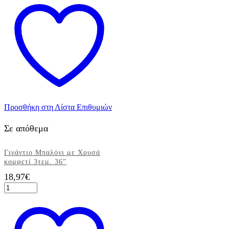
με
λευκά
σύννεφα
Little
Plane
6τεμ.
ποσότητα
Προσθήκη στη Λίστα Επιθυμιών
Σε απόθεμα
Γιγάντιο Μπαλόνι με Χρυσά
κομφετί 3τεμ. 36”
18,97
€
Γιγάντιο
Μπαλόνι
με
Χρυσά
κομφετί