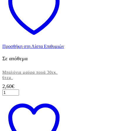
3τεμ.
36''
ποσότητα
Προσθήκη στη Λίστα Επιθυμιών
Σε απόθεμα
Μπαλόνια μαύρα πουά 30εκ.
6τεμ.
2,60
€
Μπαλόνια
μαύρα
πουά
30εκ.
6τεμ.
ποσότητα