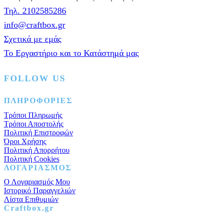
Τηλ. 2102585286
info@craftbox.gr
Σχετικά με εμάς
Το Εργαστήριο και το Κατάστημά μας
FOLLOW US
Facebook
Instagram
Pinterest
ΠΛΗΡΟΦΟΡΙΕΣ
Τρόποι Πληρωμής
Τρόποι Αποστολής
Πολιτική Επιστροφών
Όροι Χρήσης
Πολιτική Απορρήτου
Πολιτική Cookies
ΛΟΓΑΡΙΑΣΜΟΣ
Ο Λογαριασμός Μου
Ιστορικό Παραγγελιών
Λίστα Επιθυμιών
Craftbox.gr