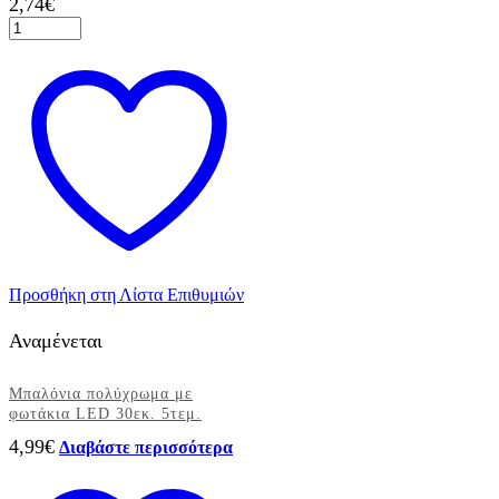
2,74
€
Μπαλόνια
μαύρα
πουά
6τεμ.
ποσότητα
Προσθήκη στη Λίστα Επιθυμιών
Αναμένεται
Μπαλόνια πολύχρωμα με
φωτάκια LED 30εκ. 5τεμ.
4,99
€
Διαβάστε περισσότερα