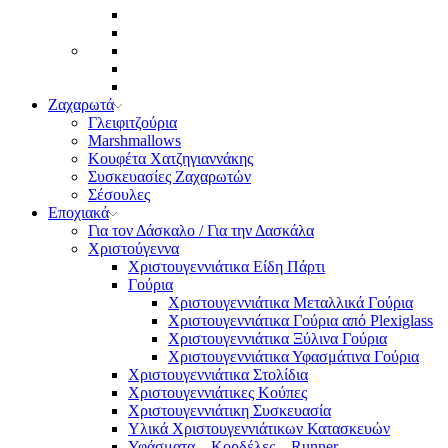
Ζαχαρωτά
Γλειφιτζούρια
Marshmallows
Κουφέτα Χατζηγιαννάκης
Συσκευασίες Ζαχαρωτών
Σέσουλες
Εποχιακά
Για τον Δάσκαλο / Για την Δασκάλα
Χριστούγεννα
Χριστουγεννιάτικα Είδη Πάρτι
Γούρια
Χριστουγεννιάτικα Μεταλλικά Γούρια
Χριστουγεννιάτικα Γούρια από Plexiglass
Χριστουγεννιάτικα Ξύλινα Γούρια
Χριστουγεννιάτικα Υφασμάτινα Γούρια
Χριστουγεννιάτικα Στολίδια
Χριστουγεννιάτικες Κούπες
Χριστουγεννιάτικη Συσκευασία
Υλικά Χριστουγεννιάτικων Κατασκευών
Υφάσματα – Κορδέλες – Runner