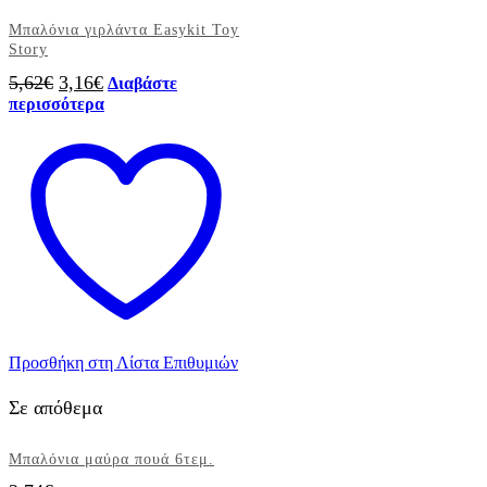
Μπαλόνια γιρλάντα Easykit Toy
Story
Original
Η
5,62
€
3,16
€
Διαβάστε
price
τρέχουσα
περισσότερα
was:
τιμή
5,62€.
είναι:
3,16€.
Προσθήκη στη Λίστα Επιθυμιών
Σε απόθεμα
Μπαλόνια μαύρα πουά 6τεμ.