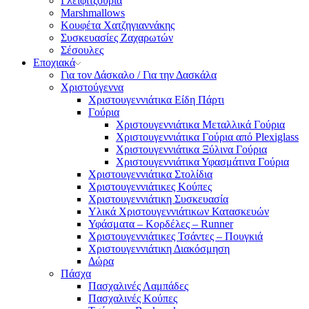
Γλειφιτζούρια
Marshmallows
Κουφέτα Χατζηγιαννάκης
Συσκευασίες Ζαχαρωτών
Σέσουλες
Εποχιακά
Για τον Δάσκαλο / Για την Δασκάλα
Χριστούγεννα
Χριστουγεννιάτικα Είδη Πάρτι
Γούρια
Χριστουγεννιάτικα Μεταλλικά Γούρια
Χριστουγεννιάτικα Γούρια από Plexiglass
Χριστουγεννιάτικα Ξύλινα Γούρια
Χριστουγεννιάτικα Υφασμάτινα Γούρια
Χριστουγεννιάτικα Στολίδια
Χριστουγεννιάτικες Κούπες
Χριστουγεννιάτικη Συσκευασία
Υλικά Χριστουγεννιάτικων Κατασκευών
Υφάσματα – Κορδέλες – Runner
Χριστουγεννιάτικες Τσάντες – Πουγκιά
Χριστουγεννιάτικη Διακόσμηση
Δώρα
Πάσχα
Πασχαλινές Λαμπάδες
Πασχαλινές Κούπες