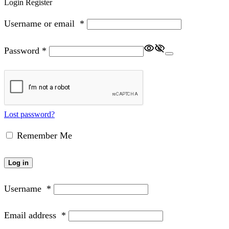
Login
Register
Username or email
*
Password
*
Lost password?
Remember Me
Log in
Username
*
Email address
*