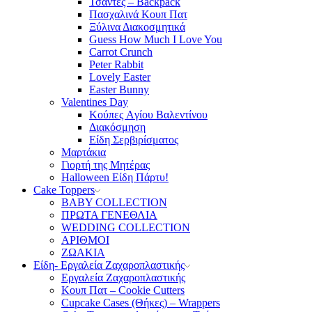
Τσάντες – Backpack
Πασχαλινά Κουπ Πατ
Ξύλινα Διακοσμητικά
Guess How Much I Love You
Carrot Crunch
Peter Rabbit
Lovely Easter
Easter Bunny
Valentines Day
Κούπες Aγίου Βαλεντίνου
Διακόσμηση
Είδη Σερβιρίσματος
Μαρτάκια
Γιορτή της Μητέρας
Halloween Είδη Πάρτυ!
Cake Toppers
BABY COLLECTION
ΠΡΩΤΑ ΓΕΝΕΘΛΙΑ
WEDDING COLLECTION
ΑΡΙΘΜΟΙ
ΖΩΑΚΙΑ
Είδη- Εργαλεία Ζαχαροπλαστικής
Εργαλεία Ζαχαροπλαστικής
Κουπ Πατ – Cookie Cutters
Cupcake Cases (Θήκες) – Wrappers