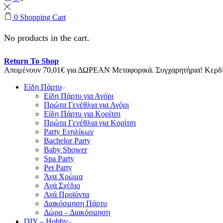
0
Shopping Cart
No products in the cart.
Return To Shop
Απομένουν
70,01
€
για ΔΩΡΕΑΝ Μεταφορικά.
Συγχαρητήρια! Κερ
Είδη Πάρτυ
Είδη Πάρτυ για Αγόρι
Πρώτα Γενέθλια για Αγόρι
Είδη Πάρτυ για Κορίτσι
Πρώτα Γενέθλια για Κορίτσι
Party Ενηλίκων
Bachelor Party
Baby Shower
Spa Party
Pet Party
Άνα Χρώμα
Ανά Σχέδιο
Ανά Προϊόντα
Διακόσμηση Πάρτυ
Δώρα – Διακόσμηση
DIY – Hobby