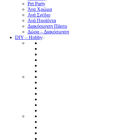
Pet Party
Άνα Χρώμα
Ανά Σχέδιο
Ανά Προϊόντα
Διακόσμηση Πάρτυ
Δώρα – Διακόσμηση
DIY – Hobby