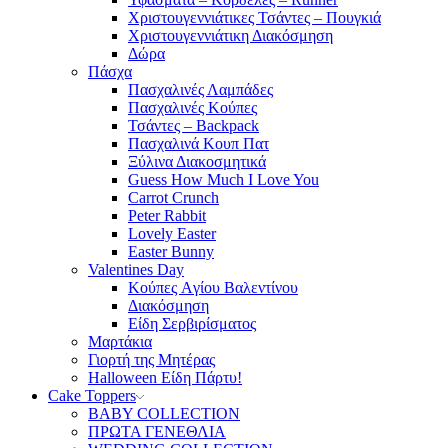
Χριστουγεννιάτικες Τσάντες – Πουγκιά
Χριστουγεννιάτικη Διακόσμηση
Δώρα
Πάσχα
Πασχαλινές Λαμπάδες
Πασχαλινές Κούπες
Τσάντες – Backpack
Πασχαλινά Κουπ Πατ
Ξύλινα Διακοσμητικά
Guess How Much I Love You
Carrot Crunch
Peter Rabbit
Lovely Easter
Easter Bunny
Valentines Day
Κούπες Aγίου Βαλεντίνου
Διακόσμηση
Είδη Σερβιρίσματος
Μαρτάκια
Γιορτή της Μητέρας
Halloween Είδη Πάρτυ!
Cake Toppers
BABY COLLECTION
ΠΡΩΤΑ ΓΕΝΕΘΛΙΑ