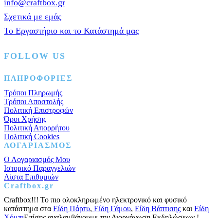
info@craftbox.gr
αυγού
Σχετικά με εμάς
3,8x5,2εκ.
ποσότητα
Το Εργαστήριο και το Κατάστημά μας
FOLLOW US
Facebook
Instagram
Pinterest
ΠΛΗΡΟΦΟΡΙΕΣ
Τρόποι Πληρωμής
Τρόποι Αποστολής
Πολιτική Επιστροφών
Όροι Χρήσης
Πολιτική Απορρήτου
Πολιτική Cookies
ΛΟΓΑΡΙΑΣΜΟΣ
Ο Λογαριασμός Μου
Ιστορικό Παραγγελιών
Λίστα Επιθυμιών
Craftbox.gr
Craftbox!!! Το πιο ολοκληρωμένο ηλεκτρονικό και φυσικό
κατάστημα στα
Είδη Πάρτυ
,
Είδη Γάμου
,
Είδη Βάπτισης
και
Είδη
Χόμπι
Επίσης αναλαμβάνουμε την Διοργάνωση Εκδηλώσεων !