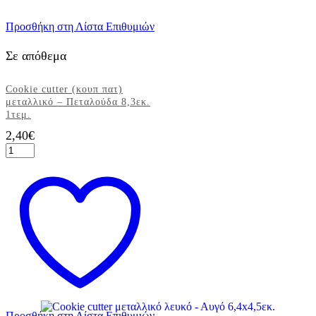
Προσθήκη στη Λίστα Επιθυμιών
Σε απόθεμα
Cookie cutter (κουπ πατ)
μεταλλικό – Πεταλούδα 8,3εκ.
1τεμ.
2,40
€
Cookie
cutter
(κουπ
πατ)
μεταλλικό
-
Πεταλούδα
8,3εκ.
1τεμ.
ποσότητα
Προσθήκη στη Λίστα Επιθυμιών