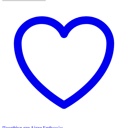
-
Απλό
Καλούπι
Σοκολάτας
ποσότητα
Προσθήκη στη Λίστα Επιθυμιών