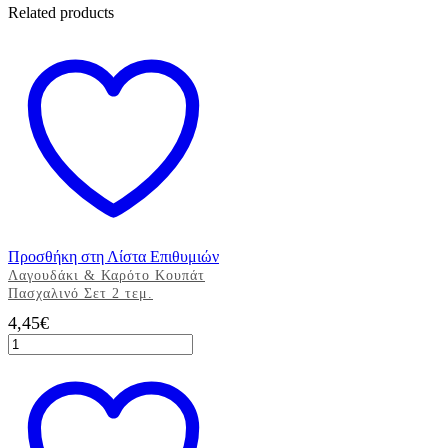
Related products
Προσθήκη στη Λίστα Επιθυμιών
Λαγουδάκι & Καρότο Κουπάτ
Πασχαλινό Σετ 2 τεμ.
4,45
€
Λαγουδάκι
&
Καρότο
Κουπάτ
Πασχαλινό
Σετ