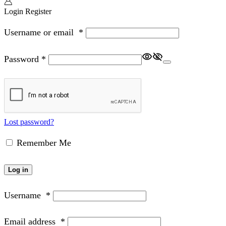
Login
Register
Username or email
*
Password
*
Lost password?
Remember Me
Log in
Username
*
Email address
*