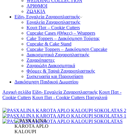
WEDDING COLLECTION
ΑΡΙΘΜΟΙ
ΖΩΑΚΙΑ
Είδη- Εργαλεία Ζαχαροπλαστικής
Εργαλεία Ζαχαροπλαστικής
Κουπ Πατ – Cookie Cutters
Cupcake Cases (Θήκες) – Wrappers
Cake Toppers – Διακόσμηση Τούρτας
Cupcake & Cake Stand
Cupcake Toppers – Διακόσμηση Cupcake
Διακοσμητικά Ζαχαροπλαστικής
Ζαχαρόπαστες
Ζαχαρώδη Διακοσμητικά
Φόρμες & Ταψιά Ζαχαροπλαστικής
Συσκευασία και Παρουσίαση
Διακόσμηση Παιδικού Δωματίου
Αρχική σελίδα
Είδη- Εργαλεία Ζαχαροπλαστικής
Κουπ Πατ -
Cookie Cutters
Κουπ Πατ - Cookie Cutters Πασχαλινά