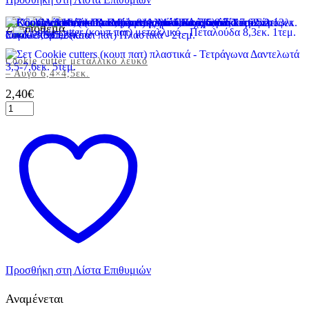
Σε απόθεμα
Cookie cutter μεταλλικό λευκό
– Αυγό 6,4×4,5εκ.
2,40
€
Cookie
cutter
μεταλλικό
λευκό
-
Αυγό
6,4x4,5εκ.
ποσότητα
Προσθήκη στη Λίστα Επιθυμιών
Αναμένεται