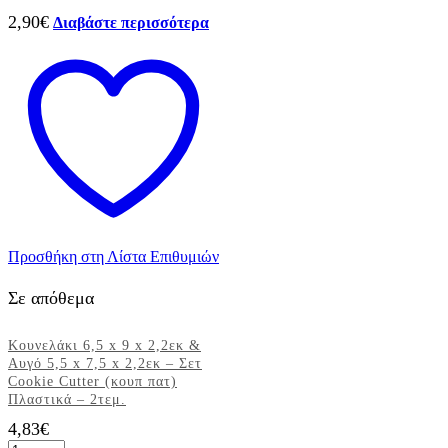
2,90
€
Διαβάστε περισσότερα
Προσθήκη στη Λίστα Επιθυμιών
Σε απόθεμα
Κουνελάκι 6,5 x 9 x 2,2εκ &
Αυγό 5,5 x 7,5 x 2,2εκ – Σετ
Cookie Cutter (κουπ πατ)
Πλαστικά – 2τεμ.
4,83
€
Κουνελάκι