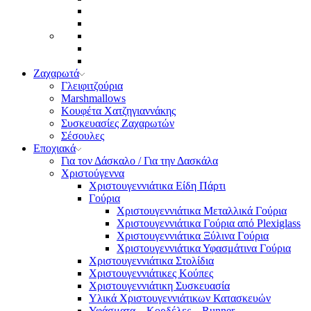
Ζαχαρωτά
Γλειφιτζούρια
Marshmallows
Κουφέτα Χατζηγιαννάκης
Συσκευασίες Ζαχαρωτών
Σέσουλες
Εποχιακά
Για τον Δάσκαλο / Για την Δασκάλα
Χριστούγεννα
Χριστουγεννιάτικα Είδη Πάρτι
Γούρια
Χριστουγεννιάτικα Μεταλλικά Γούρια
Χριστουγεννιάτικα Γούρια από Plexiglass
Χριστουγεννιάτικα Ξύλινα Γούρια
Χριστουγεννιάτικα Υφασμάτινα Γούρια
Χριστουγεννιάτικα Στολίδια
Χριστουγεννιάτικες Κούπες
Χριστουγεννιάτικη Συσκευασία
Υλικά Χριστουγεννιάτικων Κατασκευών
Υφάσματα – Κορδέλες – Runner