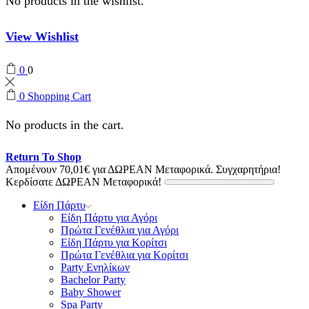
No products in the wishlist.
View Wishlist
0
0
0
Shopping Cart
No products in the cart.
Return To Shop
Απομένουν
70,01
€
για ΔΩΡΕΑΝ Μεταφορικά.
Συγχαρητήρια!
Κερδίσατε ΔΩΡΕΑΝ Μεταφορικά!
Είδη Πάρτυ
Είδη Πάρτυ για Αγόρι
Πρώτα Γενέθλια για Αγόρι
Είδη Πάρτυ για Κορίτσι
Πρώτα Γενέθλια για Κορίτσι
Party Ενηλίκων
Bachelor Party
Baby Shower
Spa Party