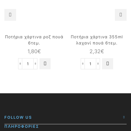
Ποτήρια χάρτινα ροζ πουά
Ποτήρια χάρτινα 355ml
6τεμ.
λαχανί πουά 6τεμ.
1,80
€
2,32
€
Ποτήρια
Ποτήρια
χάρτινα
χάρτινα
ροζ
355ml
πουά
λαχανί
6τεμ.
πουά
ποσότητα
6τεμ.
ποσότητα
FOLLOW US
ΠΛΗΡΟΦΟΡΙΕΣ