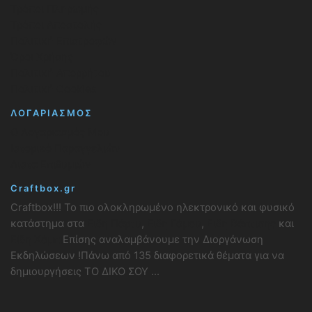
Τρόποι Πληρωμής
Τρόποι Αποστολής
Πολιτική Επιστροφών
Όροι Χρήσης
Πολιτική Απορρήτου
Πολιτική Cookies
ΛΟΓΑΡΙΑΣΜΟΣ
Ο Λογαριασμός Μου
Ιστορικό Παραγγελιών
Λίστα Επιθυμιών
Craftbox.gr
Craftbox!!! Το πιο ολοκληρωμένο ηλεκτρονικό και φυσικό
κατάστημα στα
Είδη Πάρτυ
,
Είδη Γάμου
,
Είδη Βάπτισης
και
Είδη Χόμπι
Επίσης αναλαμβάνουμε την Διοργάνωση
Εκδηλώσεων !Πάνω από 135 διαφορετικά θέματα για να
δημιουργήσεις ΤΟ ΔΙΚΟ ΣΟΥ ...