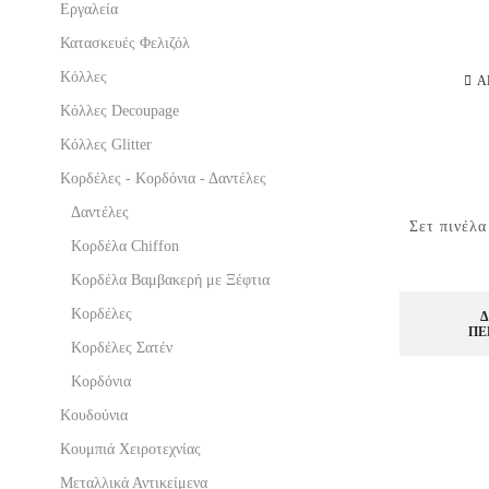
Εργαλεία
Κατασκευές Φελιζόλ
Κόλλες
Α
Κόλλες Decoupage
Κόλλες Glitter
Κορδέλες - Κορδόνια - Δαντέλες
Δαντέλες
Σετ πινέλα
Κορδέλα Chiffon
Κορδέλα Βαμβακερή με Ξέφτια
Κορδέλες
Δ
ΠΕ
Κορδέλες Σατέν
Κορδόνια
Κουδούνια
Κουμπιά Χειροτεχνίας
Μεταλλικά Αντικείμενα