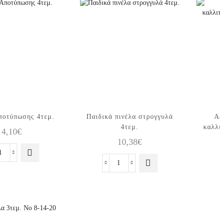
ποτύπωσης 4τεμ.
Παιδικά πινέλα στρογγυλά
Α
4τεμ.
καλλ
4,10
€
10,38
€
Πινέλα
Αποτύπωσης
Παιδικά
4τεμ.
πινέλα
ποσότητα
στρογγυλά
4τεμ.
ποσότητα