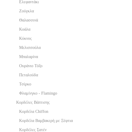
Ελεφαντάκι
Ζούγκλα
Θαλασσινά
Κοάλα
Κύκνος
Μελισσούλα
Μπαλαρίνα
Ουράνιο Τόξο
Πεταλούδα
Τσίρκο
Φλαμίνγκο - Flamingo
Κορδέλες Βάπτισης
Κορδέλα Chiffon
Κορδέλα Βαμβακερή με Ξέφτια
Κορδέλες Σατέν