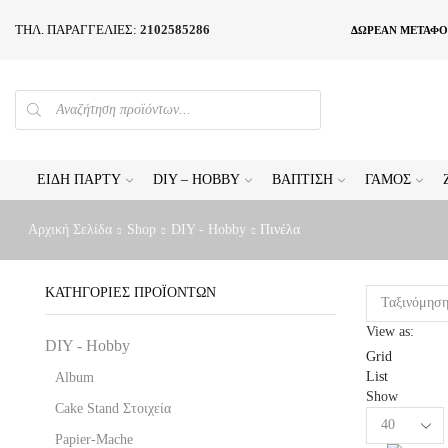
ΤΗΛ. ΠΑΡΑΓΓΕΛΙΕΣ:
2102585286
ΔΩΡΕΑΝ ΜΕΤΑΦΟ
PRODUCTS
SEARCH
ΕΊΔΗ ΠΆΡΤΥ
DIY – HOBBY
ΒΆΠΤΙΣΗ
ΓΆΜΟΣ
Αρχική Σελίδα
Shop
DIY - Hobby
Πινέλα
ΚΑΤΗΓΟΡΊΕΣ ΠΡΟΪΌΝΤΩΝ
View as:
DIY - Hobby
Grid
List
Album
Show
Cake Stand Στοιχεία
Products
per
Papier-Mache