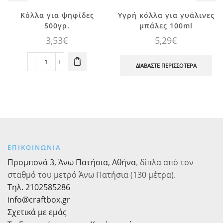
Κόλλα για ψηφίδες
Υγρή κόλλα για γυάλινες
500γρ.
μπάλες 100ml
3,53
€
5,29
€
Κόλλα
ΔΙΑΒΆΣΤΕ ΠΕΡΙΣΣΌΤΕΡΑ
για
ψηφίδες
500γρ.
ποσότητα
ΕΠΙΚΟΙΝΩΝΙΑ
Προμπονά 3, Άνω Πατήσια, Αθήνα
,
δίπλα από τον
σταθμό του μετρό Άνω Πατήσια (130 μέτρα).
Τηλ. 2102585286
info@craftbox.gr
Σχετικά με εμάς