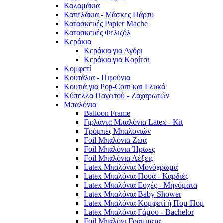
Καλαμάκια
Καπελάκια - Μάσκες Πάρτυ
Κατασκευές Papier Mache
Κατασκευές Φελιζόλ
Κεράκια
Κεράκια για Αγόρι
Κεράκια για Κορίτσι
Κομφετί
Κουτάλια - Πιρούνια
Κουτιά για Pop-Corn και Γλυκά
Κύπελλα Παγωτού - Ζαχαρωτών
Μπαλόνια
Balloon Frame
Γιρλάντα Μπαλόνια Latex - Kit
Τρόμπες Μπαλονιών
Foil Μπαλόνια Ζώα
Foil Μπαλόνια Ήρωες
Foil Μπαλόνια Λέξεις
Latex Μπαλόνια Μονόχρωμα
Latex Μπαλόνια Πουά - Καρδιές
Latex Μπαλόνια Ευχές - Μηνύματα
Latex Μπαλόνια Baby Shower
Latex Μπαλόνια Κομφετί ή Πομ Πομ
Latex Μπαλόνια Γάμου - Bachelor
Foil Μπαλόνι Γράμματα