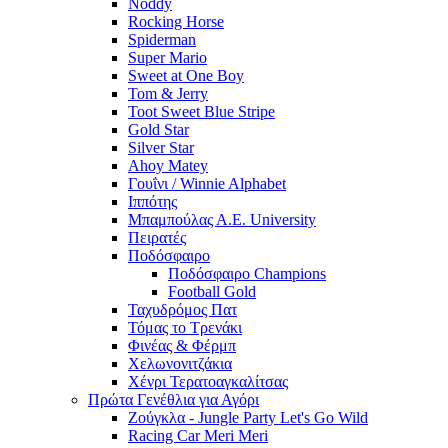
Noddy
Rocking Horse
Spiderman
Super Mario
Sweet at One Boy
Tom & Jerry
Toot Sweet Blue Stripe
Gold Star
Silver Star
Ahoy Matey
Γουΐνι / Winnie Alphabet
Ιππότης
Μπαμπούλας Α.Ε. University
Πειρατές
Ποδόσφαιρο
Ποδόσφαιρο Champions
Football Gold
Ταχυδρόμος Πατ
Τόμας το Τρενάκι
Φινέας & Φέρμπ
Χελωνονιτζάκια
Χένρι Τερατοαγκαλίτσας
Πρώτα Γενέθλια για Αγόρι
Ζούγκλα - Jungle Party Let's Go Wild
Racing Car Meri Meri