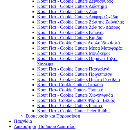
Κουπ Πατ - Cookie Cutters Δεινόσαυρος
Κουπ Πατ - Cookie Cutters Διάστημα
Κουπ Πατ - Cookie Cutters Ζώα
Κουπ Πατ - Cookie Cutters Διάφορα Σχέδια
Κουπ Πατ - Cookie Cutters Ζώα της Ζούγκλας
Κουπ Πατ - Cookie Cutters Ζώα του Δάσους
Κουπ Πατ - Cookie Cutters Ινδιάνος
Κουπ Πατ - Cookie Cutters Καρδιά
Κουπ Πατ- Cookie Cutters Λουλούδι - Φυτά
Κουπ Πατ - Cookie Cutters Μέσα Μεταφοράς
Κουπ Πατ - Cookie Cutters Μονόκερος
Κουπ Πατ - Cookie Cutters Ουράνιο Τόξο -
Σύννεφο
Κουπ Πατ - Cookie Cutters Πασχαλινά
Κουπ Πατ - Cookie Cutters Πριγκίπισσα
Κουπ Πατ - Cookie Cutters Πρώτα Γενέθλια
Κουπ Πατ- Cookie Cutters Σκυλάκι
Κουπ Πατ- Cookie Cutters Τροπικό
Κουπ Πατ - Cookie Cutters Χιονονιφάδα
Κουπ Πατ- Cookie Cutters Ψάρια - Βυθός
Κουπ Πατ - Cookie Cutters Ιππότες
Κουπ Πατ - Cookie Cutter Peter Rabbit
Συσκευασία και Παρουσίαση
Παιχνίδια
Διακόσμηση Παιδικού Δωματίου