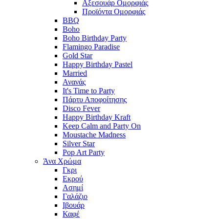
Αξεσουάρ Ομορφιάς
Προϊόντα Ομορφιάς
BBQ
Boho
Boho Birthday Party
Flamingo Paradise
Gold Star
Happy Birthday Pastel
Married
Ανανάς
It's Time to Party
Πάρτυ Αποφοίτησης
Disco Fever
Happy Birthday Kraft
Keep Calm and Party On
Moustache Madness
Silver Star
Pop Art Party
Άνα Χρώμα
Γκρι
Εκρού
Ασημί
Γαλάζιο
Ιβουάρ
Καφέ