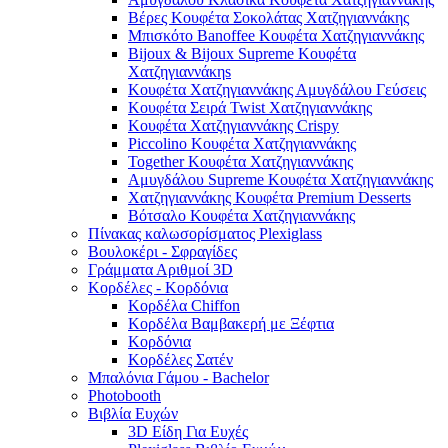
Βέρες Κουφέτα Σοκολάτας Χατζηγιαννάκης
Μπισκότο Banoffee Κουφέτα Χατζηγιαννάκης
Bijoux & Bijoux Supreme Κουφέτα
Χατζηγιαννάκηs
Κουφέτα Χατζηγιαννάκης Αμυγδάλου Γεύσεις
Κουφέτα Σειρά Twist Χατζηγιαννάκης
Κουφέτα Χατζηγιαννάκης Crispy
Piccolino Κουφέτα Χατζηγιαννάκης
Together Κουφέτα Χατζηγιαννάκης
Αμυγδάλου Supreme Κουφέτα Χατζηγιαννάκης
Χατζηγιαννάκης Κουφέτα Premium Desserts
Βότσαλο Κουφέτα Χατζηγιαννάκης
Πίνακας καλωσορίσματος Plexiglass
Βουλοκέρι - Σφραγίδες
Γράμματα Αριθμοί 3D
Κορδέλες - Κορδόνια
Κορδέλα Chiffon
Κορδέλα Βαμβακερή με Ξέφτια
Κορδόνια
Κορδέλες Σατέν
Μπαλόνια Γάμου - Bachelor
Photobooth
Βιβλία Ευχών
3D Είδη Για Ευχές