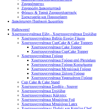
Ζαχαρόπαστες
Ζαχαρώδη Διακοσμητικά
Φόρμες & Ταψιά Ζαχαροπλαστικής
Συσκευασία και Παρουσίαση
Διακόσμηση Παιδικού Δωματίου
Halloween!
Χριστουγεννιάτικα Είδη - Χριστουγεννιάτικα Στολίδια
Χριστουγεννιάτικο Βιβλίο Ευχών Γάμου
Χριστουγεννιάτικα CupCake & Cake Toppers
Χριστουγεννιάτικα Cake Topper
Χριστουγεννιάτικα CupCake Topper
Χριστουγεννιάτικα Γούρια
Χριστουγεννιάτικα Γούρια από Plexiglass
Χριστουγεννιάτικα Γούρια Κοσμήματα
Χριστουγεννιάτικα Μεταλλικά Γούρια
Χριστουγεννιάτικα Ξύλινα Γούρια
Χριστουγεννιάτικα Υφασμάτινα Γούρια
Cup Cake & Cake Stand
Χριστουγεννιάτικα Σουβέρ - Souver
Χριστουγεννιάτικα Στολίδια
Χριστουγεννιάτικες Κάλτσες
Χριστουγεννιάτικα Μπαλόνια Foil
Χριστουγεννιάτικα Μπαλόνια Latex
Χριστουγεννιάτικες Ποδιές και Καπέλα Chef