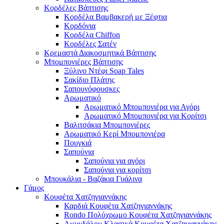
Κορδέλες Βάπτισης
Κορδέλα Βαμβακερή με Ξέφτια
Κορδόνια
Κορδέλα Chiffon
Κορδέλες Σατέν
Κρεμαστά Διακοσμητικά Βάπτισης
Μπομπονιέρες Βάπτισης
Ξύλινο Ντέφι Soap Tales
Σακίδιο Πλάτης
Σαπουνόφουσκες
Αρωματικό
Αρωματικό Μπομπονιέρα για Αγόρι
Αρωματικό Μπομπονιέρα για Κορίτσι
Βαλιτσάκια Μπομπονιέρες
Αρωματικό Κερί Μπομπονιέρα
Πουγκιά
Σαπούνια
Σαπούνια για αγόρι
Σαπούνια για κορίτσι
Μπουκάλια - Βαζάκια Γυάλινα
Γάμος
Κουφέτα Χατζηγιαννάκης
Καρδιά Κουφέτα Χατζηγιαννάκης
Rondo Πολύχρωμο Κουφέτα Χατζηγιαννάκης
Αμυγδάλου Κλασικά Κουφέτα Χατζηγιαννάκης