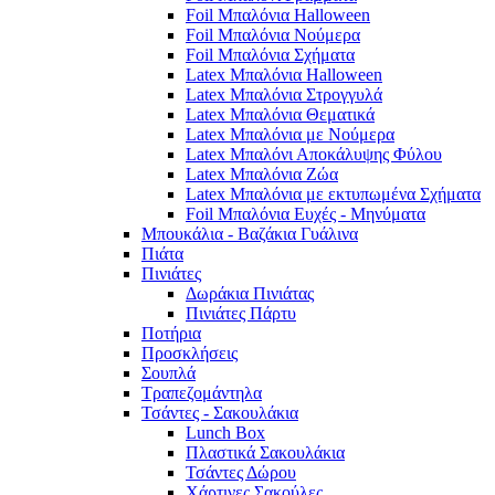
Foil Μπαλόνια Halloween
Foil Μπαλόνια Νούμερα
Foil Μπαλόνια Σχήματα
Latex Μπαλόνια Halloween
Latex Μπαλόνια Στρογγυλά
Latex Μπαλόνια Θεματικά
Latex Μπαλόνια με Νούμερα
Latex Μπαλόνι Αποκάλυψης Φύλου
Latex Μπαλόνια Ζώα
Latex Μπαλόνια με εκτυπωμένα Σχήματα
Foil Μπαλόνια Ευχές - Μηνύματα
Μπουκάλια - Βαζάκια Γυάλινα
Πιάτα
Πινιάτες
Δωράκια Πινιάτας
Πινιάτες Πάρτυ
Ποτήρια
Προσκλήσεις
Σουπλά
Τραπεζομάντηλα
Τσάντες - Σακουλάκια
Lunch Box
Πλαστικά Σακουλάκια
Τσάντες Δώρου
Χάρτινες Σακούλες