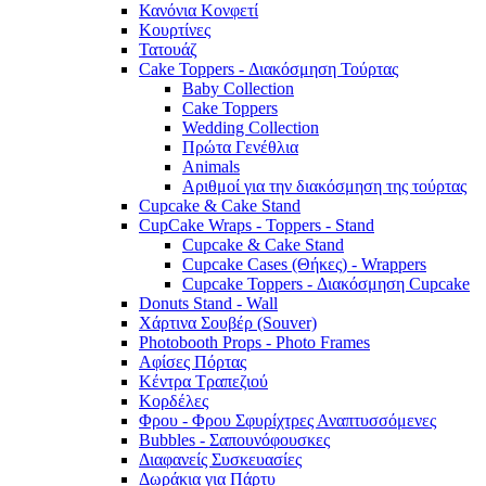
Κανόνια Κονφετί
Κουρτίνες
Τατουάζ
Cake Toppers - Διακόσμηση Τούρτας
Baby Collection
Cake Toppers
Wedding Collection
Πρώτα Γενέθλια
Animals
Αριθμοί για την διακόσμηση της τούρτας
Cupcake & Cake Stand
CupCake Wraps - Toppers - Stand
Cupcake & Cake Stand
Cupcake Cases (Θήκες) - Wrappers
Cupcake Toppers - Διακόσμηση Cupcake
Donuts Stand - Wall
Χάρτινα Σουβέρ (Souver)
Photobooth Props - Photo Frames
Αφίσες Πόρτας
Κέντρα Τραπεζιού
Κορδέλες
Φρου - Φρου Σφυρίχτρες Αναπτυσσόμενες
Bubbles - Σαπουνόφουσκες
Διαφανείς Συσκευασίες
Δωράκια για Πάρτυ