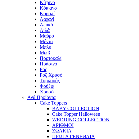
Κίτρινο
Κόκκινο
Κοραλί
Λαχανί
Λευκό
Λιλά
Μαύρο
Μέντα
Μπλε
Μωβ
Πορτοκαλί
Πράσινο
Ροζ
Ροζ Χρυσό
Τυρκουάζ
Φούξια
Χρυσό
Ανά Προϊόντα
Cake Toppers
BABY COLLECTION
Cake Topper Halloween
WEDDING COLLECTION
ΑΡΙΘΜΟΙ
ΖΩΑΚΙΑ
ΠΡΩΤΑ ΓΕΝΕΘΛΙΑ