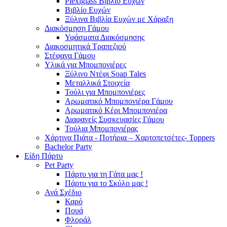
Plexiglass Βιβλίο Ευχών
Βιβλίο Ευχών
Ξύλινα Βιβλία Ευχών με Χάραξη
Διακόσμηση Γάμου
Υφάσματα Διακόσμησης
Διακοσμητικά Τραπεζιού
Στέφανα Γάμου
Υλικά για Μπομπονιέρες
Ξύλινο Ντέφι Soap Tales
Μεταλλικά Στοιχεία
Τούλι για Μπομπονιέρες
Αρωματικό Μπομπονιέρα Γάμου
Αρωματικό Κέρι Μπομπονιέρα
Διαφανείς Συσκευασίες Γάμου
Τούλια Μπομπονιέρας
Χάρτινα Πιάτα - Ποτήρια – Χαρτοπετσέτες- Toppers
Bachelor Party
Είδη Πάρτυ
Pet Party
Πάρτυ για τη Γάτα μας !
Πάρτυ για το Σκύλο μας !
Ανά Σχέδιο
Καρό
Πουά
Φλοράλ