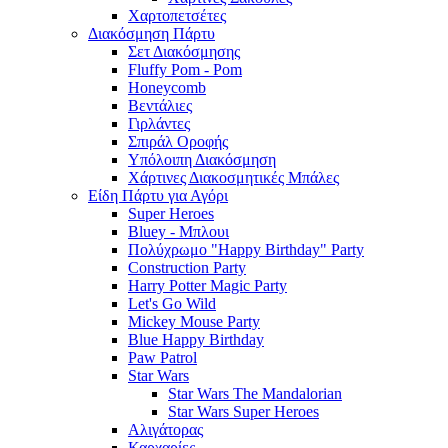
Χαρτοπετσέτες
Διακόσμηση Πάρτυ
Σετ Διακόσμησης
Fluffy Pom - Pom
Honeycomb
Βεντάλιες
Γιρλάντες
Σπιράλ Οροφής
Υπόλοιπη Διακόσμηση
Χάρτινες Διακοσμητικές Μπάλες
Είδη Πάρτυ για Αγόρι
Super Heroes
Bluey - Μπλουι
Πολύχρωμο "Happy Birthday" Party
Construction Party
Harry Potter Magic Party
Let's Go Wild
Mickey Mouse Party
Blue Happy Birthday
Paw Patrol
Star Wars
Star Wars The Mandalorian
Star Wars Super Heroes
Αλιγάτορας
Καρχαρίες