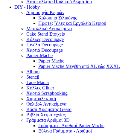
Αυτοκόλλητα Παιδικού Δωματίου
DIY - Hobby
Δημιουργία Κεριών
Καλούπια Σιλικόνης
Πρώτες Ύλες και Εργαλεία Κεριού
Μεταλλικά Αντικείμενα
Cake Stand Στοιχεία
Κόλλες Decoupage
Πινέλα Decoupage
Χαρτιά Decoupage
Papier-Mache
Papier Mache
Papier Mache Μεγέθη από XL εώς XXXL
Album
Stencil
Tape Mania
Κόλλες Glitter
Χαρτιά Scrapbooking
Χαρτοπλεκτική
Φελιζολ Αντικείμενα
Βάση Χρώματος Gesso
Βιβλία Χειροτεχνίας
Γράμματα Αριθμοί 3D
Γράμματα - Αριθμοί Papier Mache
Ξύλινα Γράμματα - Αριθμοί