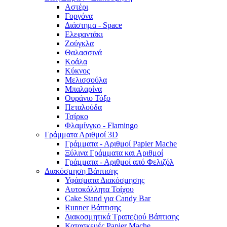
Αστέρι
Γοργόνα
Διάστημα - Space
Ελεφαντάκι
Ζούγκλα
Θαλασσινά
Κοάλα
Κύκνος
Μελισσούλα
Μπαλαρίνα
Ουράνιο Τόξο
Πεταλούδα
Τσίρκο
Φλαμίνγκο - Flamingo
Γράμματα Αριθμοί 3D
Γράμματα - Αριθμοί Papier Mache
Ξύλινα Γράμματα και Αριθμοί
Γράμματα - Αριθμοί από Φελιζόλ
Διακόσμηση Βάπτισης
Υφάσματα Διακόσμησης
Αυτοκόλλητα Τοίχου
Cake Stand για Candy Bar
Runner Βάπτισης
Διακοσμητικά Τραπεζιού Βάπτισης
Κατασκευές Papier Mache