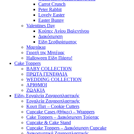
Carrot Crunch
Peter Rabbit
Lovely Easter
Easter Bunny
Valentines Day
Κούπες Aγίου Βαλεντίνου
Διακόσμηση
Είδη Σερβιρίσματος
Μαρτάκια
Γιορτή της Μητέρας
Halloween Είδη Πάρτυ!
Cake Toppers
BABY COLLECTION
ΠΡΩΤΑ ΓΕΝΕΘΛΙΑ
WEDDING COLLECTION
ΑΡΙΘΜΟΙ
ΖΩΑΚΙΑ
Είδη- Εργαλεία Ζαχαροπλαστικής
Εργαλεία Ζαχαροπλαστικής
Κουπ Πατ – Cookie Cutters
Cupcake Cases (Θήκες) – Wrappers
Cake Toppers – Διακόσμηση Τούρτας
Cupcake & Cake Stand
Cupcake Toppers – Διακόσμηση Cupcake
Διακοσμητικά Ζαχαροπλαστικής