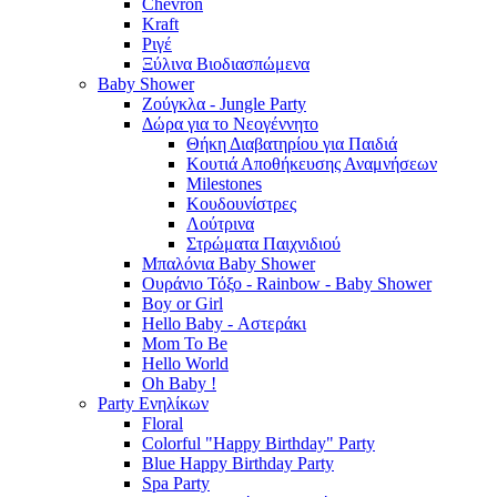
Chevron
Kraft
Ριγέ
Ξύλινα Βιοδιασπώμενα
Baby Shower
Ζούγκλα - Jungle Party
Δώρα για το Νεογέννητο
Θήκη Διαβατηρίου για Παιδιά
Κουτιά Αποθήκευσης Αναμνήσεων
Milestones
Κουδουνίστρες
Λούτρινα
Στρώματα Παιχνιδιού
Μπαλόνια Baby Shower
Ουράνιο Τόξο - Rainbow - Baby Shower
Boy or Girl
Hello Baby - Αστεράκι
Mom To Be
Hello World
Oh Baby !
Party Ενηλίκων
Floral
Colorful "Happy Birthday" Party
Blue Happy Birthday Party
Spa Party