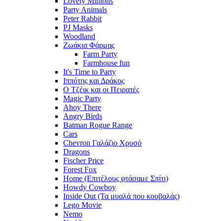
Lovely Minions
Party Animals
Peter Rabbit
PJ Masks
Woodland
Ζωάκια Φάρμας
Farm Party
Farmhouse fun
It's Time to Party
Ιππότης και Δράκος
Ο Τζέικ και οι Πειρατές
Magic Party
Ahoy There
Angry Birds
Batman Rogue Range
Cars
Chevron Γαλάζιο Χρυσό
Dragons
Fischer Price
Forest Fox
Home (Επιτέλους φτάσαμε Σπίτι)
Howdy Cowboy
Inside Out (Τα μυαλά που κουβαλάς)
Lego Movie
Nemo