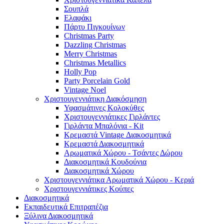
Σουπλά
Ελαφάκι
Πάρτυ Πιγκουίνων
Christmas Party
Dazzling Christmas
Merry Christmas
Christmas Metallics
Holly Pop
Party Porcelain Gold
Vintage Noel
Χριστουγεννιάτικη Διακόσμηση
Υφασμάτινες Κολοκύθες
Χριστουγεννιάτικες Γιρλάντες
Γιρλάντα Μπαλόνια - Kit
Κρεμαστά Vintage Διακοσμητικά
Κρεμαστά Διακοσμητικά
Αρωματικά Χώρου - Τσάντες Δώρου
Διακοσμητικά Κουδούνια
Διακοσμητικά Χώρου
Χριστουγεννιάτικα Αρωματικά Χώρου - Κεριά
Χριστουγεννιάτικες Κούπες
Διακοσμητικά
Εκπαιδευτικά Επιτραπέζια
Ξύλινα Διακοσμητικά