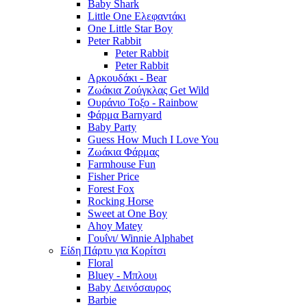
Baby Shark
Little One Ελεφαντάκι
One Little Star Boy
Peter Rabbit
Peter Rabbit
Peter Rabbit
Αρκουδάκι - Bear
Ζωάκια Ζούγκλας Get Wild
Ουράνιο Τοξο - Rainbow
Φάρμα Barnyard
Baby Party
Guess How Much I Love You
Ζωάκια Φάρμας
Farmhouse Fun
Fisher Price
Forest Fox
Rocking Horse
Sweet at One Boy
Ahoy Matey
Γουΐνι/ Winnie Alphabet
Είδη Πάρτυ για Κορίτσι
Floral
Bluey - Μπλουι
Baby Δεινόσαυρος
Barbie