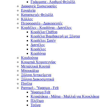
Γράμματα - Αριθμοί Φελιζόλ
Διαφανείς Συσκευασίες
Εργαλεία
Κατασκευές Φελιζόλ
Κόλλες
Περφορατέρ - Διακορευτές
Κορδέλες - Κορδόνια - Δαντέλες
Κορδέλα Chiffon
Κορδέλα Βαμβακερή με Ξέφτια
Κορδέλες Σατέν
Δαντέλες
Κορδέλες
Κορδόνια
Κουδούνια
Κουμπιά Χειροτεχνίας
Μεταλλικά Κουτιά
Μπουκάλια
Ξύλινα Αντικείμενα
Ξύλινα Διακοσμητικά
Πινέλα
Ραπτική - 'Υφασμα - Felt
Ύφασμα Felt
Κεφαλάκια - Μάτια - Μαλλιά για Κουκλάκια
Πλέξιμο
Τσόχα