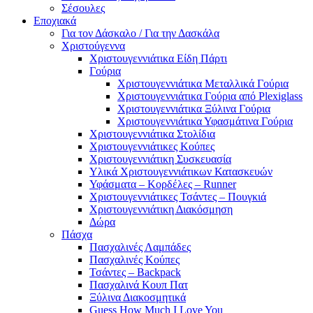
Σέσουλες
Εποχιακά
Για τον Δάσκαλο / Για την Δασκάλα
Χριστούγεννα
Χριστουγεννιάτικα Είδη Πάρτι
Γούρια
Χριστουγεννιάτικα Μεταλλικά Γούρια
Χριστουγεννιάτικα Γούρια από Plexiglass
Χριστουγεννιάτικα Ξύλινα Γούρια
Χριστουγεννιάτικα Υφασμάτινα Γούρια
Χριστουγεννιάτικα Στολίδια
Χριστουγεννιάτικες Κούπες
Χριστουγεννιάτικη Συσκευασία
Υλικά Χριστουγεννιάτικων Κατασκευών
Υφάσματα – Κορδέλες – Runner
Χριστουγεννιάτικες Τσάντες – Πουγκιά
Χριστουγεννιάτικη Διακόσμηση
Δώρα
Πάσχα
Πασχαλινές Λαμπάδες
Πασχαλινές Κούπες
Τσάντες – Backpack
Πασχαλινά Κουπ Πατ
Ξύλινα Διακοσμητικά
Guess How Much I Love You