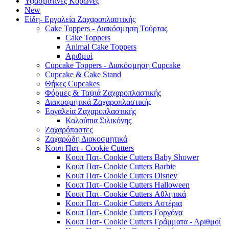
Υφασμάτινες Κορώνες
New
Είδη- Εργαλεία Ζαχαροπλαστικής
Cake Toppers - Διακόσμηση Τούρτας
Cake Toppers
Animal Cake Toppers
Αριθμοί
Cupcake Toppers - Διακόσμηση Cupcake
Cupcake & Cake Stand
Θήκες Cupcakes
Φόρμες & Ταψιά Ζαχαροπλαστικής
Διακοσμητικά Ζαχαροπλαστικής
Εργαλεία Ζαχαροπλαστικής
Καλούπια Σιλικόνης
Ζαχαρόπαστες
Ζαχαρώδη Διακοσμητικά
Κουπ Πατ - Cookie Cutters
Κουπ Πατ- Cookie Cutters Baby Shower
Κουπ Πατ- Cookie Cutters Barbie
Κουπ Πατ- Cookie Cutters Disney
Κουπ Πατ- Cookie Cutters Halloween
Κουπ Πατ- Cookie Cutters Αθλητικά
Κουπ Πατ- Cookie Cutters Αστέρια
Κουπ Πατ- Cookie Cutters Γοργόνα
Κουπ Πατ- Cookie Cutters Γράμματα - Αριθμοί