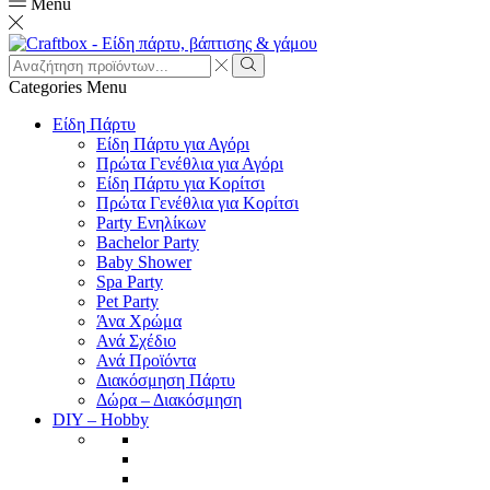
Menu
Search
input
Search
Categories
Menu
Είδη Πάρτυ
Είδη Πάρτυ για Αγόρι
Πρώτα Γενέθλια για Αγόρι
Είδη Πάρτυ για Κορίτσι
Πρώτα Γενέθλια για Κορίτσι
Party Ενηλίκων
Bachelor Party
Baby Shower
Spa Party
Pet Party
Άνα Χρώμα
Ανά Σχέδιο
Ανά Προϊόντα
Διακόσμηση Πάρτυ
Δώρα – Διακόσμηση
DIY – Hobby