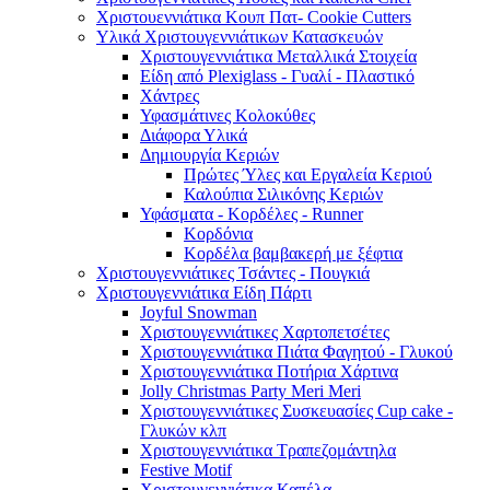
Χριστουεννιάτικα Κουπ Πατ- Cookie Cutters
Υλικά Χριστουγεννιάτικων Κατασκευών
Χριστουγεννιάτικα Μεταλλικά Στοιχεία
Είδη από Plexiglass - Γυαλί - Πλαστικό
Χάντρες
Υφασμάτινες Κολοκύθες
Διάφορα Υλικά
Δημιουργία Κεριών
Πρώτες Ύλες και Εργαλεία Κεριού
Καλούπια Σιλικόνης Κεριών
Υφάσματα - Κορδέλες - Runner
Κορδόνια
Κορδέλα βαμβακερή με ξέφτια
Χριστουγεννιάτικες Τσάντες - Πουγκιά
Χριστουγεννιάτικα Είδη Πάρτι
Joyful Snowman
Χριστουγεννιάτικες Χαρτοπετσέτες
Χριστουγεννιάτικα Πιάτα Φαγητού - Γλυκού
Χριστουγεννιάτικα Ποτήρια Χάρτινα
Jolly Christmas Party Meri Meri
Χριστουγεννιάτικες Συσκευασίες Cup cake -
Γλυκών κλπ
Χριστουγεννιάτικα Τραπεζομάντηλα
Festive Motif
Χριστουγεννιάτικα Καπέλα