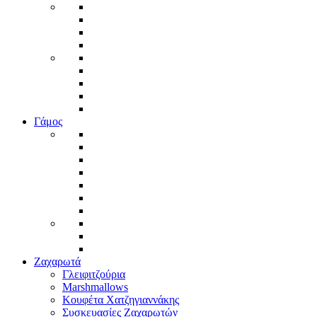
Γάμος
Ζαχαρωτά
Γλειφιτζούρια
Marshmallows
Κουφέτα Χατζηγιαννάκης
Συσκευασίες Ζαχαρωτών