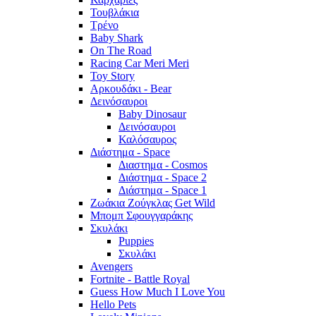
Τουβλάκια
Τρένο
Baby Shark
On The Road
Racing Car Meri Meri
Toy Story
Αρκουδάκι - Bear
Δεινόσαυροι
Baby Dinosaur
Δεινόσαυροι
Καλόσαυρος
Διάστημα - Space
Διαστημα - Cosmos
Διάστημα - Space 2
Διάστημα - Space 1
Ζωάκια Ζούγκλας Get Wild
Μπομπ Σφουγγαράκης
Σκυλάκι
Puppies
Σκυλάκι
Avengers
Fortnite - Battle Royal
Guess How Much I Love You
Hello Pets