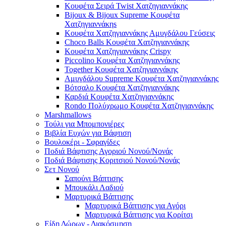
Κουφέτα Σειρά Twist Χατζηγιαννάκης
Bijoux & Bijoux Supreme Κουφέτα
Χατζηγιαννάκηs
Κουφέτα Χατζηγιαννάκης Αμυγδάλου Γεύσεις
Choco Balls Κουφέτα Χατζηγιαννάκης
Κουφέτα Χατζηγιαννάκης Crispy
Piccolino Κουφέτα Χατζηγιαννάκης
Together Κουφέτα Χατζηγιαννάκης
Αμυγδάλου Supreme Κουφέτα Χατζηγιαννάκης
Βότσαλο Κουφέτα Χατζηγιαννάκης
Καρδιά Κουφέτα Χατζηγιαννάκης
Rondo Πολύχρωμο Κουφέτα Χατζηγιαννάκης
Marshmallows
Τούλι για Μπομπονιέρες
Βιβλία Ευχών για Βάφτιση
Βουλοκέρι - Σφραγίδες
Ποδιά Βάφτισης Αγοριού Νονού/Νονάς
Ποδιά Βάφτισης Κοριτσιού Νονού/Νονάς
Σετ Νονού
Σαπούνι Βάπτισης
Μπουκάλι Λαδιού
Μαρτυρικά Βάπτισης
Μαρτυρικά Βάπτισης για Αγόρι
Μαρτυρικά Βάπτισης για Κορίτσι
Είδη Δώρων - Διακόσμηση