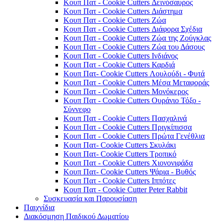
Κουπ Πατ - Cookie Cutters Δεινόσαυρος
Κουπ Πατ - Cookie Cutters Διάστημα
Κουπ Πατ - Cookie Cutters Ζώα
Κουπ Πατ - Cookie Cutters Διάφορα Σχέδια
Κουπ Πατ - Cookie Cutters Ζώα της Ζούγκλας
Κουπ Πατ - Cookie Cutters Ζώα του Δάσους
Κουπ Πατ - Cookie Cutters Ινδιάνος
Κουπ Πατ - Cookie Cutters Καρδιά
Κουπ Πατ- Cookie Cutters Λουλούδι - Φυτά
Κουπ Πατ - Cookie Cutters Μέσα Μεταφοράς
Κουπ Πατ - Cookie Cutters Μονόκερος
Κουπ Πατ - Cookie Cutters Ουράνιο Τόξο -
Σύννεφο
Κουπ Πατ - Cookie Cutters Πασχαλινά
Κουπ Πατ - Cookie Cutters Πριγκίπισσα
Κουπ Πατ - Cookie Cutters Πρώτα Γενέθλια
Κουπ Πατ- Cookie Cutters Σκυλάκι
Κουπ Πατ- Cookie Cutters Τροπικό
Κουπ Πατ - Cookie Cutters Χιονονιφάδα
Κουπ Πατ- Cookie Cutters Ψάρια - Βυθός
Κουπ Πατ - Cookie Cutters Ιππότες
Κουπ Πατ - Cookie Cutter Peter Rabbit
Συσκευασία και Παρουσίαση
Παιχνίδια
Διακόσμηση Παιδικού Δωματίου