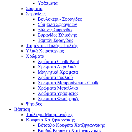
Υφάσματα
Σύρματα
Σφραγίδες
Βουλοκέρι - Σφραγίδες
Σύμβολα Σφραγίδων
Ξύλινες Σφραγίδες
Σφραγίδες Σιλικόνης
Ταμπόν Σφραγίδας
Τσιμέντο - Πηλός - Πολτός
Υλικά Χειροτεχνίας
Χρώματα
Χρώματα Chalk Paint
Χρώματα Ακρυλικά
Μαγνητικά Χρώματα
Χρώματα Γυαλιού
Χρώματα Μαυροπίνακα - Chalk
Χρώματα Μεταλλικά
Χρώματα Υφάσματος
Χρώματα Φωσφοριζέ
Ψηφίδες
Βάπτιση
Τούλι για Μπομπονιέρες
Κουφέτα Χατζηγιαννάκης
Βότσαλο Κουφέτα Χατζηγιαννάκης
Καρδιά Κουφέτα Χατζηγιαννάκης