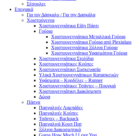
Σέσουλες
Εποχιακά
Για τον Δάσκαλο / Για την Δασκάλα
Χριστούγεννα
Χριστουγεννιάτικα Είδη Πάρτι
Γούρια
Χριστουγεννιάτικα Μεταλλικά Γούρια
Χριστουγεννιάτικα Γούρια από Plexiglass
Χριστουγεννιάτικα Ξύλινα Γούρια
Χριστουγεννιάτικα Υφασμάτινα Γούρια
Χριστουγεννιάτικα Στολίδια
Χριστουγεννιάτικες Κούπες
Χριστουγεννιάτικη Συσκευασία
Υλικά Χριστουγεννιάτικων Κατασκευών
Υφάσματα – Κορδέλες – Runner
Χριστουγεννιάτικες Τσάντες – Πουγκιά
Χριστουγεννιάτικη Διακόσμηση
Δώρα
Πάσχα
Πασχαλινές Λαμπάδες
Πασχαλινές Κούπες
Τσάντες – Backpack
Πασχαλινά Κουπ Πατ
Ξύλινα Διακοσμητικά
Guess How Much I Love You