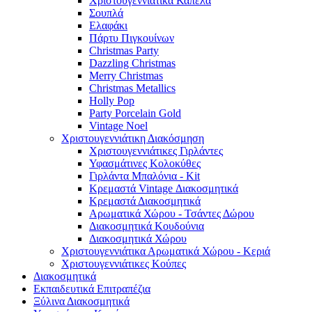
Χριστουγεννιάτικα Καπέλα
Σουπλά
Ελαφάκι
Πάρτυ Πιγκουίνων
Christmas Party
Dazzling Christmas
Merry Christmas
Christmas Metallics
Holly Pop
Party Porcelain Gold
Vintage Noel
Χριστουγεννιάτικη Διακόσμηση
Χριστουγεννιάτικες Γιρλάντες
Υφασμάτινες Κολοκύθες
Γιρλάντα Μπαλόνια - Kit
Κρεμαστά Vintage Διακοσμητικά
Κρεμαστά Διακοσμητικά
Αρωματικά Χώρου - Τσάντες Δώρου
Διακοσμητικά Κουδούνια
Διακοσμητικά Χώρου
Χριστουγεννιάτικα Αρωματικά Χώρου - Κεριά
Χριστουγεννιάτικες Κούπες
Διακοσμητικά
Εκπαιδευτικά Επιτραπέζια
Ξύλινα Διακοσμητικά