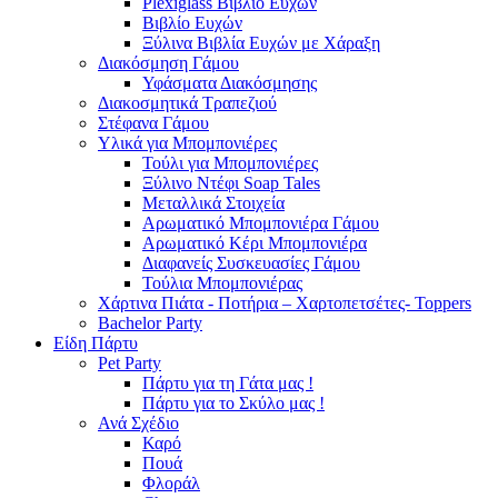
Plexiglass Βιβλίο Ευχών
Βιβλίο Ευχών
Ξύλινα Βιβλία Ευχών με Χάραξη
Διακόσμηση Γάμου
Υφάσματα Διακόσμησης
Διακοσμητικά Τραπεζιού
Στέφανα Γάμου
Υλικά για Μπομπονιέρες
Τούλι για Μπομπονιέρες
Ξύλινο Ντέφι Soap Tales
Μεταλλικά Στοιχεία
Αρωματικό Μπομπονιέρα Γάμου
Αρωματικό Κέρι Μπομπονιέρα
Διαφανείς Συσκευασίες Γάμου
Τούλια Μπομπονιέρας
Χάρτινα Πιάτα - Ποτήρια – Χαρτοπετσέτες- Toppers
Bachelor Party
Είδη Πάρτυ
Pet Party
Πάρτυ για τη Γάτα μας !
Πάρτυ για το Σκύλο μας !
Ανά Σχέδιο
Καρό
Πουά
Φλοράλ