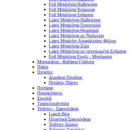
Foil Μπαλόνια Halloween
Foil Μπαλόνια Νούμερα
Foil Μπαλόνια Σχήματα
Latex Μπαλόνια Halloween
Latex Μπαλόνια Στρογγυλά
Latex Μπαλόνια Θεματικά
Latex Μπαλόνια με Νούμερα
Latex Μπαλόνι Αποκάλυψης Φύλου
Latex Μπαλόνια Ζώα
Latex Μπαλόνια με εκτυπωμένα Σχήματα
Foil Μπαλόνια Ευχές - Μηνύματα
Μπουκάλια - Βαζάκια Γυάλινα
Πιάτα
Πινιάτες
Δωράκια Πινιάτας
Πινιάτες Πάρτυ
Ποτήρια
Προσκλήσεις
Σουπλά
Τραπεζομάντηλα
Τσάντες - Σακουλάκια
Lunch Box
Πλαστικά Σακουλάκια
Τσάντες Δώρου
Χάρτινες Σακούλες