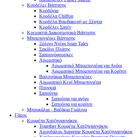
Κορδέλες Βάπτισης
Κορδόνια
Κορδέλα Chiffon
Κορδέλα Βαμβακερή με Ξέφτια
Κορδέλες Σατέν
Κρεμαστά Διακοσμητικά Βάπτισης
Μπομπονιέρες Βάπτισης
Ξύλινο Ντέφι Soap Tales
Σακίδιο Πλάτης
Σαπουνόφουσκες
Αρωματικό
Αρωματικό Μπομπονιέρα για Αγόρι
Αρωματικό Μπομπονιέρα για Κορίτσι
Βαλιτσάκια Μπομπονιέρες
Αρωματικό Κερί Μπομπονιέρα
Πουγκιά
Σαπούνια
Σαπούνια για αγόρι
Σαπούνια για κορίτσι
Μπουκάλια - Βαζάκια Γυάλινα
Γάμος
Κουφέτα Χατζηγιαννάκης
Together Κουφέτα Χατζηγιαννάκης
Αμυγδάλου Supreme Κουφέτα Χατζηγιαννάκης