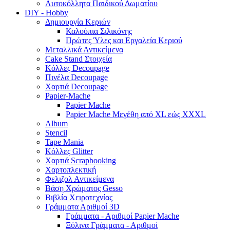
Αυτοκόλλητα Παιδικού Δωματίου
DIY - Hobby
Δημιουργία Κεριών
Καλούπια Σιλικόνης
Πρώτες Ύλες και Εργαλεία Κεριού
Μεταλλικά Αντικείμενα
Cake Stand Στοιχεία
Κόλλες Decoupage
Πινέλα Decoupage
Χαρτιά Decoupage
Papier-Mache
Papier Mache
Papier Mache Μεγέθη από XL εώς XXXL
Album
Stencil
Tape Mania
Κόλλες Glitter
Χαρτιά Scrapbooking
Χαρτοπλεκτική
Φελιζολ Αντικείμενα
Βάση Χρώματος Gesso
Βιβλία Χειροτεχνίας
Γράμματα Αριθμοί 3D
Γράμματα - Αριθμοί Papier Mache
Ξύλινα Γράμματα - Αριθμοί