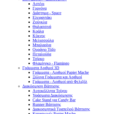
Αστέρι
Γοργόνα
Διάστημα - Space
Ελεφαντάκι
Ζούγκλα
Θαλασσινά
Κοάλα
Κύκνος
Μελισσούλα
Μπαλαρίνα
Ουράνιο Τόξο
Πεταλούδα
Τσίρκο
Φλαμίνγκο - Flamingo
Γράμματα Αριθμοί 3D
Γράμματα - Αριθμοί Papier Mache
Ξύλινα Γράμματα και Αριθμοί
Γράμματα - Αριθμοί από Φελιζόλ
Διακόσμηση Βάπτισης
Αυτοκόλλητα Τοίχου
Υφάσματα Διακόσμησης
Cake Stand για Candy Bar
Runner Βάπτισης
Διακοσμητικά Τραπεζιού Βάπτισης
Κατασκευές Papier Mache