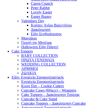
Carrot Crunch
Peter Rabbit
Lovely Easter
Easter Bunny
Valentines Day
Κούπες Aγίου Βαλεντίνου
Διακόσμηση
Είδη Σερβιρίσματος
Μαρτάκια
Γιορτή της Μητέρας
Halloween Είδη Πάρτυ!
Cake Toppers
BABY COLLECTION
ΠΡΩΤΑ ΓΕΝΕΘΛΙΑ
WEDDING COLLECTION
ΑΡΙΘΜΟΙ
ΖΩΑΚΙΑ
Είδη- Εργαλεία Ζαχαροπλαστικής
Εργαλεία Ζαχαροπλαστικής
Κουπ Πατ – Cookie Cutters
Cupcake Cases (Θήκες) – Wrappers
Cake Toppers – Διακόσμηση Τούρτας
Cupcake & Cake Stand
Cupcake Toppers – Διακόσμηση Cupcake
Διακοσμητικά Ζαχαροπλαστικής