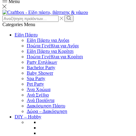
Menu
Search
input
Search
Categories
Menu
Είδη Πάρτυ
Είδη Πάρτυ για Αγόρι
Πρώτα Γενέθλια για Αγόρι
Είδη Πάρτυ για Κορίτσι
Πρώτα Γενέθλια για Κορίτσι
Party Ενηλίκων
Bachelor Party
Baby Shower
Spa Party
Pet Party
Άνα Χρώμα
Ανά Σχέδιο
Ανά Προϊόντα
Διακόσμηση Πάρτυ
Δώρα – Διακόσμηση
DIY – Hobby