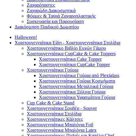
Ζαχαρόπαστες
Ζαχαρώδη Διακοσμητικά
Φόρμες & Ταψιά Ζαχαροπλαστικής
Συσκευασία και Παρουσίαση
Διακόσμηση Παιδικού Δωματίου
Halloween!
Χριστουγεννιάτικα Είδη - Χριστουγεννιάτικα Στολίδια
Χριστουγεννιάτικο Βιβλίο Ευχών Γάμου
Χριστουγεννιάτικα CupCake & Cake Toppers
Χριστουγεννιάτικα Cake Topper
Χριστουγεννιάτικα CupCake Topper
Χριστουγεννιάτικα Γούρια
Χριστουγεννιάτικα Γούρια από Plexiglass
Χριστουγεννιάτικα Γούρια Κοσμήματα
Χριστουγεννιάτικα Μεταλλικά Γούρια
Χριστουγεννιάτικα Ξύλινα Γούρια
Χριστουγεννιάτικα Υφασμάτινα Γούρια
Cup Cake & Cake Stand
Χριστουγεννιάτικα Σουβέρ - Souver
Χριστουγεννιάτικα Στολίδια
Χριστουγεννιάτικες Κάλτσες
Χριστουγεννιάτικα Μπαλόνια Foil
Χριστουγεννιάτικα Μπαλόνια Latex
Χριστουγεννιάτικες Ποδιές και Καπέλα Chef