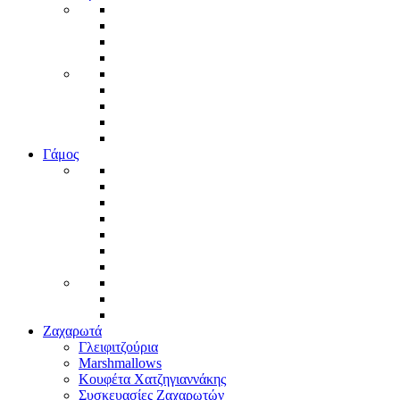
Γάμος
Ζαχαρωτά
Γλειφιτζούρια
Marshmallows
Κουφέτα Χατζηγιαννάκης
Συσκευασίες Ζαχαρωτών