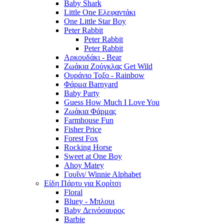
Baby Shark
Little One Ελεφαντάκι
One Little Star Boy
Peter Rabbit
Peter Rabbit
Peter Rabbit
Αρκουδάκι - Bear
Ζωάκια Ζούγκλας Get Wild
Ουράνιο Τοξο - Rainbow
Φάρμα Barnyard
Baby Party
Guess How Much I Love You
Ζωάκια Φάρμας
Farmhouse Fun
Fisher Price
Forest Fox
Rocking Horse
Sweet at One Boy
Ahoy Matey
Γουΐνι/ Winnie Alphabet
Είδη Πάρτυ για Κορίτσι
Floral
Bluey - Μπλουι
Baby Δεινόσαυρος
Barbie