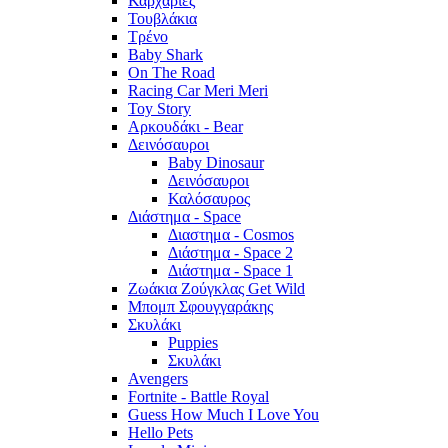
Καρχαρίες
Τουβλάκια
Τρένο
Baby Shark
On The Road
Racing Car Meri Meri
Toy Story
Αρκουδάκι - Bear
Δεινόσαυροι
Baby Dinosaur
Δεινόσαυροι
Καλόσαυρος
Διάστημα - Space
Διαστημα - Cosmos
Διάστημα - Space 2
Διάστημα - Space 1
Ζωάκια Ζούγκλας Get Wild
Μπομπ Σφουγγαράκης
Σκυλάκι
Puppies
Σκυλάκι
Avengers
Fortnite - Battle Royal
Guess How Much I Love You
Hello Pets