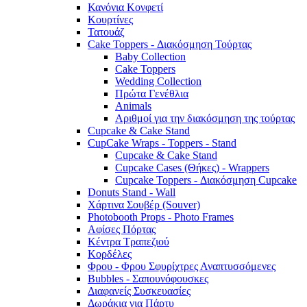
Κανόνια Κονφετί
Κουρτίνες
Τατουάζ
Cake Toppers - Διακόσμηση Τούρτας
Baby Collection
Cake Toppers
Wedding Collection
Πρώτα Γενέθλια
Animals
Αριθμοί για την διακόσμηση της τούρτας
Cupcake & Cake Stand
CupCake Wraps - Toppers - Stand
Cupcake & Cake Stand
Cupcake Cases (Θήκες) - Wrappers
Cupcake Toppers - Διακόσμηση Cupcake
Donuts Stand - Wall
Χάρτινα Σουβέρ (Souver)
Photobooth Props - Photo Frames
Αφίσες Πόρτας
Κέντρα Τραπεζιού
Κορδέλες
Φρου - Φρου Σφυρίχτρες Αναπτυσσόμενες
Bubbles - Σαπουνόφουσκες
Διαφανείς Συσκευασίες
Δωράκια για Πάρτυ