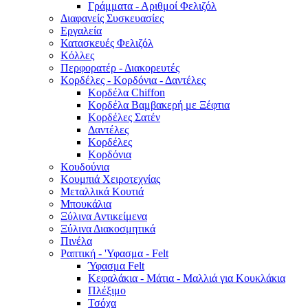
Γράμματα - Αριθμοί Φελιζόλ
Διαφανείς Συσκευασίες
Εργαλεία
Κατασκευές Φελιζόλ
Κόλλες
Περφορατέρ - Διακορευτές
Κορδέλες - Κορδόνια - Δαντέλες
Κορδέλα Chiffon
Κορδέλα Βαμβακερή με Ξέφτια
Κορδέλες Σατέν
Δαντέλες
Κορδέλες
Κορδόνια
Κουδούνια
Κουμπιά Χειροτεχνίας
Μεταλλικά Κουτιά
Μπουκάλια
Ξύλινα Αντικείμενα
Ξύλινα Διακοσμητικά
Πινέλα
Ραπτική - 'Υφασμα - Felt
Ύφασμα Felt
Κεφαλάκια - Μάτια - Μαλλιά για Κουκλάκια
Πλέξιμο
Τσόχα