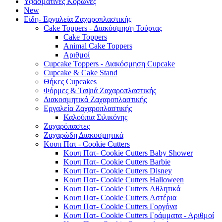
Υφασμάτινες Κορώνες
New
Είδη- Εργαλεία Ζαχαροπλαστικής
Cake Toppers - Διακόσμηση Τούρτας
Cake Toppers
Animal Cake Toppers
Αριθμοί
Cupcake Toppers - Διακόσμηση Cupcake
Cupcake & Cake Stand
Θήκες Cupcakes
Φόρμες & Ταψιά Ζαχαροπλαστικής
Διακοσμητικά Ζαχαροπλαστικής
Εργαλεία Ζαχαροπλαστικής
Καλούπια Σιλικόνης
Ζαχαρόπαστες
Ζαχαρώδη Διακοσμητικά
Κουπ Πατ - Cookie Cutters
Κουπ Πατ- Cookie Cutters Baby Shower
Κουπ Πατ- Cookie Cutters Barbie
Κουπ Πατ- Cookie Cutters Disney
Κουπ Πατ- Cookie Cutters Halloween
Κουπ Πατ- Cookie Cutters Αθλητικά
Κουπ Πατ- Cookie Cutters Αστέρια
Κουπ Πατ- Cookie Cutters Γοργόνα
Κουπ Πατ- Cookie Cutters Γράμματα - Αριθμοί