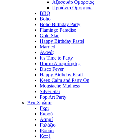
Αξεσουάρ Ομορφιάς
Προϊόντα Ομορφιάς
BBQ
Boho
Boho Birthday Party
Flamingo Paradise
Gold Star
Happy Birthday Pastel
Married
Ανανάς
It's Time to Party
Πάρτυ Αποφοίτησης
Disco Fever
Happy Birthday Kraft
Keep Calm and Party On
Moustache Madness
Silver Star
Pop Art Party
Άνα Χρώμα
Γκρι
Εκρού
Ασημί
Γαλάζιο
Ιβουάρ
Καφέ