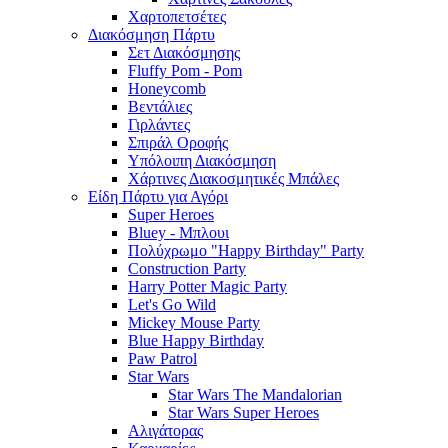
Χαρτοπετσέτες
Διακόσμηση Πάρτυ
Σετ Διακόσμησης
Fluffy Pom - Pom
Honeycomb
Βεντάλιες
Γιρλάντες
Σπιράλ Οροφής
Υπόλοιπη Διακόσμηση
Χάρτινες Διακοσμητικές Μπάλες
Είδη Πάρτυ για Αγόρι
Super Heroes
Bluey - Μπλουι
Πολύχρωμο "Happy Birthday" Party
Construction Party
Harry Potter Magic Party
Let's Go Wild
Mickey Mouse Party
Blue Happy Birthday
Paw Patrol
Star Wars
Star Wars The Mandalorian
Star Wars Super Heroes
Αλιγάτορας