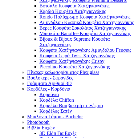
Χατζηγιαννάκης Κουφέτα Premium Desserts
Βότσαλο Κουφέτα Χατζηγιαννάκης
Καρδιά Κουφέτα Χατζηγιαννάκης
Rondo Πολύχρωμο Κουφέτα Χατζηγιαννάκης
Αμυγδάλου Κλασικά Κουφέτα Χατζηγιαννάκης
Βέρες Κουφέτα Σοκολάτας Χατζηγιαννάκης
Μπισκότο Banoffee Κουφέτα Χατζηγιαννάκης
Bijoux & Bijoux Supreme Κουφέτα
Χατζηγιαννάκηs
Κουφέτα Χατζηγιαννάκης Αμυγδάλου Γεύσεις
Κουφέτα Σειρά Twist Χατζηγιαννάκης
Κουφέτα Χατζηγιαννάκης Crispy
Piccolino Κουφέτα Χατζηγιαννάκης
Πίνακας καλωσορίσματος Plexiglass
Βουλοκέρι - Σφραγίδες
Γράμματα Αριθμοί 3D
Κορδέλες - Κορδόνια
Κορδόνια
Κορδέλα Chiffon
Κορδέλα Βαμβακερή με Ξέφτια
Κορδέλες Σατέν
Μπαλόνια Γάμου - Bachelor
Photobooth
Βιβλία Ευχών
3D Είδη Για Ευχές