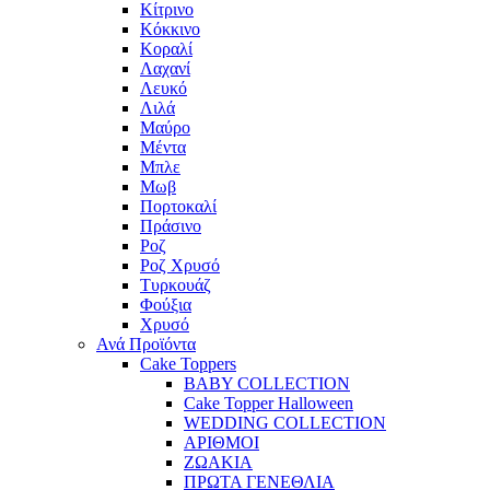
Κίτρινο
Κόκκινο
Κοραλί
Λαχανί
Λευκό
Λιλά
Μαύρο
Μέντα
Μπλε
Μωβ
Πορτοκαλί
Πράσινο
Ροζ
Ροζ Χρυσό
Τυρκουάζ
Φούξια
Χρυσό
Ανά Προϊόντα
Cake Toppers
BABY COLLECTION
Cake Topper Halloween
WEDDING COLLECTION
ΑΡΙΘΜΟΙ
ΖΩΑΚΙΑ
ΠΡΩΤΑ ΓΕΝΕΘΛΙΑ