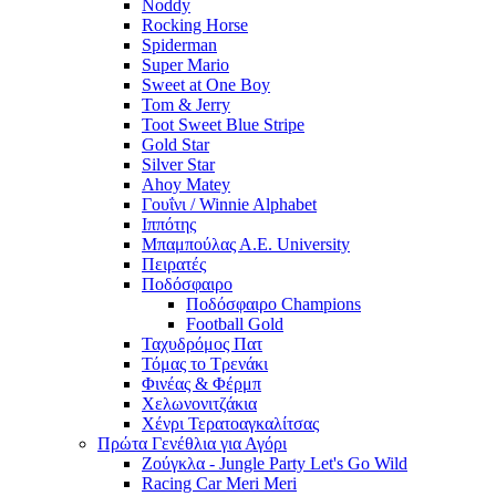
Noddy
Rocking Horse
Spiderman
Super Mario
Sweet at One Boy
Tom & Jerry
Toot Sweet Blue Stripe
Gold Star
Silver Star
Ahoy Matey
Γουΐνι / Winnie Alphabet
Ιππότης
Μπαμπούλας Α.Ε. University
Πειρατές
Ποδόσφαιρο
Ποδόσφαιρο Champions
Football Gold
Ταχυδρόμος Πατ
Τόμας το Τρενάκι
Φινέας & Φέρμπ
Χελωνονιτζάκια
Χένρι Τερατοαγκαλίτσας
Πρώτα Γενέθλια για Αγόρι
Ζούγκλα - Jungle Party Let's Go Wild
Racing Car Meri Meri