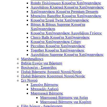
Rondo Πολύχρωμο Κουφέτα Χατζηγιαννάκης
Αμυγδάλου Κλασικά Κουφέτα Χατζηγιαννάκης
Χατζηγιαννάκης Κουφέτα Premium Desserts
Μπισκότο Banoffee Κουφέτα Χατζηγιαννάκης
Κουφέτα Σειρά Twist Χατζηγιαννάκης
Bijoux & Bijoux Supreme Κουφέτα
Χατζηγιαννάκηs
Κουφέτα Χατζηγιαννάκης Αμυγδάλου Γεύσεις
Choco Balls Κουφέτα Χατζηγιαννάκης
Κουφέτα Χατζηγιαννάκης Crispy
Piccolino Κουφέτα Χατζηγιαννάκης
Together Κουφέτα Χατζηγιαννάκης
Αμυγδάλου Supreme Κουφέτα Χατζηγιαννάκης
Marshmallows
Βιβλία Ευχών για Βάφτιση
Βουλοκέρι - Σφραγίδες
Ποδιά Βάφτισης Αγοριού Νονού/Νονάς
Ποδιά Βάφτισης Κοριτσιού Νονού/Νονάς
Σετ Νονού
Σαπούνι Βάπτισης
Μπουκάλι Λαδιού
Μαρτυρικά Βάπτισης
Μαρτυρικά Βάπτισης για Αγόρι
Μαρτυρικά Βάπτισης για Κορίτσι
Είδη Δώρων - Διακόσμηση