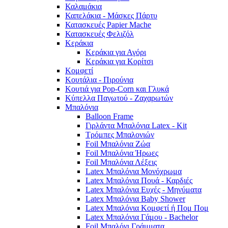
Καλαμάκια
Καπελάκια - Μάσκες Πάρτυ
Κατασκευές Papier Mache
Κατασκευές Φελιζόλ
Κεράκια
Κεράκια για Αγόρι
Κεράκια για Κορίτσι
Κομφετί
Κουτάλια - Πιρούνια
Κουτιά για Pop-Corn και Γλυκά
Κύπελλα Παγωτού - Ζαχαρωτών
Μπαλόνια
Balloon Frame
Γιρλάντα Μπαλόνια Latex - Kit
Τρόμπες Μπαλονιών
Foil Μπαλόνια Ζώα
Foil Μπαλόνια Ήρωες
Foil Μπαλόνια Λέξεις
Latex Μπαλόνια Μονόχρωμα
Latex Μπαλόνια Πουά - Καρδιές
Latex Μπαλόνια Ευχές - Μηνύματα
Latex Μπαλόνια Baby Shower
Latex Μπαλόνια Κομφετί ή Πομ Πομ
Latex Μπαλόνια Γάμου - Bachelor
Foil Μπαλόνι Γράμματα