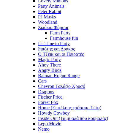
Lovely Minions
Party Animals
Peter Rabbit
PJ Masks
Woodland
Ζωάκια Φάρμας
Farm Party
Farmhouse fun
It's Time to Party
Ιππότης και Δράκος
Ο Τζέικ και οι Πειρατές
Magic Party
Ahoy There
Angry Birds
Batman Rogue Range
Cars
Chevron Γαλάζιο Χρυσό
Dragons
Fischer Price
Forest Fox
Home (Επιτέλους φτάσαμε Σπίτι)
Howdy Cowboy
Inside Out (Τα μυαλά που κουβαλάς)
Lego Movie
Nemo