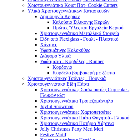
Χριστουεννιάτικα Κουπ Πατ- Cookie Cutters
Υλικά Χριστουγεννιάτικων Κατασκευών
Δημιουργία Κεριών
Καλούπια Σιλικόνης Κεριών
Πρώτες Ύλες και Εργαλεία Κεριού
Χριστουγεννιάτικα Μεταλλικά Στοιχεία
Είδη από Plexiglass - Γυαλί - Πλαστικό
Χάντρες
Υφασμάτινες Κολοκύθες
Διάφορα Υλικά
Υφάσματα - Κορδέλες - Runner
Κορδόνια
Κορδέλα βαμβακερή με ξέφτια
Χριστουγεννιάτικες Τσάντες - Πουγκιά
Χριστουγεννιάτικα Είδη Πάρτι
Χριστουγεννιάτικες Συσκευασίες Cup cake -
Γλυκών κλπ
Χριστουγεννιάτικα Τραπεζομάντηλα
Joyful Snowman
Χριστουγεννιάτικες Χαρτοπετσέτες
Χριστουγεννιάτικα Πιάτα Φαγητού - Γλυκού
Χριστουγεννιάτικα Ποτήρια Χάρτινα
Jolly Christmas Party Meri Meri
Festive Motif