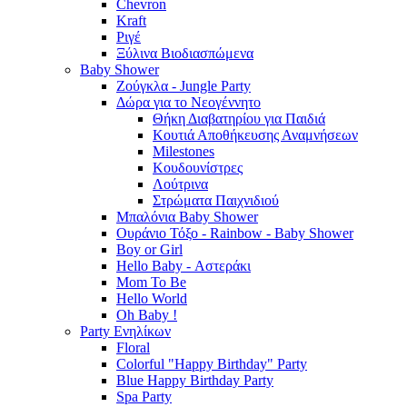
Chevron
Kraft
Ριγέ
Ξύλινα Βιοδιασπώμενα
Baby Shower
Ζούγκλα - Jungle Party
Δώρα για το Νεογέννητο
Θήκη Διαβατηρίου για Παιδιά
Κουτιά Αποθήκευσης Αναμνήσεων
Milestones
Κουδουνίστρες
Λούτρινα
Στρώματα Παιχνιδιού
Μπαλόνια Baby Shower
Ουράνιο Τόξο - Rainbow - Baby Shower
Boy or Girl
Hello Baby - Αστεράκι
Mom To Be
Hello World
Oh Baby !
Party Ενηλίκων
Floral
Colorful "Happy Birthday" Party
Blue Happy Birthday Party
Spa Party