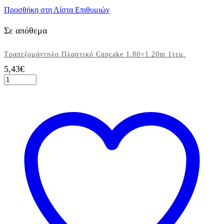
Προσθήκη στη Λίστα Επιθυμιών
Σε απόθεμα
Tραπεζομάντηλο Πλαστικό Cupcake 1.80×1.20m 1τεμ.
5,43
€
Tραπεζομάντηλο
Πλαστικό
Cupcake
1.80x1.20m
1τεμ.
ποσότητα