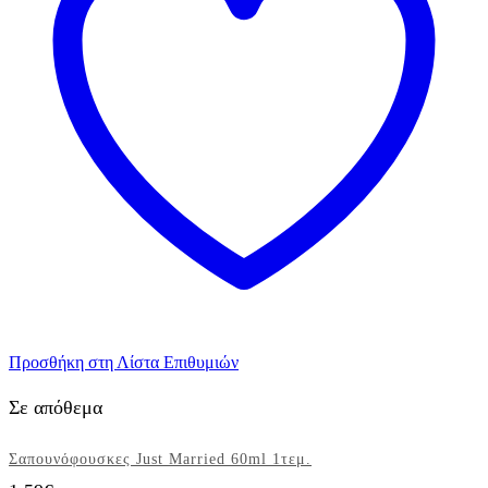
6τεμ.
ποσότητα
Προσθήκη στη Λίστα Επιθυμιών
Σε απόθεμα
Σαπουνόφουσκες Just Married 60ml 1τεμ.