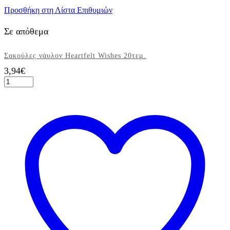
Προσθήκη στη Λίστα Επιθυμιών
Σε απόθεμα
Σακούλες νάυλον Heartfelt Wishes 20τεμ.
3,94
€
Σακούλες
νάυλον
Heartfelt
Wishes
20τεμ.
ποσότητα