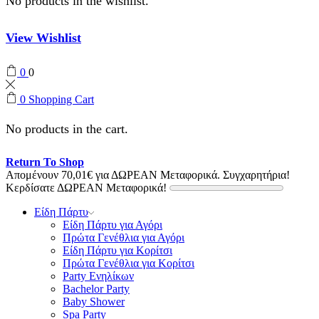
No products in the wishlist.
View Wishlist
0
0
0
Shopping Cart
No products in the cart.
Return To Shop
Απομένουν
70,01
€
για ΔΩΡΕΑΝ Μεταφορικά.
Συγχαρητήρια!
Κερδίσατε ΔΩΡΕΑΝ Μεταφορικά!
Είδη Πάρτυ
Είδη Πάρτυ για Αγόρι
Πρώτα Γενέθλια για Αγόρι
Είδη Πάρτυ για Κορίτσι
Πρώτα Γενέθλια για Κορίτσι
Party Ενηλίκων
Bachelor Party
Baby Shower
Spa Party