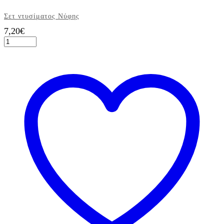
Σετ ντυσίματος Νύφης
7,20
€
Σετ
ντυσίματος
Νύφης
ποσότητα