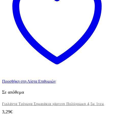
ποσότητα
Προσθήκη στη Λίστα Επιθυμιών
Σε απόθεμα
Γιρλάντα Τρίγωνα Σημαιάκια χάρτινη Πολύχρωμη 4,5μ 1τεμ
3,29
€