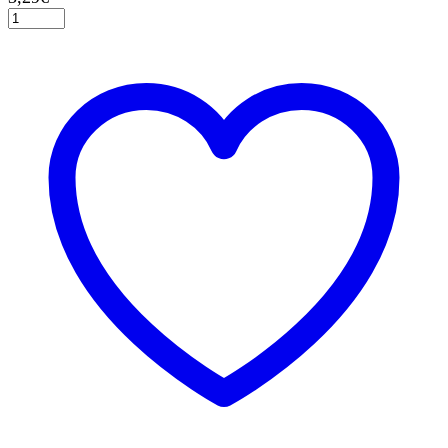
Γιρλάντα
με
Σημαιάκια
Τυρκουάζ
4,5m.
1τεμ.
ποσότητα