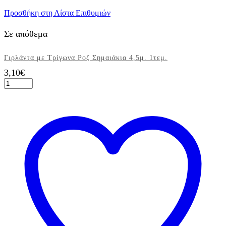
Προσθήκη στη Λίστα Επιθυμιών
Σε απόθεμα
Γιρλάντα με Τρίγωνα Ροζ Σημαιάκια 4,5μ. 1τεμ.
3,10
€
Γιρλάντα
με
Τρίγωνα
Ροζ
Σημαιάκια
4,5μ.
1τεμ.
ποσότητα