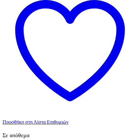
πουά
24,7cm
10τεμ.
ποσότητα
Προσθήκη στη Λίστα Επιθυμιών
Σε απόθεμα