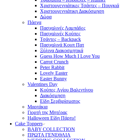
Χριστουγεννιάτικες Τσάντες – Πουγκιά
Χριστουγεννιάτικη Διακόσμηση
Δώρα
Πάσχα
Πασχαλινές Λαμπάδες
Πασχαλινές Κούπες
Τσάντες – Backpack
Πασχαλινά Κουπ Πατ
Ξύλινα Διακοσμητικά
Guess How Much I Love You
Carrot Crunch
Peter Rabbit
Lovely Easter
Easter Bunny
Valentines Day
Κούπες Aγίου Βαλεντίνου
Διακόσμηση
Είδη Σερβιρίσματος
Μαρτάκια
Γιορτή της Μητέρας
Halloween Είδη Πάρτυ!
Cake Toppers
BABY COLLECTION
ΠΡΩΤΑ ΓΕΝΕΘΛΙΑ