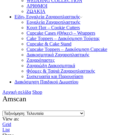
WEDDING COLLECTION
ΑΡΙΘΜΟΙ
ΖΩΑΚΙΑ
Είδη- Εργαλεία Ζαχαροπλαστικής
Εργαλεία Ζαχαροπλαστικής
Κουπ Πατ – Cookie Cutters
Cupcake Cases (Θήκες) – Wrappers
Cake Toppers – Διακόσμηση Τούρτας
Cupcake & Cake Stand
Cupcake Toppers – Διακόσμηση Cupcake
Διακοσμητικά Ζαχαροπλαστικής
Ζαχαρόπαστες
Ζαχαρώδη Διακοσμητικά
Φόρμες & Ταψιά Ζαχαροπλαστικής
Συσκευασία και Παρουσίαση
Διακόσμηση Παιδικού Δωματίου
Αρχική σελίδα
Shop
Amscan
View as:
Grid
List