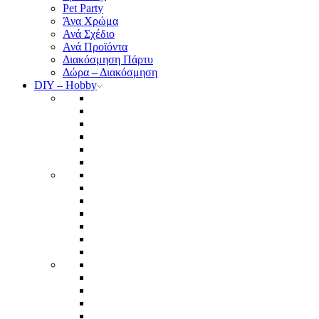
Pet Party
Άνα Χρώμα
Ανά Σχέδιο
Ανά Προϊόντα
Διακόσμηση Πάρτυ
Δώρα – Διακόσμηση
DIY – Hobby