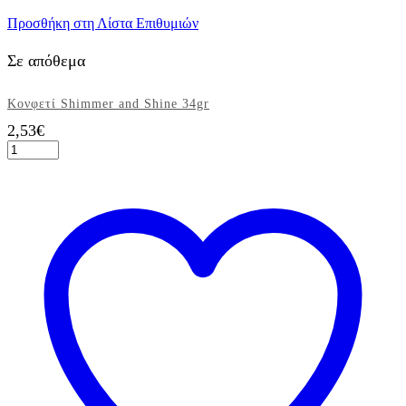
Προσθήκη στη Λίστα Επιθυμιών
Σε απόθεμα
Κονφετί Shimmer and Shine 34gr
2,53
€
Κονφετί
Shimmer
and
Shine
34gr
ποσότητα