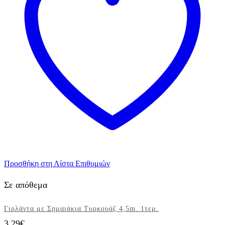
3τεμ.
ποσότητα
Προσθήκη στη Λίστα Επιθυμιών
Σε απόθεμα
Γιρλάντα με Σημαιάκια Τυρκουάζ 4,5m. 1τεμ.
3,29
€