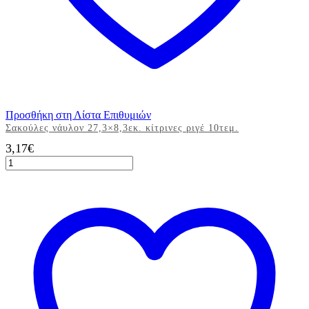
Προσθήκη στη Λίστα Επιθυμιών
Σακούλες νάυλον 27,3×8,3εκ. κίτρινες ριγέ 10τεμ.
3,17
€
Σακούλες
νάυλον
27,3x8,3εκ.
κίτρινες
ριγέ
10τεμ.
ποσότητα