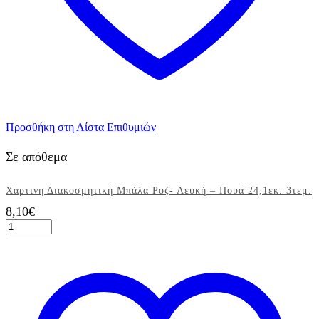
Προσθήκη στη Λίστα Επιθυμιών
Σε απόθεμα
Χάρτινη Διακοσμητική Μπάλα Ροζ- Λευκή – Πουά 24,1εκ. 3τεμ.
8,10
€
Χάρτινη
Διακοσμητική
Μπάλα
Ροζ-
Λευκή
-
Πουά
24,1εκ.