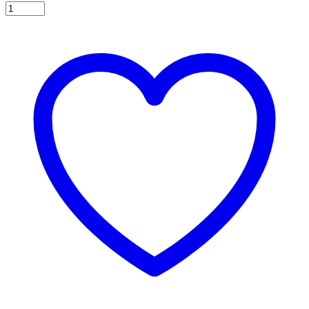
Γιρλάντα
Τρίγωνα
Σημαιάκια
χάρτινη
Πολύχρωμη
4,5μ
1τεμ
ποσότητα