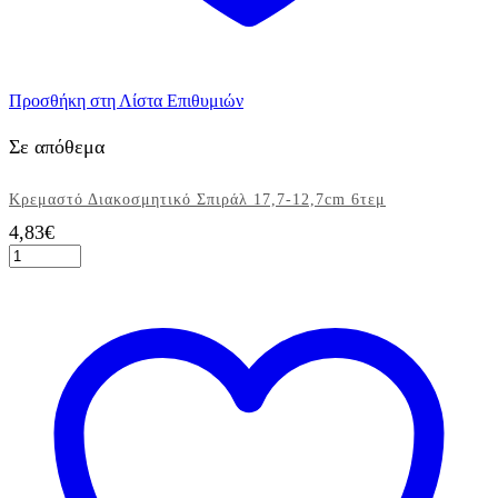
Προσθήκη στη Λίστα Επιθυμιών
Σε απόθεμα
Κρεμαστό Διακοσμητικό Σπιράλ 17,7-12,7cm 6τεμ
4,83
€
Κρεμαστό
Διακοσμητικό
Σπιράλ
17,7-
12,7cm
6τεμ
ποσότητα