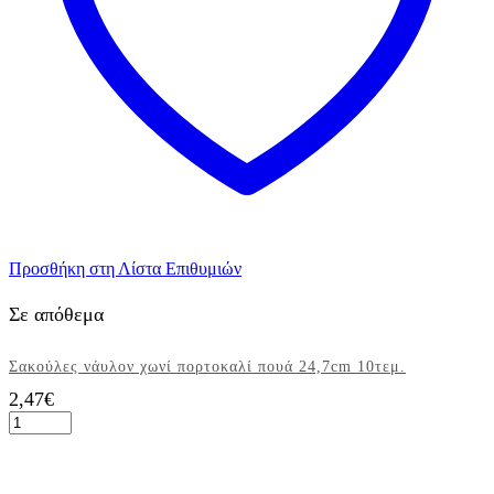
Προσθήκη στη Λίστα Επιθυμιών
Σε απόθεμα
Σακούλες νάυλον χωνί πορτοκαλί πουά 24,7cm 10τεμ.
2,47
€
Σακούλες
νάυλον
χωνί
πορτοκαλί