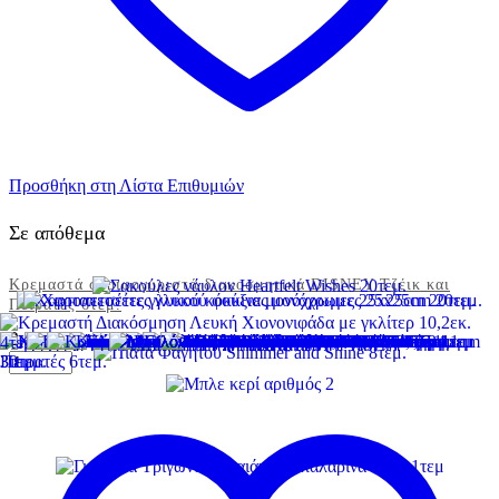
Προσθήκη στη Λίστα Επιθυμιών
Σε απόθεμα
Κρεμαστά στριφογυριστά διακοσμητικά DISNEY Τζέικ και
Πειρατές 6τεμ.
2,94
€
Κρεμαστά
στριφογυριστά
διακοσμητικά
DISNEY
Τζέικ
και
Πειρατές