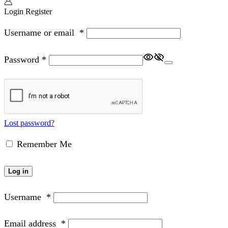
Login
Register
Username or email
*
Password
*
Lost password?
Remember Me
Log in
Username
*
Email address
*