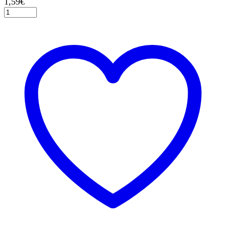
1,59
€
Σαπουνόφουσκες
Just
Married
60ml
1τεμ.
ποσότητα