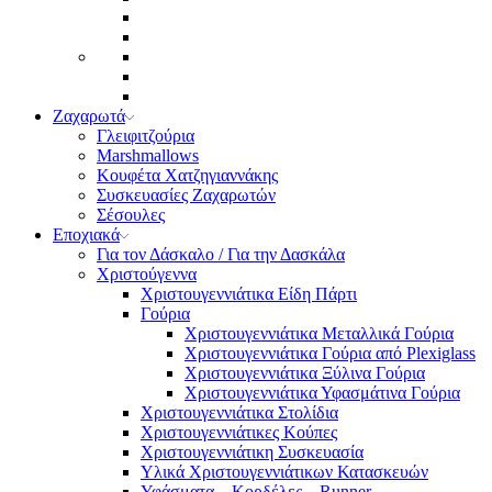
Ζαχαρωτά
Γλειφιτζούρια
Marshmallows
Κουφέτα Χατζηγιαννάκης
Συσκευασίες Ζαχαρωτών
Σέσουλες
Εποχιακά
Για τον Δάσκαλο / Για την Δασκάλα
Χριστούγεννα
Χριστουγεννιάτικα Είδη Πάρτι
Γούρια
Χριστουγεννιάτικα Μεταλλικά Γούρια
Χριστουγεννιάτικα Γούρια από Plexiglass
Χριστουγεννιάτικα Ξύλινα Γούρια
Χριστουγεννιάτικα Υφασμάτινα Γούρια
Χριστουγεννιάτικα Στολίδια
Χριστουγεννιάτικες Κούπες
Χριστουγεννιάτικη Συσκευασία
Υλικά Χριστουγεννιάτικων Κατασκευών
Υφάσματα – Κορδέλες – Runner