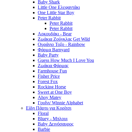
Baby Shark
Little One Ελεφαντάκι
One Little Star Boy
Peter Rabbit
Peter Rabbit
Peter Rabbit
Αρκουδάκι - Bear
Ζωάκια Ζούγκλας Get Wild
Ουράνιο Τοξο - Rainbow
Φάρμα Barnyard
Baby Party
Guess How Much I Love You
Ζωάκια Φάρμας
Farmhouse Fun
Fisher Price
Forest Fox
Rocking Horse
Sweet at One Boy
Ahoy Matey
Γουΐνι/ Winnie Alphabet
Είδη Πάρτυ για Κορίτσι
Floral
Bluey - Μπλουι
Baby Δεινόσαυρος
Barbie