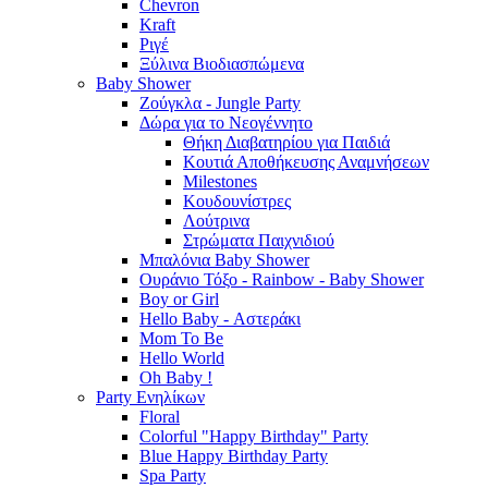
Chevron
Kraft
Ριγέ
Ξύλινα Βιοδιασπώμενα
Baby Shower
Ζούγκλα - Jungle Party
Δώρα για το Νεογέννητο
Θήκη Διαβατηρίου για Παιδιά
Κουτιά Αποθήκευσης Αναμνήσεων
Milestones
Κουδουνίστρες
Λούτρινα
Στρώματα Παιχνιδιού
Μπαλόνια Baby Shower
Ουράνιο Τόξο - Rainbow - Baby Shower
Boy or Girl
Hello Baby - Αστεράκι
Mom To Be
Hello World
Oh Baby !
Party Ενηλίκων
Floral
Colorful "Happy Birthday" Party
Blue Happy Birthday Party
Spa Party