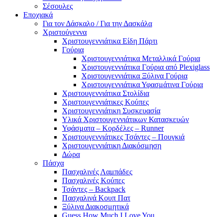
Σέσουλες
Εποχιακά
Για τον Δάσκαλο / Για την Δασκάλα
Χριστούγεννα
Χριστουγεννιάτικα Είδη Πάρτι
Γούρια
Χριστουγεννιάτικα Μεταλλικά Γούρια
Χριστουγεννιάτικα Γούρια από Plexiglass
Χριστουγεννιάτικα Ξύλινα Γούρια
Χριστουγεννιάτικα Υφασμάτινα Γούρια
Χριστουγεννιάτικα Στολίδια
Χριστουγεννιάτικες Κούπες
Χριστουγεννιάτικη Συσκευασία
Υλικά Χριστουγεννιάτικων Κατασκευών
Υφάσματα – Κορδέλες – Runner
Χριστουγεννιάτικες Τσάντες – Πουγκιά
Χριστουγεννιάτικη Διακόσμηση
Δώρα
Πάσχα
Πασχαλινές Λαμπάδες
Πασχαλινές Κούπες
Τσάντες – Backpack
Πασχαλινά Κουπ Πατ
Ξύλινα Διακοσμητικά
Guess How Much I Love You