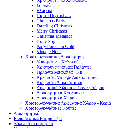
Χριστουγεννιάτικα Καπέλα
Σουπλά
Ελαφάκι
Πάρτυ Πιγκουίνων
Christmas Party
Dazzling Christmas
Merry Christmas
Christmas Metallics
Holly Pop
Party Porcelain Gold
Vintage Noel
Χριστουγεννιάτικη Διακόσμηση
Υφασμάτινες Κολοκύθες
Χριστουγεννιάτικες Γιρλάντες
Γιρλάντα Μπαλόνια - Kit
Κρεμαστά Vintage Διακοσμητικά
Κρεμαστά Διακοσμητικά
Αρωματικά Χώρου - Τσάντες Δώρου
Διακοσμητικά Κουδούνια
Διακοσμητικά Χώρου
Χριστουγεννιάτικα Αρωματικά Χώρου - Κεριά
Χριστουγεννιάτικες Κούπες
Διακοσμητικά
Εκπαιδευτικά Επιτραπέζια
Ξύλινα Διακοσμητικά