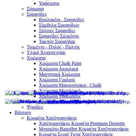
Υφάσματα
Σύρματα
Σφραγίδες
Βουλοκέρι - Σφραγίδες
Σύμβολα Σφραγίδων
Ξύλινες Σφραγίδες
Σφραγίδες Σιλικόνης
Ταμπόν Σφραγίδας
Τσιμέντο - Πηλός - Πολτός
Υλικά Χειροτεχνίας
Χρώματα
Χρώματα Chalk Paint
Χρώματα Ακρυλικά
Μαγνητικά Χρώματα
Χρώματα Γυαλιού
Χρώματα Μαυροπίνακα - Chalk
Χρώματα Μεταλλικά
Χρώματα Υφάσματος
Χρώματα Φωσφοριζέ
Ψηφίδες
Βάπτιση
Κουφέτα Χατζηγιαννάκης
Χατζηγιαννάκης Κουφέτα Premium Desserts
Μπισκότο Banoffee Κουφέτα Χατζηγιαννάκης
Κουφέτα Σειρά Twist Χατζηγιαννάκης