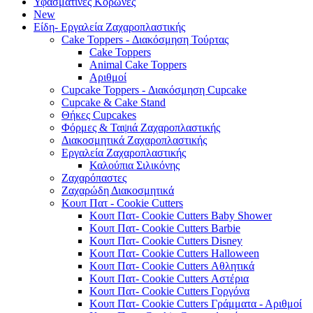
Υφασμάτινες Κορώνες
New
Είδη- Εργαλεία Ζαχαροπλαστικής
Cake Toppers - Διακόσμηση Τούρτας
Cake Toppers
Animal Cake Toppers
Αριθμοί
Cupcake Toppers - Διακόσμηση Cupcake
Cupcake & Cake Stand
Θήκες Cupcakes
Φόρμες & Ταψιά Ζαχαροπλαστικής
Διακοσμητικά Ζαχαροπλαστικής
Εργαλεία Ζαχαροπλαστικής
Καλούπια Σιλικόνης
Ζαχαρόπαστες
Ζαχαρώδη Διακοσμητικά
Κουπ Πατ - Cookie Cutters
Κουπ Πατ- Cookie Cutters Baby Shower
Κουπ Πατ- Cookie Cutters Barbie
Κουπ Πατ- Cookie Cutters Disney
Κουπ Πατ- Cookie Cutters Halloween
Κουπ Πατ- Cookie Cutters Αθλητικά
Κουπ Πατ- Cookie Cutters Αστέρια
Κουπ Πατ- Cookie Cutters Γοργόνα
Κουπ Πατ- Cookie Cutters Γράμματα - Αριθμοί