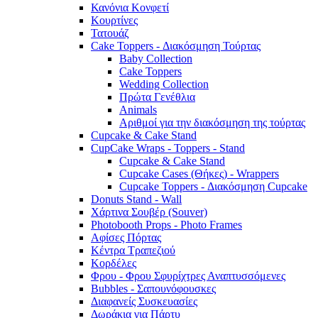
Κανόνια Κονφετί
Κουρτίνες
Τατουάζ
Cake Toppers - Διακόσμηση Τούρτας
Baby Collection
Cake Toppers
Wedding Collection
Πρώτα Γενέθλια
Animals
Αριθμοί για την διακόσμηση της τούρτας
Cupcake & Cake Stand
CupCake Wraps - Toppers - Stand
Cupcake & Cake Stand
Cupcake Cases (Θήκες) - Wrappers
Cupcake Toppers - Διακόσμηση Cupcake
Donuts Stand - Wall
Χάρτινα Σουβέρ (Souver)
Photobooth Props - Photo Frames
Αφίσες Πόρτας
Κέντρα Τραπεζιού
Κορδέλες
Φρου - Φρου Σφυρίχτρες Αναπτυσσόμενες
Bubbles - Σαπουνόφουσκες
Διαφανείς Συσκευασίες
Δωράκια για Πάρτυ