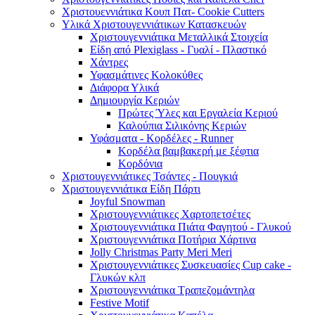
Χριστουεννιάτικα Κουπ Πατ- Cookie Cutters
Υλικά Χριστουγεννιάτικων Κατασκευών
Χριστουγεννιάτικα Μεταλλικά Στοιχεία
Είδη από Plexiglass - Γυαλί - Πλαστικό
Χάντρες
Υφασμάτινες Κολοκύθες
Διάφορα Υλικά
Δημιουργία Κεριών
Πρώτες Ύλες και Εργαλεία Κεριού
Καλούπια Σιλικόνης Κεριών
Υφάσματα - Κορδέλες - Runner
Κορδέλα βαμβακερή με ξέφτια
Κορδόνια
Χριστουγεννιάτικες Τσάντες - Πουγκιά
Χριστουγεννιάτικα Είδη Πάρτι
Joyful Snowman
Χριστουγεννιάτικες Χαρτοπετσέτες
Χριστουγεννιάτικα Πιάτα Φαγητού - Γλυκού
Χριστουγεννιάτικα Ποτήρια Χάρτινα
Jolly Christmas Party Meri Meri
Χριστουγεννιάτικες Συσκευασίες Cup cake -
Γλυκών κλπ
Χριστουγεννιάτικα Τραπεζομάντηλα
Festive Motif