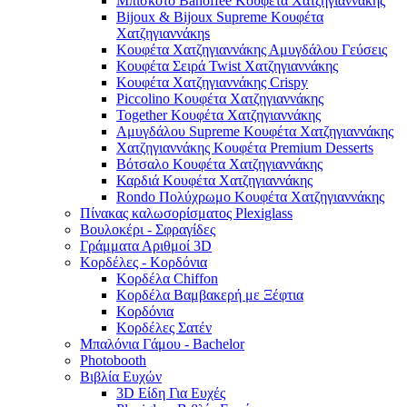
Μπισκότο Banoffee Κουφέτα Χατζηγιαννάκης
Bijoux & Bijoux Supreme Κουφέτα
Χατζηγιαννάκηs
Κουφέτα Χατζηγιαννάκης Αμυγδάλου Γεύσεις
Κουφέτα Σειρά Twist Χατζηγιαννάκης
Κουφέτα Χατζηγιαννάκης Crispy
Piccolino Κουφέτα Χατζηγιαννάκης
Together Κουφέτα Χατζηγιαννάκης
Αμυγδάλου Supreme Κουφέτα Χατζηγιαννάκης
Χατζηγιαννάκης Κουφέτα Premium Desserts
Βότσαλο Κουφέτα Χατζηγιαννάκης
Καρδιά Κουφέτα Χατζηγιαννάκης
Rondo Πολύχρωμο Κουφέτα Χατζηγιαννάκης
Πίνακας καλωσορίσματος Plexiglass
Βουλοκέρι - Σφραγίδες
Γράμματα Αριθμοί 3D
Κορδέλες - Κορδόνια
Κορδέλα Chiffon
Κορδέλα Βαμβακερή με Ξέφτια
Κορδόνια
Κορδέλες Σατέν
Μπαλόνια Γάμου - Bachelor
Photobooth
Βιβλία Ευχών
3D Είδη Για Ευχές