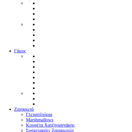
Γάμος
Ζαχαρωτά
Γλειφιτζούρια
Marshmallows
Κουφέτα Χατζηγιαννάκης
Συσκευασίες Ζαχαρωτών