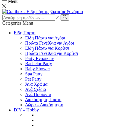
Menu
Search
input
Search
Categories
Menu
Είδη Πάρτυ
Είδη Πάρτυ για Αγόρι
Πρώτα Γενέθλια για Αγόρι
Είδη Πάρτυ για Κορίτσι
Πρώτα Γενέθλια για Κορίτσι
Party Ενηλίκων
Bachelor Party
Baby Shower
Spa Party
Pet Party
Άνα Χρώμα
Ανά Σχέδιο
Ανά Προϊόντα
Διακόσμηση Πάρτυ
Δώρα – Διακόσμηση
DIY – Hobby