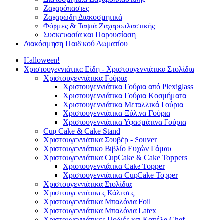
Ζαχαρόπαστες
Ζαχαρώδη Διακοσμητικά
Φόρμες & Ταψιά Ζαχαροπλαστικής
Συσκευασία και Παρουσίαση
Διακόσμηση Παιδικού Δωματίου
Halloween!
Χριστουγεννιάτικα Είδη - Χριστουγεννιάτικα Στολίδια
Χριστουγεννιάτικα Γούρια
Χριστουγεννιάτικα Γούρια από Plexiglass
Χριστουγεννιάτικα Γούρια Κοσμήματα
Χριστουγεννιάτικα Μεταλλικά Γούρια
Χριστουγεννιάτικα Ξύλινα Γούρια
Χριστουγεννιάτικα Υφασμάτινα Γούρια
Cup Cake & Cake Stand
Χριστουγεννιάτικα Σουβέρ - Souver
Χριστουγεννιάτικο Βιβλίο Ευχών Γάμου
Χριστουγεννιάτικα CupCake & Cake Toppers
Χριστουγεννιάτικα Cake Topper
Χριστουγεννιάτικα CupCake Topper
Χριστουγεννιάτικα Στολίδια
Χριστουγεννιάτικες Κάλτσες
Χριστουγεννιάτικα Μπαλόνια Foil
Χριστουγεννιάτικα Μπαλόνια Latex
Χριστουγεννιάτικες Ποδιές και Καπέλα Chef