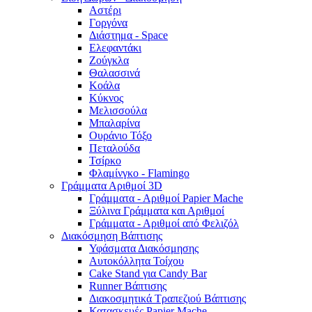
Αστέρι
Γοργόνα
Διάστημα - Space
Ελεφαντάκι
Ζούγκλα
Θαλασσινά
Κοάλα
Κύκνος
Μελισσούλα
Μπαλαρίνα
Ουράνιο Τόξο
Πεταλούδα
Τσίρκο
Φλαμίνγκο - Flamingo
Γράμματα Αριθμοί 3D
Γράμματα - Αριθμοί Papier Mache
Ξύλινα Γράμματα και Αριθμοί
Γράμματα - Αριθμοί από Φελιζόλ
Διακόσμηση Βάπτισης
Υφάσματα Διακόσμησης
Αυτοκόλλητα Τοίχου
Cake Stand για Candy Bar
Runner Βάπτισης
Διακοσμητικά Τραπεζιού Βάπτισης
Κατασκευές Papier Mache