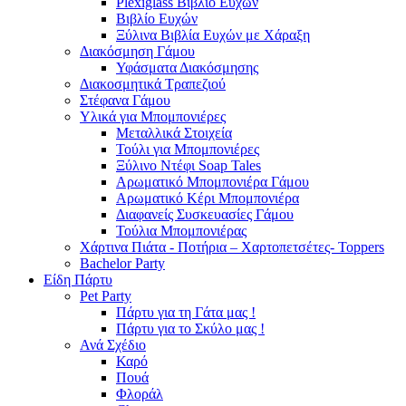
Plexiglass Βιβλίο Ευχών
Βιβλίο Ευχών
Ξύλινα Βιβλία Ευχών με Χάραξη
Διακόσμηση Γάμου
Υφάσματα Διακόσμησης
Διακοσμητικά Τραπεζιού
Στέφανα Γάμου
Υλικά για Μπομπονιέρες
Μεταλλικά Στοιχεία
Τούλι για Μπομπονιέρες
Ξύλινο Ντέφι Soap Tales
Αρωματικό Μπομπονιέρα Γάμου
Αρωματικό Κέρι Μπομπονιέρα
Διαφανείς Συσκευασίες Γάμου
Τούλια Μπομπονιέρας
Χάρτινα Πιάτα - Ποτήρια – Χαρτοπετσέτες- Toppers
Bachelor Party
Είδη Πάρτυ
Pet Party
Πάρτυ για τη Γάτα μας !
Πάρτυ για το Σκύλο μας !
Ανά Σχέδιο
Καρό
Πουά
Φλοράλ