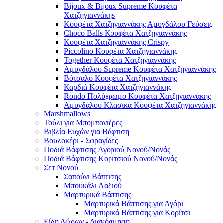
Bijoux & Bijoux Supreme Κουφέτα
Χατζηγιαννάκηs
Κουφέτα Χατζηγιαννάκης Αμυγδάλου Γεύσεις
Choco Balls Κουφέτα Χατζηγιαννάκης
Κουφέτα Χατζηγιαννάκης Crispy
Piccolino Κουφέτα Χατζηγιαννάκης
Together Κουφέτα Χατζηγιαννάκης
Αμυγδάλου Supreme Κουφέτα Χατζηγιαννάκης
Βότσαλο Κουφέτα Χατζηγιαννάκης
Καρδιά Κουφέτα Χατζηγιαννάκης
Rondo Πολύχρωμο Κουφέτα Χατζηγιαννάκης
Αμυγδάλου Κλασικά Κουφέτα Χατζηγιαννάκης
Marshmallows
Τούλι για Μπομπονιέρες
Βιβλία Ευχών για Βάφτιση
Βουλοκέρι - Σφραγίδες
Ποδιά Βάφτισης Αγοριού Νονού/Νονάς
Ποδιά Βάφτισης Κοριτσιού Νονού/Νονάς
Σετ Νονού
Σαπούνι Βάπτισης
Μπουκάλι Λαδιού
Μαρτυρικά Βάπτισης
Μαρτυρικά Βάπτισης για Αγόρι
Μαρτυρικά Βάπτισης για Κορίτσι
Είδη Δώρων - Διακόσμηση