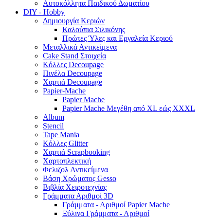
Αυτοκόλλητα Παιδικού Δωματίου
DIY - Hobby
Δημιουργία Κεριών
Καλούπια Σιλικόνης
Πρώτες Ύλες και Εργαλεία Κεριού
Μεταλλικά Αντικείμενα
Cake Stand Στοιχεία
Κόλλες Decoupage
Πινέλα Decoupage
Χαρτιά Decoupage
Papier-Mache
Papier Mache
Papier Mache Μεγέθη από XL εώς XXXL
Album
Stencil
Tape Mania
Κόλλες Glitter
Χαρτιά Scrapbooking
Χαρτοπλεκτική
Φελιζολ Αντικείμενα
Βάση Χρώματος Gesso
Βιβλία Χειροτεχνίας
Γράμματα Αριθμοί 3D
Γράμματα - Αριθμοί Papier Mache
Ξύλινα Γράμματα - Αριθμοί