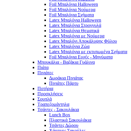
Foil Μπαλόνια Halloween
Foil Μπαλόνια Νούμερα
Foil Μπαλόνια Σχήματα
Latex Μπαλόνια Halloween
Latex Μπαλόνια Στρογγυλά
Latex Μπαλόνια Θεματικά
Latex Μπαλόνια με Νούμερα
Latex Μπαλόνι Αποκάλυψης Φύλου
Latex Μπαλόνια Ζώα
Latex Μπαλόνια με εκτυπωμένα Σχήματα
Foil Μπαλόνια Ευχές - Μηνύματα
Μπουκάλια - Βαζάκια Γυάλινα
Πιάτα
Πινιάτες
Δωράκια Πινιάτας
Πινιάτες Πάρτυ
Ποτήρια
Προσκλήσεις
Σουπλά
Τραπεζομάντηλα
Τσάντες - Σακουλάκια
Lunch Box
Πλαστικά Σακουλάκια
Τσάντες Δώρου
Χάρτινες Σακούλες