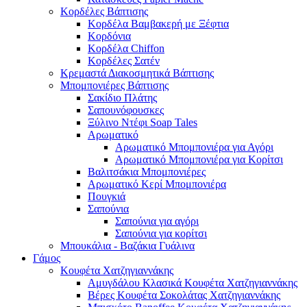
Κορδέλες Βάπτισης
Κορδέλα Βαμβακερή με Ξέφτια
Κορδόνια
Κορδέλα Chiffon
Κορδέλες Σατέν
Κρεμαστά Διακοσμητικά Βάπτισης
Μπομπονιέρες Βάπτισης
Σακίδιο Πλάτης
Σαπουνόφουσκες
Ξύλινο Ντέφι Soap Tales
Αρωματικό
Αρωματικό Μπομπονιέρα για Αγόρι
Αρωματικό Μπομπονιέρα για Κορίτσι
Βαλιτσάκια Μπομπονιέρες
Αρωματικό Κερί Μπομπονιέρα
Πουγκιά
Σαπούνια
Σαπούνια για αγόρι
Σαπούνια για κορίτσι
Μπουκάλια - Βαζάκια Γυάλινα
Γάμος
Κουφέτα Χατζηγιαννάκης
Αμυγδάλου Κλασικά Κουφέτα Χατζηγιαννάκης
Βέρες Κουφέτα Σοκολάτας Χατζηγιαννάκης