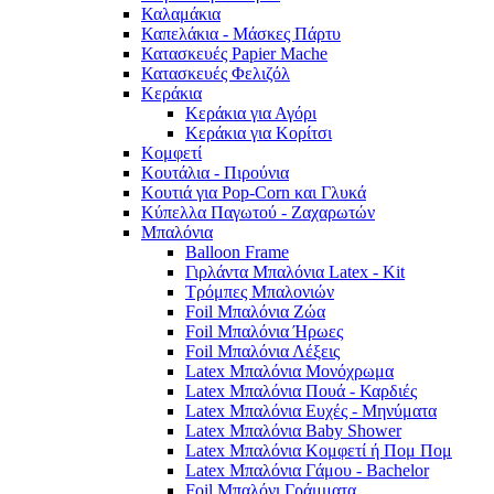
Καλαμάκια
Καπελάκια - Μάσκες Πάρτυ
Κατασκευές Papier Mache
Κατασκευές Φελιζόλ
Κεράκια
Κεράκια για Αγόρι
Κεράκια για Κορίτσι
Κομφετί
Κουτάλια - Πιρούνια
Κουτιά για Pop-Corn και Γλυκά
Κύπελλα Παγωτού - Ζαχαρωτών
Μπαλόνια
Balloon Frame
Γιρλάντα Μπαλόνια Latex - Kit
Τρόμπες Μπαλονιών
Foil Μπαλόνια Ζώα
Foil Μπαλόνια Ήρωες
Foil Μπαλόνια Λέξεις
Latex Μπαλόνια Μονόχρωμα
Latex Μπαλόνια Πουά - Καρδιές
Latex Μπαλόνια Ευχές - Μηνύματα
Latex Μπαλόνια Baby Shower
Latex Μπαλόνια Κομφετί ή Πομ Πομ
Latex Μπαλόνια Γάμου - Bachelor
Foil Μπαλόνι Γράμματα