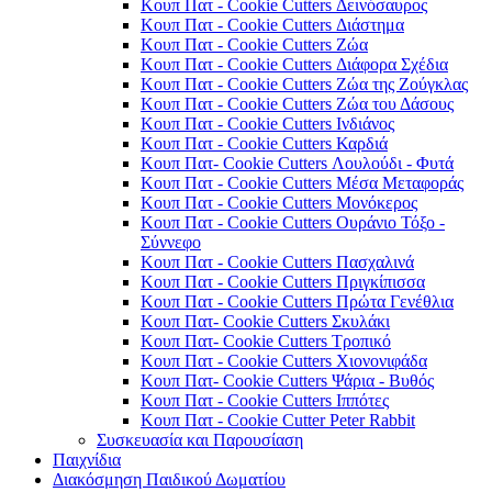
Κουπ Πατ - Cookie Cutters Δεινόσαυρος
Κουπ Πατ - Cookie Cutters Διάστημα
Κουπ Πατ - Cookie Cutters Ζώα
Κουπ Πατ - Cookie Cutters Διάφορα Σχέδια
Κουπ Πατ - Cookie Cutters Ζώα της Ζούγκλας
Κουπ Πατ - Cookie Cutters Ζώα του Δάσους
Κουπ Πατ - Cookie Cutters Ινδιάνος
Κουπ Πατ - Cookie Cutters Καρδιά
Κουπ Πατ- Cookie Cutters Λουλούδι - Φυτά
Κουπ Πατ - Cookie Cutters Μέσα Μεταφοράς
Κουπ Πατ - Cookie Cutters Μονόκερος
Κουπ Πατ - Cookie Cutters Ουράνιο Τόξο -
Σύννεφο
Κουπ Πατ - Cookie Cutters Πασχαλινά
Κουπ Πατ - Cookie Cutters Πριγκίπισσα
Κουπ Πατ - Cookie Cutters Πρώτα Γενέθλια
Κουπ Πατ- Cookie Cutters Σκυλάκι
Κουπ Πατ- Cookie Cutters Τροπικό
Κουπ Πατ - Cookie Cutters Χιονονιφάδα
Κουπ Πατ- Cookie Cutters Ψάρια - Βυθός
Κουπ Πατ - Cookie Cutters Ιππότες
Κουπ Πατ - Cookie Cutter Peter Rabbit
Συσκευασία και Παρουσίαση
Παιχνίδια
Διακόσμηση Παιδικού Δωματίου