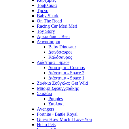
Καρχαρίες
Τουβλάκια
Τρένο
Baby Shark
On The Road
Racing Car Meri Meri
Toy Story
Αρκουδάκι - Bear
Δεινόσαυροι
Baby Dinosaur
Δεινόσαυροι
Καλόσαυρος
Διάστημα - Space
Διαστημα - Cosmos
Διάστημα - Space 2
Διάστημα - Space 1
Ζωάκια Ζούγκλας Get Wild
Μπομπ Σφουγγαράκης
Σκυλάκι
Puppies
Σκυλάκι
Avengers
Fortnite - Battle Royal
Guess How Much I Love You
Hello Pets