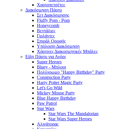
Χαρτοπετσέτες
Διακόσμηση Πάρτυ
Σετ Διακόσμησης
Fluffy Pom - Pom
Honeycomb
Βεντάλιες
Γιρλάντες
Σπιράλ Οροφής
Υπόλοιπη Διακόσμηση
Χάρτινες Διακοσμητικές Μπάλες
Είδη Πάρτυ για Αγόρι
Super Heroes
Bluey - Μπλουι
Πολύχρωμο "Happy Birthday" Party
Construction Party
Harry Potter Magic Party
Let's Go Wild
Mickey Mouse Party
Blue Happy Birthday
Paw Patrol
Star Wars
Star Wars The Mandalorian
Star Wars Super Heroes
Αλιγάτορας