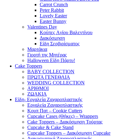
Carrot Crunch
Peter Rabbit
Lovely Easter
Easter Bunny
Valentines Day
Κούπες Aγίου Βαλεντίνου
Διακόσμηση
Είδη Σερβιρίσματος
Μαρτάκια
Γιορτή της Μητέρας
Halloween Είδη Πάρτυ!
Cake Toppers
BABY COLLECTION
ΠΡΩΤΑ ΓΕΝΕΘΛΙΑ
WEDDING COLLECTION
ΑΡΙΘΜΟΙ
ΖΩΑΚΙΑ
Είδη- Εργαλεία Ζαχαροπλαστικής
Εργαλεία Ζαχαροπλαστικής
Κουπ Πατ – Cookie Cutters
Cupcake Cases (Θήκες) – Wrappers
Cake Toppers – Διακόσμηση Τούρτας
Cupcake & Cake Stand
Cupcake Toppers – Διακόσμηση Cupcake
Διακοσμητικά Ζαχαροπλαστικής