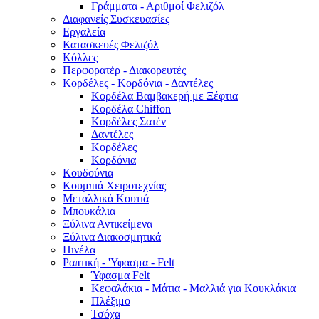
Γράμματα - Αριθμοί Φελιζόλ
Διαφανείς Συσκευασίες
Εργαλεία
Κατασκευές Φελιζόλ
Κόλλες
Περφορατέρ - Διακορευτές
Κορδέλες - Κορδόνια - Δαντέλες
Κορδέλα Βαμβακερή με Ξέφτια
Κορδέλα Chiffon
Κορδέλες Σατέν
Δαντέλες
Κορδέλες
Κορδόνια
Κουδούνια
Κουμπιά Χειροτεχνίας
Μεταλλικά Κουτιά
Μπουκάλια
Ξύλινα Αντικείμενα
Ξύλινα Διακοσμητικά
Πινέλα
Ραπτική - 'Υφασμα - Felt
Ύφασμα Felt
Κεφαλάκια - Μάτια - Μαλλιά για Κουκλάκια
Πλέξιμο
Τσόχα