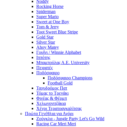
Noddy
Rocking Horse
Spiderman
Super Mario
Sweet at One Boy
Tom & Jerry
Toot Sweet Blue Stripe
Gold Star
Silver Star
Ahoy Matey
Γουΐνι / Winnie Alphabet
Ιππότης
Μπαμπούλας Α.Ε. University
Πειρατές
Ποδόσφαιρο
Ποδόσφαιρο Champions
Football Gold
Ταχυδρόμος Πατ
Τόμας το Τρενάκι
Φινέας & Φέρμπ
Χελωνονιτζάκια
Χένρι Τερατοαγκαλίτσας
Πρώτα Γενέθλια για Αγόρι
Ζούγκλα - Jungle Party Let's Go Wild
Racing Car Meri Meri