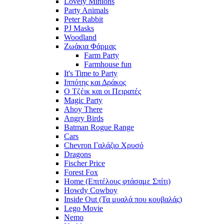
Lovely Minions
Party Animals
Peter Rabbit
PJ Masks
Woodland
Ζωάκια Φάρμας
Farm Party
Farmhouse fun
It's Time to Party
Ιππότης και Δράκος
Ο Τζέικ και οι Πειρατές
Magic Party
Ahoy There
Angry Birds
Batman Rogue Range
Cars
Chevron Γαλάζιο Χρυσό
Dragons
Fischer Price
Forest Fox
Home (Επιτέλους φτάσαμε Σπίτι)
Howdy Cowboy
Inside Out (Τα μυαλά που κουβαλάς)
Lego Movie
Nemo