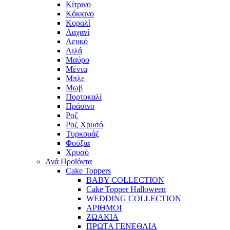
Κίτρινο
Κόκκινο
Κοραλί
Λαχανί
Λευκό
Λιλά
Μαύρο
Μέντα
Μπλε
Μωβ
Πορτοκαλί
Πράσινο
Ροζ
Ροζ Χρυσό
Τυρκουάζ
Φούξια
Χρυσό
Ανά Προϊόντα
Cake Toppers
BABY COLLECTION
Cake Topper Halloween
WEDDING COLLECTION
ΑΡΙΘΜΟΙ
ΖΩΑΚΙΑ
ΠΡΩΤΑ ΓΕΝΕΘΛΙΑ