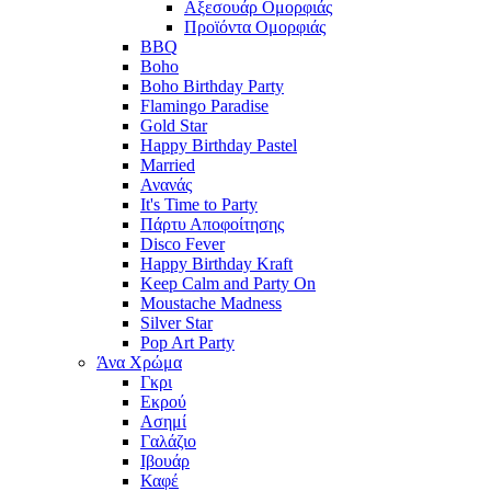
Αξεσουάρ Ομορφιάς
Προϊόντα Ομορφιάς
BBQ
Boho
Boho Birthday Party
Flamingo Paradise
Gold Star
Happy Birthday Pastel
Married
Ανανάς
It's Time to Party
Πάρτυ Αποφοίτησης
Disco Fever
Happy Birthday Kraft
Keep Calm and Party On
Moustache Madness
Silver Star
Pop Art Party
Άνα Χρώμα
Γκρι
Εκρού
Ασημί
Γαλάζιο
Ιβουάρ
Καφέ