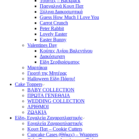
Τσάντες – Backpack
Πασχαλινά Κουπ Πατ
Ξύλινα Διακοσμητικά
Guess How Much I Love You
Carrot Crunch
Peter Rabbit
Lovely Easter
Easter Bunny
Valentines Day
Κούπες Aγίου Βαλεντίνου
Διακόσμηση
Είδη Σερβιρίσματος
Μαρτάκια
Γιορτή της Μητέρας
Halloween Είδη Πάρτυ!
Cake Toppers
BABY COLLECTION
ΠΡΩΤΑ ΓΕΝΕΘΛΙΑ
WEDDING COLLECTION
ΑΡΙΘΜΟΙ
ΖΩΑΚΙΑ
Είδη- Εργαλεία Ζαχαροπλαστικής
Εργαλεία Ζαχαροπλαστικής
Κουπ Πατ – Cookie Cutters
Cupcake Cases (Θήκες) – Wrappers