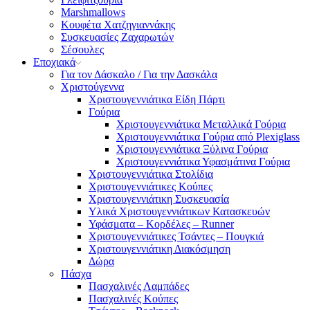
Marshmallows
Κουφέτα Χατζηγιαννάκης
Συσκευασίες Ζαχαρωτών
Σέσουλες
Εποχιακά
Για τον Δάσκαλο / Για την Δασκάλα
Χριστούγεννα
Χριστουγεννιάτικα Είδη Πάρτι
Γούρια
Χριστουγεννιάτικα Μεταλλικά Γούρια
Χριστουγεννιάτικα Γούρια από Plexiglass
Χριστουγεννιάτικα Ξύλινα Γούρια
Χριστουγεννιάτικα Υφασμάτινα Γούρια
Χριστουγεννιάτικα Στολίδια
Χριστουγεννιάτικες Κούπες
Χριστουγεννιάτικη Συσκευασία
Υλικά Χριστουγεννιάτικων Κατασκευών
Υφάσματα – Κορδέλες – Runner
Χριστουγεννιάτικες Τσάντες – Πουγκιά
Χριστουγεννιάτικη Διακόσμηση
Δώρα
Πάσχα
Πασχαλινές Λαμπάδες
Πασχαλινές Κούπες