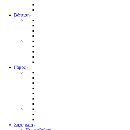
Βάπτιση
Γάμος
Ζαχαρωτά
Γλειφιτζούρια