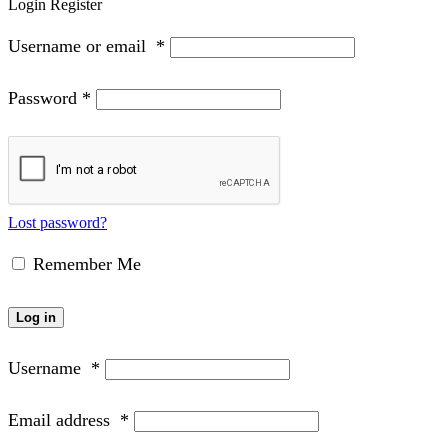
Login
Register
Username or email
*
Password
*
Lost password?
Remember Me
Log in
Username
*
Email address
*