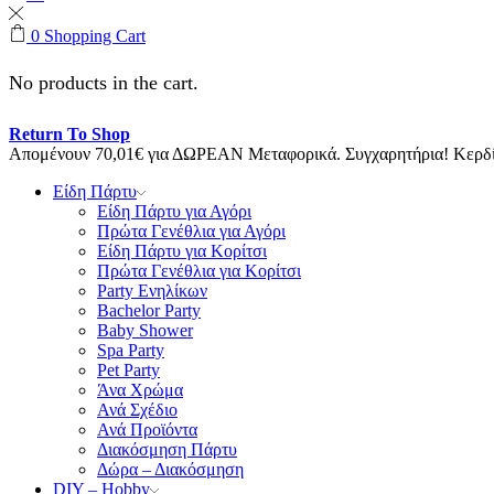
0
Shopping Cart
No products in the cart.
Return To Shop
Απομένουν
70,01
€
για ΔΩΡΕΑΝ Μεταφορικά.
Συγχαρητήρια! Κερ
Είδη Πάρτυ
Είδη Πάρτυ για Αγόρι
Πρώτα Γενέθλια για Αγόρι
Είδη Πάρτυ για Κορίτσι
Πρώτα Γενέθλια για Κορίτσι
Party Ενηλίκων
Bachelor Party
Baby Shower
Spa Party
Pet Party
Άνα Χρώμα
Ανά Σχέδιο
Ανά Προϊόντα
Διακόσμηση Πάρτυ
Δώρα – Διακόσμηση
DIY – Hobby