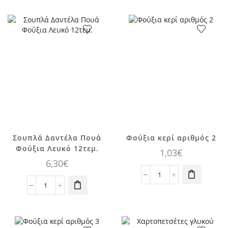
23εκ.
Λεπτά,
φούξια
Φούξια,
ριγέ
12τεμ.
10τεμ.
ποσότητα
ποσότητα
Σουπλά Δαντέλα Πουά
Φούξια κερί αριθμός 2
Φούξια Λευκό 12τεμ.
1,03
€
6,30
€
Φούξια
Σουπλά
κερί
Δαντέλα
αριθμός
Πουά
2
Φούξια
ποσότητα