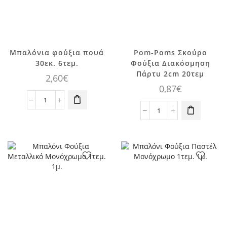
Μπαλόνια φούξια πουά
Pom-Poms Σκούρο
30εκ. 6τεμ.
Φούξια Διακόσμηση
Πάρτυ 2cm 20τεμ
2,60
€
0,87
€
Μπαλόνια
φούξια
Pom-
πουά
Poms
30εκ.
Σκούρο
6τεμ.
Φούξια
ποσότητα
Διακόσμηση
Πάρτυ
2cm
20τεμ
ποσότητα