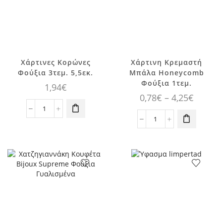
Xάρτινες Κορώνες
Χάρτινη Κρεμαστή
Αυτό το
Φούξια 3τεμ. 5,5εκ.
Μπάλα Honeycomb
προϊόν έχει
Φούξια 1τεμ.
1,94
€
πολλαπλές
Price
0,78
€
–
4,25
€
παραλλαγές.
range:
Xάρτινες
Οι επιλογές
0,78€
Κορώνες
Χάρτινη
μπορούν να
Φούξια
Κρεμαστή
επιλεγούν
throug
3τεμ.
Μπάλα
στη σελίδα
4,25€
5,5εκ.
Honeycomb
του
ποσότητα
Φούξια
προϊόντος
1τεμ.
ποσότητα