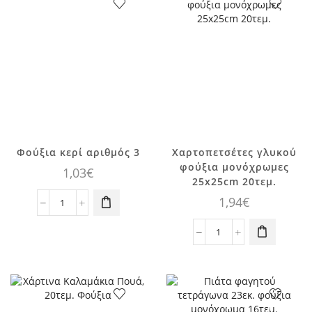
Λευκό
12τεμ.
ποσότητα
Φούξια κερί αριθμός 3
Χαρτοπετσέτες γλυκού
φούξια μονόχρωμες
1,03
€
25x25cm 20τεμ.
1,94
€
Φούξια
κερί
αριθμός
Χαρτοπετσέτες
3
γλυκού
ποσότητα
φούξια
μονόχρωμες
25x25cm
20τεμ.