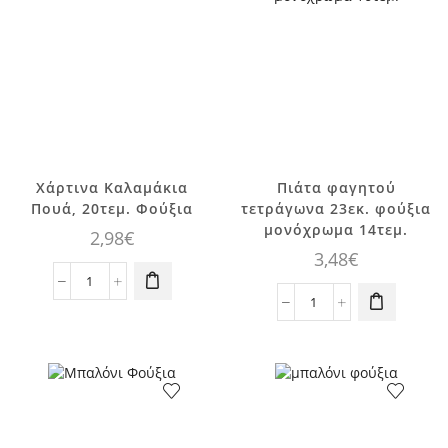
ποσότητα
Χάρτινα Καλαμάκια
Πιάτα φαγητού
Πουά, 20τεμ. Φούξια
τετράγωνα 23εκ. φούξια
μονόχρωμα 14τεμ.
2,98
€
3,48
€
Χάρτινα
Καλαμάκια
Πιάτα
Πουά,
φαγητού
20τεμ.
τετράγωνα
Φούξια
23εκ.
ποσότητα
φούξια
μονόχρωμα
14τεμ.