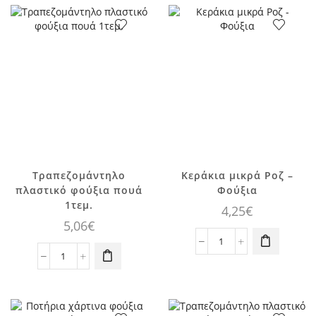
16τεμ.
10τεμ.
ποσότητα
ποσότητα
Τραπεζομάντηλο
Κεράκια μικρά Ροζ –
πλαστικό φούξια πουά
Φούξια
1τεμ.
4,25
€
5,06
€
Κεράκια
Τραπεζομάντηλο
μικρά
πλαστικό
Ροζ
φούξια
-
πουά
Φούξια