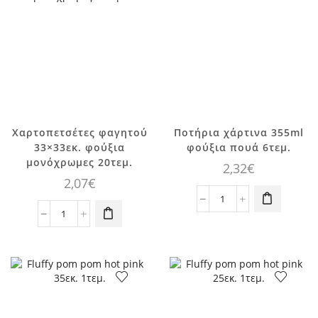
ποσότητα
Χαρτοπετσέτες φαγητού
Ποτήρια χάρτινα 355ml
33×33εκ. φούξια
φούξια πουά 6τεμ.
μονόχρωμες 20τεμ.
2,32
€
2,07
€
Ποτήρια
Χαρτοπετσέτες
χάρτινα
φαγητού
355ml
33x33εκ.
φούξια
φούξια
πουά
μονόχρωμες
6τεμ.
20τεμ.
ποσότητα
ποσότητα