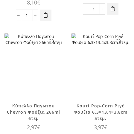
8,10
€
Ξύλινο
Χάρτινη
κουμπί
Διακοσμητική
γίγας
Μπάλα
Φούξια
Ροζ-
6cm
Λευκή
ποσότητα
-
Πουά
24,1εκ.
3τεμ.
ποσότητα
Κύπελλο Παγωτού
Κουτί Pop-Corn Ριγέ
Chevron Φούξια 266ml
Φούξια 6,3×13.4×3.8cm
6τεμ
5τεμ.
2,97
€
3,97
€