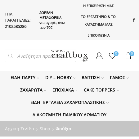
Η ΕΠΙΧΕΙΡΗΣΗ ΜΑΣ
ΔΩΡΕΑΝ
ΤΗΛ.
ΤΟ ΕΡΓΑΣΤΗΡΙΟ & ΤΟ
ΜΕΤΑΦΟΡΙΚΑ
ΠΑΡΑΓΓΕΛΙΕΣ:
για αγορές άνω
ΚΑΤΑΣΤΗΜΑ ΜΑΣ
2102585286
των
70€
ΕΠΙΚΟΙΝΩΝΙΑ
PRODUCTS
0
0
SEARCH
ΕΊΔΗ ΠΆΡΤΥ
DIY – HOBBY
ΒΆΠΤΙΣΗ
ΓΆΜΟΣ
ΖΑΧΑΡΩΤΆ
ΕΠΟΧΙΑΚΆ
CAKE TOPPERS
ΕΊΔΗ- ΕΡΓΑΛΕΊΑ ΖΑΧΑΡΟΠΛΑΣΤΙΚΉΣ
ΔΙΑΚΌΣΜΗΣΗ ΠΑΙΔΙΚΟΎ ΔΩΜΑΤΊΟΥ
Αρχική Σελίδα
Shop
Φούξια