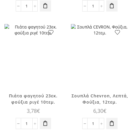
Κύπελλο
Κουτί
Παγωτού
Pop-
Chevron
Corn
Φούξια
Ριγέ
266ml
Φούξια
6τεμ
6,3x13.4x3.8cm
ποσότητα
5τεμ.
ποσότητα
Πιάτα φαγητού 23εκ.
Σουπλά Chevron, Λεπτά,
φούξια ριγέ 10τεμ.
Φούξια, 12τεμ.
3,78
€
6,30
€
Πιάτα
Σουπλά
φαγητού
Chevron,