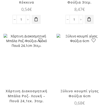
Κόκκινα
Φούξια 3τεμ.
0,54
€
8,47
€
Μπαλόνια
Χάρτινη
Daisies
Διακοσμητική
Dots
Μπάλα
&
Λαχανί,
Hearts
Σιέλ,
Φούξια
Φούξια
και
3τεμ.
Κόκκινα
ποσότητα
ποσότητα
Χάρτινη Διακοσμητική
Ξύλινο κουμπί γίγας
Μπάλα Ροζ- Λευκή –
Φούξια 6cm
Πουά 24,1εκ. 3τεμ.
0,68
€