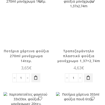
1τεμ.
ποσότητα
ποσότητα
Ποτήρια χάρτινα φούξια
Τραπεζομάντηλο
270ml μονόχρωμα
πλαστικό φούξια
14τεμ.
μονόχρωμο 1,37×2,74m
3,65
€
4,63
€
Ποτήρια
Τραπεζομάντηλο
χάρτινα
πλαστικό
φούξια
φούξια
270ml
μονόχρωμο
μονόχρωμα
1,37x2,74m
14τεμ.
ποσότητα