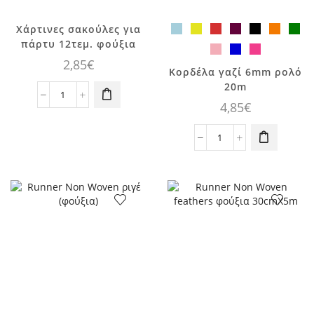
Χάρτινες σακούλες για
πάρτυ 12τεμ. φούξια
2,85
€
Αυτό το
Κορδέλα γαζί 6mm ρολό
προϊόν έχει
20m
πολλαπλές
Χάρτινες
4,85
€
παραλλαγές.
σακούλες
Οι επιλογές
για
Κορδέλα
μπορούν να
πάρτυ
γαζί
επιλεγούν
12τεμ.
6mm
στη σελίδα
φούξια
ρολό
του
ποσότητα
20m
προϊόντος
ποσότητα