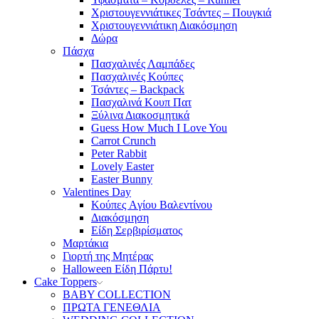
Χριστουγεννιάτικες Τσάντες – Πουγκιά
Χριστουγεννιάτικη Διακόσμηση
Δώρα
Πάσχα
Πασχαλινές Λαμπάδες
Πασχαλινές Κούπες
Τσάντες – Backpack
Πασχαλινά Κουπ Πατ
Ξύλινα Διακοσμητικά
Guess How Much I Love You
Carrot Crunch
Peter Rabbit
Lovely Easter
Easter Bunny
Valentines Day
Κούπες Aγίου Βαλεντίνου
Διακόσμηση
Είδη Σερβιρίσματος
Μαρτάκια
Γιορτή της Μητέρας
Halloween Είδη Πάρτυ!
Cake Toppers
BABY COLLECTION
ΠΡΩΤΑ ΓΕΝΕΘΛΙΑ