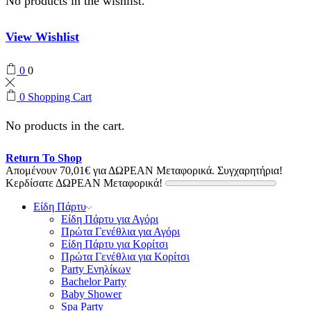
No products in the wishlist.
View Wishlist
0
0
0
Shopping Cart
No products in the cart.
Return To Shop
Απομένουν
70,01
€
για ΔΩΡΕΑΝ Μεταφορικά.
Συγχαρητήρια!
Κερδίσατε ΔΩΡΕΑΝ Μεταφορικά!
Είδη Πάρτυ
Είδη Πάρτυ για Αγόρι
Πρώτα Γενέθλια για Αγόρι
Είδη Πάρτυ για Κορίτσι
Πρώτα Γενέθλια για Κορίτσι
Party Ενηλίκων
Bachelor Party
Baby Shower
Spa Party