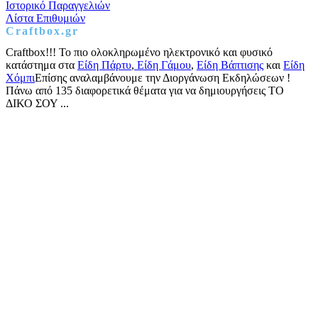
Ιστορικό Παραγγελιών
Λίστα Επιθυμιών
Craftbox.gr
Craftbox!!! Το πιο ολοκληρωμένο ηλεκτρονικό και φυσικό
κατάστημα στα
Είδη Πάρτυ
,
Είδη Γάμου
,
Είδη Βάπτισης
και
Είδη
Χόμπι
Επίσης αναλαμβάνουμε την Διοργάνωση Εκδηλώσεων !
Πάνω από 135 διαφορετικά θέματα για να δημιουργήσεις ΤΟ
ΔΙΚΟ ΣΟΥ ...