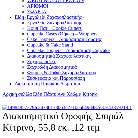
WEDDING COLLECTION
ΑΡΙΘΜΟΙ
ΖΩΑΚΙΑ
Είδη- Εργαλεία Ζαχαροπλαστικής
Εργαλεία Ζαχαροπλαστικής
Κουπ Πατ – Cookie Cutters
Cupcake Cases (Θήκες) – Wrappers
Cake Toppers – Διακόσμηση Τούρτας
Cupcake & Cake Stand
Cupcake Toppers – Διακόσμηση Cupcake
Διακοσμητικά Ζαχαροπλαστικής
Ζαχαρόπαστες
Ζαχαρώδη Διακοσμητικά
Φόρμες & Ταψιά Ζαχαροπλαστικής
Συσκευασία και Παρουσίαση
Διακόσμηση Παιδικού Δωματίου
Αρχική σελίδα
Είδη Πάρτυ
Άνα Χρώμα
Κίτρινο
Διακοσμητικό Οροφής Σπιράλ
Κίτρινο, 55,8 εκ. ,12 τεμ