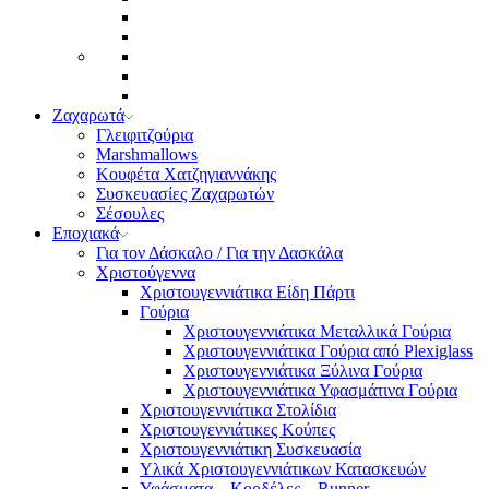
Ζαχαρωτά
Γλειφιτζούρια
Marshmallows
Κουφέτα Χατζηγιαννάκης
Συσκευασίες Ζαχαρωτών
Σέσουλες
Εποχιακά
Για τον Δάσκαλο / Για την Δασκάλα
Χριστούγεννα
Χριστουγεννιάτικα Είδη Πάρτι
Γούρια
Χριστουγεννιάτικα Μεταλλικά Γούρια
Χριστουγεννιάτικα Γούρια από Plexiglass
Χριστουγεννιάτικα Ξύλινα Γούρια
Χριστουγεννιάτικα Υφασμάτινα Γούρια
Χριστουγεννιάτικα Στολίδια
Χριστουγεννιάτικες Κούπες
Χριστουγεννιάτικη Συσκευασία
Υλικά Χριστουγεννιάτικων Κατασκευών
Υφάσματα – Κορδέλες – Runner