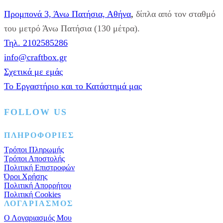
Γιρλάντα
Τρίγωνα
Προμπονά 3, Άνω Πατήσια, Αθήνα
,
δίπλα από τον σταθμό
2τεμ.
1,80μ.
του μετρό Άνω Πατήσια (130 μέτρα).
ποσότητα
Τηλ. 2102585286
info@craftbox.gr
Σχετικά με εμάς
Το Εργαστήριο και το Κατάστημά μας
FOLLOW US
Facebook
Instagram
Pinterest
ΠΛΗΡΟΦΟΡΙΕΣ
Τρόποι Πληρωμής
Τρόποι Αποστολής
Πολιτική Επιστροφών
Όροι Χρήσης
Πολιτική Απορρήτου
Πολιτική Cookies
ΛΟΓΑΡΙΑΣΜΟΣ
Ο Λογαριασμός Μου