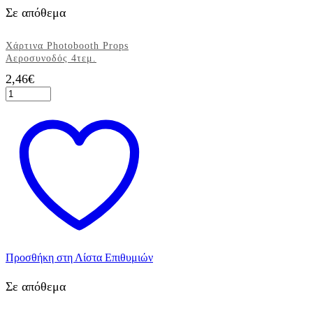
Σε απόθεμα
Χάρτινα Photobooth Props
Αεροσυνοδός 4τεμ.
2,46
€
Χάρτινα
Photobooth
Props
Αεροσυνοδός
4τεμ.
ποσότητα
Προσθήκη στη Λίστα Επιθυμιών
Σε απόθεμα