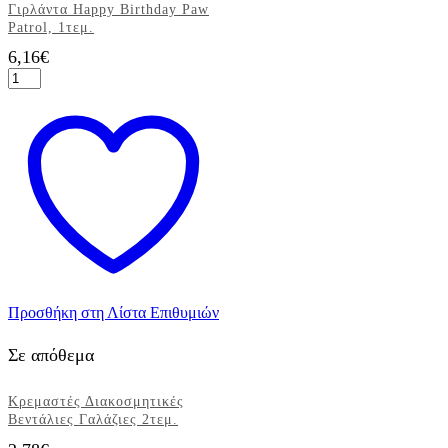
Γιρλάντα Happy Birthday Paw
Patrol, 1τεμ.
6,16
€
Γιρλάντα
Happy
Birthday
Paw
Patrol,
1τεμ.
ποσότητα
Προσθήκη στη Λίστα Επιθυμιών
Σε απόθεμα
Κρεμαστές Διακοσμητικές
Βεντάλιες Γαλάζιες 2τεμ.