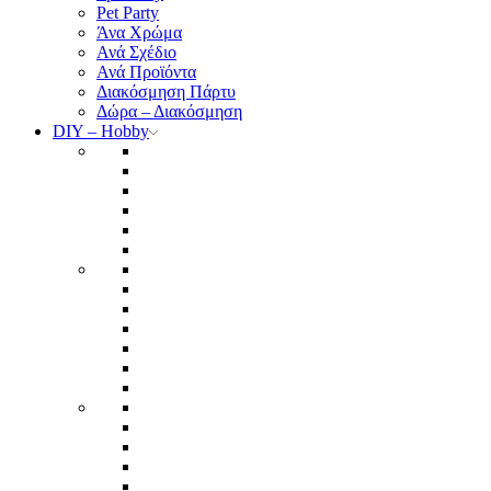
Pet Party
Άνα Χρώμα
Ανά Σχέδιο
Ανά Προϊόντα
Διακόσμηση Πάρτυ
Δώρα – Διακόσμηση
DIY – Hobby