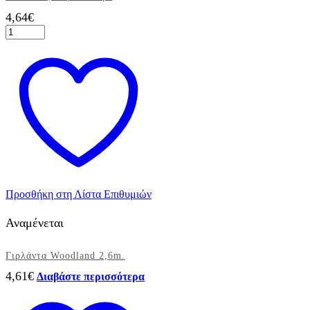
4,64
€
Κρεμαστές
Διακοσμητικές
Βεντάλιες
Εκρού
3τεμ.
ποσότητα
Προσθήκη στη Λίστα Επιθυμιών
Αναμένεται
Γιρλάντα Woodland 2,6m.
4,61
€
Διαβάστε περισσότερα