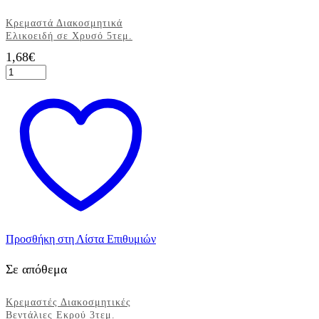
Κρεμαστά Διακοσμητικά
Ελικοειδή σε Χρυσό 5τεμ.
1,68
€
Κρεμαστά
Διακοσμητικά
Ελικοειδή
σε
Χρυσό
5τεμ.
ποσότητα
Προσθήκη στη Λίστα Επιθυμιών
Σε απόθεμα
Κρεμαστές Διακοσμητικές
Βεντάλιες Εκρού 3τεμ.