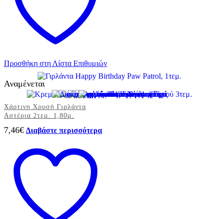
ποσότητα
Προσθήκη στη Λίστα Επιθυμιών
Αναμένεται
Χάρτινη Χρυσή Γιρλάντα
Αστέρια 2τεμ. 1,80μ.
7,46
€
Διαβάστε περισσότερα