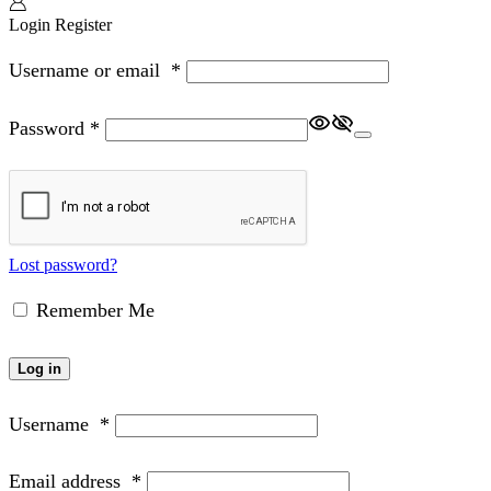
Login
Register
Username or email
*
Password
*
Lost password?
Remember Me
Log in
Username
*
Email address
*