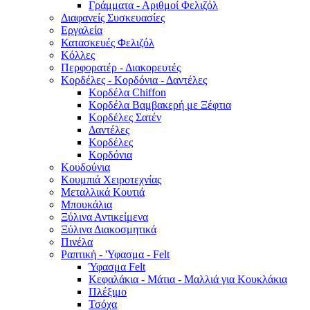
Γράμματα - Αριθμοί Φελιζόλ
Διαφανείς Συσκευασίες
Εργαλεία
Κατασκευές Φελιζόλ
Κόλλες
Περφορατέρ - Διακορευτές
Κορδέλες - Κορδόνια - Δαντέλες
Κορδέλα Chiffon
Κορδέλα Βαμβακερή με Ξέφτια
Κορδέλες Σατέν
Δαντέλες
Κορδέλες
Κορδόνια
Κουδούνια
Κουμπιά Χειροτεχνίας
Μεταλλικά Κουτιά
Μπουκάλια
Ξύλινα Αντικείμενα
Ξύλινα Διακοσμητικά
Πινέλα
Ραπτική - 'Υφασμα - Felt
Ύφασμα Felt
Κεφαλάκια - Μάτια - Μαλλιά για Κουκλάκια
Πλέξιμο
Τσόχα