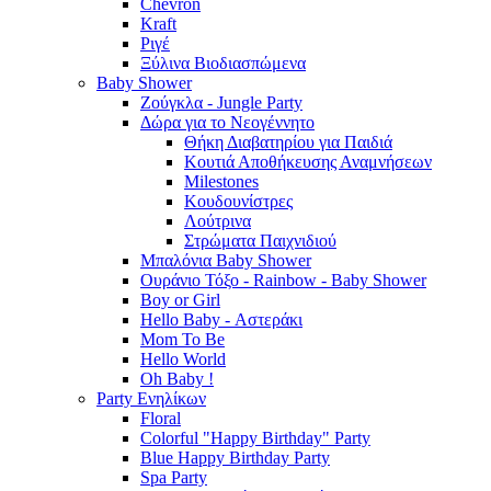
Chevron
Kraft
Ριγέ
Ξύλινα Βιοδιασπώμενα
Baby Shower
Ζούγκλα - Jungle Party
Δώρα για το Νεογέννητο
Θήκη Διαβατηρίου για Παιδιά
Κουτιά Αποθήκευσης Αναμνήσεων
Milestones
Κουδουνίστρες
Λούτρινα
Στρώματα Παιχνιδιού
Μπαλόνια Baby Shower
Ουράνιο Τόξο - Rainbow - Baby Shower
Boy or Girl
Hello Baby - Αστεράκι
Mom To Be
Hello World
Oh Baby !
Party Ενηλίκων
Floral
Colorful "Happy Birthday" Party
Blue Happy Birthday Party
Spa Party