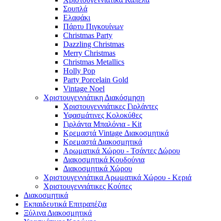
Σουπλά
Ελαφάκι
Πάρτυ Πιγκουίνων
Christmas Party
Dazzling Christmas
Merry Christmas
Christmas Metallics
Holly Pop
Party Porcelain Gold
Vintage Noel
Χριστουγεννιάτικη Διακόσμηση
Χριστουγεννιάτικες Γιρλάντες
Υφασμάτινες Κολοκύθες
Γιρλάντα Μπαλόνια - Kit
Κρεμαστά Vintage Διακοσμητικά
Κρεμαστά Διακοσμητικά
Αρωματικά Χώρου - Τσάντες Δώρου
Διακοσμητικά Κουδούνια
Διακοσμητικά Χώρου
Χριστουγεννιάτικα Αρωματικά Χώρου - Κεριά
Χριστουγεννιάτικες Κούπες
Διακοσμητικά
Εκπαιδευτικά Επιτραπέζια
Ξύλινα Διακοσμητικά