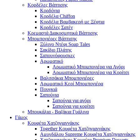
Κορδέλες Βάπτισης
Κορδόνια
Κορδέλα Chiffon
Κορδέλα Βαμβακερή με Ξέφτια
Κορδέλες Σατέν
Κρεμαστά Διακοσμητικά Βάπτισης
Μπομπονιέρες Βάπτισης
Ξύλινο Ντέφι Soap Tales
Σακίδιο Πλάτης
Σαπουνόφουσκες
Αρωματικό
Αρωματικό Μπομπονιέρα για Αγόρι
Αρωματικό Μπομπονιέρα για Κορίτσι
Βαλιτσάκια Μπομπονιέρες
Αρωματικό Κερί Μπομπονιέρα
Πουγκιά
Σαπούνια
Σαπούνια για αγόρι
Σαπούνια για κορίτσι
Μπουκάλια - Βαζάκια Γυάλινα
Γάμος
Κουφέτα Χατζηγιαννάκης
Together Κουφέτα Χατζηγιαννάκης
Αμυγδάλου Supreme Κουφέτα Χατζηγιαννάκης
Χατζηγιαννάκης Κουφέτα Premium Desserts