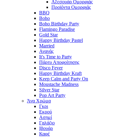
Αξεσουάρ Ομορφιάς
Προϊόντα Ομορφιάς
BBQ
Boho
Boho Birthday Party
Flamingo Paradise
Gold Star
Happy Birthday Pastel
Married
Ανανάς
It's Time to Party
Πάρτυ Αποφοίτησης
Disco Fever
Happy Birthday Kraft
Keep Calm and Party On
Moustache Madness
Silver Star
Pop Art Party
Άνα Χρώμα
Γκρι
Εκρού
Ασημί
Γαλάζιο
Ιβουάρ
Καφέ