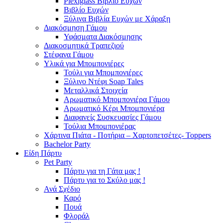
Plexiglass Βιβλίο Ευχών
Βιβλίο Ευχών
Ξύλινα Βιβλία Ευχών με Χάραξη
Διακόσμηση Γάμου
Υφάσματα Διακόσμησης
Διακοσμητικά Τραπεζιού
Στέφανα Γάμου
Υλικά για Μπομπονιέρες
Τούλι για Μπομπονιέρες
Ξύλινο Ντέφι Soap Tales
Μεταλλικά Στοιχεία
Αρωματικό Μπομπονιέρα Γάμου
Αρωματικό Κέρι Μπομπονιέρα
Διαφανείς Συσκευασίες Γάμου
Τούλια Μπομπονιέρας
Χάρτινα Πιάτα - Ποτήρια – Χαρτοπετσέτες- Toppers
Bachelor Party
Είδη Πάρτυ
Pet Party
Πάρτυ για τη Γάτα μας !
Πάρτυ για το Σκύλο μας !
Ανά Σχέδιο
Καρό
Πουά
Φλοράλ