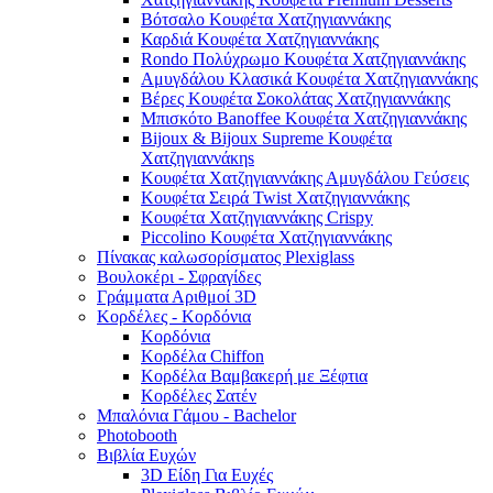
Βότσαλο Κουφέτα Χατζηγιαννάκης
Καρδιά Κουφέτα Χατζηγιαννάκης
Rondo Πολύχρωμο Κουφέτα Χατζηγιαννάκης
Αμυγδάλου Κλασικά Κουφέτα Χατζηγιαννάκης
Βέρες Κουφέτα Σοκολάτας Χατζηγιαννάκης
Μπισκότο Banoffee Κουφέτα Χατζηγιαννάκης
Bijoux & Bijoux Supreme Κουφέτα
Χατζηγιαννάκηs
Κουφέτα Χατζηγιαννάκης Αμυγδάλου Γεύσεις
Κουφέτα Σειρά Twist Χατζηγιαννάκης
Κουφέτα Χατζηγιαννάκης Crispy
Piccolino Κουφέτα Χατζηγιαννάκης
Πίνακας καλωσορίσματος Plexiglass
Βουλοκέρι - Σφραγίδες
Γράμματα Αριθμοί 3D
Κορδέλες - Κορδόνια
Κορδόνια
Κορδέλα Chiffon
Κορδέλα Βαμβακερή με Ξέφτια
Κορδέλες Σατέν
Μπαλόνια Γάμου - Bachelor
Photobooth
Βιβλία Ευχών
3D Είδη Για Ευχές