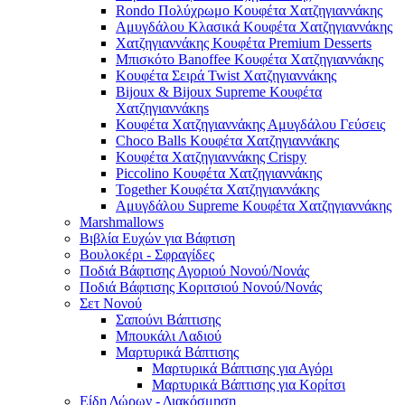
Rondo Πολύχρωμο Κουφέτα Χατζηγιαννάκης
Αμυγδάλου Κλασικά Κουφέτα Χατζηγιαννάκης
Χατζηγιαννάκης Κουφέτα Premium Desserts
Μπισκότο Banoffee Κουφέτα Χατζηγιαννάκης
Κουφέτα Σειρά Twist Χατζηγιαννάκης
Bijoux & Bijoux Supreme Κουφέτα
Χατζηγιαννάκηs
Κουφέτα Χατζηγιαννάκης Αμυγδάλου Γεύσεις
Choco Balls Κουφέτα Χατζηγιαννάκης
Κουφέτα Χατζηγιαννάκης Crispy
Piccolino Κουφέτα Χατζηγιαννάκης
Together Κουφέτα Χατζηγιαννάκης
Αμυγδάλου Supreme Κουφέτα Χατζηγιαννάκης
Marshmallows
Βιβλία Ευχών για Βάφτιση
Βουλοκέρι - Σφραγίδες
Ποδιά Βάφτισης Αγοριού Νονού/Νονάς
Ποδιά Βάφτισης Κοριτσιού Νονού/Νονάς
Σετ Νονού
Σαπούνι Βάπτισης
Μπουκάλι Λαδιού
Μαρτυρικά Βάπτισης
Μαρτυρικά Βάπτισης για Αγόρι
Μαρτυρικά Βάπτισης για Κορίτσι
Είδη Δώρων - Διακόσμηση