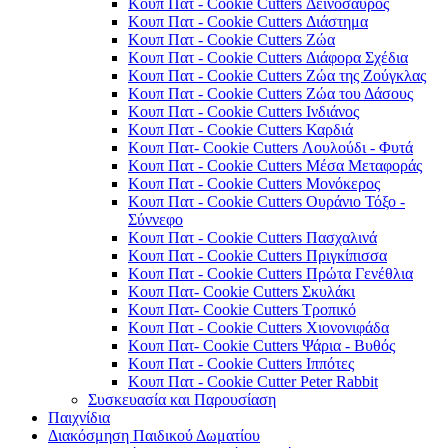
Κουπ Πατ - Cookie Cutters Δεινόσαυρος
Κουπ Πατ - Cookie Cutters Διάστημα
Κουπ Πατ - Cookie Cutters Ζώα
Κουπ Πατ - Cookie Cutters Διάφορα Σχέδια
Κουπ Πατ - Cookie Cutters Ζώα της Ζούγκλας
Κουπ Πατ - Cookie Cutters Ζώα του Δάσους
Κουπ Πατ - Cookie Cutters Ινδιάνος
Κουπ Πατ - Cookie Cutters Καρδιά
Κουπ Πατ- Cookie Cutters Λουλούδι - Φυτά
Κουπ Πατ - Cookie Cutters Μέσα Μεταφοράς
Κουπ Πατ - Cookie Cutters Μονόκερος
Κουπ Πατ - Cookie Cutters Ουράνιο Τόξο -
Σύννεφο
Κουπ Πατ - Cookie Cutters Πασχαλινά
Κουπ Πατ - Cookie Cutters Πριγκίπισσα
Κουπ Πατ - Cookie Cutters Πρώτα Γενέθλια
Κουπ Πατ- Cookie Cutters Σκυλάκι
Κουπ Πατ- Cookie Cutters Τροπικό
Κουπ Πατ - Cookie Cutters Χιονονιφάδα
Κουπ Πατ- Cookie Cutters Ψάρια - Βυθός
Κουπ Πατ - Cookie Cutters Ιππότες
Κουπ Πατ - Cookie Cutter Peter Rabbit
Συσκευασία και Παρουσίαση
Παιχνίδια
Διακόσμηση Παιδικού Δωματίου