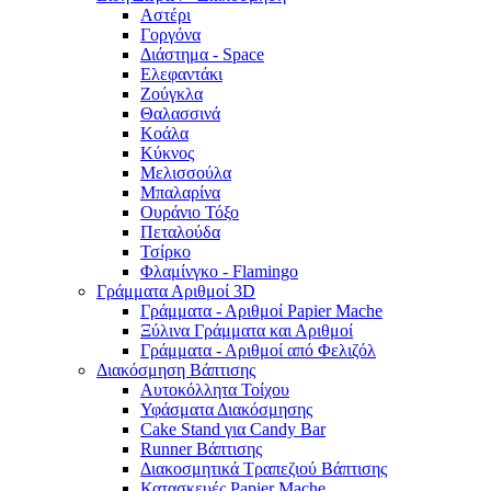
Αστέρι
Γοργόνα
Διάστημα - Space
Ελεφαντάκι
Ζούγκλα
Θαλασσινά
Κοάλα
Κύκνος
Μελισσούλα
Μπαλαρίνα
Ουράνιο Τόξο
Πεταλούδα
Τσίρκο
Φλαμίνγκο - Flamingo
Γράμματα Αριθμοί 3D
Γράμματα - Αριθμοί Papier Mache
Ξύλινα Γράμματα και Αριθμοί
Γράμματα - Αριθμοί από Φελιζόλ
Διακόσμηση Βάπτισης
Αυτοκόλλητα Τοίχου
Υφάσματα Διακόσμησης
Cake Stand για Candy Bar
Runner Βάπτισης
Διακοσμητικά Τραπεζιού Βάπτισης
Κατασκευές Papier Mache