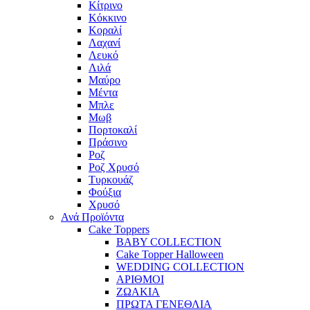
Κίτρινο
Κόκκινο
Κοραλί
Λαχανί
Λευκό
Λιλά
Μαύρο
Μέντα
Μπλε
Μωβ
Πορτοκαλί
Πράσινο
Ροζ
Ροζ Χρυσό
Τυρκουάζ
Φούξια
Χρυσό
Ανά Προϊόντα
Cake Toppers
BABY COLLECTION
Cake Topper Halloween
WEDDING COLLECTION
ΑΡΙΘΜΟΙ
ΖΩΑΚΙΑ
ΠΡΩΤΑ ΓΕΝΕΘΛΙΑ