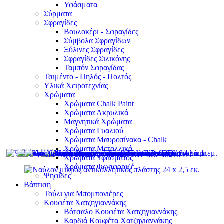
Υφάσματα
Σύρματα
Σφραγίδες
Βουλοκέρι - Σφραγίδες
Σύμβολα Σφραγίδων
Ξύλινες Σφραγίδες
Σφραγίδες Σιλικόνης
Ταμπόν Σφραγίδας
Τσιμέντο - Πηλός - Πολτός
Υλικά Χειροτεχνίας
Χρώματα
Χρώματα Chalk Paint
Χρώματα Ακρυλικά
Μαγνητικά Χρώματα
Χρώματα Γυαλιού
Χρώματα Μαυροπίνακα - Chalk
Χρώματα Μεταλλικά
Χρώματα Υφάσματος
Χρώματα Φωσφοριζέ
Ψηφίδες
Βάπτιση
Τούλι για Μπομπονιέρες
Κουφέτα Χατζηγιαννάκης
Βότσαλο Κουφέτα Χατζηγιαννάκης
Καρδιά Κουφέτα Χατζηγιαννάκης