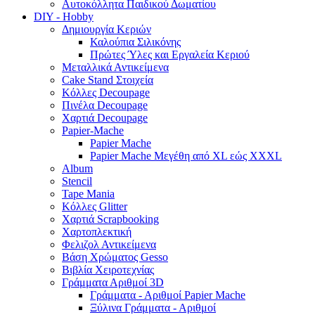
Αυτοκόλλητα Παιδικού Δωματίου
DIY - Hobby
Δημιουργία Κεριών
Καλούπια Σιλικόνης
Πρώτες Ύλες και Εργαλεία Κεριού
Μεταλλικά Αντικείμενα
Cake Stand Στοιχεία
Κόλλες Decoupage
Πινέλα Decoupage
Χαρτιά Decoupage
Papier-Mache
Papier Mache
Papier Mache Μεγέθη από XL εώς XXXL
Album
Stencil
Tape Mania
Κόλλες Glitter
Χαρτιά Scrapbooking
Χαρτοπλεκτική
Φελιζολ Αντικείμενα
Βάση Χρώματος Gesso
Βιβλία Χειροτεχνίας
Γράμματα Αριθμοί 3D
Γράμματα - Αριθμοί Papier Mache
Ξύλινα Γράμματα - Αριθμοί