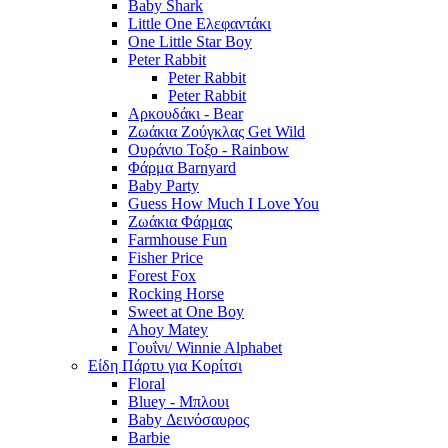
Baby Shark
Little One Ελεφαντάκι
One Little Star Boy
Peter Rabbit
Peter Rabbit
Peter Rabbit
Αρκουδάκι - Bear
Ζωάκια Ζούγκλας Get Wild
Ουράνιο Τοξο - Rainbow
Φάρμα Barnyard
Baby Party
Guess How Much I Love You
Ζωάκια Φάρμας
Farmhouse Fun
Fisher Price
Forest Fox
Rocking Horse
Sweet at One Boy
Ahoy Matey
Γουΐνι/ Winnie Alphabet
Είδη Πάρτυ για Κορίτσι
Floral
Bluey - Μπλουι
Baby Δεινόσαυρος
Barbie