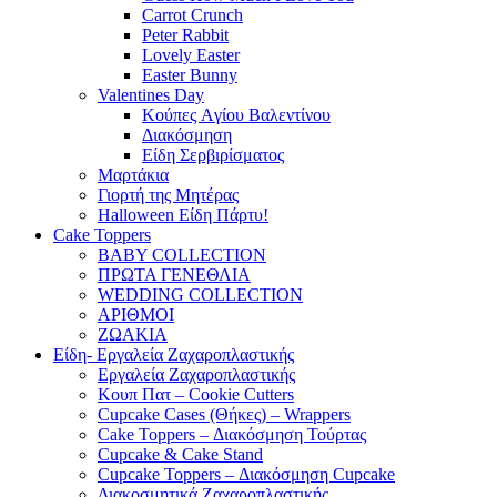
Carrot Crunch
Peter Rabbit
Lovely Easter
Easter Bunny
Valentines Day
Κούπες Aγίου Βαλεντίνου
Διακόσμηση
Είδη Σερβιρίσματος
Μαρτάκια
Γιορτή της Μητέρας
Halloween Είδη Πάρτυ!
Cake Toppers
BABY COLLECTION
ΠΡΩΤΑ ΓΕΝΕΘΛΙΑ
WEDDING COLLECTION
ΑΡΙΘΜΟΙ
ΖΩΑΚΙΑ
Είδη- Εργαλεία Ζαχαροπλαστικής
Εργαλεία Ζαχαροπλαστικής
Κουπ Πατ – Cookie Cutters
Cupcake Cases (Θήκες) – Wrappers
Cake Toppers – Διακόσμηση Τούρτας
Cupcake & Cake Stand
Cupcake Toppers – Διακόσμηση Cupcake
Διακοσμητικά Ζαχαροπλαστικής