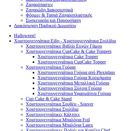
Ζαχαρόπαστες
Ζαχαρώδη Διακοσμητικά
Φόρμες & Ταψιά Ζαχαροπλαστικής
Συσκευασία και Παρουσίαση
Διακόσμηση Παιδικού Δωματίου
Halloween!
Χριστουγεννιάτικα Είδη - Χριστουγεννιάτικα Στολίδια
Χριστουγεννιάτικο Βιβλίο Ευχών Γάμου
Χριστουγεννιάτικα CupCake & Cake Toppers
Χριστουγεννιάτικα Cake Topper
Χριστουγεννιάτικα CupCake Topper
Χριστουγεννιάτικα Γούρια
Χριστουγεννιάτικα Γούρια από Plexiglass
Χριστουγεννιάτικα Γούρια Κοσμήματα
Χριστουγεννιάτικα Μεταλλικά Γούρια
Χριστουγεννιάτικα Ξύλινα Γούρια
Χριστουγεννιάτικα Υφασμάτινα Γούρια
Cup Cake & Cake Stand
Χριστουγεννιάτικα Σουβέρ - Souver
Χριστουγεννιάτικα Στολίδια
Χριστουγεννιάτικες Κάλτσες
Χριστουγεννιάτικα Μπαλόνια Foil
Χριστουγεννιάτικα Μπαλόνια Latex
Χριστουγεννιάτικες Ποδιές και Καπέλα Chef