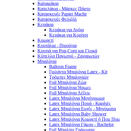
Καλαμάκια
Καπελάκια - Μάσκες Πάρτυ
Κατασκευές Papier Mache
Κατασκευές Φελιζόλ
Κεράκια
Κεράκια για Αγόρι
Κεράκια για Κορίτσι
Κομφετί
Κουτάλια - Πιρούνια
Κουτιά για Pop-Corn και Γλυκά
Κύπελλα Παγωτού - Ζαχαρωτών
Μπαλόνια
Balloon Frame
Γιρλάντα Μπαλόνια Latex - Kit
Τρόμπες Μπαλονιών
Foil Μπαλόνια Ζώα
Foil Μπαλόνια Ήρωες
Foil Μπαλόνια Λέξεις
Latex Μπαλόνια Μονόχρωμα
Latex Μπαλόνια Πουά - Καρδιές
Latex Μπαλόνια Ευχές - Μηνύματα
Latex Μπαλόνια Baby Shower
Latex Μπαλόνια Κομφετί ή Πομ Πομ
Latex Μπαλόνια Γάμου - Bachelor
Foil Μπαλόνι Γράμματα