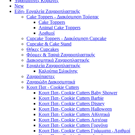
Υφασμάτινες Κορώνες
New
Είδη- Εργαλεία Ζαχαροπλαστικής
Cake Toppers - Διακόσμηση Τούρτας
Cake Toppers
Animal Cake Toppers
Αριθμοί
Cupcake Toppers - Διακόσμηση Cupcake
Cupcake & Cake Stand
Θήκες Cupcakes
Φόρμες & Ταψιά Ζαχαροπλαστικής
Διακοσμητικά Ζαχαροπλαστικής
Εργαλεία Ζαχαροπλαστικής
Καλούπια Σιλικόνης
Ζαχαρόπαστες
Ζαχαρώδη Διακοσμητικά
Κουπ Πατ - Cookie Cutters
Κουπ Πατ- Cookie Cutters Baby Shower
Κουπ Πατ- Cookie Cutters Barbie
Κουπ Πατ- Cookie Cutters Disney
Κουπ Πατ- Cookie Cutters Halloween
Κουπ Πατ- Cookie Cutters Αθλητικά
Κουπ Πατ- Cookie Cutters Αστέρια
Κουπ Πατ- Cookie Cutters Γοργόνα
Κουπ Πατ- Cookie Cutters Γράμματα - Αριθμοί