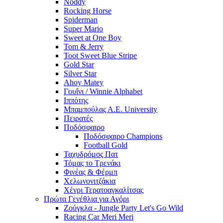
Noddy
Rocking Horse
Spiderman
Super Mario
Sweet at One Boy
Tom & Jerry
Toot Sweet Blue Stripe
Gold Star
Silver Star
Ahoy Matey
Γουΐνι / Winnie Alphabet
Ιππότης
Μπαμπούλας Α.Ε. University
Πειρατές
Ποδόσφαιρο
Ποδόσφαιρο Champions
Football Gold
Ταχυδρόμος Πατ
Τόμας το Τρενάκι
Φινέας & Φέρμπ
Χελωνονιτζάκια
Χένρι Τερατοαγκαλίτσας
Πρώτα Γενέθλια για Αγόρι
Ζούγκλα - Jungle Party Let's Go Wild
Racing Car Meri Meri