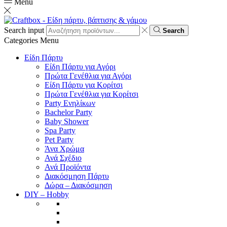
Menu
Search input
Search
Categories
Menu
Είδη Πάρτυ
Είδη Πάρτυ για Αγόρι
Πρώτα Γενέθλια για Αγόρι
Είδη Πάρτυ για Κορίτσι
Πρώτα Γενέθλια για Κορίτσι
Party Ενηλίκων
Bachelor Party
Baby Shower
Spa Party
Pet Party
Άνα Χρώμα
Ανά Σχέδιο
Ανά Προϊόντα
Διακόσμηση Πάρτυ
Δώρα – Διακόσμηση
DIY – Hobby