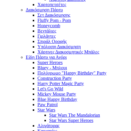
Χαρτοπετσέτες
Διακόσμηση Πάρτυ
Σετ Διακόσμησης
Fluffy Pom - Pom
Honeycomb
Βεντάλιες
Γιρλάντες
Σπιράλ Οροφής
Υπόλοιπη Διακόσμηση
Χάρτινες Διακοσμητικές Μπάλες
Είδη Πάρτυ για Αγόρι
Super Heroes
Bluey - Μπλουι
Πολύχρωμο "Happy Birthday" Party
Construction Party
Harry Potter Magic Party
Let's Go Wild
Mickey Mouse Party
Blue Happy Birthday
Paw Patrol
Star Wars
Star Wars The Mandalorian
Star Wars Super Heroes
Αλιγάτορας
Καρχαρίες