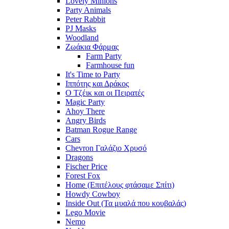
Lovely Minions
Party Animals
Peter Rabbit
PJ Masks
Woodland
Ζωάκια Φάρμας
Farm Party
Farmhouse fun
It's Time to Party
Ιππότης και Δράκος
Ο Τζέικ και οι Πειρατές
Magic Party
Ahoy There
Angry Birds
Batman Rogue Range
Cars
Chevron Γαλάζιο Χρυσό
Dragons
Fischer Price
Forest Fox
Home (Επιτέλους φτάσαμε Σπίτι)
Howdy Cowboy
Inside Out (Τα μυαλά που κουβαλάς)
Lego Movie
Nemo