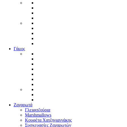
Γάμος
Ζαχαρωτά
Γλειφιτζούρια
Marshmallows
Κουφέτα Χατζηγιαννάκης
Συσκευασίες Ζαχαρωτών