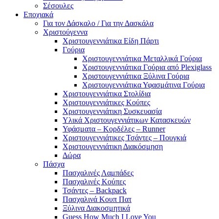
Σέσουλες
Εποχιακά
Για τον Δάσκαλο / Για την Δασκάλα
Χριστούγεννα
Χριστουγεννιάτικα Είδη Πάρτι
Γούρια
Χριστουγεννιάτικα Μεταλλικά Γούρια
Χριστουγεννιάτικα Γούρια από Plexiglass
Χριστουγεννιάτικα Ξύλινα Γούρια
Χριστουγεννιάτικα Υφασμάτινα Γούρια
Χριστουγεννιάτικα Στολίδια
Χριστουγεννιάτικες Κούπες
Χριστουγεννιάτικη Συσκευασία
Υλικά Χριστουγεννιάτικων Κατασκευών
Υφάσματα – Κορδέλες – Runner
Χριστουγεννιάτικες Τσάντες – Πουγκιά
Χριστουγεννιάτικη Διακόσμηση
Δώρα
Πάσχα
Πασχαλινές Λαμπάδες
Πασχαλινές Κούπες
Τσάντες – Backpack
Πασχαλινά Κουπ Πατ
Ξύλινα Διακοσμητικά
Guess How Much I Love You