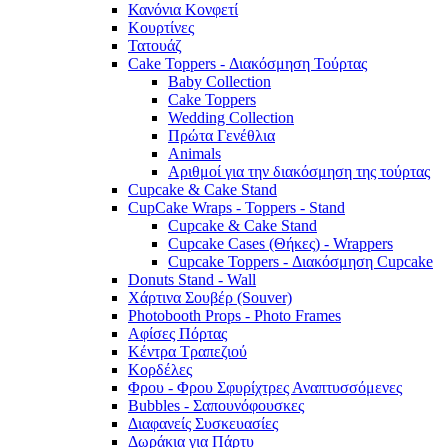
Κανόνια Κονφετί
Κουρτίνες
Τατουάζ
Cake Toppers - Διακόσμηση Τούρτας
Baby Collection
Cake Toppers
Wedding Collection
Πρώτα Γενέθλια
Animals
Αριθμοί για την διακόσμηση της τούρτας
Cupcake & Cake Stand
CupCake Wraps - Toppers - Stand
Cupcake & Cake Stand
Cupcake Cases (Θήκες) - Wrappers
Cupcake Toppers - Διακόσμηση Cupcake
Donuts Stand - Wall
Χάρτινα Σουβέρ (Souver)
Photobooth Props - Photo Frames
Αφίσες Πόρτας
Κέντρα Τραπεζιού
Κορδέλες
Φρου - Φρου Σφυρίχτρες Αναπτυσσόμενες
Bubbles - Σαπουνόφουσκες
Διαφανείς Συσκευασίες
Δωράκια για Πάρτυ