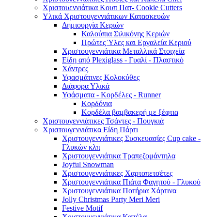
Χριστουεννιάτικα Κουπ Πατ- Cookie Cutters
Υλικά Χριστουγεννιάτικων Κατασκευών
Δημιουργία Κεριών
Καλούπια Σιλικόνης Κεριών
Πρώτες Ύλες και Εργαλεία Κεριού
Χριστουγεννιάτικα Μεταλλικά Στοιχεία
Είδη από Plexiglass - Γυαλί - Πλαστικό
Χάντρες
Υφασμάτινες Κολοκύθες
Διάφορα Υλικά
Υφάσματα - Κορδέλες - Runner
Κορδόνια
Κορδέλα βαμβακερή με ξέφτια
Χριστουγεννιάτικες Τσάντες - Πουγκιά
Χριστουγεννιάτικα Είδη Πάρτι
Χριστουγεννιάτικες Συσκευασίες Cup cake -
Γλυκών κλπ
Χριστουγεννιάτικα Τραπεζομάντηλα
Joyful Snowman
Χριστουγεννιάτικες Χαρτοπετσέτες
Χριστουγεννιάτικα Πιάτα Φαγητού - Γλυκού
Χριστουγεννιάτικα Ποτήρια Χάρτινα
Jolly Christmas Party Meri Meri
Festive Motif
Χριστουγεννιάτικα Καπέλα