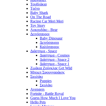
Τουβλάκια
Τρένο
Baby Shark
On The Road
Racing Car Meri Meri
Toy Story
Αρκουδάκι - Bear
Δεινόσαυροι
Baby Dinosaur
Δεινόσαυροι
Καλόσαυρος
Διάστημα - Space
Διαστημα - Cosmos
Διάστημα - Space 2
Διάστημα - Space 1
Ζωάκια Ζούγκλας Get Wild
Μπομπ Σφουγγαράκης
Σκυλάκι
Puppies
Σκυλάκι
Avengers
Fortnite - Battle Royal
Guess How Much I Love You
Hello Pets