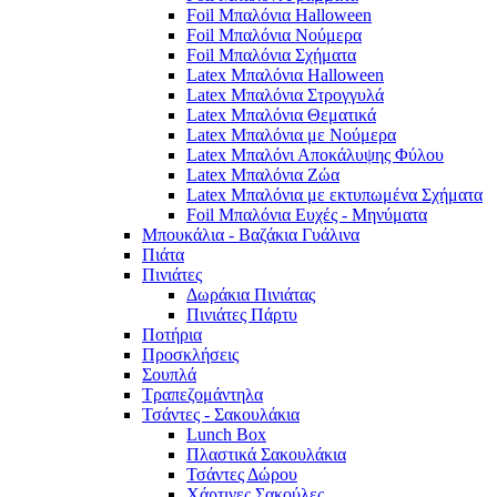
Foil Μπαλόνια Halloween
Foil Μπαλόνια Νούμερα
Foil Μπαλόνια Σχήματα
Latex Μπαλόνια Halloween
Latex Μπαλόνια Στρογγυλά
Latex Μπαλόνια Θεματικά
Latex Μπαλόνια με Νούμερα
Latex Μπαλόνι Αποκάλυψης Φύλου
Latex Μπαλόνια Ζώα
Latex Μπαλόνια με εκτυπωμένα Σχήματα
Foil Μπαλόνια Ευχές - Μηνύματα
Μπουκάλια - Βαζάκια Γυάλινα
Πιάτα
Πινιάτες
Δωράκια Πινιάτας
Πινιάτες Πάρτυ
Ποτήρια
Προσκλήσεις
Σουπλά
Τραπεζομάντηλα
Τσάντες - Σακουλάκια
Lunch Box
Πλαστικά Σακουλάκια
Τσάντες Δώρου
Χάρτινες Σακούλες