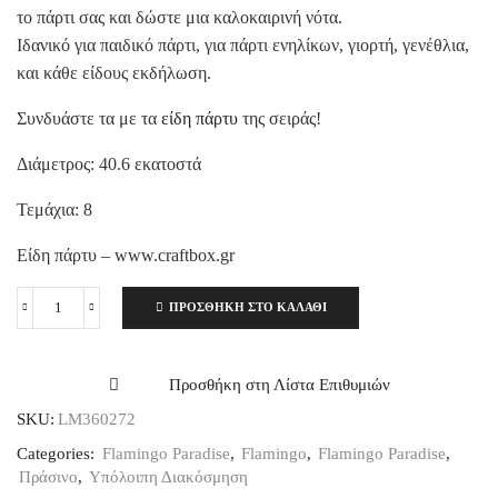
το πάρτι σας και δώστε μια καλοκαιρινή νότα.
Ιδανικό για παιδικό πάρτι, για πάρτι ενηλίκων, γιορτή, γενέθλια,
και κάθε είδους εκδήλωση.
Συνδυάστε τα με τα
είδη πάρτυ
της σειράς!
Διάμετρος: 40.6 εκατοστά
Τεμάχια: 8
Είδη πάρτυ – www.craftbox.gr
ΠΡΟΣΘΉΚΗ ΣΤΟ ΚΑΛΆΘΙ
Φύλλα
Φοίνικα
Flamingo
Paradise
Προσθήκη στη Λίστα Επιθυμιών
8τεμ.
SKU:
LM360272
ποσότητα
Categories:
Flamingo Paradise
,
Flamingo
,
Flamingo Paradise
,
Πράσινο
,
Υπόλοιπη Διακόσμηση