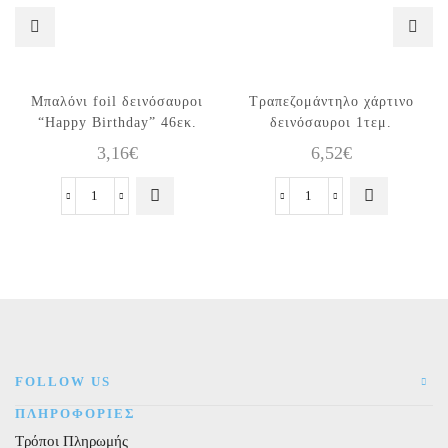
Μπαλόνι foil δεινόσαυροι
Τραπεζομάντηλο χάρτινο
“Happy Birthday” 46εκ.
δεινόσαυροι 1τεμ.
3,16
€
6,52
€
Μπαλόνι
Τραπεζομάντηλο
foil
χάρτινο
δεινόσαυροι
δεινόσαυροι
"Happy
1τεμ.
Birthday"
ποσότητα
46εκ.
ποσότητα
FOLLOW US
ΠΛΗΡΟΦΟΡΙΕΣ
Τρόποι Πληρωμής