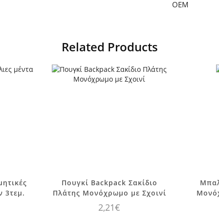
OEM
Related Products
μητικές
Πουγκί Backpack Σακίδιο
Μπαλ
ν 3τεμ.
Πλάτης Μονόχρωμο με Σχοινί
Μονόχ
2,21
€