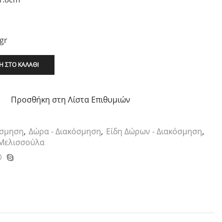
gr
 ΣΤΟ ΚΑΛΆΘΙ
Προσθήκη στη Λίστα Επιθυμιών
όσμηση
,
Δώρα - Διακόσμηση
,
Είδη Δώρων - Διακόσμηση
,
Μελισσούλα