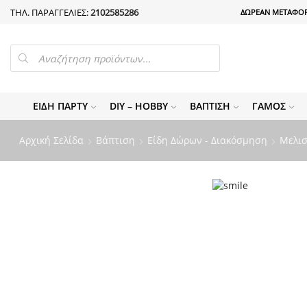
ΤΗΛ. ΠΑΡΑΓΓΕΛΙΕΣ:
2102585286
ΔΩΡΕΑΝ ΜΕΤΑΦΟΡ
PRODUCTS
SEARCH
ΕΊΔΗ ΠΆΡΤΥ
DIY – HOBBY
ΒΆΠΤΙΣΗ
ΓΆΜΟΣ
Αρχική Σελίδα
Βάπτιση
Είδη Δώρων - Διακόσμηση
Μελι