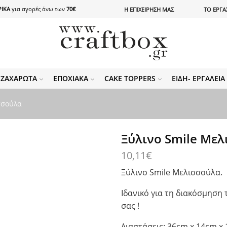
ΙΚΑ
για αγορές άνω των
70€
Η ΕΠΙΧΕΙΡΗΣΗ ΜΑΣ
ΤΟ ΕΡΓΑ
ΖΑΧΑΡΩΤΆ
ΕΠΟΧΙΑΚΆ
CAKE TOPPERS
ΕΊΔΗ- ΕΡΓΑΛΕΊ
σσούλα
Ξύλινο Smile Μελι
10,11
€
Ξύλινο Smile Μελισσούλα.
Ιδανικό για τη διακόσμηση
σας !
Διαστάσεις: 36cm x 14cm x