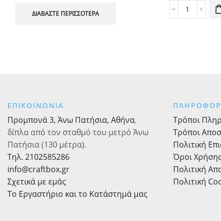
Κρεμαστέ
ΔΙΑΒΆΣΤΕ ΠΕΡΙΣΣΌΤΕΡΑ
Διακοσμητ
Βεντάλιες
Βεραμάν
3τεμ.
ποσότητα
ΕΠΙΚΟΙΝΩΝΙΑ
ΠΛΗΡΟΦΟΡ
Προμπονά 3, Άνω Πατήσια, Αθήνα
,
Τρόποι Πλη
δίπλα από τον σταθμό του μετρό Άνω
Τρόποι Απο
Πατήσια (130 μέτρα).
Πολιτική Επ
Τηλ. 2102585286
Όροι Χρήση
info@craftbox.gr
Πολιτική Α
Σχετικά με εμάς
Πολιτική Co
Το Εργαστήριο και το Κατάστημά μας