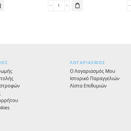
ς
Πουγκί
ικές
Backpack
Σακίδιο
Πλάτης
Μονόχρωμο
με
Σχοινί
ποσότητα
ΙΕΣ
ΛΟΓΑΡΙΑΣΜΟΣ
ρωμής
Ο Λογαριασμός Μου
στολής
Ιστορικό Παραγγελιών
ιστροφών
Λίστα Επιθυμιών
ς
πορρήτου
okies