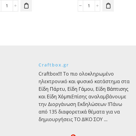
Μπαλόνι
Μπαλόνι
Λιλά
Λευκό
Παστέλ
Παστέλ
Μονόχρωμο
Μονόχρωμο
5τεμ.
5τεμ.
30εκ.
30εκ.
ποσότητα
ποσότητα
Craftbox.gr
Craftbox!!! Το πιο ολοκληρωμένο
ηλεκτρονικό και φυσικό κατάστημα στα
Είδη Πάρτυ
,
Είδη Γάμου
,
Είδη Βάπτισης
και
Είδη Χόμπι
Επίσης αναλαμβάνουμε
την Διοργάνωση Εκδηλώσεων !Πάνω
από 135 διαφορετικά θέματα για να
δημιουργήσεις ΤΟ ΔΙΚΟ ΣΟΥ ...