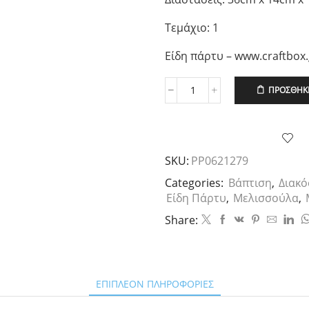
Τεμάχιο: 1
Είδη πάρτυ – www.craftbox.
ΠΡΟΣΘΉΚΗ
Ξύλινο
Smile
Μελισσούλα,
36
x
SKU:
PP0621279
14εκ.
,
Categories:
Βάπτιση
,
Διακ
τεμ.1
Είδη Πάρτυ
,
Μελισσούλα
,
ποσότητα
Share:
ΕΠΙΠΛΈΟΝ ΠΛΗΡΟΦΟΡΊΕΣ