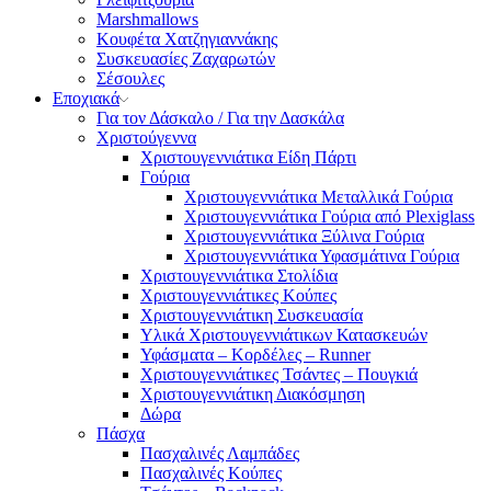
Marshmallows
Κουφέτα Χατζηγιαννάκης
Συσκευασίες Ζαχαρωτών
Σέσουλες
Εποχιακά
Για τον Δάσκαλο / Για την Δασκάλα
Χριστούγεννα
Χριστουγεννιάτικα Είδη Πάρτι
Γούρια
Χριστουγεννιάτικα Μεταλλικά Γούρια
Χριστουγεννιάτικα Γούρια από Plexiglass
Χριστουγεννιάτικα Ξύλινα Γούρια
Χριστουγεννιάτικα Υφασμάτινα Γούρια
Χριστουγεννιάτικα Στολίδια
Χριστουγεννιάτικες Κούπες
Χριστουγεννιάτικη Συσκευασία
Υλικά Χριστουγεννιάτικων Κατασκευών
Υφάσματα – Κορδέλες – Runner
Χριστουγεννιάτικες Τσάντες – Πουγκιά
Χριστουγεννιάτικη Διακόσμηση
Δώρα
Πάσχα
Πασχαλινές Λαμπάδες
Πασχαλινές Κούπες