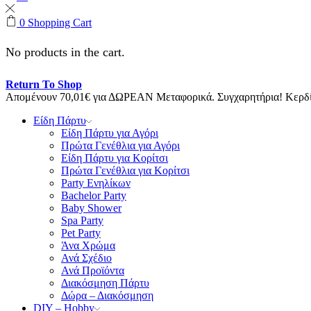
0
Shopping Cart
No products in the cart.
Return To Shop
Απομένουν
70,01
€
για ΔΩΡΕΑΝ Μεταφορικά.
Συγχαρητήρια! Κερ
Είδη Πάρτυ
Είδη Πάρτυ για Αγόρι
Πρώτα Γενέθλια για Αγόρι
Είδη Πάρτυ για Κορίτσι
Πρώτα Γενέθλια για Κορίτσι
Party Ενηλίκων
Bachelor Party
Baby Shower
Spa Party
Pet Party
Άνα Χρώμα
Ανά Σχέδιο
Ανά Προϊόντα
Διακόσμηση Πάρτυ
Δώρα – Διακόσμηση
DIY – Hobby