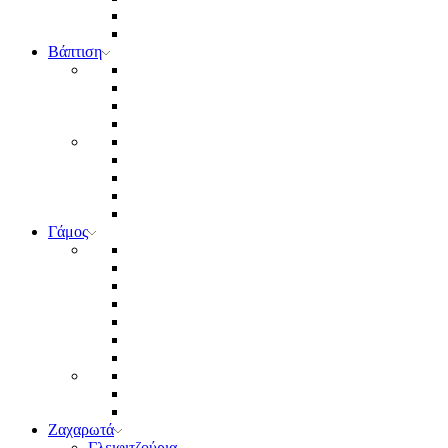
Βάπτιση
Γάμος
Ζαχαρωτά
Γλειφιτζούρια