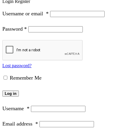
Login
Register
Username or email
*
Password
*
Lost password?
Remember Me
Log in
Username
*
Email address
*