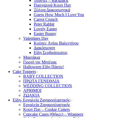
Τσάντες – Backpack
Πασχαλινά Κουπ Πατ
Ξύλινα Διακοσμητικά
Guess How Much I Love You
Carrot Crunch
Peter Rabbit
Lovely Easter
Easter Bunny
Valentines Day
Κούπες Aγίου Βαλεντίνου
Διακόσμηση
Είδη Σερβιρίσματος
Μαρτάκια
Γιορτή της Μητέρας
Halloween Είδη Πάρτυ!
Cake Toppers
BABY COLLECTION
ΠΡΩΤΑ ΓΕΝΕΘΛΙΑ
WEDDING COLLECTION
ΑΡΙΘΜΟΙ
ΖΩΑΚΙΑ
Είδη- Εργαλεία Ζαχαροπλαστικής
Εργαλεία Ζαχαροπλαστικής
Κουπ Πατ – Cookie Cutters
Cupcake Cases (Θήκες) – Wrappers