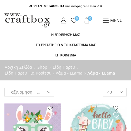
ΔΩΡΕΑΝ ΜΕΤΑΦΟΡΙΚΑ
για αγορές άνω των
70€
0
0
MENU
Η ΕΠΙΧΕΙΡΗΣΗ ΜΑΣ
ΤΟ ΕΡΓΑΣΤΗΡΙΟ & ΤΟ ΚΑΤΑΣΤΗΜΑ ΜΑΣ
ΕΠΙΚΟΙΝΩΝΙΑ
Αρχική Σελίδα
Shop
Είδη Πάρτυ
Είδη Πάρτυ Για Κορίτσι
Λάμα - LLama
Λάμα - LLama
Products
per
page