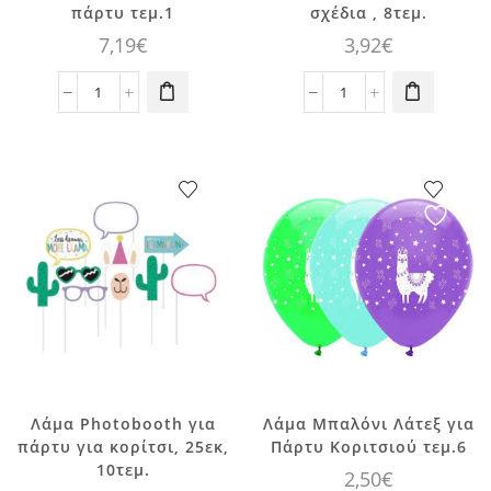
πάρτυ τεμ.1
σχέδια , 8τεμ.
7,19
€
3,92
€
Σετ
Καπελάκια
Διακόσμησης
Πάρτυ
Κέντρο
Λάμα
Τραπεζιού
παιδικό
Λάμα
μέγεθoς
για
,
πάρτυ
4
τεμ.1
σχέδια
ποσότητα
,
8τεμ.
ποσότητα
Λάμα Photobooth για
Λάμα Μπαλόνι Λάτεξ για
πάρτυ για κορίτσι, 25εκ,
Πάρτυ Κοριτσιού τεμ.6
10τεμ.
2,50
€