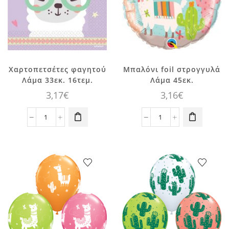
Χαρτοπετσέτες φαγητού
Μπαλόνι foil στρογγυλά
Λάμα 33εκ. 16τεμ.
Λάμα 45εκ.
3,17
€
3,16
€
Χαρτοπετσέτες
Μπαλόνι
φαγητού
foil
Λάμα
στρογγυλά
33εκ.
Λάμα
16τεμ.
45εκ.
ποσότητα
ποσότητα