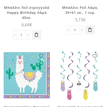
Μπαλόνι foil στρογγυλά
Μπαλόνι Foil Λάμα,
Happy Birthday Λάμα
39×61 εκ., 1 τεμ.
45εκ.
5,15
€
6,64
€
Μπαλόνι
Μπαλόνι
Foil
foil
Λάμα,
στρογγυλά
39x61
Happy
εκ.,
Birthday
1
Λάμα
τεμ.
45εκ.
ποσότητα
ποσότητα