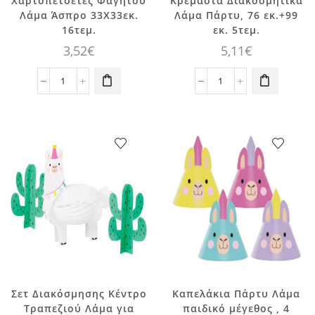
Χαρτοπετσέτες Φαγητού
Κρεμαστά Διακοσμητικά
Λάμα Άσπρο 33Χ33εκ.
Λάμα Πάρτυ, 76 εκ.+99
16τεμ.
εκ. 5τεμ.
3,52
€
5,11
€
Χαρτοπετσέτες
Κρεμαστά
Φαγητού
Διακοσμητικά
Λάμα
Λάμα
Άσπρο
Πάρτυ,
33Χ33εκ.
76
16τεμ.
εκ.+99
ποσότητα
εκ.
5τεμ.
ποσότητα
Σετ Διακόσμησης Κέντρο
Καπελάκια Πάρτυ Λάμα
Τραπεζιού Λάμα για
παιδικό μέγεθoς , 4