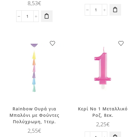
8,53
€
Λάμα
Λάμα
Μπαλόνι
Photobooth
Λάτεξ
για
για
πάρτυ
Πάρτυ
για
Κοριτσιού
κορίτσι,
τεμ.6
25εκ,
ποσότητα
10τεμ.
ποσότητα
Rainbow Ουρά για
Κερί No 1 Μεταλλικό
Μπαλόνι με Φούντες
Ροζ, 8εκ.
Πολύχρωμη, 1τεμ.
2,25
€
2,55
€