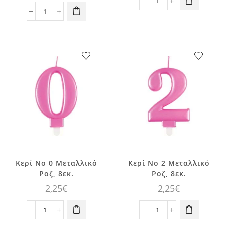
Κερί
Rainbow
No
Ουρά
1
για
Μεταλλικό
Μπαλόνι
Ροζ,
με
8εκ.
Φούντες
ποσότητα
Πολύχρωμη,
1τεμ.
ποσότητα
Κερί No 0 Μεταλλικό
Κερί No 2 Μεταλλικό
Ροζ, 8εκ.
Ροζ, 8εκ.
2,25
€
2,25
€
Κερί
Κερί