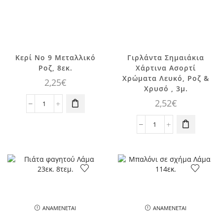
Κερί No 9 Μεταλλικό
Γιρλάντα Σημαιάκια
Ροζ, 8εκ.
Χάρτινα Ασορτί
Χρώματα Λευκό, Ροζ &
2,25
€
Χρυσό , 3μ.
2,52
€
Κερί
No
9
Γιρλάντα
Μεταλλικό
Σημαιάκια
Ροζ,
Χάρτινα
8εκ.
Ασορτί
ποσότητα
Χρώματα
Λευκό,
Ροζ
&
ΑΝΑΜΈΝΕΤΑΙ
ΑΝΑΜΈΝΕΤΑΙ
Χρυσό