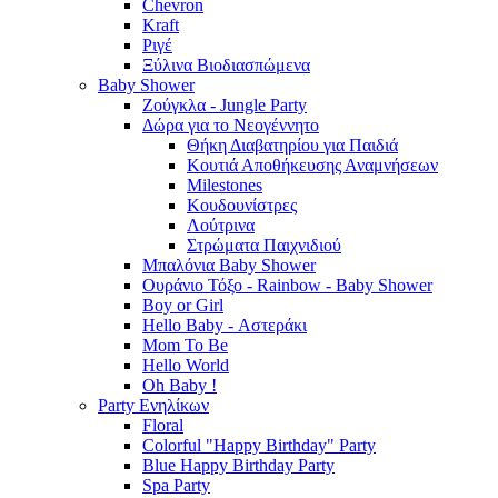
Chevron
Kraft
Ριγέ
Ξύλινα Βιοδιασπώμενα
Baby Shower
Ζούγκλα - Jungle Party
Δώρα για το Νεογέννητο
Θήκη Διαβατηρίου για Παιδιά
Κουτιά Αποθήκευσης Αναμνήσεων
Milestones
Κουδουνίστρες
Λούτρινα
Στρώματα Παιχνιδιού
Μπαλόνια Baby Shower
Ουράνιο Τόξο - Rainbow - Baby Shower
Boy or Girl
Hello Baby - Αστεράκι
Mom To Be
Hello World
Oh Baby !
Party Ενηλίκων
Floral
Colorful "Happy Birthday" Party
Blue Happy Birthday Party
Spa Party