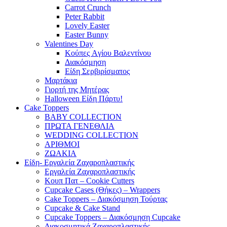
Carrot Crunch
Peter Rabbit
Lovely Easter
Easter Bunny
Valentines Day
Κούπες Aγίου Βαλεντίνου
Διακόσμηση
Είδη Σερβιρίσματος
Μαρτάκια
Γιορτή της Μητέρας
Halloween Είδη Πάρτυ!
Cake Toppers
BABY COLLECTION
ΠΡΩΤΑ ΓΕΝΕΘΛΙΑ
WEDDING COLLECTION
ΑΡΙΘΜΟΙ
ΖΩΑΚΙΑ
Είδη- Εργαλεία Ζαχαροπλαστικής
Εργαλεία Ζαχαροπλαστικής
Κουπ Πατ – Cookie Cutters
Cupcake Cases (Θήκες) – Wrappers
Cake Toppers – Διακόσμηση Τούρτας
Cupcake & Cake Stand
Cupcake Toppers – Διακόσμηση Cupcake
Διακοσμητικά Ζαχαροπλαστικής