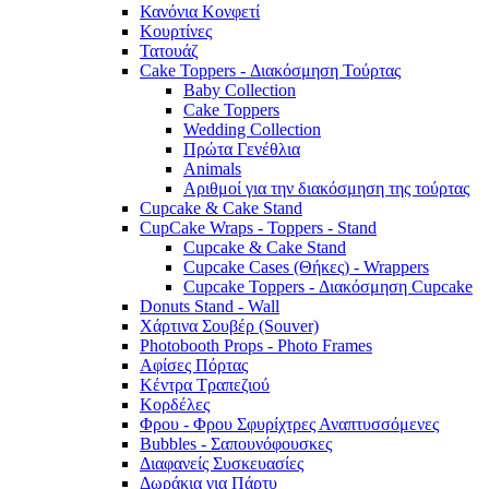
Κανόνια Κονφετί
Κουρτίνες
Τατουάζ
Cake Toppers - Διακόσμηση Τούρτας
Baby Collection
Cake Toppers
Wedding Collection
Πρώτα Γενέθλια
Animals
Αριθμοί για την διακόσμηση της τούρτας
Cupcake & Cake Stand
CupCake Wraps - Toppers - Stand
Cupcake & Cake Stand
Cupcake Cases (Θήκες) - Wrappers
Cupcake Toppers - Διακόσμηση Cupcake
Donuts Stand - Wall
Χάρτινα Σουβέρ (Souver)
Photobooth Props - Photo Frames
Αφίσες Πόρτας
Κέντρα Τραπεζιού
Κορδέλες
Φρου - Φρου Σφυρίχτρες Αναπτυσσόμενες
Bubbles - Σαπουνόφουσκες
Διαφανείς Συσκευασίες
Δωράκια για Πάρτυ