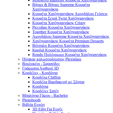
Μπισκότο Banoffee Κουφέτα Χατζηγιαννάκης
Bijoux & Bijoux Supreme Κουφέτα
Χατζηγιαννάκηs
Κουφέτα Χατζηγιαννάκης Αμυγδάλου Γεύσεις
Κουφέτα Σειρά Twist Χατζηγιαννάκης
Κουφέτα Χατζηγιαννάκης Crispy
Piccolino Κουφέτα Χατζηγιαννάκης
Together Κουφέτα Χατζηγιαννάκης
Αμυγδάλου Supreme Κουφέτα Χατζηγιαννάκης
Χατζηγιαννάκης Κουφέτα Premium Desserts
Βότσαλο Κουφέτα Χατζηγιαννάκης
Καρδιά Κουφέτα Χατζηγιαννάκης
Rondo Πολύχρωμο Κουφέτα Χατζηγιαννάκης
Πίνακας καλωσορίσματος Plexiglass
Βουλοκέρι - Σφραγίδες
Γράμματα Αριθμοί 3D
Κορδέλες - Κορδόνια
Κορδέλα Chiffon
Κορδέλα Βαμβακερή με Ξέφτια
Κορδόνια
Κορδέλες Σατέν
Μπαλόνια Γάμου - Bachelor
Photobooth
Βιβλία Ευχών
3D Είδη Για Ευχές