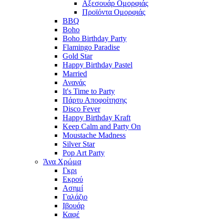
Αξεσουάρ Ομορφιάς
Προϊόντα Ομορφιάς
BBQ
Boho
Boho Birthday Party
Flamingo Paradise
Gold Star
Happy Birthday Pastel
Married
Ανανάς
It's Time to Party
Πάρτυ Αποφοίτησης
Disco Fever
Happy Birthday Kraft
Keep Calm and Party On
Moustache Madness
Silver Star
Pop Art Party
Άνα Χρώμα
Γκρι
Εκρού
Ασημί
Γαλάζιο
Ιβουάρ
Καφέ