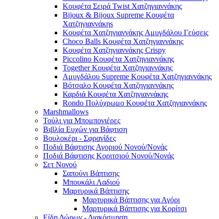
Κουφέτα Σειρά Twist Χατζηγιαννάκης
Bijoux & Bijoux Supreme Κουφέτα
Χατζηγιαννάκηs
Κουφέτα Χατζηγιαννάκης Αμυγδάλου Γεύσεις
Choco Balls Κουφέτα Χατζηγιαννάκης
Κουφέτα Χατζηγιαννάκης Crispy
Piccolino Κουφέτα Χατζηγιαννάκης
Together Κουφέτα Χατζηγιαννάκης
Αμυγδάλου Supreme Κουφέτα Χατζηγιαννάκης
Βότσαλο Κουφέτα Χατζηγιαννάκης
Καρδιά Κουφέτα Χατζηγιαννάκης
Rondo Πολύχρωμο Κουφέτα Χατζηγιαννάκης
Marshmallows
Τούλι για Μπομπονιέρες
Βιβλία Ευχών για Βάφτιση
Βουλοκέρι - Σφραγίδες
Ποδιά Βάφτισης Αγοριού Νονού/Νονάς
Ποδιά Βάφτισης Κοριτσιού Νονού/Νονάς
Σετ Νονού
Σαπούνι Βάπτισης
Μπουκάλι Λαδιού
Μαρτυρικά Βάπτισης
Μαρτυρικά Βάπτισης για Αγόρι
Μαρτυρικά Βάπτισης για Κορίτσι
Είδη Δώρων - Διακόσμηση