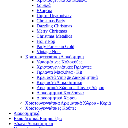
Χριστουγεννιάτικα Καπέλα
Σουπλά
Ελαφάκι
Πάρτυ Πιγκουίνων
Christmas Party
Dazzling Christmas
Merry Christmas
Christmas Metallics
Holly Pop
Party Porcelain Gold
Vintage Noel
Χριστουγεννιάτικη Διακόσμηση
Υφασμάτινες Κολοκύθες
Χριστουγεννιάτικες Γιρλάντες
Γιρλάντα Μπαλόνια - Kit
Κρεμαστά Vintage Διακοσμητικά
Κρεμαστά Διακοσμητικά
Αρωματικά Χώρου - Τσάντες Δώρου
Διακοσμητικά Κουδούνια
Διακοσμητικά Χώρου
Χριστουγεννιάτικα Αρωματικά Χώρου - Κεριά
Χριστουγεννιάτικες Κούπες
Διακοσμητικά
Εκπαιδευτικά Επιτραπέζια
Ξύλινα Διακοσμητικά