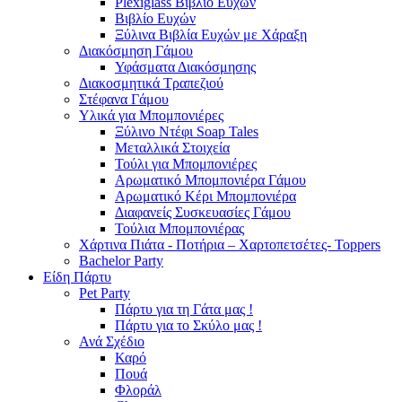
Plexiglass Βιβλίο Ευχών
Βιβλίο Ευχών
Ξύλινα Βιβλία Ευχών με Χάραξη
Διακόσμηση Γάμου
Υφάσματα Διακόσμησης
Διακοσμητικά Τραπεζιού
Στέφανα Γάμου
Υλικά για Μπομπονιέρες
Ξύλινο Ντέφι Soap Tales
Μεταλλικά Στοιχεία
Τούλι για Μπομπονιέρες
Αρωματικό Μπομπονιέρα Γάμου
Αρωματικό Κέρι Μπομπονιέρα
Διαφανείς Συσκευασίες Γάμου
Τούλια Μπομπονιέρας
Χάρτινα Πιάτα - Ποτήρια – Χαρτοπετσέτες- Toppers
Bachelor Party
Είδη Πάρτυ
Pet Party
Πάρτυ για τη Γάτα μας !
Πάρτυ για το Σκύλο μας !
Ανά Σχέδιο
Καρό
Πουά
Φλοράλ