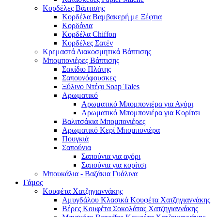
Κορδέλες Βάπτισης
Κορδέλα Βαμβακερή με Ξέφτια
Κορδόνια
Κορδέλα Chiffon
Κορδέλες Σατέν
Κρεμαστά Διακοσμητικά Βάπτισης
Μπομπονιέρες Βάπτισης
Σακίδιο Πλάτης
Σαπουνόφουσκες
Ξύλινο Ντέφι Soap Tales
Αρωματικό
Αρωματικό Μπομπονιέρα για Αγόρι
Αρωματικό Μπομπονιέρα για Κορίτσι
Βαλιτσάκια Μπομπονιέρες
Αρωματικό Κερί Μπομπονιέρα
Πουγκιά
Σαπούνια
Σαπούνια για αγόρι
Σαπούνια για κορίτσι
Μπουκάλια - Βαζάκια Γυάλινα
Γάμος
Κουφέτα Χατζηγιαννάκης
Αμυγδάλου Κλασικά Κουφέτα Χατζηγιαννάκης
Βέρες Κουφέτα Σοκολάτας Χατζηγιαννάκης