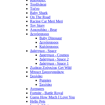
Καρχαρίες
Τουβλάκια
Τρένο
Baby Shark
On The Road
Racing Car Meri Meri
Toy Story
Αρκουδάκι - Bear
Δεινόσαυροι
Baby Dinosaur
Δεινόσαυροι
Καλόσαυρος
Διάστημα - Space
Διαστημα - Cosmos
Διάστημα - Space 2
Διάστημα - Space 1
Ζωάκια Ζούγκλας Get Wild
Μπομπ Σφουγγαράκης
Σκυλάκι
Puppies
Σκυλάκι
Avengers
Fortnite - Battle Royal
Guess How Much I Love You
Hello Pets