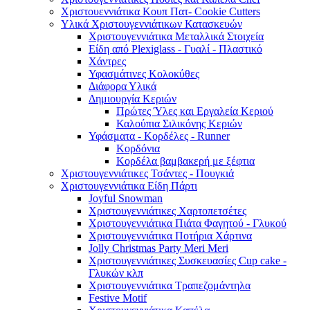
Χριστουεννιάτικα Κουπ Πατ- Cookie Cutters
Υλικά Χριστουγεννιάτικων Κατασκευών
Χριστουγεννιάτικα Μεταλλικά Στοιχεία
Είδη από Plexiglass - Γυαλί - Πλαστικό
Χάντρες
Υφασμάτινες Κολοκύθες
Διάφορα Υλικά
Δημιουργία Κεριών
Πρώτες Ύλες και Εργαλεία Κεριού
Καλούπια Σιλικόνης Κεριών
Υφάσματα - Κορδέλες - Runner
Κορδόνια
Κορδέλα βαμβακερή με ξέφτια
Χριστουγεννιάτικες Τσάντες - Πουγκιά
Χριστουγεννιάτικα Είδη Πάρτι
Joyful Snowman
Χριστουγεννιάτικες Χαρτοπετσέτες
Χριστουγεννιάτικα Πιάτα Φαγητού - Γλυκού
Χριστουγεννιάτικα Ποτήρια Χάρτινα
Jolly Christmas Party Meri Meri
Χριστουγεννιάτικες Συσκευασίες Cup cake -
Γλυκών κλπ
Χριστουγεννιάτικα Τραπεζομάντηλα
Festive Motif