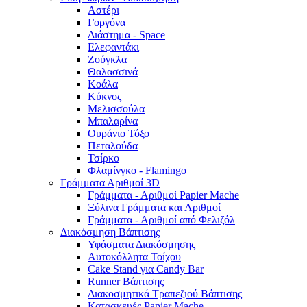
Αστέρι
Γοργόνα
Διάστημα - Space
Ελεφαντάκι
Ζούγκλα
Θαλασσινά
Κοάλα
Κύκνος
Μελισσούλα
Μπαλαρίνα
Ουράνιο Τόξο
Πεταλούδα
Τσίρκο
Φλαμίνγκο - Flamingo
Γράμματα Αριθμοί 3D
Γράμματα - Αριθμοί Papier Mache
Ξύλινα Γράμματα και Αριθμοί
Γράμματα - Αριθμοί από Φελιζόλ
Διακόσμηση Βάπτισης
Υφάσματα Διακόσμησης
Αυτοκόλλητα Τοίχου
Cake Stand για Candy Bar
Runner Βάπτισης
Διακοσμητικά Τραπεζιού Βάπτισης
Κατασκευές Papier Mache