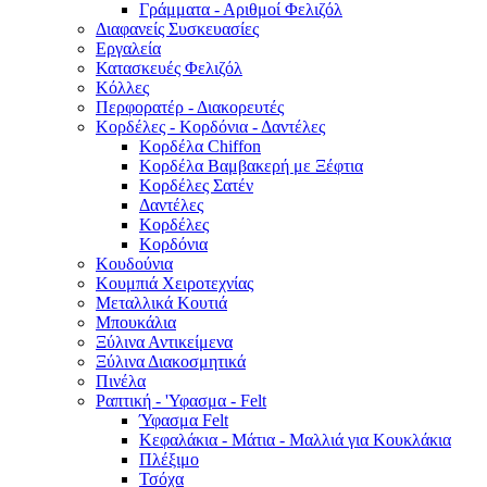
Γράμματα - Αριθμοί Φελιζόλ
Διαφανείς Συσκευασίες
Εργαλεία
Κατασκευές Φελιζόλ
Κόλλες
Περφορατέρ - Διακορευτές
Κορδέλες - Κορδόνια - Δαντέλες
Κορδέλα Chiffon
Κορδέλα Βαμβακερή με Ξέφτια
Κορδέλες Σατέν
Δαντέλες
Κορδέλες
Κορδόνια
Κουδούνια
Κουμπιά Χειροτεχνίας
Μεταλλικά Κουτιά
Μπουκάλια
Ξύλινα Αντικείμενα
Ξύλινα Διακοσμητικά
Πινέλα
Ραπτική - 'Υφασμα - Felt
Ύφασμα Felt
Κεφαλάκια - Μάτια - Μαλλιά για Κουκλάκια
Πλέξιμο
Τσόχα