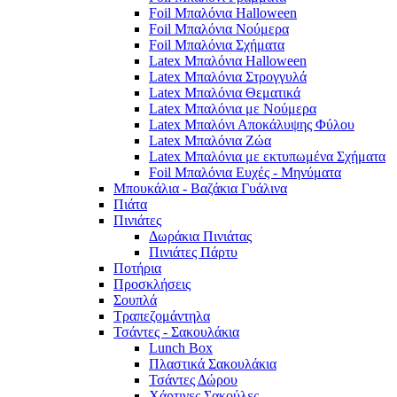
Foil Μπαλόνια Halloween
Foil Μπαλόνια Νούμερα
Foil Μπαλόνια Σχήματα
Latex Μπαλόνια Halloween
Latex Μπαλόνια Στρογγυλά
Latex Μπαλόνια Θεματικά
Latex Μπαλόνια με Νούμερα
Latex Μπαλόνι Αποκάλυψης Φύλου
Latex Μπαλόνια Ζώα
Latex Μπαλόνια με εκτυπωμένα Σχήματα
Foil Μπαλόνια Ευχές - Μηνύματα
Μπουκάλια - Βαζάκια Γυάλινα
Πιάτα
Πινιάτες
Δωράκια Πινιάτας
Πινιάτες Πάρτυ
Ποτήρια
Προσκλήσεις
Σουπλά
Τραπεζομάντηλα
Τσάντες - Σακουλάκια
Lunch Box
Πλαστικά Σακουλάκια
Τσάντες Δώρου
Χάρτινες Σακούλες