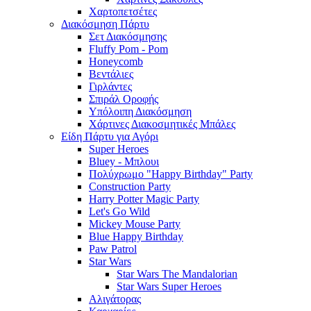
Χαρτοπετσέτες
Διακόσμηση Πάρτυ
Σετ Διακόσμησης
Fluffy Pom - Pom
Honeycomb
Βεντάλιες
Γιρλάντες
Σπιράλ Οροφής
Υπόλοιπη Διακόσμηση
Χάρτινες Διακοσμητικές Μπάλες
Είδη Πάρτυ για Αγόρι
Super Heroes
Bluey - Μπλουι
Πολύχρωμο "Happy Birthday" Party
Construction Party
Harry Potter Magic Party
Let's Go Wild
Mickey Mouse Party
Blue Happy Birthday
Paw Patrol
Star Wars
Star Wars The Mandalorian
Star Wars Super Heroes
Αλιγάτορας