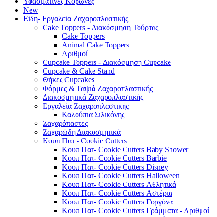
Υφασμάτινες Κορώνες
New
Είδη- Εργαλεία Ζαχαροπλαστικής
Cake Toppers - Διακόσμηση Τούρτας
Cake Toppers
Animal Cake Toppers
Αριθμοί
Cupcake Toppers - Διακόσμηση Cupcake
Cupcake & Cake Stand
Θήκες Cupcakes
Φόρμες & Ταψιά Ζαχαροπλαστικής
Διακοσμητικά Ζαχαροπλαστικής
Εργαλεία Ζαχαροπλαστικής
Καλούπια Σιλικόνης
Ζαχαρόπαστες
Ζαχαρώδη Διακοσμητικά
Κουπ Πατ - Cookie Cutters
Κουπ Πατ- Cookie Cutters Baby Shower
Κουπ Πατ- Cookie Cutters Barbie
Κουπ Πατ- Cookie Cutters Disney
Κουπ Πατ- Cookie Cutters Halloween
Κουπ Πατ- Cookie Cutters Αθλητικά
Κουπ Πατ- Cookie Cutters Αστέρια
Κουπ Πατ- Cookie Cutters Γοργόνα
Κουπ Πατ- Cookie Cutters Γράμματα - Αριθμοί