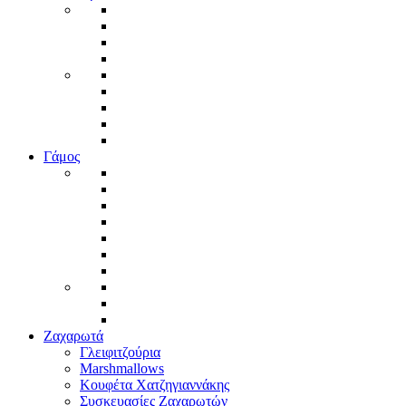
Γάμος
Ζαχαρωτά
Γλειφιτζούρια
Marshmallows
Κουφέτα Χατζηγιαννάκης
Συσκευασίες Ζαχαρωτών