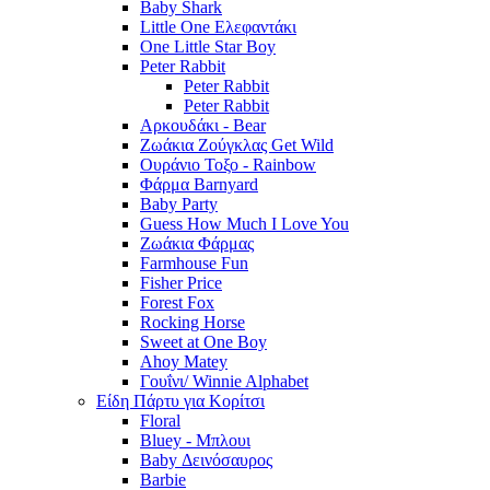
Baby Shark
Little One Ελεφαντάκι
One Little Star Boy
Peter Rabbit
Peter Rabbit
Peter Rabbit
Αρκουδάκι - Bear
Ζωάκια Ζούγκλας Get Wild
Ουράνιο Τοξο - Rainbow
Φάρμα Barnyard
Baby Party
Guess How Much I Love You
Ζωάκια Φάρμας
Farmhouse Fun
Fisher Price
Forest Fox
Rocking Horse
Sweet at One Boy
Ahoy Matey
Γουΐνι/ Winnie Alphabet
Είδη Πάρτυ για Κορίτσι
Floral
Bluey - Μπλουι
Baby Δεινόσαυρος
Barbie