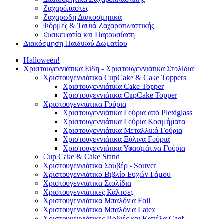
Ζαχαρόπαστες
Ζαχαρώδη Διακοσμητικά
Φόρμες & Ταψιά Ζαχαροπλαστικής
Συσκευασία και Παρουσίαση
Διακόσμηση Παιδικού Δωματίου
Halloween!
Χριστουγεννιάτικα Είδη - Χριστουγεννιάτικα Στολίδια
Χριστουγεννιάτικα CupCake & Cake Toppers
Χριστουγεννιάτικα Cake Topper
Χριστουγεννιάτικα CupCake Topper
Χριστουγεννιάτικα Γούρια
Χριστουγεννιάτικα Γούρια από Plexiglass
Χριστουγεννιάτικα Γούρια Κοσμήματα
Χριστουγεννιάτικα Μεταλλικά Γούρια
Χριστουγεννιάτικα Ξύλινα Γούρια
Χριστουγεννιάτικα Υφασμάτινα Γούρια
Cup Cake & Cake Stand
Χριστουγεννιάτικα Σουβέρ - Souver
Χριστουγεννιάτικο Βιβλίο Ευχών Γάμου
Χριστουγεννιάτικα Στολίδια
Χριστουγεννιάτικες Κάλτσες
Χριστουγεννιάτικα Μπαλόνια Foil
Χριστουγεννιάτικα Μπαλόνια Latex
Χριστουγεννιάτικες Ποδιές και Καπέλα Chef