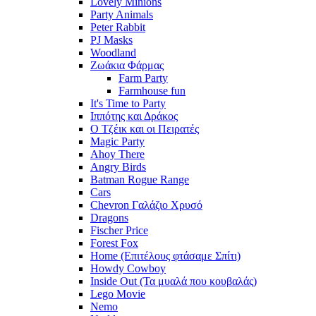
Lovely Minions
Party Animals
Peter Rabbit
PJ Masks
Woodland
Ζωάκια Φάρμας
Farm Party
Farmhouse fun
It's Time to Party
Ιππότης και Δράκος
Ο Τζέικ και οι Πειρατές
Magic Party
Ahoy There
Angry Birds
Batman Rogue Range
Cars
Chevron Γαλάζιο Χρυσό
Dragons
Fischer Price
Forest Fox
Home (Επιτέλους φτάσαμε Σπίτι)
Howdy Cowboy
Inside Out (Τα μυαλά που κουβαλάς)
Lego Movie
Nemo