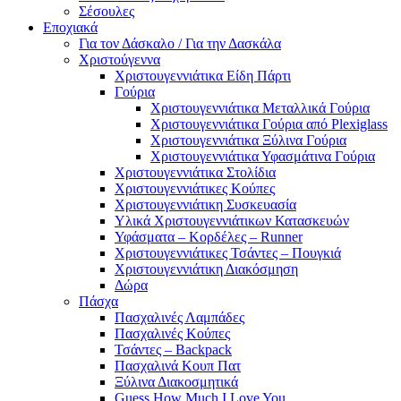
Σέσουλες
Εποχιακά
Για τον Δάσκαλο / Για την Δασκάλα
Χριστούγεννα
Χριστουγεννιάτικα Είδη Πάρτι
Γούρια
Χριστουγεννιάτικα Μεταλλικά Γούρια
Χριστουγεννιάτικα Γούρια από Plexiglass
Χριστουγεννιάτικα Ξύλινα Γούρια
Χριστουγεννιάτικα Υφασμάτινα Γούρια
Χριστουγεννιάτικα Στολίδια
Χριστουγεννιάτικες Κούπες
Χριστουγεννιάτικη Συσκευασία
Υλικά Χριστουγεννιάτικων Κατασκευών
Υφάσματα – Κορδέλες – Runner
Χριστουγεννιάτικες Τσάντες – Πουγκιά
Χριστουγεννιάτικη Διακόσμηση
Δώρα
Πάσχα
Πασχαλινές Λαμπάδες
Πασχαλινές Κούπες
Τσάντες – Backpack
Πασχαλινά Κουπ Πατ
Ξύλινα Διακοσμητικά
Guess How Much I Love You