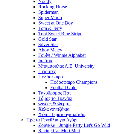
Noddy
Rocking Horse
Spiderman
Super Mario
Sweet at One Boy
Tom & Jerry
Toot Sweet Blue Stripe
Gold Star
Silver Star
Ahoy Matey
Γουΐνι / Winnie Alphabet
Ιππότης
Μπαμπούλας Α.Ε. University
Πειρατές
Ποδόσφαιρο
Ποδόσφαιρο Champions
Football Gold
Ταχυδρόμος Πατ
Τόμας το Τρενάκι
Φινέας & Φέρμπ
Χελωνονιτζάκια
Χένρι Τερατοαγκαλίτσας
Πρώτα Γενέθλια για Αγόρι
Ζούγκλα - Jungle Party Let's Go Wild
Racing Car Meri Meri