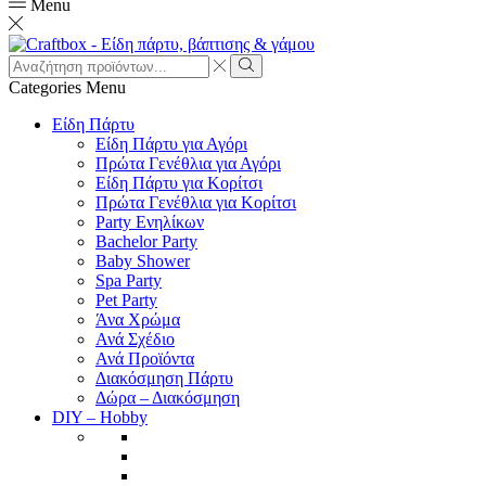
Menu
Search
input
Search
Categories
Menu
Είδη Πάρτυ
Είδη Πάρτυ για Αγόρι
Πρώτα Γενέθλια για Αγόρι
Είδη Πάρτυ για Κορίτσι
Πρώτα Γενέθλια για Κορίτσι
Party Ενηλίκων
Bachelor Party
Baby Shower
Spa Party
Pet Party
Άνα Χρώμα
Ανά Σχέδιο
Ανά Προϊόντα
Διακόσμηση Πάρτυ
Δώρα – Διακόσμηση
DIY – Hobby