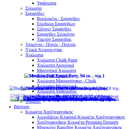
Υφάσματα
Σύρματα
Σφραγίδες
Βουλοκέρι - Σφραγίδες
Σύμβολα Σφραγίδων
Ξύλινες Σφραγίδες
Σφραγίδες Σιλικόνης
Ταμπόν Σφραγίδας
Τσιμέντο - Πηλός - Πολτός
Υλικά Χειροτεχνίας
Χρώματα
Χρώματα Chalk Paint
Χρώματα Ακρυλικά
Μαγνητικά Χρώματα
Χρώματα Γυαλιού
Χρώματα Μαυροπίνακα - Chalk
Χρώματα Μεταλλικά
Χρώματα Υφάσματος
Χρώματα Φωσφοριζέ
Ψηφίδες
Βάπτιση
Κουφέτα Χατζηγιαννάκης
Αμυγδάλου Κλασικά Κουφέτα Χατζηγιαννάκης
Χατζηγιαννάκης Κουφέτα Premium Desserts
Μπισκότο Banoffee Κουφέτα Χατζηγιαννάκης