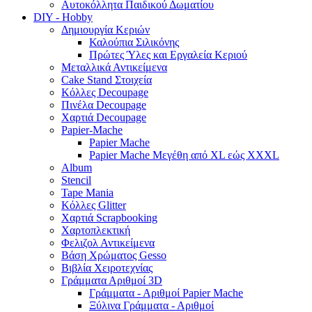
Αυτοκόλλητα Παιδικού Δωματίου
DIY - Hobby
Δημιουργία Κεριών
Καλούπια Σιλικόνης
Πρώτες Ύλες και Εργαλεία Κεριού
Μεταλλικά Αντικείμενα
Cake Stand Στοιχεία
Κόλλες Decoupage
Πινέλα Decoupage
Χαρτιά Decoupage
Papier-Mache
Papier Mache
Papier Mache Μεγέθη από XL εώς XXXL
Album
Stencil
Tape Mania
Κόλλες Glitter
Χαρτιά Scrapbooking
Χαρτοπλεκτική
Φελιζολ Αντικείμενα
Βάση Χρώματος Gesso
Βιβλία Χειροτεχνίας
Γράμματα Αριθμοί 3D
Γράμματα - Αριθμοί Papier Mache
Ξύλινα Γράμματα - Αριθμοί