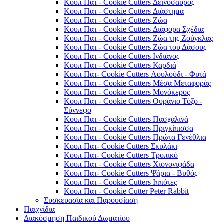
Κουπ Πατ - Cookie Cutters Δεινόσαυρος
Κουπ Πατ - Cookie Cutters Διάστημα
Κουπ Πατ - Cookie Cutters Ζώα
Κουπ Πατ - Cookie Cutters Διάφορα Σχέδια
Κουπ Πατ - Cookie Cutters Ζώα της Ζούγκλας
Κουπ Πατ - Cookie Cutters Ζώα του Δάσους
Κουπ Πατ - Cookie Cutters Ινδιάνος
Κουπ Πατ - Cookie Cutters Καρδιά
Κουπ Πατ- Cookie Cutters Λουλούδι - Φυτά
Κουπ Πατ - Cookie Cutters Μέσα Μεταφοράς
Κουπ Πατ - Cookie Cutters Μονόκερος
Κουπ Πατ - Cookie Cutters Ουράνιο Τόξο -
Σύννεφο
Κουπ Πατ - Cookie Cutters Πασχαλινά
Κουπ Πατ - Cookie Cutters Πριγκίπισσα
Κουπ Πατ - Cookie Cutters Πρώτα Γενέθλια
Κουπ Πατ- Cookie Cutters Σκυλάκι
Κουπ Πατ- Cookie Cutters Τροπικό
Κουπ Πατ - Cookie Cutters Χιονονιφάδα
Κουπ Πατ- Cookie Cutters Ψάρια - Βυθός
Κουπ Πατ - Cookie Cutters Ιππότες
Κουπ Πατ - Cookie Cutter Peter Rabbit
Συσκευασία και Παρουσίαση
Παιχνίδια
Διακόσμηση Παιδικού Δωματίου