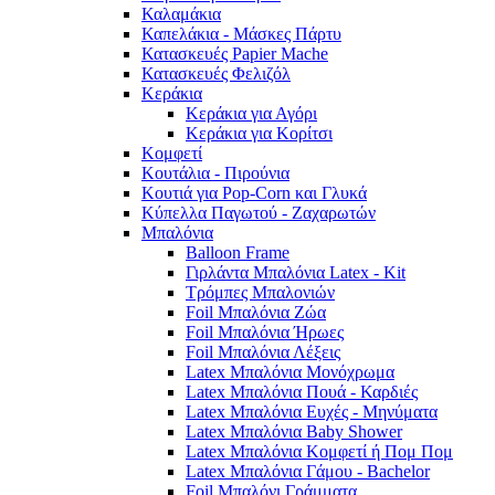
Καλαμάκια
Καπελάκια - Μάσκες Πάρτυ
Κατασκευές Papier Mache
Κατασκευές Φελιζόλ
Κεράκια
Κεράκια για Αγόρι
Κεράκια για Κορίτσι
Κομφετί
Κουτάλια - Πιρούνια
Κουτιά για Pop-Corn και Γλυκά
Κύπελλα Παγωτού - Ζαχαρωτών
Μπαλόνια
Balloon Frame
Γιρλάντα Μπαλόνια Latex - Kit
Τρόμπες Μπαλονιών
Foil Μπαλόνια Ζώα
Foil Μπαλόνια Ήρωες
Foil Μπαλόνια Λέξεις
Latex Μπαλόνια Μονόχρωμα
Latex Μπαλόνια Πουά - Καρδιές
Latex Μπαλόνια Ευχές - Μηνύματα
Latex Μπαλόνια Baby Shower
Latex Μπαλόνια Κομφετί ή Πομ Πομ
Latex Μπαλόνια Γάμου - Bachelor
Foil Μπαλόνι Γράμματα