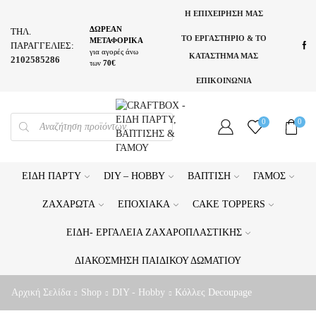
Η ΕΠΙΧΕΙΡΗΣΗ ΜΑΣ
ΔΩΡΕΑΝ
ΤΗΛ.
ΤΟ ΕΡΓΑΣΤΗΡΙΟ & ΤΟ
ΜΕΤΑΦΟΡΙΚΑ
ΠΑΡΑΓΓΕΛΙΕΣ:
για αγορές άνω
ΚΑΤΑΣΤΗΜΑ ΜΑΣ
2102585286
των
70€
ΕΠΙΚΟΙΝΩΝΙΑ
PRODUCTS
0
0
SEARCH
ΕΊΔΗ ΠΆΡΤΥ
DIY – HOBBY
ΒΆΠΤΙΣΗ
ΓΆΜΟΣ
ΖΑΧΑΡΩΤΆ
ΕΠΟΧΙΑΚΆ
CAKE TOPPERS
ΕΊΔΗ- ΕΡΓΑΛΕΊΑ ΖΑΧΑΡΟΠΛΑΣΤΙΚΉΣ
ΔΙΑΚΌΣΜΗΣΗ ΠΑΙΔΙΚΟΎ ΔΩΜΑΤΊΟΥ
Αρχική Σελίδα
Shop
DIY - Hobby
Κόλλες Decoupage