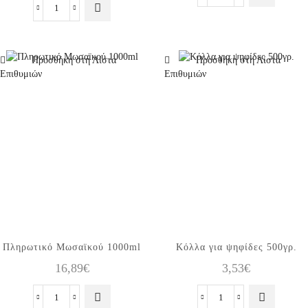
Βερνίκι
VTR
για
1000ml
εφέ
ποσότητα
κρακελέ
Προσθήκη στη Λίστα
Προσθήκη στη Λίστα
Step2
Επιθυμιών
Επιθυμιών
250ml
ποσότητα
Πληρωτικό Μωσαϊκού 1000ml
Κόλλα για ψηφίδες 500γρ.
16,89
€
3,53
€
Πληρωτικό
Κόλλα