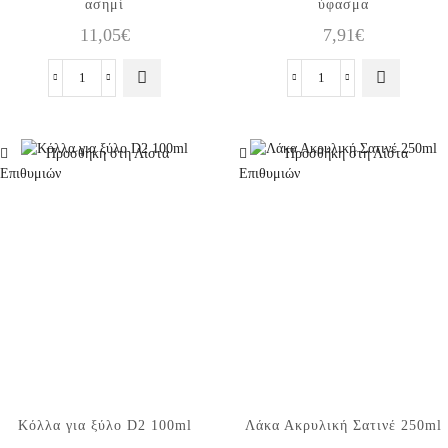
ασημί
ύφασμα
11,05
€
7,91
€
Κόλλα
Βερνίκι
decoupage
για
με
decoupage
glitter
για
Προσθήκη στη Λίστα
Προσθήκη στη Λίστα
ασημί
ύφασμα
Επιθυμιών
Επιθυμιών
ποσότητα
ποσότητα
Κόλλα για ξύλο D2 100ml
Λάκα Ακρυλική Σατινέ 250ml