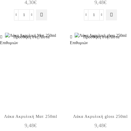
4,30
€
9,48
€
Κόλλα
Λάκα
για
Ακρυλική
ξύλο
Σατινέ
D2
250ml
Προσθήκη στη Λίστα
Προσθήκη στη Λίστα
100ml
ποσότητα
Επιθυμιών
Επιθυμιών
ποσότητα
Λάκα Ακρυλική Ματ 250ml
Λάκα Ακρυλική gloss 250ml
9,48
€
9,48
€