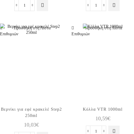
Βερνίκι
Βερνίκι
Λάκα
για
Ακρυλική
εφέ
gloss
κρακελέ
Προσθήκη στη Λίστα
Προσθήκη στη Λίστα
250ml
Step1
Επιθυμιών
Επιθυμιών
ποσότητα
250ml
ποσότητα
Βερνίκι για εφέ κρακελέ Step2
Κόλλα VTR 1000ml
250ml
10,59
€
10,03
€
Κόλλα