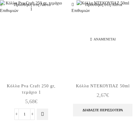
τοξικά
Προσθήκη στη Λίστα
Προσθήκη στη Λίστα
,
Επιθυμιών
Επιθυμιών
147ml,
1
τεμάχιο
ποσότητα
ΑΝΑΜΈΝΕΤΑΙ
Κόλλα Pva Craft 250 gr,
Κόλλα ΝΤΕΚΟΥΠΑΖ 50ml
τεμάχιο 1
2,67
€
5,68
€
ΔΙΑΒΆΣΤΕ ΠΕΡΙΣΣΌΤΕΡΑ
Κόλλα
Pva
Craft