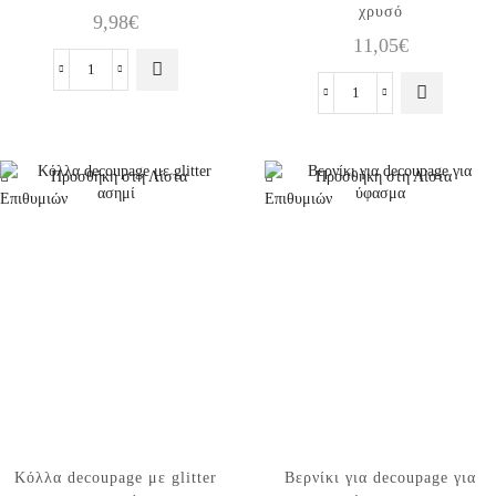
χρυσό
9,98
€
11,05
€
Κόλλα
για
Κόλλα
embossing
decoupage
ποσότητα
με
glitter
Προσθήκη στη Λίστα
Προσθήκη στη Λίστα
χρυσό
Επιθυμιών
Επιθυμιών
ποσότητα
Κόλλα decoupage με glitter
Βερνίκι για decoupage για