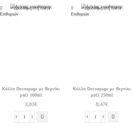
100ml
250ml
ποσότητα
ποσότητα
Προσθήκη στη Λίστα
Προσθήκη στη Λίστα
Επιθυμιών
Επιθυμιών
Κόλλα Decoupage με Βερνίκι
Κόλλα Decoupage με Βερνίκι
μαζί 100ml
μαζί 250ml
3,83
€
8,47
€
Κόλλα
Κόλλα
Decoupage
Decoupage
με
με