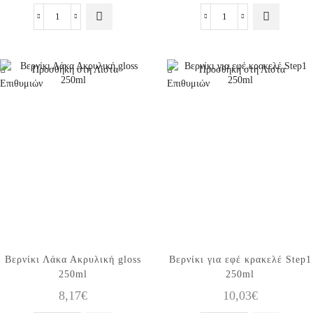
Λάκα
Λάκα
Ακρυλική
Ακρυλική
Ματ
gloss
250ml
250ml
Προσθήκη στη Λίστα
Προσθήκη στη Λίστα
ποσότητα
ποσότητα
Επιθυμιών
Επιθυμιών
Βερνίκι Λάκα Ακρυλική gloss
Βερνίκι για εφέ κρακελέ Step1
250ml
250ml
8,17
€
10,03
€