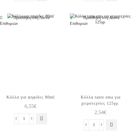
Μωσαϊκού
για
1000ml
ψηφίδες
ποσότητα
500γρ.
Προσθήκη στη Λίστα
Προσθήκη στη Λίστα
ποσότητα
Επιθυμιών
Επιθυμιών
Κόλλα για ψηφίδες 80ml
Κόλλα tante ema για
χειροτεχνίες 125γρ.
6,55
€
2,54
€
Κόλλα
για
Κόλλα