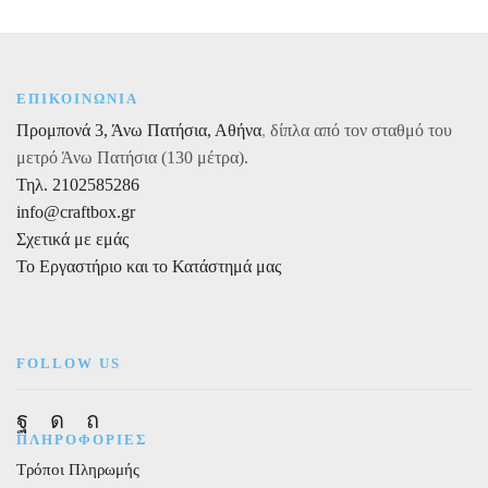
250
gr,
τεμάχιο
1
ποσότητα
ΕΠΙΚΟΙΝΩΝΙΑ
Προμπονά 3, Άνω Πατήσια, Αθήνα
,
δίπλα από τον σταθμό του
μετρό Άνω Πατήσια (130 μέτρα).
Τηλ. 2102585286
info@craftbox.gr
Σχετικά με εμάς
Το Εργαστήριο και το Κατάστημά μας
FOLLOW US
Facebook
Instagram
Pinterest
ΠΛΗΡΟΦΟΡΙΕΣ
Τρόποι Πληρωμής