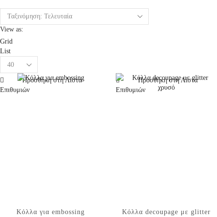
View as:
Grid
List
Products
per
page
Προσθήκη στη Λίστα
Προσθήκη στη Λίστα
Επιθυμιών
Επιθυμιών
Κόλλα για embossing
Κόλλα decoupage με glitter