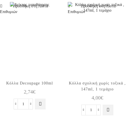
Βερνίκι
Βερνίκι
Προσθήκη στη Λίστα
Προσθήκη στη Λίστα
μαζί
μαζί
Επιθυμιών
Επιθυμιών
100ml
250ml
ποσότητα
ποσότητα
Κόλλα Decoupage 100ml
Κόλλα σχολική χωρίς τοξικά ,
147ml, 1 τεμάχιο
2,74
€
4,00
€
Κόλλα
Decoupage
Κόλλα
100ml
σχολική
ποσότητα
χωρίς