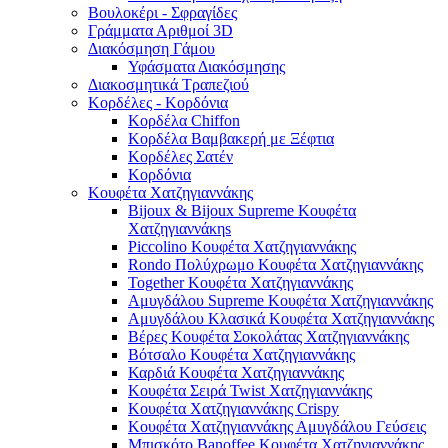
Βουλοκέρι - Σφραγίδες
Γράμματα Αριθμοί 3D
Διακόσμηση Γάμου
Υφάσματα Διακόσμησης
Διακοσμητικά Τραπεζιού
Κορδέλες - Κορδόνια
Κορδέλα Chiffon
Κορδέλα Βαμβακερή με Ξέφτια
Κορδέλες Σατέν
Κορδόνια
Κουφέτα Χατζηγιαννάκης
Bijoux & Bijoux Supreme Κουφέτα
Χατζηγιαννάκηs
Piccolino Κουφέτα Χατζηγιαννάκης
Rondo Πολύχρωμο Κουφέτα Χατζηγιαννάκης
Together Κουφέτα Χατζηγιαννάκης
Αμυγδάλου Supreme Κουφέτα Χατζηγιαννάκης
Αμυγδάλου Κλασικά Κουφέτα Χατζηγιαννάκης
Βέρες Κουφέτα Σοκολάτας Χατζηγιαννάκης
Βότσαλο Κουφέτα Χατζηγιαννάκης
Καρδιά Κουφέτα Χατζηγιαννάκης
Κουφέτα Σειρά Twist Χατζηγιαννάκης
Κουφέτα Χατζηγιαννάκης Crispy
Κουφέτα Χατζηγιαννάκης Αμυγδάλου Γεύσεις
Μπισκότο Banoffee Κουφέτα Χατζηγιαννάκης