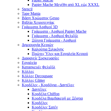
Papier Mache
Papier Mache Μεγέθη από XL εώς XXXL
Stencil
Tape Mania
Βάση Χρώματος Gesso
Βιβλία Χειροτεχνίας
Γράμματα Αριθμοί 3D
Γράμματα - Αριθμοί Papier Mache
Γράμματα - Αριθμοί Φελιζόλ
Ξύλινα Γράμματα - Αριθμοί
Δημιουργία Κεριών
Καλούπια Σιλικόνης
Πρώτες Ύλες και Εργαλεία Κεριού
Διαφανείς Συσκευασίες
Εργαλεία
Κατασκευές Φελιζόλ
Κόλλες
Κόλλες Decoupage
Κόλλες Glitter
Κορδέλες - Κορδόνια - Δαντέλες
Δαντέλες
Κορδέλα Chiffon
Κορδέλα Βαμβακερή με Ξέφτια
Κορδέλες
Κορδέλες Σατέν