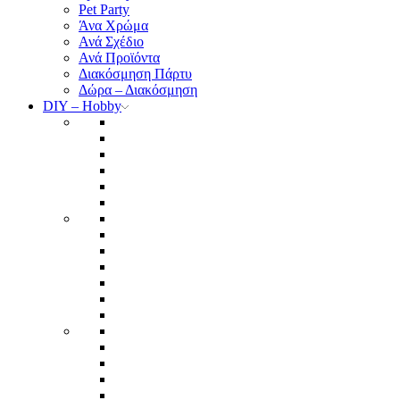
Pet Party
Άνα Χρώμα
Ανά Σχέδιο
Ανά Προϊόντα
Διακόσμηση Πάρτυ
Δώρα – Διακόσμηση
DIY – Hobby