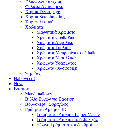
Υλικά Χειροτεχνίας
Φελιζολ Αντικείμενα
Χαρτιά Decoupage
Χαρτιά Scrapbooking
Χαρτοπλεκτική
Χρώματα
Μαγνητικά Χρώματα
Χρώματα Chalk Paint
Χρώματα Ακρυλικά
Χρώματα Γυαλιού
Χρώματα Μαυροπίνακα - Chalk
Χρώματα Μεταλλικά
Χρώματα Υφάσματος
Χρώματα Φωσφοριζέ
Ψηφίδες
Halloween!
New
Βάπτιση
Marshmallows
Βιβλία Ευχών για Βάφτιση
Βουλοκέρι - Σφραγίδες
Γράμματα Αριθμοί 3D
Γράμματα - Αριθμοί Papier Mache
Γράμματα - Αριθμοί από Φελιζόλ
Ξύλινα Γράμματα και Αριθμοί