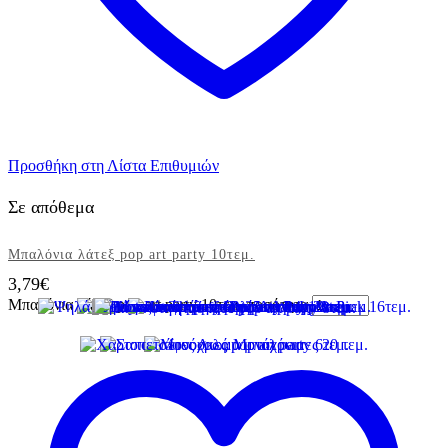
Προσθήκη στη Λίστα Επιθυμιών
Σε απόθεμα
Μπαλόνια λάτεξ pop art party 10τεμ.
3,79
€
Μπαλόνια λάτεξ pop art party 10τεμ. ποσότητα