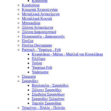
Κορδόνια
Κουδούνια
Κουμπιά Χειροτεχνίας
Μεταλλικά Αντικείμενα
Μεταλλικά Κουτιά
Μπουκάλια
Ξύλινα Αντικείμενα
Ξύλινα Διακοσμητικά
Περφορατέρ - Διακορευτές
Πινέλα
Πινέλα Decoupage
Ραπτική - 'Υφασμα - Felt
Κεφαλάκια - Μάτια - Μαλλιά για Κουκλάκια
Πλέξιμο
Τσόχα
Ύφασμα Felt
Υφάσματα
Σύρματα
Σφραγίδες
Βουλοκέρι - Σφραγίδες
Ξύλινες Σφραγίδες
Σύμβολα Σφραγίδων
Σφραγίδες Σιλικόνης
Ταμπόν Σφραγίδας
Τσιμέντο - Πηλός - Πολτός