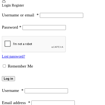
Login
Register
Username or email
*
Password
*
Lost password?
Remember Me
Log in
Username
*
Email address
*