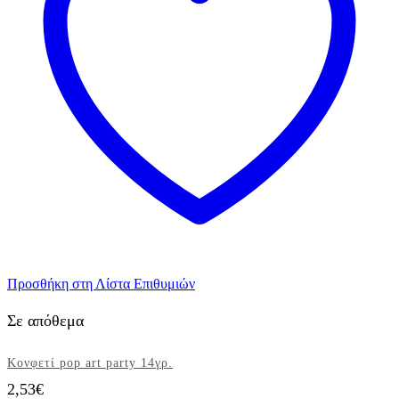
Προσθήκη στη Λίστα Επιθυμιών
Σε απόθεμα
Κονφετί pop art party 14γρ.
2,53
€