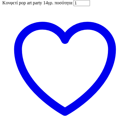
Κονφετί pop art party 14γρ. ποσότητα