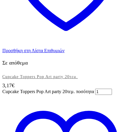
Προσθήκη στη Λίστα Επιθυμιών
Σε απόθεμα
Cupcake Toppers Pop Art party 20τεμ.
3,17
€
Cupcake Toppers Pop Art party 20τεμ. ποσότητα