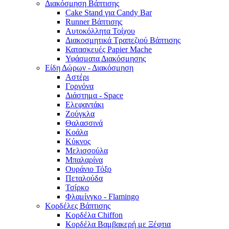
Διακόσμηση Βάπτισης
Cake Stand για Candy Bar
Runner Βάπτισης
Αυτοκόλλητα Τοίχου
Διακοσμητικά Τραπεζιού Βάπτισης
Κατασκευές Papier Mache
Υφάσματα Διακόσμησης
Είδη Δώρων - Διακόσμηση
Αστέρι
Γοργόνα
Διάστημα - Space
Ελεφαντάκι
Ζούγκλα
Θαλασσινά
Κοάλα
Κύκνος
Μελισσούλα
Μπαλαρίνα
Ουράνιο Τόξο
Πεταλούδα
Τσίρκο
Φλαμίνγκο - Flamingo
Κορδέλες Βάπτισης
Κορδέλα Chiffon
Κορδέλα Βαμβακερή με Ξέφτια