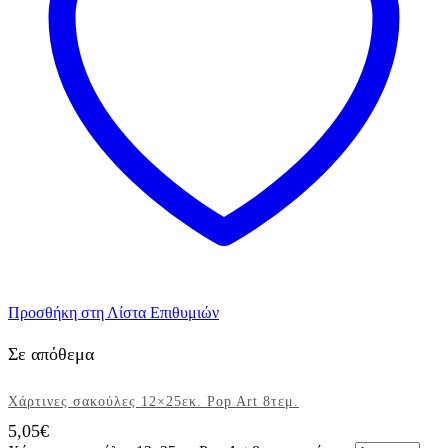
Προσθήκη στη Λίστα Επιθυμιών
Σε απόθεμα
Χάρτινες σακούλες 12×25εκ. Pop Art 8τεμ.
5,05
€