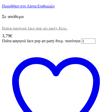
Προσθήκη στη Λίστα Επιθυμιών
Σε απόθεμα
Πιάτα φαγητού face pop art party 8τεμ.
3,79
€
Πιάτα φαγητού face pop art party 8τεμ. ποσότητα