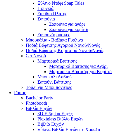
Ξύλινο Ντέφι Soap Tales
Πουγκιά
Σακίδιο Πλάτης
Σαπούνια
Σαπούνια για αγόρι
Σαπούνια για κορίτσι
Σαπουνόφουσκες
Μπουκάλια - Βαζάκια Γυάλινα
Ποδιά Βάφτισης Αγοριού Νονού/Νονάς
Ποδιά Βάφτισης Κοριτσιού Νονού/Νονάς
Σετ Νονού
Μαρτυρικά Βάπτισης
Μαρτυρικά Βάπτισης για Αγόρι
Μαρτυρικά Βάπτισης για Κορίτσι
Μπουκάλι Λαδιού
Σαπούνι Βάπτισης
Τούλι για Μπομπονιέρες
Γάμος
Bachelor Party
Photobooth
Βιβλία Ευχών
3D Είδη Για Ευχές
Plexiglass Βιβλίο Ευχών
Βιβλίο Ευχών
Ξύλινα Βιβλία Ευχών με Χάραξη