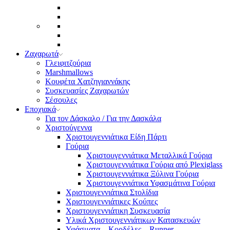
Ζαχαρωτά
Γλειφιτζούρια
Marshmallows
Κουφέτα Χατζηγιαννάκης
Συσκευασίες Ζαχαρωτών
Σέσουλες
Εποχιακά
Για τον Δάσκαλο / Για την Δασκάλα
Χριστούγεννα
Χριστουγεννιάτικα Είδη Πάρτι
Γούρια
Χριστουγεννιάτικα Μεταλλικά Γούρια
Χριστουγεννιάτικα Γούρια από Plexiglass
Χριστουγεννιάτικα Ξύλινα Γούρια
Χριστουγεννιάτικα Υφασμάτινα Γούρια
Χριστουγεννιάτικα Στολίδια
Χριστουγεννιάτικες Κούπες
Χριστουγεννιάτικη Συσκευασία
Υλικά Χριστουγεννιάτικων Κατασκευών
Υφάσματα – Κορδέλες – Runner