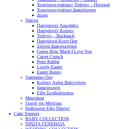
Χριστουγεννιάτικες Τσάντες – Πουγκιά
Χριστουγεννιάτικη Διακόσμηση
Δώρα
Πάσχα
Πασχαλινές Λαμπάδες
Πασχαλινές Κούπες
Τσάντες – Backpack
Πασχαλινά Κουπ Πατ
Ξύλινα Διακοσμητικά
Guess How Much I Love You
Carrot Crunch
Peter Rabbit
Lovely Easter
Easter Bunny
Valentines Day
Κούπες Aγίου Βαλεντίνου
Διακόσμηση
Είδη Σερβιρίσματος
Μαρτάκια
Γιορτή της Μητέρας
Halloween Είδη Πάρτυ!
Cake Toppers
BABY COLLECTION
ΠΡΩΤΑ ΓΕΝΕΘΛΙΑ