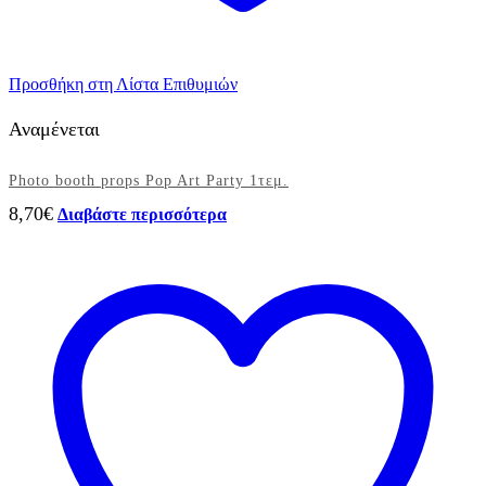
Προσθήκη στη Λίστα Επιθυμιών
Αναμένεται
Photo booth props Pop Art Party 1τεμ.
8,70
€
Διαβάστε περισσότερα