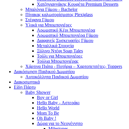
Χατζηγιαννάκης Κουφέτα Premium Desserts
Μπαλόνια Γάμου - Bachelor
Πίνακας καλωσορίσματος Plexiglass
Στέφανα Γάμου
Υλικά για Μπομπονιέρες
Αρωματικό Κέρι Μπομπονιέρα
Αρωματικό Μπομπονιέρα Γάμου
Διαφανείς Συσκευασίες Γάμου
Μεταλλικά Στοιχεία
Ξύλινο Ντέφι Soap Tales
Τούλι για Μπομπονιέρες
Τούλια Μπομπονιέρας
Χάρτινα Πιάτα - Ποτήρια – Χαρτοπετσέτες- Toppers
Διακόσμηση Παιδικού Δωματίου
Αυτοκόλλητα Παιδικού Δωματίου
Διακοσμητικά
Είδη Πάρτυ
Baby Shower
Boy or Girl
Hello Baby - Αστεράκι
Hello World
Mom To Be
Oh Baby !
Δώρα για το Νεογέννητο
Milestones