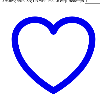
Χάρτινες σακούλες 12x25εκ. Pop Art 8τεμ. ποσότητα