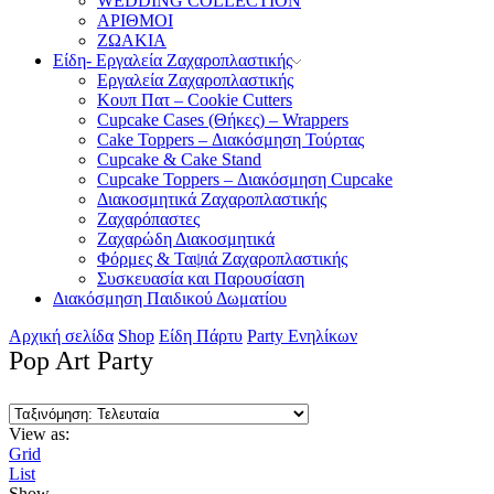
WEDDING COLLECTION
ΑΡΙΘΜΟΙ
ΖΩΑΚΙΑ
Είδη- Εργαλεία Ζαχαροπλαστικής
Εργαλεία Ζαχαροπλαστικής
Κουπ Πατ – Cookie Cutters
Cupcake Cases (Θήκες) – Wrappers
Cake Toppers – Διακόσμηση Τούρτας
Cupcake & Cake Stand
Cupcake Toppers – Διακόσμηση Cupcake
Διακοσμητικά Ζαχαροπλαστικής
Ζαχαρόπαστες
Ζαχαρώδη Διακοσμητικά
Φόρμες & Ταψιά Ζαχαροπλαστικής
Συσκευασία και Παρουσίαση
Διακόσμηση Παιδικού Δωματίου
Αρχική σελίδα
Shop
Είδη Πάρτυ
Party Ενηλίκων
Pop Art Party
View as:
Grid
List
Show