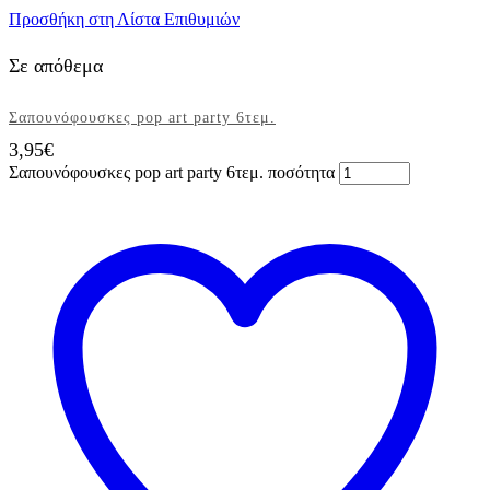
Προσθήκη στη Λίστα Επιθυμιών
Σε απόθεμα
Σαπουνόφουσκες pop art party 6τεμ.
3,95
€
Σαπουνόφουσκες pop art party 6τεμ. ποσότητα