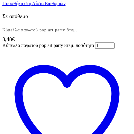
Προσθήκη στη Λίστα Επιθυμιών
Σε απόθεμα
Κύπελλα παγωτού pop art party 8τεμ.
3,48
€
Κύπελλα παγωτού pop art party 8τεμ. ποσότητα