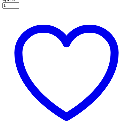
Χαρτοπετσέτες
φαγητού
33x33εκ.
μπλε
μονόχρωμες
20τεμ.
ποσότητα