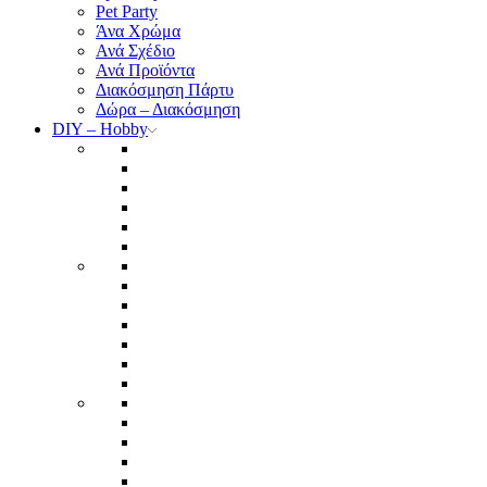
Pet Party
Άνα Χρώμα
Ανά Σχέδιο
Ανά Προϊόντα
Διακόσμηση Πάρτυ
Δώρα – Διακόσμηση
DIY – Hobby