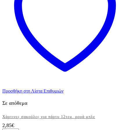
Προσθήκη στη Λίστα Επιθυμιών
Σε απόθεμα
Χάρτινες σακούλες για πάρτυ 12τεμ. ρουά μπλε
2,85
€