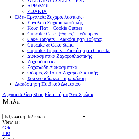
WEDDING COLLECTION
ΑΡΙΘΜΟΙ
ΖΩΑΚΙΑ
Είδη- Εργαλεία Ζαχαροπλαστικής
Εργαλεία Ζαχαροπλαστικής
Κουπ Πατ – Cookie Cutters
Cupcake Cases (Θήκες) – Wrappers
Cake Toppers – Διακόσμηση Τούρτας
Cupcake & Cake Stand
Cupcake Toppers – Διακόσμηση Cupcake
Διακοσμητικά Ζαχαροπλαστικής
Ζαχαρόπαστες
Ζαχαρώδη Διακοσμητικά
Φόρμες & Ταψιά Ζαχαροπλαστικής
Συσκευασία και Παρουσίαση
Διακόσμηση Παιδικού Δωματίου
Αρχική σελίδα
Shop
Είδη Πάρτυ
Άνα Χρώμα
Μπλε
View as:
Grid
List
Show