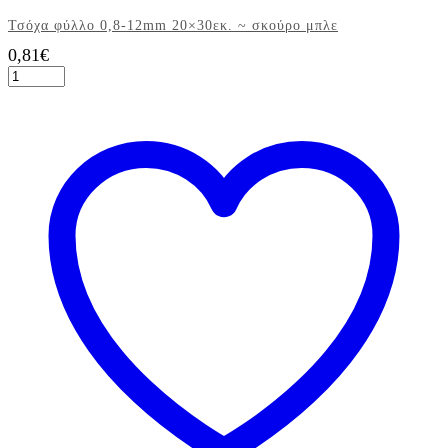
Τσόχα φύλλο 0,8-12mm 20×30εκ. ~ σκούρο μπλε
0,81
€
Τσόχα
φύλλο
0,8-
12mm
20x30εκ.
~
σκούρο
μπλε
ποσότητα