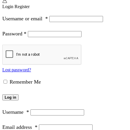
Login
Register
Username or email
*
Password
*
Lost password?
Remember Me
Log in
Username
*
Email address
*