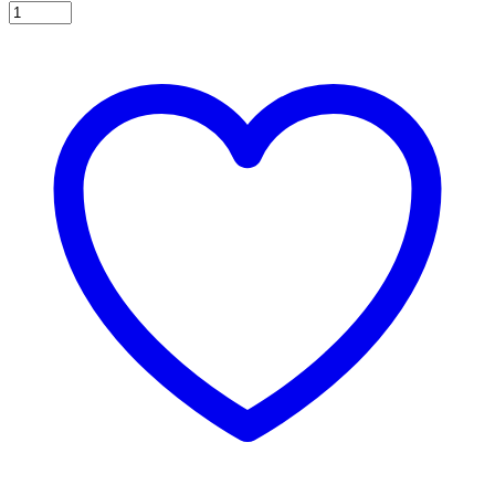
Μπαλόνια
μπλε
πουά
30εκ.
6τεμ.
ποσότητα