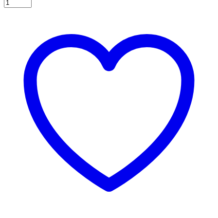
Χάρτινες
σακούλες
για
πάρτυ
12τεμ.
ρουά
μπλε
ποσότητα