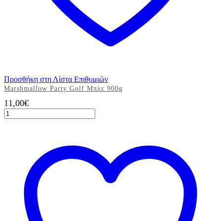
Προσθήκη στη Λίστα Επιθυμιών
Marshmallow Party Golf Μπλε 900g
11,00
€
Marshmallow
Party
Golf
Μπλε
900g
ποσότητα