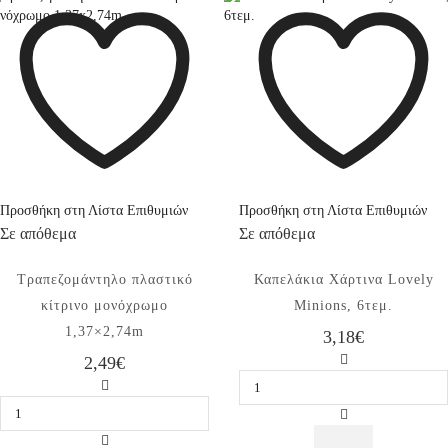
page
Προσθήκη στη Λίστα Επιθυμιών
Προσθήκη στη Λίστα Επιθυμιών
Σε απόθεμα
Σε απόθεμα
Τραπεζομάντηλο πλαστικό
Καπελάκια Χάρτινα Lovely
κίτρινο μονόχρωμο
Minions, 6τεμ.
1,37×2,74m
3,18
€
Καπελάκια
2,49
€
Χάρτινα
Τραπεζομάντηλο
Lovely
πλαστικό
Minions,
κίτρινο
6τεμ.
μονόχρωμο