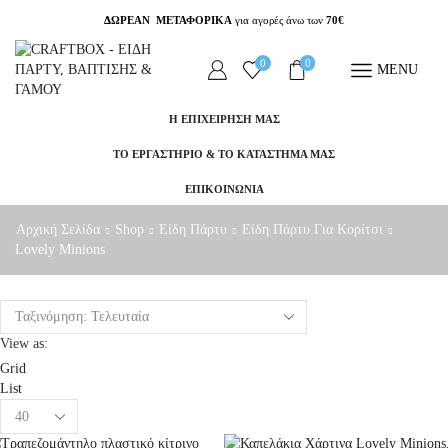
ΔΩΡΕΑΝ ΜΕΤΑΦΟΡΙΚΑ
για αγορές άνω των
70€
0
0
MENU
Η ΕΠΙΧΕΙΡΗΣΗ ΜΑΣ
ΤΟ ΕΡΓΑΣΤΗΡΙΟ & ΤΟ ΚΑΤΑΣΤΗΜΑ ΜΑΣ
ΕΠΙΚΟΙΝΩΝΙΑ
Αρχική Σελίδα
Shop
Είδη Πάρτυ
Είδη Πάρτυ Για Κορίτσι
Lovely Minions
View as:
Grid
List
Products
per