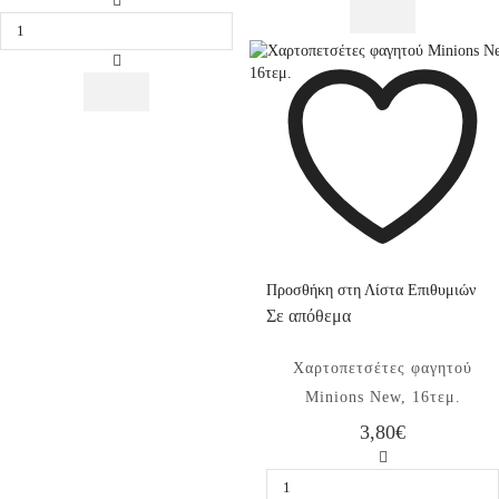
Χάρτινο
250ml
Διακοσμητικό
8τεμ.
Φαναράκι
ποσότητα
Minions,
25εκ,
1
τεμ.
ποσότητα
Προσθήκη στη Λίστα Επιθυμιών
Σε απόθεμα
Χαρτοπετσέτες φαγητού
Minions New, 16τεμ.
3,80
€
Χαρτοπετσέτες
φαγητού