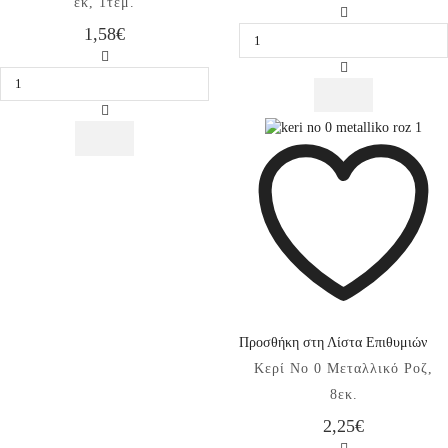
εκ, 1τεμ.
Κερί
1,58
€
No
1
Μπαλόνι
Μεταλλικό
Foil
Ροζ,
Minions
8εκ.
Mini,
ποσότητα
36
εκ,
1τεμ.
ποσότητα
Προσθήκη στη Λίστα Επιθυμιών
Κερί No 0 Μεταλλικό Ροζ,
8εκ.
2,25
€