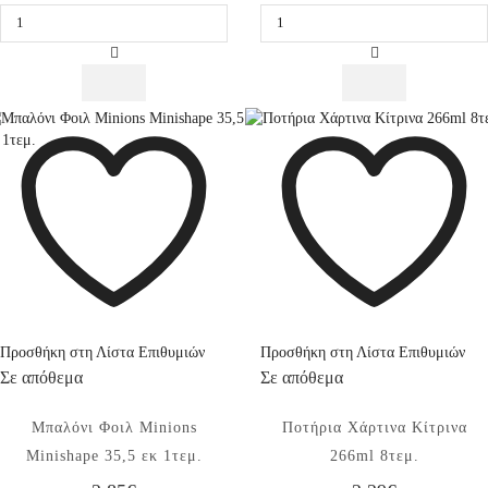
Minions
Foil
Φοιλ
Minions
Inflate-
Στρογγυλό
A-
43εκ,
Fun
1τεμ.
Despicable
ποσότητα
Me,
ποσότητα
Προσθήκη στη Λίστα Επιθυμιών
Προσθήκη στη Λίστα Επιθυμιών
Σε απόθεμα
Σε απόθεμα
Μπαλόνι Φοιλ Minions
Ποτήρια Χάρτινα Κίτρινα
Minishape 35,5 εκ 1τεμ.
266ml 8τεμ.