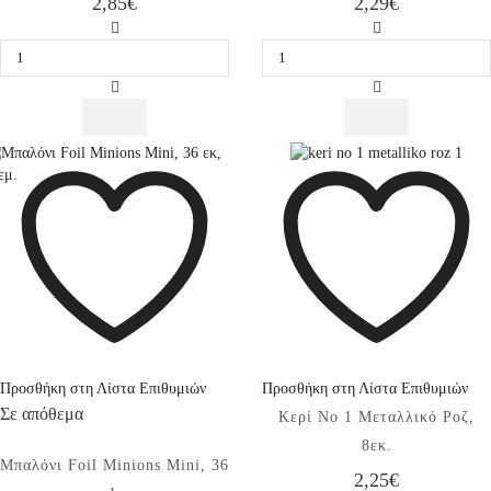
2,85
€
2,29
€
Μπαλόνι
Ποτήρια
Φοιλ
Χάρτινα
Minions
Κίτρινα
Minishape
266ml
35,5
8τεμ.
εκ
ποσότητα
1τεμ.
ποσότητα
Προσθήκη στη Λίστα Επιθυμιών
Προσθήκη στη Λίστα Επιθυμιών
Σε απόθεμα
Κερί No 1 Μεταλλικό Ροζ,
8εκ.
Μπαλόνι Foil Minions Mini, 36
2,25
€