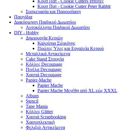
Κουπ Πατ - Cookie Cutters Ιππότες
Κουπ Πατ - Cookie Cutter Peter Rabbit
Συσκευασία και Παρουσίαση
Παιχνίδια
Διακόσμηση Παιδικού Δωματίου
Αυτοκόλλητα Παιδικού Δωματίου
DIY - Hobby
Δημιουργία Κεριών
Καλούπια Σιλικόνης
Πρώτες Ύλες και Εργαλεία Κεριού
Μεταλλικά Αντικείμενα
Cake Stand Στοιχεία
Κόλλες Decoupage
Πινέλα Decoupage
Χαρτιά Decoupage
Papier-Mache
Papier Mache
Papier Mache Μεγέθη από XL εώς XXXL
Album
Stencil
Tape Mania
Κόλλες Glitter
Χαρτιά Scrapbooking
Χαρτοπλεκτική
Φελιζολ Αντικείμενα