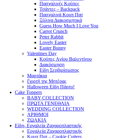
Πασχαλινές Κούπες
Τσάντες – Backpack
Πασχαλινά Κουπ Πατ
Ξύλινα Διακοσμητικά
Guess How Much I Love You
Carrot Crunch
Peter Rabbit
Lovely Easter
Easter Bunny
Valentines Day
Κούπες Aγίου Βαλεντίνου
Διακόσμηση
Είδη Σερβιρίσματος
Μαρτάκια
Γιορτή της Μητέρας
Halloween Είδη Πάρτυ!
Cake Toppers
BABY COLLECTION
ΠΡΩΤΑ ΓΕΝΕΘΛΙΑ
WEDDING COLLECTION
ΑΡΙΘΜΟΙ
ΖΩΑΚΙΑ
Είδη- Εργαλεία Ζαχαροπλαστικής
Εργαλεία Ζαχαροπλαστικής
Κουπ Πατ – Cookie Cutters