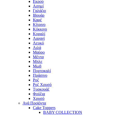
Εκρού
Ασημί
Γαλάζιο
Ιβουάρ
Καφέ
Κίτρινο
Κόκκινο
Κοραλί
Λαχανί
Λευκό
Λιλά
Μαύρο
Μέντα
Μπλε
Μωβ
Πορτοκαλί
Πράσινο
Ροζ
Ροζ Χρυσό
Τυρκουάζ
Φούξια
Χρυσό
Ανά Προϊόντα
Cake Toppers
BABY COLLECTION