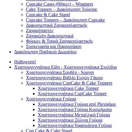
Cupcake Cases (Θήκες) – Wrappers
Cake Toppers – Διακόσμηση Τούρτας
Cupcake & Cake Stand
Cupcake Toppers – Διακόσμηση Cupcake
Διακοσμητικά Ζαχαροπλαστικής
Ζαχαρόπαστες
Ζαχαρώδη Διακοσμητικά
Φόρμες & Ταψιά Ζαχαροπλαστικής
Συσκευασία και Παρουσίαση
Διακόσμηση Παιδικού Δωματίου
Halloween!
Χριστουγεννιάτικα Είδη - Χριστουγεννιάτικα Στολίδια
Χριστουγεννιάτικα Σουβέρ - Souver
Χριστουγεννιάτικο Βιβλίο Ευχών Γάμου
Χριστουγεννιάτικα CupCake & Cake Toppers
Χριστουγεννιάτικα Cake Topper
Χριστουγεννιάτικα CupCake Topper
Χριστουγεννιάτικα Γούρια
Χριστουγεννιάτικα Γούρια από Plexiglass
Χριστουγεννιάτικα Γούρια Κοσμήματα
Χριστουγεννιάτικα Μεταλλικά Γούρια
Χριστουγεννιάτικα Ξύλινα Γούρια
Χριστουγεννιάτικα Υφασμάτινα Γούρια
Cup Cake & Cake Stand