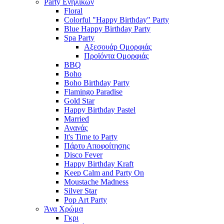
Party Ενηλίκων
Floral
Colorful "Happy Birthday" Party
Blue Happy Birthday Party
Spa Party
Αξεσουάρ Ομορφιάς
Προϊόντα Ομορφιάς
BBQ
Boho
Boho Birthday Party
Flamingo Paradise
Gold Star
Happy Birthday Pastel
Married
Ανανάς
It's Time to Party
Πάρτυ Αποφοίτησης
Disco Fever
Happy Birthday Kraft
Keep Calm and Party On
Moustache Madness
Silver Star
Pop Art Party
Άνα Χρώμα
Γκρι