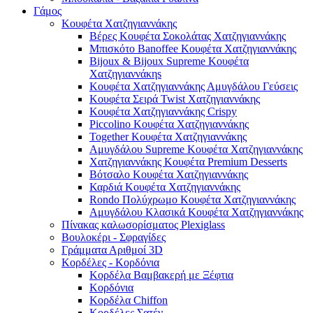
Γάμος
Κουφέτα Χατζηγιαννάκης
Βέρες Κουφέτα Σοκολάτας Χατζηγιαννάκης
Μπισκότο Banoffee Κουφέτα Χατζηγιαννάκης
Bijoux & Bijoux Supreme Κουφέτα
Χατζηγιαννάκηs
Κουφέτα Χατζηγιαννάκης Αμυγδάλου Γεύσεις
Κουφέτα Σειρά Twist Χατζηγιαννάκης
Κουφέτα Χατζηγιαννάκης Crispy
Piccolino Κουφέτα Χατζηγιαννάκης
Together Κουφέτα Χατζηγιαννάκης
Αμυγδάλου Supreme Κουφέτα Χατζηγιαννάκης
Χατζηγιαννάκης Κουφέτα Premium Desserts
Βότσαλο Κουφέτα Χατζηγιαννάκης
Καρδιά Κουφέτα Χατζηγιαννάκης
Rondo Πολύχρωμο Κουφέτα Χατζηγιαννάκης
Αμυγδάλου Κλασικά Κουφέτα Χατζηγιαννάκης
Πίνακας καλωσορίσματος Plexiglass
Βουλοκέρι - Σφραγίδες
Γράμματα Αριθμοί 3D
Κορδέλες - Κορδόνια
Κορδέλα Βαμβακερή με Ξέφτια
Κορδόνια
Κορδέλα Chiffon
Κορδέλες Σατέν