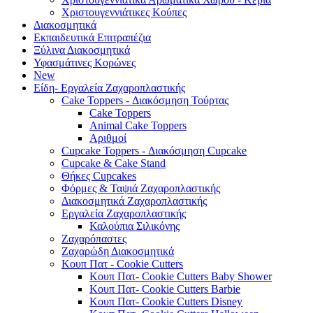
Χριστουγεννιάτικες Κούπες
Διακοσμητικά
Εκπαιδευτικά Επιτραπέζια
Ξύλινα Διακοσμητικά
Υφασμάτινες Κορώνες
New
Είδη- Εργαλεία Ζαχαροπλαστικής
Cake Toppers - Διακόσμηση Τούρτας
Cake Toppers
Animal Cake Toppers
Αριθμοί
Cupcake Toppers - Διακόσμηση Cupcake
Cupcake & Cake Stand
Θήκες Cupcakes
Φόρμες & Ταψιά Ζαχαροπλαστικής
Διακοσμητικά Ζαχαροπλαστικής
Εργαλεία Ζαχαροπλαστικής
Καλούπια Σιλικόνης
Ζαχαρόπαστες
Ζαχαρώδη Διακοσμητικά
Κουπ Πατ - Cookie Cutters
Κουπ Πατ- Cookie Cutters Baby Shower
Κουπ Πατ- Cookie Cutters Barbie
Κουπ Πατ- Cookie Cutters Disney