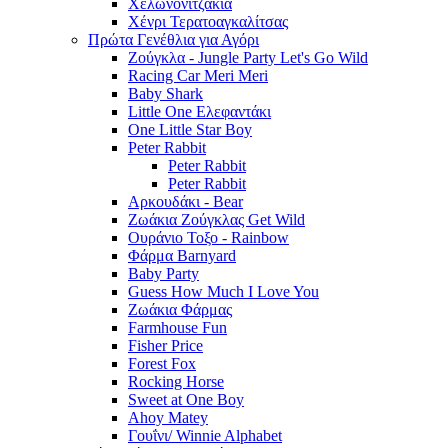
Χελωνονιτζάκια
Χένρι Τερατοαγκαλίτσας
Πρώτα Γενέθλια για Αγόρι
Ζούγκλα - Jungle Party Let's Go Wild
Racing Car Meri Meri
Baby Shark
Little One Ελεφαντάκι
One Little Star Boy
Peter Rabbit
Peter Rabbit
Peter Rabbit
Αρκουδάκι - Bear
Ζωάκια Ζούγκλας Get Wild
Ουράνιο Τοξο - Rainbow
Φάρμα Barnyard
Baby Party
Guess How Much I Love You
Ζωάκια Φάρμας
Farmhouse Fun
Fisher Price
Forest Fox
Rocking Horse
Sweet at One Boy
Ahoy Matey
Γουΐνι/ Winnie Alphabet