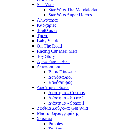
Star Wars
Star Wars The Mandalorian
Star Wars Super Heroes
Αλιγάτορας
Καρχαρίες
Τουβλάκια
Τρένο
Baby Shark
On The Road
Racing Car Meri Meri
Toy Story
Αρκουδάκι - Bear
Δεινόσαυροι
Baby Dinosaur
Δεινόσαυροι
Καλόσαυρος
Διάστημα - Space
Διαστημα - Cosmos
Διάστημα - Space 2
Διάστημα - Space 1
Ζωάκια Ζούγκλας Get Wild
Μπομπ Σφουγγαράκης
Σκυλάκι
Puppies
Σκυλάκι