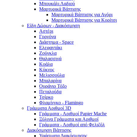
Μπουκάλι Λαδιού
Μαρτυρικά Βάπτισης
Μαρτυρικά Βάπτισης για Αγόρι
Μαρτυρικά Βάπτισης για Κορίτσι
Είδη Δώρων - Διακόσμηση
Αστέρι
Γοργόνα
Διάστημα - Space
Ελεφαντάκι
Ζούγκλα
Θαλασσινά
Κοάλα
Κύκνος
Μελισσούλα
Μπαλαρίνα
Ουράνιο Τόξο
Πεταλούδα
Τσίρκο
Φλαμίνγκο - Flamingo
Γράμματα Αριθμοί 3D
Γράμματα - Αριθμοί Papier Mache
Ξύλινα Γράμματα και Αριθμοί
Γράμματα - Αριθμοί από Φελιζόλ
Διακόσμηση Βάπτισης
Υφάσματα Διακόσμησης