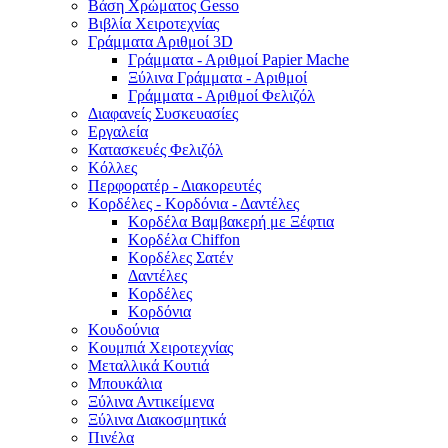
Βάση Χρώματος Gesso
Βιβλία Χειροτεχνίας
Γράμματα Αριθμοί 3D
Γράμματα - Αριθμοί Papier Mache
Ξύλινα Γράμματα - Αριθμοί
Γράμματα - Αριθμοί Φελιζόλ
Διαφανείς Συσκευασίες
Εργαλεία
Κατασκευές Φελιζόλ
Κόλλες
Περφορατέρ - Διακορευτές
Κορδέλες - Κορδόνια - Δαντέλες
Κορδέλα Βαμβακερή με Ξέφτια
Κορδέλα Chiffon
Κορδέλες Σατέν
Δαντέλες
Κορδέλες
Κορδόνια
Κουδούνια
Κουμπιά Χειροτεχνίας
Μεταλλικά Κουτιά
Μπουκάλια
Ξύλινα Αντικείμενα
Ξύλινα Διακοσμητικά
Πινέλα