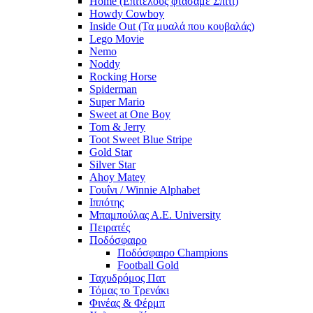
Home (Επιτέλους φτάσαμε Σπίτι)
Howdy Cowboy
Inside Out (Τα μυαλά που κουβαλάς)
Lego Movie
Nemo
Noddy
Rocking Horse
Spiderman
Super Mario
Sweet at One Boy
Tom & Jerry
Toot Sweet Blue Stripe
Gold Star
Silver Star
Ahoy Matey
Γουΐνι / Winnie Alphabet
Ιππότης
Μπαμπούλας Α.Ε. University
Πειρατές
Ποδόσφαιρο
Ποδόσφαιρο Champions
Football Gold
Ταχυδρόμος Πατ
Τόμας το Τρενάκι
Φινέας & Φέρμπ