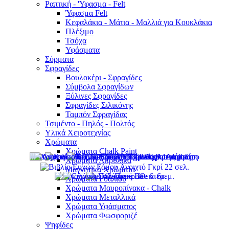
Ραπτική - 'Υφασμα - Felt
Ύφασμα Felt
Κεφαλάκια - Μάτια - Μαλλιά για Κουκλάκια
Πλέξιμο
Τσόχα
Υφάσματα
Σύρματα
Σφραγίδες
Βουλοκέρι - Σφραγίδες
Σύμβολα Σφραγίδων
Ξύλινες Σφραγίδες
Σφραγίδες Σιλικόνης
Ταμπόν Σφραγίδας
Τσιμέντο - Πηλός - Πολτός
Υλικά Χειροτεχνίας
Χρώματα
Χρώματα Chalk Paint
Χρώματα Ακρυλικά
Μαγνητικά Χρώματα
Χρώματα Γυαλιού
Χρώματα Μαυροπίνακα - Chalk
Χρώματα Μεταλλικά
Χρώματα Υφάσματος
Χρώματα Φωσφοριζέ
Ψηφίδες