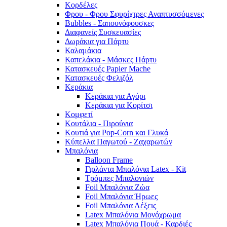
Κορδέλες
Φρου - Φρου Σφυρίχτρες Αναπτυσσόμενες
Bubbles - Σαπουνόφουσκες
Διαφανείς Συσκευασίες
Δωράκια για Πάρτυ
Καλαμάκια
Καπελάκια - Μάσκες Πάρτυ
Κατασκευές Papier Mache
Κατασκευές Φελιζόλ
Κεράκια
Κεράκια για Αγόρι
Κεράκια για Κορίτσι
Κομφετί
Κουτάλια - Πιρούνια
Κουτιά για Pop-Corn και Γλυκά
Κύπελλα Παγωτού - Ζαχαρωτών
Μπαλόνια
Balloon Frame
Γιρλάντα Μπαλόνια Latex - Kit
Τρόμπες Μπαλονιών
Foil Μπαλόνια Ζώα
Foil Μπαλόνια Ήρωες
Foil Μπαλόνια Λέξεις
Latex Μπαλόνια Μονόχρωμα
Latex Μπαλόνια Πουά - Καρδιές