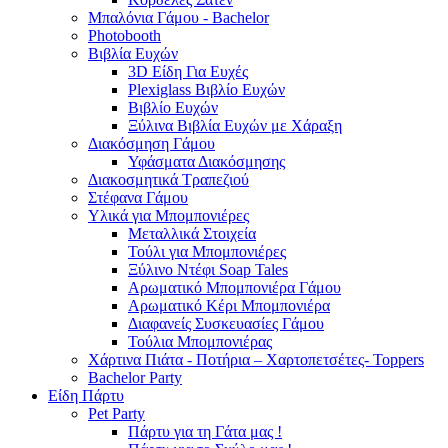
Μπαλόνια Γάμου - Bachelor
Photobooth
Βιβλία Ευχών
3D Είδη Για Ευχές
Plexiglass Βιβλίο Ευχών
Βιβλίο Ευχών
Ξύλινα Βιβλία Ευχών με Χάραξη
Διακόσμηση Γάμου
Υφάσματα Διακόσμησης
Διακοσμητικά Τραπεζιού
Στέφανα Γάμου
Υλικά για Μπομπονιέρες
Μεταλλικά Στοιχεία
Τούλι για Μπομπονιέρες
Ξύλινο Ντέφι Soap Tales
Αρωματικό Μπομπονιέρα Γάμου
Αρωματικό Κέρι Μπομπονιέρα
Διαφανείς Συσκευασίες Γάμου
Τούλια Μπομπονιέρας
Χάρτινα Πιάτα - Ποτήρια – Χαρτοπετσέτες- Toppers
Bachelor Party
Είδη Πάρτυ
Pet Party
Πάρτυ για τη Γάτα μας !