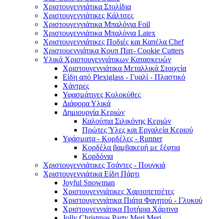
Χριστουγεννιάτικα Στολίδια
Χριστουγεννιάτικες Κάλτσες
Χριστουγεννιάτικα Μπαλόνια Foil
Χριστουγεννιάτικα Μπαλόνια Latex
Χριστουγεννιάτικες Ποδιές και Καπέλα Chef
Χριστουεννιάτικα Κουπ Πατ- Cookie Cutters
Υλικά Χριστουγεννιάτικων Κατασκευών
Χριστουγεννιάτικα Μεταλλικά Στοιχεία
Είδη από Plexiglass - Γυαλί - Πλαστικό
Χάντρες
Υφασμάτινες Κολοκύθες
Διάφορα Υλικά
Δημιουργία Κεριών
Καλούπια Σιλικόνης Κεριών
Πρώτες Ύλες και Εργαλεία Κεριού
Υφάσματα - Κορδέλες - Runner
Κορδέλα βαμβακερή με ξέφτια
Κορδόνια
Χριστουγεννιάτικες Τσάντες - Πουγκιά
Χριστουγεννιάτικα Είδη Πάρτι
Joyful Snowman
Χριστουγεννιάτικες Χαρτοπετσέτες
Χριστουγεννιάτικα Πιάτα Φαγητού - Γλυκού
Χριστουγεννιάτικα Ποτήρια Χάρτινα
Jolly Christmas Party Meri Meri