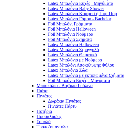
Latex Μπαλόνια Ευχές - Μηνύματα
Latex Μπαλόνια Baby Shower
Latex Μπαλόνια Κομφετί ή Πομ Πομ
Latex Μπαλόνια Γάμου - Bachelor
Foil Μπαλόνι Γράμματα
Foil Μπαλόνια Halloween
Foil Μπαλόνια Νούμερα
Foil Μπαλόνια Σχήματα
Latex Μπαλόνια Halloween
Latex Μπαλόνια Στρογγυλά
Latex Μπαλόνια Θεματικά
Latex Μπαλόνια με Νούμερα
Latex Μπαλόνι Αποκάλυψης Φύλου
Latex Μπαλόνια Ζώα
Latex Μπαλόνια με εκτυπωμένα Σχήματα
Foil Μπαλόνια Ευχές - Μηνύματα
Μπουκάλια - Βαζάκια Γυάλινα
Πιάτα
Πινιάτες
Δωράκια Πινιάτας
Πινιάτες Πάρτυ
Ποτήρια
Προσκλήσεις
Σουπλά
Τραπεζομάντηλα