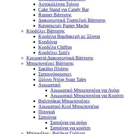
Αυτοκόλλητα Τοίχου
Cake Stand για Candy Bar
Runner Βάπτισης
Διακοσμητικά Τραπεζιού Βάπτισης
Κατασκευές Papier Mache
Κορδέλες Βάπτισης
Κορδέλα Βαμβακερή με Ξέφτια
Κορδόνια
Κορδέλα Chiffon
Κορδέλες Σατέν
Κρεμαστά Διακοσμητικά Βάπτισης
Μπομπονιέρες Βάπτισης
Σακίδιο Πλάτης
Σαπουνόφουσκες
Ξύλινο Ντέφι Soap Tales
Αρωματικό
Αρωματικό Μπομπονιέρα για Αγόρι
Αρωματικό Μπομπονιέρα για Κορίτσι
Βαλιτσάκια Μπομπονιέρες
Αρωματικό Κερί Μπομπονιέρα
Πουγκιά
Σαπούνια
Σαπούνια για αγόρι
Σαπούνια για κορίτσι
Μπουκάλια - Βαζάκια Γυάλινα