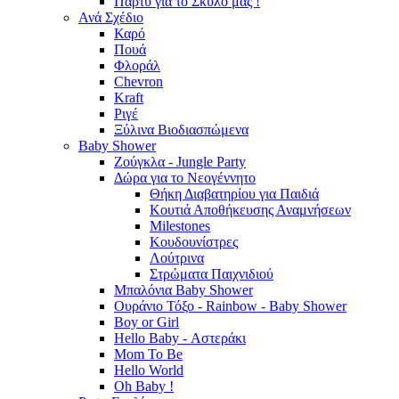
Πάρτυ για το Σκύλο μας !
Ανά Σχέδιο
Καρό
Πουά
Φλοράλ
Chevron
Kraft
Ριγέ
Ξύλινα Βιοδιασπώμενα
Baby Shower
Ζούγκλα - Jungle Party
Δώρα για το Νεογέννητο
Θήκη Διαβατηρίου για Παιδιά
Κουτιά Αποθήκευσης Αναμνήσεων
Milestones
Κουδουνίστρες
Λούτρινα
Στρώματα Παιχνιδιού
Μπαλόνια Baby Shower
Ουράνιο Τόξο - Rainbow - Baby Shower
Boy or Girl
Hello Baby - Αστεράκι
Mom To Be
Hello World
Oh Baby !