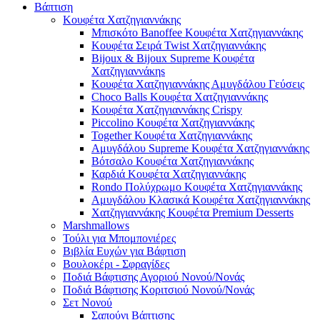
Βάπτιση
Κουφέτα Χατζηγιαννάκης
Μπισκότο Banoffee Κουφέτα Χατζηγιαννάκης
Κουφέτα Σειρά Twist Χατζηγιαννάκης
Bijoux & Bijoux Supreme Κουφέτα
Χατζηγιαννάκηs
Κουφέτα Χατζηγιαννάκης Αμυγδάλου Γεύσεις
Choco Balls Κουφέτα Χατζηγιαννάκης
Κουφέτα Χατζηγιαννάκης Crispy
Piccolino Κουφέτα Χατζηγιαννάκης
Together Κουφέτα Χατζηγιαννάκης
Αμυγδάλου Supreme Κουφέτα Χατζηγιαννάκης
Βότσαλο Κουφέτα Χατζηγιαννάκης
Καρδιά Κουφέτα Χατζηγιαννάκης
Rondo Πολύχρωμο Κουφέτα Χατζηγιαννάκης
Αμυγδάλου Κλασικά Κουφέτα Χατζηγιαννάκης
Χατζηγιαννάκης Κουφέτα Premium Desserts
Marshmallows
Τούλι για Μπομπονιέρες
Βιβλία Ευχών για Βάφτιση
Βουλοκέρι - Σφραγίδες
Ποδιά Βάφτισης Αγοριού Νονού/Νονάς
Ποδιά Βάφτισης Κοριτσιού Νονού/Νονάς
Σετ Νονού
Σαπούνι Βάπτισης