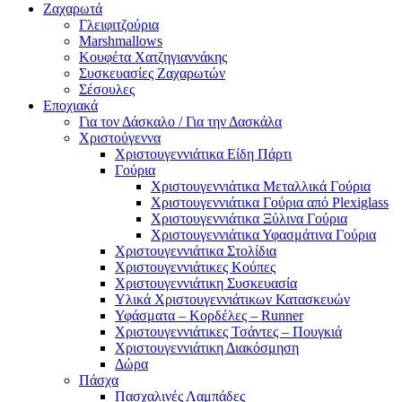
Ζαχαρωτά
Γλειφιτζούρια
Marshmallows
Κουφέτα Χατζηγιαννάκης
Συσκευασίες Ζαχαρωτών
Σέσουλες
Εποχιακά
Για τον Δάσκαλο / Για την Δασκάλα
Χριστούγεννα
Χριστουγεννιάτικα Είδη Πάρτι
Γούρια
Χριστουγεννιάτικα Μεταλλικά Γούρια
Χριστουγεννιάτικα Γούρια από Plexiglass
Χριστουγεννιάτικα Ξύλινα Γούρια
Χριστουγεννιάτικα Υφασμάτινα Γούρια
Χριστουγεννιάτικα Στολίδια
Χριστουγεννιάτικες Κούπες
Χριστουγεννιάτικη Συσκευασία
Υλικά Χριστουγεννιάτικων Κατασκευών
Υφάσματα – Κορδέλες – Runner
Χριστουγεννιάτικες Τσάντες – Πουγκιά
Χριστουγεννιάτικη Διακόσμηση
Δώρα
Πάσχα
Πασχαλινές Λαμπάδες