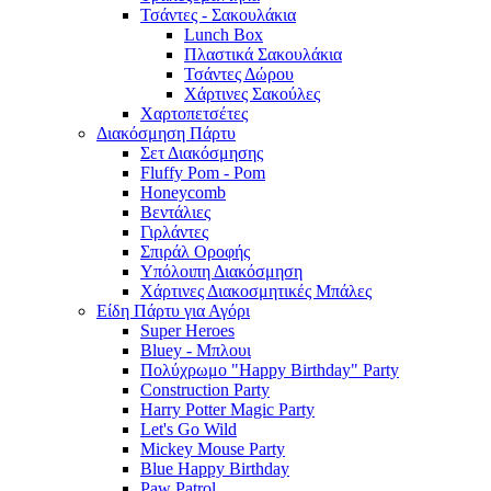
Τσάντες - Σακουλάκια
Lunch Box
Πλαστικά Σακουλάκια
Τσάντες Δώρου
Χάρτινες Σακούλες
Χαρτοπετσέτες
Διακόσμηση Πάρτυ
Σετ Διακόσμησης
Fluffy Pom - Pom
Honeycomb
Βεντάλιες
Γιρλάντες
Σπιράλ Οροφής
Υπόλοιπη Διακόσμηση
Χάρτινες Διακοσμητικές Μπάλες
Είδη Πάρτυ για Αγόρι
Super Heroes
Bluey - Μπλουι
Πολύχρωμο "Happy Birthday" Party
Construction Party
Harry Potter Magic Party
Let's Go Wild
Mickey Mouse Party
Blue Happy Birthday
Paw Patrol