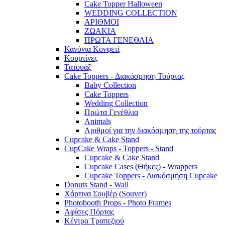
Cake Topper Halloween
WEDDING COLLECTION
ΑΡΙΘΜΟΙ
ΖΩΑΚΙΑ
ΠΡΩΤΑ ΓΕΝΕΘΛΙΑ
Κανόνια Κονφετί
Κουρτίνες
Τατουάζ
Cake Toppers - Διακόσμηση Τούρτας
Baby Collection
Cake Toppers
Wedding Collection
Πρώτα Γενέθλια
Animals
Αριθμοί για την διακόσμηση της τούρτας
Cupcake & Cake Stand
CupCake Wraps - Toppers - Stand
Cupcake & Cake Stand
Cupcake Cases (Θήκες) - Wrappers
Cupcake Toppers - Διακόσμηση Cupcake
Donuts Stand - Wall
Χάρτινα Σουβέρ (Souver)
Photobooth Props - Photo Frames
Αφίσες Πόρτας
Κέντρα Τραπεζιού