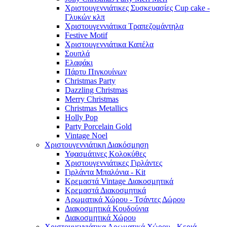
Χριστουγεννιάτικες Συσκευασίες Cup cake -
Γλυκών κλπ
Χριστουγεννιάτικα Τραπεζομάντηλα
Festive Motif
Χριστουγεννιάτικα Καπέλα
Σουπλά
Ελαφάκι
Πάρτυ Πιγκουίνων
Christmas Party
Dazzling Christmas
Merry Christmas
Christmas Metallics
Holly Pop
Party Porcelain Gold
Vintage Noel
Χριστουγεννιάτικη Διακόσμηση
Υφασμάτινες Κολοκύθες
Χριστουγεννιάτικες Γιρλάντες
Γιρλάντα Μπαλόνια - Kit
Κρεμαστά Vintage Διακοσμητικά
Κρεμαστά Διακοσμητικά
Αρωματικά Χώρου - Τσάντες Δώρου
Διακοσμητικά Κουδούνια
Διακοσμητικά Χώρου
Χριστουγεννιάτικα Αρωματικά Χώρου - Κεριά