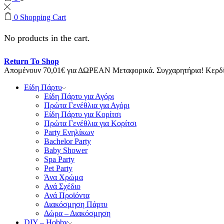
0
Shopping Cart
No products in the cart.
Return To Shop
Απομένουν
70,01
€
για ΔΩΡΕΑΝ Μεταφορικά.
Συγχαρητήρια! Κερ
Είδη Πάρτυ
Είδη Πάρτυ για Αγόρι
Πρώτα Γενέθλια για Αγόρι
Είδη Πάρτυ για Κορίτσι
Πρώτα Γενέθλια για Κορίτσι
Party Ενηλίκων
Bachelor Party
Baby Shower
Spa Party
Pet Party
Άνα Χρώμα
Ανά Σχέδιο
Ανά Προϊόντα
Διακόσμηση Πάρτυ
Δώρα – Διακόσμηση
DIY – Hobby