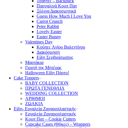
Τσάντες – Backpack
Πασχαλινά Κουπ Πατ
Ξύλινα Διακοσμητικά
Guess How Much I Love You
Carrot Crunch
Peter Rabbit
Lovely Easter
Easter Bunny
Valentines Day
Κούπες Aγίου Βαλεντίνου
Διακόσμηση
Είδη Σερβιρίσματος
Μαρτάκια
Γιορτή της Μητέρας
Halloween Είδη Πάρτυ!
Cake Toppers
BABY COLLECTION
ΠΡΩΤΑ ΓΕΝΕΘΛΙΑ
WEDDING COLLECTION
ΑΡΙΘΜΟΙ
ΖΩΑΚΙΑ
Είδη- Εργαλεία Ζαχαροπλαστικής
Εργαλεία Ζαχαροπλαστικής
Κουπ Πατ – Cookie Cutters
Cupcake Cases (Θήκες) – Wrappers