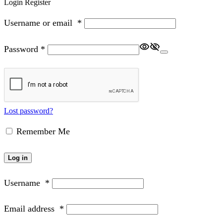
Login
Register
Username or email
*
Password
*
Lost password?
Remember Me
Log in
Username
*
Email address
*