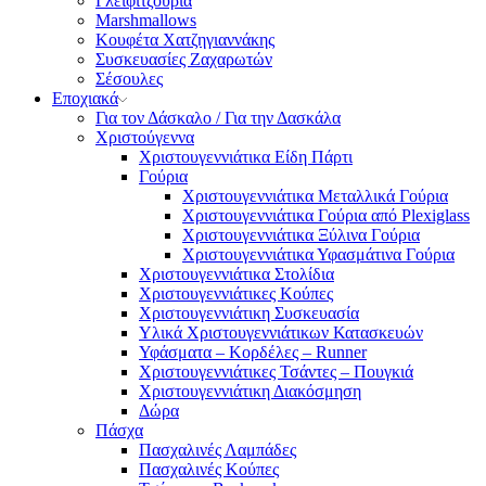
Γλειφιτζούρια
Marshmallows
Κουφέτα Χατζηγιαννάκης
Συσκευασίες Ζαχαρωτών
Σέσουλες
Εποχιακά
Για τον Δάσκαλο / Για την Δασκάλα
Χριστούγεννα
Χριστουγεννιάτικα Είδη Πάρτι
Γούρια
Χριστουγεννιάτικα Μεταλλικά Γούρια
Χριστουγεννιάτικα Γούρια από Plexiglass
Χριστουγεννιάτικα Ξύλινα Γούρια
Χριστουγεννιάτικα Υφασμάτινα Γούρια
Χριστουγεννιάτικα Στολίδια
Χριστουγεννιάτικες Κούπες
Χριστουγεννιάτικη Συσκευασία
Υλικά Χριστουγεννιάτικων Κατασκευών
Υφάσματα – Κορδέλες – Runner
Χριστουγεννιάτικες Τσάντες – Πουγκιά
Χριστουγεννιάτικη Διακόσμηση
Δώρα
Πάσχα
Πασχαλινές Λαμπάδες
Πασχαλινές Κούπες