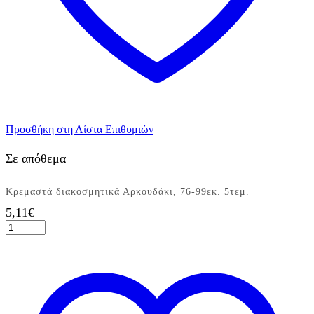
Προσθήκη στη Λίστα Επιθυμιών
Σε απόθεμα
Κρεμαστά διακοσμητικά Αρκουδάκι, 76-99εκ. 5τεμ.
5,11
€
Κρεμαστά
διακοσμητικά
Αρκουδάκι,
76-
99εκ.
5τεμ.
ποσότητα