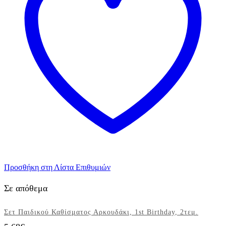
Προσθήκη στη Λίστα Επιθυμιών
Σε απόθεμα
Σετ Παιδικού Καθίσματος Αρκουδάκι, 1st Birthday, 2τεμ.