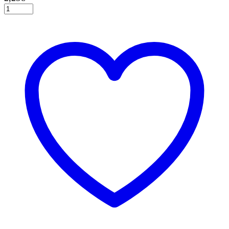
Κερί
Νο
2
Μεταλλικό
Μπλε,
8
εκ.
ποσότητα