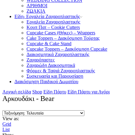
WEDDING COLLECTION
ΑΡΙΘΜΟΙ
ΖΩΑΚΙΑ
Είδη- Εργαλεία Ζαχαροπλαστικής
Εργαλεία Ζαχαροπλαστικής
Κουπ Πατ – Cookie Cutters
Cupcake Cases (Θήκες) – Wrappers
Cake Toppers – Διακόσμηση Τούρτας
Cupcake & Cake Stand
Cupcake Toppers – Διακόσμηση Cupcake
Διακοσμητικά Ζαχαροπλαστικής
Ζαχαρόπαστες
Ζαχαρώδη Διακοσμητικά
Φόρμες & Ταψιά Ζαχαροπλαστικής
Συσκευασία και Παρουσίαση
Διακόσμηση Παιδικού Δωματίου
Αρχική σελίδα
Shop
Είδη Πάρτυ
Είδη Πάρτυ για Αγόρι
Αρκουδάκι - Bear
View as:
Grid
List
Show