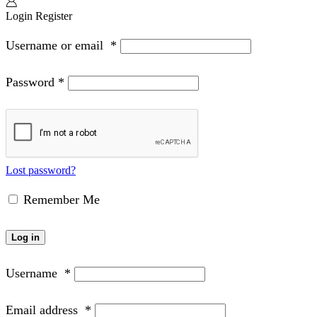
Login
Register
Username or email
*
Password
*
Lost password?
Remember Me
Log in
Username
*
Email address
*