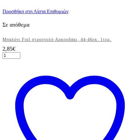
Προσθήκη στη Λίστα Επιθυμιών
Σε απόθεμα
Μπαλόνι Foil στρογγυλό Αρκουδάκι, 44-46εκ. 1τεμ.
2,85
€
Μπαλόνι
Foil
στρογγυλό
Αρκουδάκι,
44-
46εκ.
1τεμ.
ποσότητα