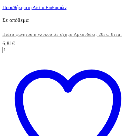
Προσθήκη στη Λίστα Επιθυμιών
Σε απόθεμα
Πιάτο φαγητού ή γλυκού σε σχήμα Αρκουδάκι, 20εκ. 8τεμ.
6,81
€
Πιάτο
φαγητού
ή
γλυκού
σε
σχήμα
Αρκουδάκι,
20εκ.
8τεμ.
ποσότητα