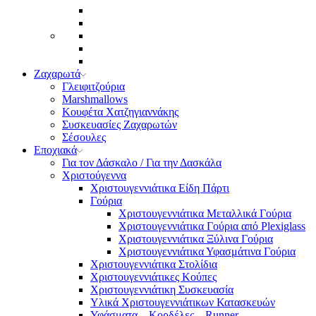
Ζαχαρωτά
Γλειφιτζούρια
Marshmallows
Κουφέτα Χατζηγιαννάκης
Συσκευασίες Ζαχαρωτών
Σέσουλες
Εποχιακά
Για τον Δάσκαλο / Για την Δασκάλα
Χριστούγεννα
Χριστουγεννιάτικα Είδη Πάρτι
Γούρια
Χριστουγεννιάτικα Μεταλλικά Γούρια
Χριστουγεννιάτικα Γούρια από Plexiglass
Χριστουγεννιάτικα Ξύλινα Γούρια
Χριστουγεννιάτικα Υφασμάτινα Γούρια
Χριστουγεννιάτικα Στολίδια
Χριστουγεννιάτικες Κούπες
Χριστουγεννιάτικη Συσκευασία
Υλικά Χριστουγεννιάτικων Κατασκευών
Υφάσματα – Κορδέλες – Runner