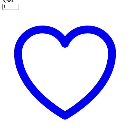
5,68
€
Σετ
Παιδικού
Καθίσματος
Αρκουδάκι,
1st
Birthday,
2τεμ.
ποσότητα