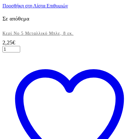
Προσθήκη στη Λίστα Επιθυμιών
Σε απόθεμα
Κερί Νο 5 Μεταλλικό Μπλε, 8 εκ.
2,25
€
Κερί
Νο
5
Μεταλλικό
Μπλε,
8
εκ.
ποσότητα