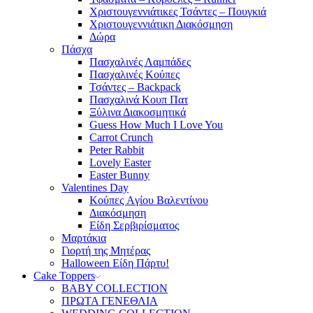
Χριστουγεννιάτικες Τσάντες – Πουγκιά
Χριστουγεννιάτικη Διακόσμηση
Δώρα
Πάσχα
Πασχαλινές Λαμπάδες
Πασχαλινές Κούπες
Τσάντες – Backpack
Πασχαλινά Κουπ Πατ
Ξύλινα Διακοσμητικά
Guess How Much I Love You
Carrot Crunch
Peter Rabbit
Lovely Easter
Easter Bunny
Valentines Day
Κούπες Aγίου Βαλεντίνου
Διακόσμηση
Είδη Σερβιρίσματος
Μαρτάκια
Γιορτή της Μητέρας
Halloween Είδη Πάρτυ!
Cake Toppers
BABY COLLECTION
ΠΡΩΤΑ ΓΕΝΕΘΛΙΑ