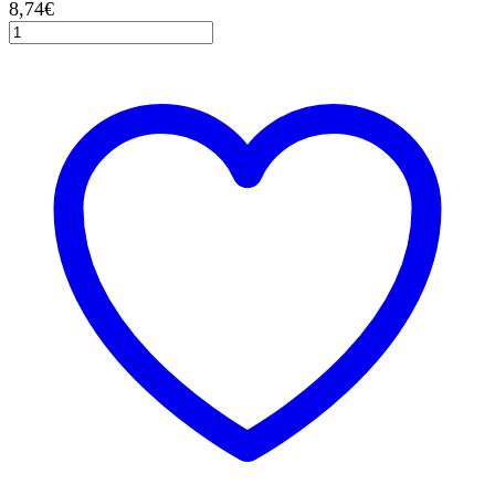
8,74
€
Γιρλάντα
χάρτινη,
Αρκουδάκι
Happy
Birthday
,
180εκ.
1τεμ.
ποσότητα