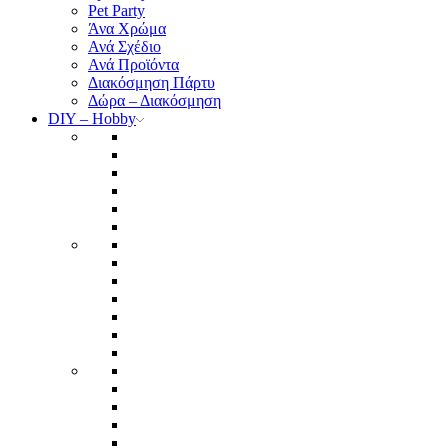
Pet Party
Άνα Χρώμα
Ανά Σχέδιο
Ανά Προϊόντα
Διακόσμηση Πάρτυ
Δώρα – Διακόσμηση
DIY – Hobby