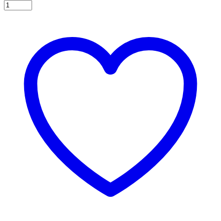
Χαρτοπετσέτες
φαγητού
Αρκουδάκι,
33x33εκ.
16τεμ.
ποσότητα