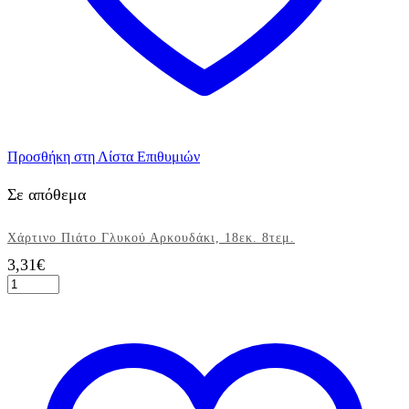
Προσθήκη στη Λίστα Επιθυμιών
Σε απόθεμα
Χάρτινο Πιάτο Γλυκού Αρκουδάκι, 18εκ. 8τεμ.
3,31
€
Χάρτινο
Πιάτο
Γλυκού
Αρκουδάκι,
18εκ.
8τεμ.
ποσότητα