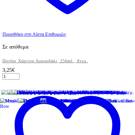
Προσθήκη στη Λίστα Επιθυμιών
Σε απόθεμα
Ποτήρι Χάρτινο Αρκουδάκι, 256ml., 8τεμ.
3,25
€
Ποτήρι
Χάρτινο
Αρκουδάκι,
256ml.,
8τεμ.
ποσότητα