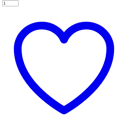
Κερί
Νο
0
Μεταλλικό
Μπλε,
8
εκ.
ποσότητα