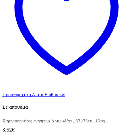
Προσθήκη στη Λίστα Επιθυμιών
Σε απόθεμα
Χαρτοπετσέτες φαγητού Αρκουδάκι, 33×33εκ. 16τεμ.
3,52
€