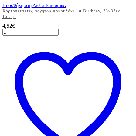
Προσθήκη στη Λίστα Επιθυμιών
Χαρτοπετσέτες φαγητού Αρκουδάκι 1st Birthday, 33×33εκ.
16τεμ.
4,52
€
Χαρτοπετσέτες
φαγητού
Αρκουδάκι
1st
Birthday,
33x33εκ.
16τεμ.
ποσότητα