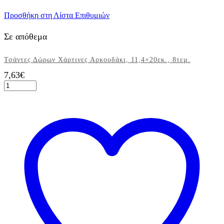
Προσθήκη στη Λίστα Επιθυμιών
Σε απόθεμα
Τσάντες Δώρων Χάρτινες Αρκουδάκι, 11,4×20εκ., 8τεμ.
7,63
€
Τσάντες
Δώρων
Χάρτινες
Αρκουδάκι,
11,4x20εκ.,
8τεμ.
ποσότητα