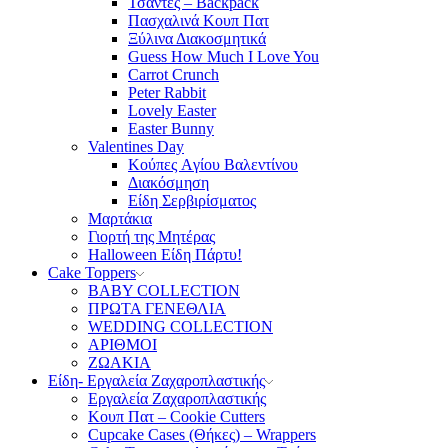
Τσάντες – Backpack
Πασχαλινά Κουπ Πατ
Ξύλινα Διακοσμητικά
Guess How Much I Love You
Carrot Crunch
Peter Rabbit
Lovely Easter
Easter Bunny
Valentines Day
Κούπες Aγίου Βαλεντίνου
Διακόσμηση
Είδη Σερβιρίσματος
Μαρτάκια
Γιορτή της Μητέρας
Halloween Είδη Πάρτυ!
Cake Toppers
BABY COLLECTION
ΠΡΩΤΑ ΓΕΝΕΘΛΙΑ
WEDDING COLLECTION
ΑΡΙΘΜΟΙ
ΖΩΑΚΙΑ
Είδη- Εργαλεία Ζαχαροπλαστικής
Εργαλεία Ζαχαροπλαστικής
Κουπ Πατ – Cookie Cutters
Cupcake Cases (Θήκες) – Wrappers