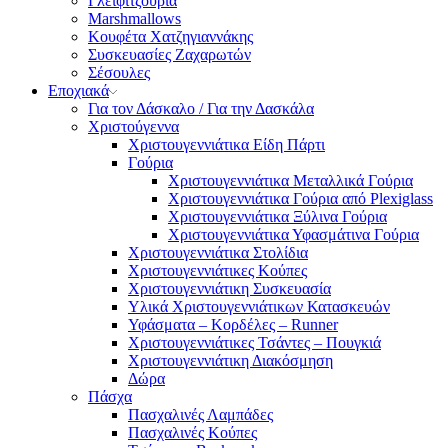
Γλειφιτζούρια
Marshmallows
Κουφέτα Χατζηγιαννάκης
Συσκευασίες Ζαχαρωτών
Σέσουλες
Εποχιακά
Για τον Δάσκαλο / Για την Δασκάλα
Χριστούγεννα
Χριστουγεννιάτικα Είδη Πάρτι
Γούρια
Χριστουγεννιάτικα Μεταλλικά Γούρια
Χριστουγεννιάτικα Γούρια από Plexiglass
Χριστουγεννιάτικα Ξύλινα Γούρια
Χριστουγεννιάτικα Υφασμάτινα Γούρια
Χριστουγεννιάτικα Στολίδια
Χριστουγεννιάτικες Κούπες
Χριστουγεννιάτικη Συσκευασία
Υλικά Χριστουγεννιάτικων Κατασκευών
Υφάσματα – Κορδέλες – Runner
Χριστουγεννιάτικες Τσάντες – Πουγκιά
Χριστουγεννιάτικη Διακόσμηση
Δώρα
Πάσχα
Πασχαλινές Λαμπάδες
Πασχαλινές Κούπες