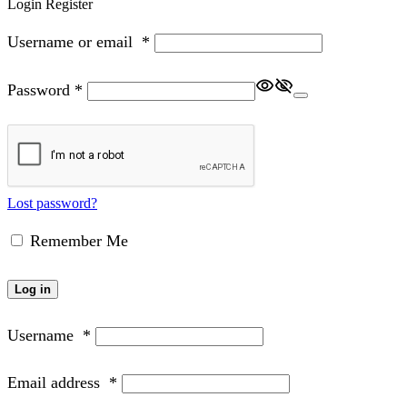
Login
Register
Username or email
*
Password
*
Lost password?
Remember Me
Log in
Username
*
Email address
*