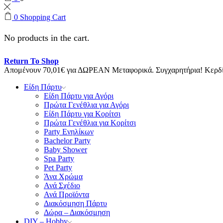
0
Shopping Cart
No products in the cart.
Return To Shop
Απομένουν
70,01
€
για ΔΩΡΕΑΝ Μεταφορικά.
Συγχαρητήρια! Κερ
Είδη Πάρτυ
Είδη Πάρτυ για Αγόρι
Πρώτα Γενέθλια για Αγόρι
Είδη Πάρτυ για Κορίτσι
Πρώτα Γενέθλια για Κορίτσι
Party Ενηλίκων
Bachelor Party
Baby Shower
Spa Party
Pet Party
Άνα Χρώμα
Ανά Σχέδιο
Ανά Προϊόντα
Διακόσμηση Πάρτυ
Δώρα – Διακόσμηση
DIY – Hobby