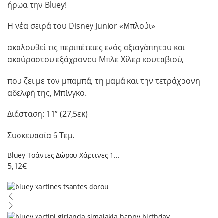
ήρωα την Bluey!
Η νέα σειρά του Disney Junior «Μπλούι»
ακολουθεί τις περιπέτειες ενός αξιαγάπητου και
ακούραστου εξάχρονου Μπλε Χίλερ κουταβιού,
που ζει με τον μπαμπά, τη μαμά και την τετράχρονη
αδελφή της, Μπίνγκο.
Διάσταση: 11” (27,5εκ)
Συσκευασία 6 Τεμ.
Bluey Τσάντες Δώρου Χάρτινες 1...
5,12
€