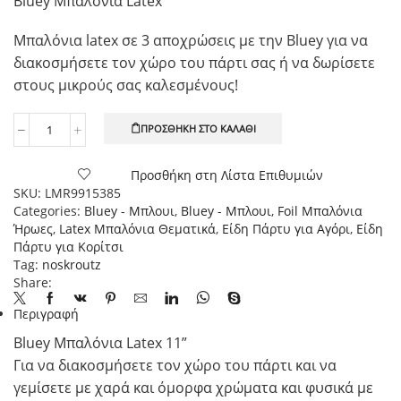
Bluey Μπαλόνια Latex
Μπαλόνια latex σε 3 αποχρώσεις με την Bluey για να
διακοσμήσετε τον χώρο του πάρτι σας ή να δωρίσετε
στους μικρούς σας καλεσμένους!
ΠΡΟΣΘΉΚΗ ΣΤΟ ΚΑΛΆΘΙ
Bluey
Μπαλόνια
Latex
Προσθήκη στη Λίστα Επιθυμιών
11''
SKU:
LMR9915385
-
Categories:
Bluey - Μπλουι
,
Bluey - Μπλουι
,
Foil Μπαλόνια
27,5εκ.
Ήρωες
,
Latex Μπαλόνια Θεματικά
,
Είδη Πάρτυ για Αγόρι
,
Είδη
6
Πάρτυ για Κορίτσι
τεμ.
Tag:
noskroutz
ποσότητα
Share:
Περιγραφή
Bluey Μπαλόνια Latex 11”
Για να διακοσμήσετε τον χώρο του πάρτι και να
γεμίσετε με χαρά και όμορφα χρώματα και φυσικά με