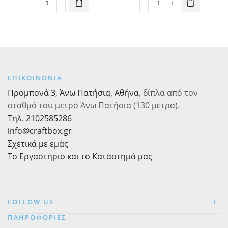
Κορνίζα
Κομφετί
Κύκνος
Πολύτιμοι
21cm
Λίθοι
X
5τεμ.
13cm
ποσότητα
ποσότητα
ΕΠΙΚΟΙΝΩΝΙΑ
Προμπονά 3, Άνω Πατήσια, Αθήνα
,
δίπλα από τον
σταθμό του μετρό Άνω Πατήσια (130 μέτρα).
Τηλ. 2102585286
info@craftbox.gr
Σχετικά με εμάς
Το Εργαστήριο και το Κατάστημά μας
FOLLOW US
ΠΛΗΡΟΦΟΡΙΕΣ